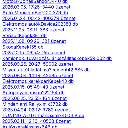
MotoGP
JonasSandor
3440
db
2026.03.05. 17:26
·
3440
üzenet
Autó Mánia
RatBaG
100 379
db
2026.01.24. 00:42
·
100379
üzenet
Elektromos autók
Davide202
383
db
2025.11.25. 08:11
·
383
üzenet
Renault
Kepek
381
db
2025.11.08. 09:29
·
381
üzenet
Skoda
Kepek
155
db
2025.10.15. 06:54
·
155
üzenet
Kamionok, fuvarozás, áruszállítás
Kepek
59 002
db
2025.09.26. 20:27
·
59002
üzenet
Milyen autót láttál ma?
cement
42 685
db
2025.08.04. 14:19
·
42685
üzenet
Elektromos kerékpár
Kepek
43
db
2025.07.15. 05:49
·
43
üzenet
Autópálya
manson222
164
db
2025.06.25. 23:55
·
164
üzenet
Minden ami Rally
ximix
3782
db
2025.04.24. 02:12
·
3782
üzenet
TUNING AUTÓ mánia
ximix
40 568
db
2025.03.11. 12:16
·
40568
üzenet
Autószerelés
ximix
646
db