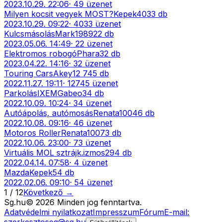
2023.10.29. 22:06
·
49
üzenet
Milyen kocsit vegyek MOST?
Kepek
4033
db
2023.10.29. 09:22
·
4033
üzenet
Kulcsmásolás
Mark1989
22
db
2023.05.06. 14:49
·
22
üzenet
Elektromos robogó
Phara
32
db
2023.04.22. 14:16
·
32
üzenet
Touring Cars
Akey
12 745
db
2022.11.27. 19:11
·
12745
üzenet
Parkolás
IXEMGabeo
34
db
2022.10.09. 10:24
·
34
üzenet
Autóápolás, autómosás
Renata100
46
db
2022.10.08. 09:16
·
46
üzenet
Motoros Roller
Renata100
73
db
2022.10.06. 23:00
·
73
üzenet
Virtuális MOL sztrájk.
izmos29
4
db
2022.04.14. 07:58
·
4
üzenet
Mazda
Kepek
54
db
2022.02.06. 09:10
·
54
üzenet
1
/
12
Következő →
Sg
.hu
©
2026
Minden jog fenntartva.
Adatvédelmi nyilatkozat
Impresszum
Fórum
E-mail: