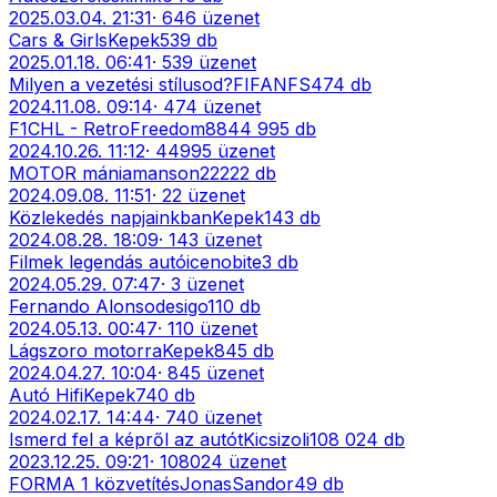
2025.03.04. 21:31
·
646
üzenet
Cars & Girls
Kepek
539
db
2025.01.18. 06:41
·
539
üzenet
Milyen a vezetési stílusod?
FIFANFS
474
db
2024.11.08. 09:14
·
474
üzenet
F1CHL - Retro
Freedom88
44 995
db
2024.10.26. 11:12
·
44995
üzenet
MOTOR mánia
manson222
22
db
2024.09.08. 11:51
·
22
üzenet
Közlekedés napjainkban
Kepek
143
db
2024.08.28. 18:09
·
143
üzenet
Filmek legendás autói
cenobite
3
db
2024.05.29. 07:47
·
3
üzenet
Fernando Alonso
desigo
110
db
2024.05.13. 00:47
·
110
üzenet
Lágszoro motorra
Kepek
845
db
2024.04.27. 10:04
·
845
üzenet
Autó Hifi
Kepek
740
db
2024.02.17. 14:44
·
740
üzenet
Ismerd fel a képről az autót
Kicsizoli
108 024
db
2023.12.25. 09:21
·
108024
üzenet
FORMA 1 közvetítés
JonasSandor
49
db