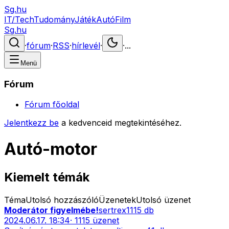
Sg.hu
IT/Tech
Tudomány
Játék
Autó
Film
Sg.hu
·
fórum
·
RSS
·
hírlevél
·
·
...
Menü
Fórum
Fórum főoldal
Jelentkezz be
a kedvenceid megtekintéséhez.
Autó-motor
Kiemelt témák
Téma
Utolsó hozzászóló
Üzenetek
Utolsó üzenet
Moderátor figyelmébe!
sertrex
1115
db
2024.06.17. 18:34
·
1115
üzenet