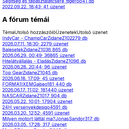
Segítség és tapasztalatcsere !
tigeroo
41
db
2022.09.22. 18:43
·
41
üzenet
A fórum témái
Téma
Utolsó hozzászóló
Üzenetek
Utolsó üzenet
IndyCar - ChampCar
ZidaneZ10
2279
db
2026.07.11. 18:30
·
2279
üzenet
Balesetek
ZidaneZ10
36 865
db
2026.06.29. 00:49
·
36865
üzenet
Hitelátvállalás - Eladás
ZidaneZ10
96
db
2026.06.28. 20:44
·
96
üzenet
Top Gear
ZidaneZ10
45
db
2026.06.18. 17:09
·
45
üzenet
FORMA1
IXEMGabeo
181 440
db
2026.06.17. 11:02
·
181440
üzenet
NASCAR
ZidaneZ10
17 904
db
2026.05.22. 10:01
·
17904
üzenet
24H versenyek
desigo
4591
db
2026.03.20. 12:52
·
4591
üzenet
Milyen motort láttál ma?
JonasSandor
317
db
2026.03.05. 17:28
·
317
üzenet