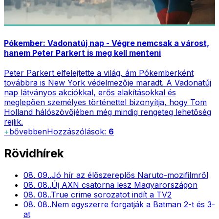
Pókember: Vadonatúj nap - Végre nemcsak a várost,
hanem Peter Parkert is meg kell menteni
Peter Parkert elfelejtette a világ, ám Pókemberként
továbbra is New York védelmezője maradt. A Vadonatúj
nap látványos akciókkal, erős alakításokkal és
meglepően személyes történettel bizonyítja, hogy Tom
Holland hálószövőjében még mindig rengeteg lehetőség
rejlik.
+
bővebben
Hozzászólások:
6
Rövidhírek
08. 09.
.
Jó hír az élőszereplős Naruto-mozifilmről
08. 08.
.
Új AXN csatorna lesz Magyarországon
08. 08.
.
True crime sorozatot indít a TV2
08. 08.
.
Nem egyszerre forgatják a Batman 2-t és 3-
at