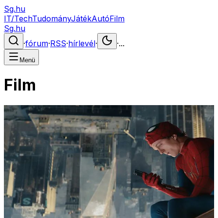
Sg.hu
IT/Tech
Tudomány
Játék
Autó
Film
Sg.hu
·
fórum
·
RSS
·
hírlevél
·
·
...
Menü
Film