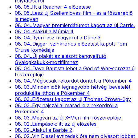
folytatásáról
08. 05.
.
Itt a Reacher 4 előzetese
08. 05.
.
Lesz új Szellemlovas-film - és a főszereplő
is megvan
08. 04.
.
Magyar premierdátumot kapott az új Carrie.
08. 04.
.
Alakul a Múmia 4
08. 04.
.
Ilyen lesz magyarul a Dűne 3
08. 04.
.
Digger: szinkronos előzetest kapott Tom
Cruise komédiája
08. 04.
.
Új plakát az elásott kengyelfutó
Gyalogkakukk-mozifilmhez
08. 04.
.
Dave Bautista lehet a God of War-sorozat új
főszereplője
08. 04.
.
Mégiscsak rekordot döntött a Pókember 4
08. 03.
.
Minden idők legnagyobb hétvégi bevételét
produkálta itthon a Pókember 4
08. 03.
.
Előzetest kapott az új Thomas Crown-ügy
08. 03.
.
Egy hajszállal marad le a rekordról a
Pókember 4
08. 03.
.
Megvan az új X-Men film főszereplője
08. 02.
.
Lámpások: itt az új előzetes
08. 02.
.
Alakul a Barbie 2
08. 02.
.
Vin Diesel évtizedek óta nem olvasott jobbat