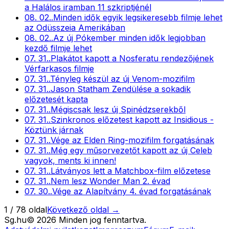
a Halálos iramban 11 szkriptjénél
08. 02.
.
Minden idők egyik legsikeresebb filmje lehet
az Odüsszeia Amerikában
08. 02.
.
Az új Pókember minden idők legjobban
kezdő filmje lehet
07. 31.
.
Plakátot kapott a Nosferatu rendezőjének
Vérfarkasos filmje
07. 31.
.
Tényleg készül az új Venom-mozifilm
07. 31.
.
Jason Statham Zendülése a sokadik
előzetesét kapta
07. 31.
.
Mégiscsak lesz új Spinédzserekből
07. 31.
.
Szinkronos előzetest kapott az Insidious -
Köztünk járnak
07. 31.
.
Vége az Elden Ring-mozifilm forgatásának
07. 31.
.
Még egy műsorvezetőt kapott az új Celeb
vagyok, ments ki innen!
07. 31.
.
Látványos lett a Matchbox-film előzetese
07. 31.
.
Nem lesz Wonder Man 2. évad
07. 30.
.
Vége az Alapítvány 4. évad forgatásának
1
/
78
oldal
Következő oldal →
Sg
.hu
©
2026
Minden jog fenntartva.