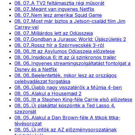
08. 07.
.
A TV2 feltámasztja régi műsorát
08. 07.
.
Megint van ingyenes Netflix
08. 07.
.
Nem lesz amerikai Squid Game
08. 07.
.
Most már biztos a Jetson-család film Jim
Carrey-vel
08. 07.
.
Milliárdos lett az Odüsszeia
08. 07.
.
Gondban a Jurassic World: Újjászületés 2
08. 07.
.
Rossz hír a Szörnyecskék 3-ról
08. 06.
.
Itt az Asylumos Odüsszeia előzetese
08. 06.
.
Insidious 6: itt az új szinkronos trailer
08. 06.
.
Ingyenes streamingszolgáltatást fontolgat a
Disney és a Netflix
08. 06.
.
Bejelentették, mikor lesz az országos
celebvadászat forgatása
08. 06.
.
Újabb nagy visszatérők a Múmia 4-ben
08. 05.
.
Alakul a Housemaid 2
08. 05.
.
Itt a Stephen King-féle Carrie első előzetese
08. 05.
.
Új plakáttal köszöntik a Ted Lasso 4.
szezonját
08. 05.
.
Alakul a Dan Brown-féle A titkok titka-
tévésorozat
08. 05.
.
Új infók az AZ előzménysorozatának