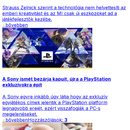
Strauss Zelnick szerint a technológia nem helyettesíti az
emberi kreativitást és az MI csak új eszközöket ad a
játékfejlesztők kezébe.
+
bővebben
A Sony ismét bezárja kapuit, újra a PlayStation
exkluzívokra épít
A Sony egyre inkább úgy látja hogy az exkluzív
egyjátékos címek jelentik a PlayStation platform
legnagyobb erejét, ezért visszafogják a PC-s
megjelenéseket.
+
bővebben
Hozzászólások:
3