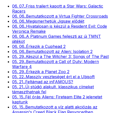
06. 07.
.
Friss trailert kapott a Star Wars: Galactic
Racers
06. 06.
.
Bemutatkozott a Virtua Fighter Crossroads
06. 06.
.
Megismerhetjük Jigsaw elődjét
06. 06.
.
Hivatalosan is készül a Resident Evil: Code
Veronica Remake
06. 06.
.
A Platinum Games fejleszti az új TMNT
játékot
06. 06.
.
Érkezik a Cuphead 2
06. 06.
.
Bemutatkozott az Alien: Isolation 2
05. 29.
.
Készül a The Witcher 3: Songs of The Past
05. 29.
.
Bemutatkozott a Call of Duty: Modern
Warfare 4
05. 29.
.
Érkezik a Planet Zoo 2
05. 22.
.
Masszív veszteséget ért el a Ubisoft
05. 21.
.
Feltámad az inFAMOUS?
05. 21.
.
Új stúdió alakult, klasszikus címeket
támaszthatnak fel
05. 15.
.
Fél órás Aliens: Fireteam Elite 2 jelenetet
kaptunk
05. 15.
.
Bemutatkozott a víz alatti akciózás az
Assassin's Creed Black Flag Resyncedben