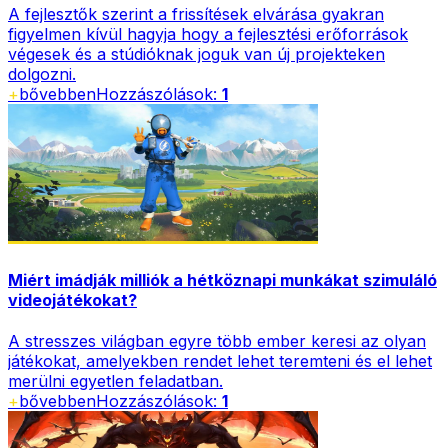
A fejlesztők szerint a frissítések elvárása gyakran
figyelmen kívül hagyja hogy a fejlesztési erőforrások
végesek és a stúdióknak joguk van új projekteken
dolgozni.
+
bővebben
Hozzászólások:
1
Miért imádják milliók a hétköznapi munkákat szimuláló
videojátékokat?
A stresszes világban egyre több ember keresi az olyan
játékokat, amelyekben rendet lehet teremteni és el lehet
merülni egyetlen feladatban.
+
bővebben
Hozzászólások:
1