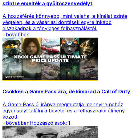
szintre emelték a gyűjtőszenvedélyt
A hozzáférés könnyebb, mint valaha, a kínálat szinte
végtelen, és a vásárlási döntések egyre inkább
elszakadnak a tényleges felhasználástól.
+
bővebben
Csökken a Game Pass ára, de kimarad a Call of Duty
A Game Pass új iránya megmutatja mennyire nehéz
egyensúlyt találni a bevétel és a felhasználói élmény
között.
+
bővebben
Hozzászólások:
1