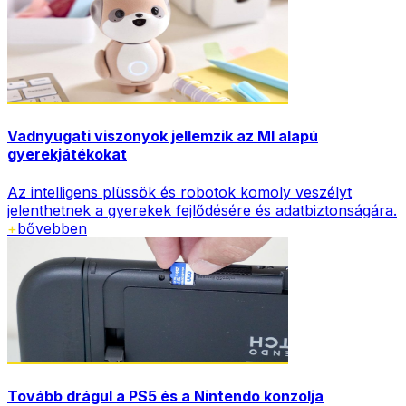
Vadnyugati viszonyok jellemzik az MI alapú
gyerekjátékokat
Az intelligens plüssök és robotok komoly veszélyt
jelenthetnek a gyerekek fejlődésére és adatbiztonságára.
+
bővebben
Tovább drágul a PS5 és a Nintendo konzolja