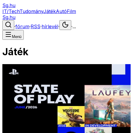
Sg.hu
IT/Tech
Tudomány
Játék
Autó
Film
Sg.hu
·
fórum
·
RSS
·
hírlevél
·
·
...
Menü
Játék