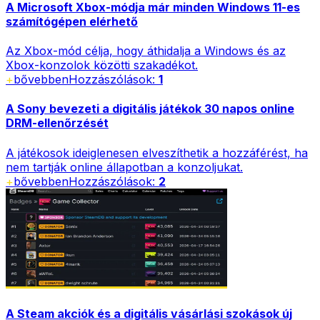
A Microsoft Xbox-módja már minden Windows 11-es
számítógépen elérhető
Az Xbox-mód célja, hogy áthidalja a Windows és az
Xbox-konzolok közötti szakadékot.
+
bővebben
Hozzászólások:
1
A Sony bevezeti a digitális játékok 30 napos online
DRM-ellenőrzését
A játékosok ideiglenesen elveszíthetik a hozzáférést, ha
nem tartják online állapotban a konzoljukat.
+
bővebben
Hozzászólások:
2
A Steam akciók és a digitális vásárlási szokások új