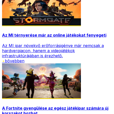
Az MI térnyerése már az online játékokat fenyegeti
Az MI ipar növekvő erőforrásigénye már nemcsak a
hardverpiacon, hanem a videojátékok
infrastruktúrájában is érezhető.
+
bővebben
A Fortnite gyengülése az egész játékipar számára új
korszakot hozhat