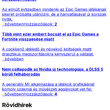
Az elmúlt évtizedben mindenki az Epic Games játékának
sikerét próbálta utánozni, de a hanyatlásával új korszak
nyílik.
+
bővebben
Hozzászólások:
2
Több mint ezer embert bocsát el az Epic Games a
Fortnite visszaesése miatt
A csökkenő játékidő és növekvő költségek miatt
drasztikus megszorításokra kényszerül a vállalat.
+
bővebben
Nem csillapodik az Nvidia új technológiája, a DLSS 5
körüli felháborodás
A generatív MI alkalmazása a játékok grafikájánál
komoly szakmai és művészeti aggályokat vet fel.
+
bővebben
Hozzászólások:
4
Rövidhírek