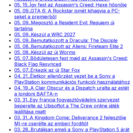
05. 15.
.
Így fest az Assassin's Creed: Hexe hősnője
05. 09.
.
GTA 6: A Rockstar ismét kihagyja a PC-
seket a premierből
05. 09.
.
Megosztó a Resident Evil: Requiem új
tartalma
05. 09.
.
Készül a WRC 2027
05. 09.
.
Bemutatkozott a Dracula: The Disciple
05. 08.
.
Bemutatkozott az Aliens: Fireteam Elite 2
05. 08.
.
Készül az új Worms
05. 07.
.
Bődületesen fest majd az Assassin's Creed:
Black Flag Resynced
05. 07.
.
Érkezik az új Star Fox
04. 21.
.
Életkor ellenőrzést vezet be a Sony a
PlayStation kommunikációs funkciói használatához
04. 19.
.
A Clair Obscur és a Dispatch uralta az estét
a londoni BAFTA-n
03. 31.
.
Egy francia fogyasztóvédelmi szervezet
beperelte az Ubisoftot a The Crew online játék
leállítása miatt
03. 31.
.
A Kingdom Come: Deliverance 2 fejlesztője
MI-re cserélte az emberi fordítót
03. 28.
.
Brutálisan emeli a Sony a PlayStation 5 árát