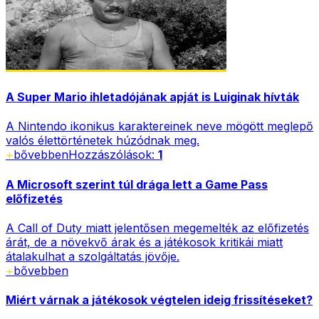
A Super Mario ihletadójának apját is Luiginak hívták
A Nintendo ikonikus karaktereinek neve mögött meglepő
valós élettörténetek húzódnak meg.
+
bővebben
Hozzászólások:
1
A Microsoft szerint túl drága lett a Game Pass
előfizetés
A Call of Duty miatt jelentősen megemelték az előfizetés
árát, de a növekvő árak és a játékosok kritikái miatt
átalakulhat a szolgáltatás jövője.
+
bővebben
Miért várnak a játékosok végtelen ideig frissítéseket?