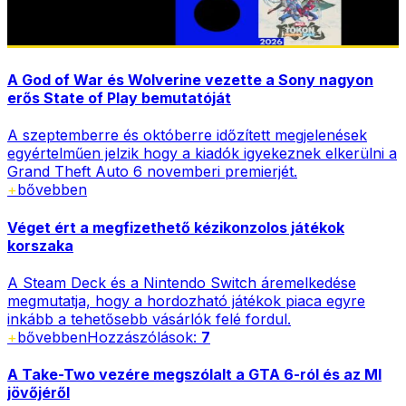
A God of War és Wolverine vezette a Sony nagyon
erős State of Play bemutatóját
A szeptemberre és októberre időzített megjelenések
egyértelműen jelzik hogy a kiadók igyekeznek elkerülni a
Grand Theft Auto 6 novemberi premierjét.
+
bővebben
Véget ért a megfizethető kézikonzolos játékok
korszaka
A Steam Deck és a Nintendo Switch áremelkedése
megmutatja, hogy a hordozható játékok piaca egyre
inkább a tehetősebb vásárlók felé fordul.
+
bővebben
Hozzászólások:
7
A Take-Two vezére megszólalt a GTA 6-ról és az MI
jövőjéről