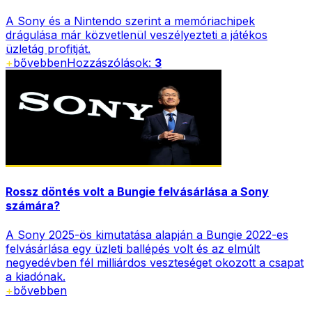
A Sony és a Nintendo szerint a memóriachipek
drágulása már közvetlenül veszélyezteti a játékos
üzletág profitját.
+
bővebben
Hozzászólások:
3
Rossz döntés volt a Bungie felvásárlása a Sony
számára?
A Sony 2025-ös kimutatása alapján a Bungie 2022-es
felvásárlása egy üzleti ballépés volt és az elmúlt
negyedévben fél milliárdos veszteséget okozott a csapat
a kiadónak.
+
bővebben