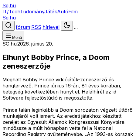
Sg.hu
IT/Tech
Tudomány
Játék
Autó
Film
Sg.hu
·
fórum
·
RSS
·
hírlevél
·
·
...
Menü
SG.hu
·
2026. június 20.
Elhunyt Bobby Prince, a Doom
zeneszerzője
Meghalt Bobby Prince videójáték-zeneszerző és
hangtervező. Prince június 16-án, 81 éves korában,
betegség következtében hunyt el. Halálhírét az id
Software fejlesztőstúdió is megosztotta.
Prince talán leginkább a Doom sorozaton végzett úttörő
munkájáról volt ismert. Az eredeti játékhoz készített
zenéjét az Egyesült Államok Kongresszusi Könyvtára
mindössze a múlt hónapban vette fel a National
Recording Registry gyűjteményébe. „Az 1993-as korszak