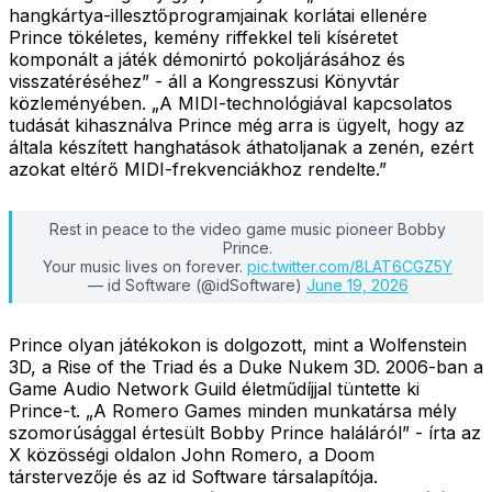
hangkártya-illesztőprogramjainak korlátai ellenére
Prince tökéletes, kemény riffekkel teli kíséretet
komponált a játék démonirtó pokoljárásához és
visszatéréséhez” - áll a Kongresszusi Könyvtár
közleményében. „A MIDI-technológiával kapcsolatos
tudását kihasználva Prince még arra is ügyelt, hogy az
általa készített hanghatások áthatoljanak a zenén, ezért
azokat eltérő MIDI-frekvenciákhoz rendelte.”
Rest in peace to the video game music pioneer Bobby
Prince.
Your music lives on forever.
pic.twitter.com/8LAT6CGZ5Y
— id Software (@idSoftware)
June 19, 2026
Prince olyan játékokon is dolgozott, mint a Wolfenstein
3D, a Rise of the Triad és a Duke Nukem 3D. 2006-ban a
Game Audio Network Guild életműdíjjal tüntette ki
Prince-t. „A Romero Games minden munkatársa mély
szomorúsággal értesült Bobby Prince haláláról” - írta az
X közösségi oldalon John Romero, a Doom
társtervezője és az id Software társalapítója.