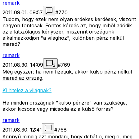
remark
2011.09.01. 09:57
#
770
Tudom, hogy ezek nem olyan érdekes kérdések, viszont
nagyon fontosak. Fontos kérdés az, hogy mibõl adódik
az a látszólagos kényszer, miszerint országunk
alkalmazkodjon "a világhoz", különben pénz nélkül
marad?
remark
2011.08.30. 14:09
#
769
2
Még egyszer: ha nem fizetjük, akkor külsõ pénz nélkül
marad az ország.
Ki hitelez a világnak?
Ha minden országnak "külsõ pénzre" van szüksége,
akkor kicsoda vagy micsoda ez a külsõ forrás?
remark
2011.08.30. 12:41
#
768
Könnyû mindig azt mondani, hogy dehát õ, meg õ, meg