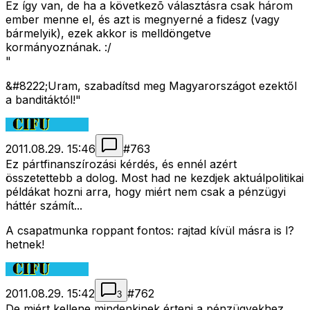
Ez így van, de ha a következõ választásra csak három
ember menne el, és azt is megnyerné a fidesz (vagy
bármelyik), ezek akkor is melldöngetve
kormányoznának. :/
"
&#8222;Uram, szabadítsd meg Magyarországot ezektől
a banditáktól!"
2011.08.29. 15:46
#
763
Ez pártfinanszírozási kérdés, és ennél azért
összetettebb a dolog. Most had ne kezdjek aktuálpolitikai
példákat hozni arra, hogy miért nem csak a pénzügyi
háttér számít...
A csapatmunka roppant fontos: rajtad kívül másra is l?
hetnek!
2011.08.29. 15:42
#
762
3
De miért kellene mindenkinek érteni a pénzügyekhez