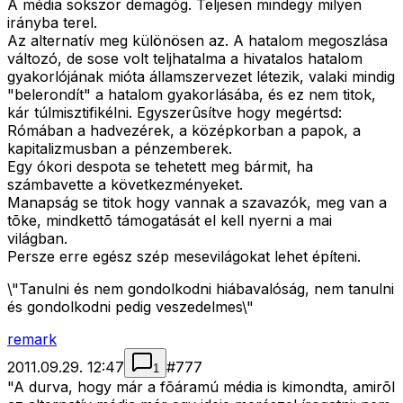
A média sokszor demagóg. Teljesen mindegy milyen
irányba terel.
Az alternatív meg különösen az. A hatalom megoszlása
változó, de sose volt teljhatalma a hivatalos hatalom
gyakorlójának mióta államszervezet létezik, valaki mindig
"belerondít" a hatalom gyakorlásába, és ez nem titok,
kár túlmisztifikélni. Egyszerûsítve hogy megértsd:
Rómában a hadvezérek, a középkorban a papok, a
kapitalizmusban a pénzemberek.
Egy ókori despota se tehetett meg bármit, ha
számbavette a következményeket.
Manapság se titok hogy vannak a szavazók, meg van a
tõke, mindkettõ támogatását el kell nyerni a mai
világban.
Persze erre egész szép mesevilágokat lehet építeni.
\"Tanulni és nem gondolkodni hiábavalóság, nem tanulni
és gondolkodni pedig veszedelmes\"
remark
2011.09.29. 12:47
#
777
1
"A durva, hogy már a fõáramú média is kimondta, amirõl