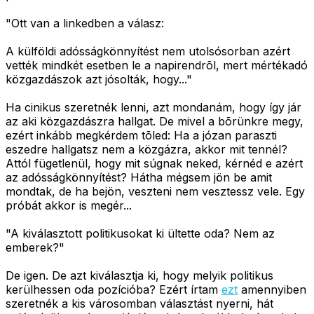
"Ott van a linkedben a válasz:
A külföldi adósságkönnyítést nem utolsósorban azért
vették mindkét esetben le a napirendrõl, mert mértékadó
közgazdászok azt jósolták, hogy..."
Ha cinikus szeretnék lenni, azt mondanám, hogy így jár
az aki közgazdászra hallgat. De mivel a bõrünkre megy,
ezért inkább megkérdem tõled: Ha a józan paraszti
eszedre hallgatsz nem a közgázra, akkor mit tennél?
Attól fügetlenül, hogy mit súgnak neked, kérnéd e azért
az adósságkönnyítést? Hátha mégsem jön be amit
mondtak, de ha bejön, veszteni nem vesztessz vele. Egy
próbát akkor is megér...
"A kiválasztott politikusokat ki ültette oda? Nem az
emberek?"
De igen. De azt kiválasztja ki, hogy melyik politikus
kerülhessen oda pozícióba? Ezért írtam
ezt
amennyiben
szeretnék a kis városomban választást nyerni, hát