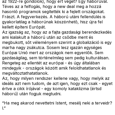
az 1922-re gondolok), hogy ért véget? Egy háborúval.
Téves az a felfogás, hogy a new deal meg a hozzá
hasonló programok segítették ki a fejlett országokat.
Frászt. A fegyverkezés. A háború utáni fellendülés is
gyakorlatilag a háborúnak köszönhetõ, hisz újra fel
kellett építeni Európát.
Az igazság az, hogy az a fajta gazdasági berendezkedés
ami kialakult a háború után az csõdbe ment és
megbukott, sõt véleményem szerint a globalizáció is egy
marha nagy zsákutca. Sosem lesz igazán egységes
Európai Unió mert az országok nem egyenlõk. Sem
gazdaságilag, sem történelmileg sem pedig kulturálisan.
Rengeteg az ellentét az európai - és úgy általában
mindegyik - országok között amik feloldhatatlanok és
megváltoztathatatlanok.
Az, hogy milyen rendszer kellene vagy, hogy melyik az
ideális azt nem tudom, de azt igen, hogy ezt csak - egyet
értve a cikk írójával - egy komoly kataklizma (értsd
háború) után fogjuk megtudni.
“Ha meg akarod nevettetni Istent, mesélj neki a terveidr?
l.”