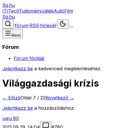
Sg.hu
IT/Tech
Tudomány
Játék
Autó
Film
Sg.hu
·
fórum
·
RSS
·
hírlevél
·
·
...
Menü
Fórum
Fórum főoldal
Jelentkezz be
a kedvenceid megtekintéséhez.
Világgazdasági krízis
← Előző
Oldal
7
/
22
Következő →
Jelentkezz be
a hozzászóláshoz.
uwu 80
2011.09.29. 14:04
#
780