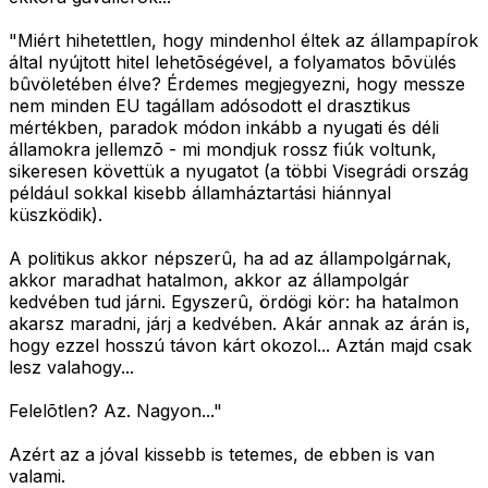
"Miért hihetettlen, hogy mindenhol éltek az állampapírok
által nyújtott hitel lehetõségével, a folyamatos bõvülés
bûvöletében élve? Érdemes megjegyezni, hogy messze
nem minden EU tagállam adósodott el drasztikus
mértékben, paradok módon inkább a nyugati és déli
államokra jellemzõ - mi mondjuk rossz fiúk voltunk,
sikeresen követtük a nyugatot (a többi Visegrádi ország
például sokkal kisebb államháztartási hiánnyal
küszködik).
A politikus akkor népszerû, ha ad az állampolgárnak,
akkor maradhat hatalmon, akkor az állampolgár
kedvében tud járni. Egyszerû, ördögi kör: ha hatalmon
akarsz maradni, járj a kedvében. Akár annak az árán is,
hogy ezzel hosszú távon kárt okozol... Aztán majd csak
lesz valahogy...
Felelõtlen? Az. Nagyon..."
Azért az a jóval kissebb is tetemes, de ebben is van
valami.