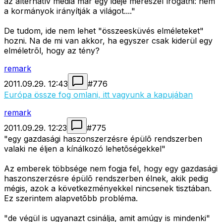
az alternatív média már egy ideje merészel írogatni: nem
a kormányok irányítják a világot...."
De tudom, ide nem lehet "összeesküvés elméleteket"
hozni. Na de mi van akkor, ha egyszer csak kiderül egy
elméletrõl, hogy az tény?
remark
2011.09.29. 12:43
#
776
Európa össze fog omlani, itt vagyunk a kapujában
remark
2011.09.29. 12:23
#
775
"egy gazdasági haszonszerzésre épülõ rendszerben
valaki ne éljen a kínálkozó lehetõségekkel"
Az emberek többsége nem fogja fel, hogy egy gazdasági
haszonszerzésre épülõ rendszerben élnek, akik pedig
mégis, azok a következményekkel nincsenek tisztában.
Ez szerintem alapvetõbb probléma.
"de végül is ugyanazt csinálja, amit amúgy is mindenki"