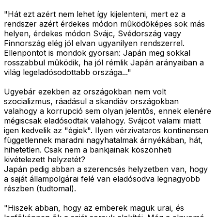
"Hát ezt azért nem lehet így kijelenteni, mert ez a
rendszer azért érdekes módon mûködõképes sok más
helyen, érdekes módon Svájc, Svédország vagy
Finnország elég jól elvan ugyanilyen rendszerrel.
Ellenpontot is mondok gyorsan: Japán meg sokkal
rosszabbul mûködik, ha jól rémlik Japán arányaiban a
világ legeladósodottabb országa..."
Ugyebár ezekben az országokban nem volt
szocializmus, ráadásul a skandiáv országokban
valahogy a korrupció sem olyan jelentõs, ennek elenére
mégiscsak eladósodtak valahogy. Svájcot valami miatt
igen kedvelik az "égiek". Ilyen vérzivataros kontinensen
függetlennek maradni nagyhatalmak árnyékában, hát,
hihetetlen. Csak nem a bankjainak köszönheti
kivételezett helyzetét?
Japán pedig abban a szerencsés helyzetben van, hogy
a saját állampolgárai felé van eladósodva legnagyobb
részben (tudtomal).
"Hiszek abban, hogy az emberek maguk urai, és