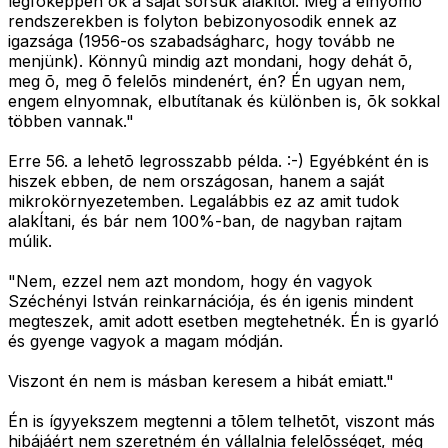
legfõképpen õk a saját sorsuk alakítói. Még a elnyomó
rendszerekben is folyton bebizonyosodik ennek az
igazsága (1956-os szabadságharc, hogy tovább ne
menjünk). Könnyû mindig azt mondani, hogy dehát õ,
meg õ, meg õ felelõs mindenért, én? Én ugyan nem,
engem elnyomnak, elbutítanak és különben is, õk sokkal
többen vannak."
Erre 56. a lehetõ legrosszabb példa. :-) Egyébként én is
hiszek ebben, de nem országosan, hanem a saját
mikrokörnyezetemben. Legalábbis ez az amit tudok
alakÍtani, és bár nem 100%-ban, de nagyban rajtam
múlik.
"Nem, ezzel nem azt mondom, hogy én vagyok
Széchényi István reinkarnációja, és én igenis mindent
megteszek, amit adott esetben megtehetnék. Én is gyarló
és gyenge vagyok a magam módján.
Viszont én nem is másban keresem a hibát emiatt."
Én is ígyyekszem megtenni a tõlem telhetõt, viszont más
hibájáért nem szeretném én vállalnia felelõsséget, még