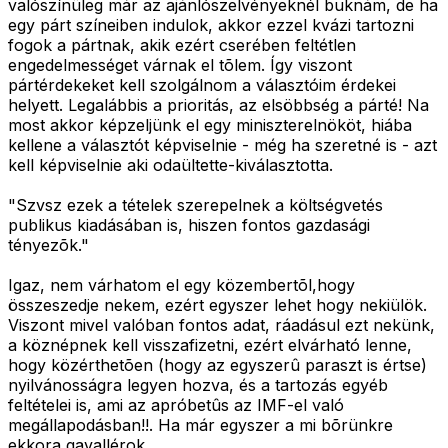
valószínüleg már az ajánlószelvényeknél buknám, de ha
egy párt színeiben indulok, akkor ezzel kvázi tartozni
fogok a pártnak, akik ezért cserében feltétlen
engedelmességet várnak el tõlem. Így viszont
pártérdekeket kell szolgálnom a választóim érdekei
helyett. Legalábbis a prioritás, az elsöbbség a párté! Na
most akkor képzeljünk el egy miniszterelnököt, hiába
kellene a választót képviselnie - még ha szeretné is - azt
kell képviselnie aki odaültette-kiválasztotta.
"Szvsz ezek a tételek szerepelnek a költségvetés
publikus kiadásában is, hiszen fontos gazdasági
tényezõk."
Igaz, nem várhatom el egy közembertõl,hogy
összeszedje nekem, ezért egyszer lehet hogy nekiülök.
Viszont mivel valóban fontos adat, ráadásul ezt nekünk,
a köznépnek kell visszafizetni, ezért elvárható lenne,
hogy közérthetõen (hogy az egyszerû paraszt is értse)
nyilvánosságra legyen hozva, és a tartozás egyéb
feltételei is, ami az apróbetûs az IMF-el való
megállapodásban!!. Ha már egyszer a mi bõrünkre
ekkora gavallérok...