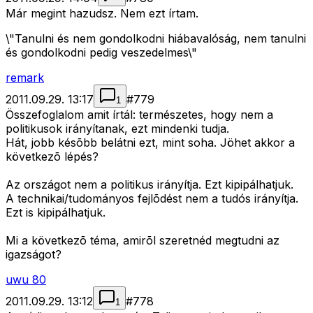
Már megint hazudsz. Nem ezt írtam.
\"Tanulni és nem gondolkodni hiábavalóság, nem tanulni
és gondolkodni pedig veszedelmes\"
remark
2011.09.29. 13:17
#
779
1
Összefoglalom amit írtál: természetes, hogy nem a
politikusok irányítanak, ezt mindenki tudja.
Hát, jobb késõbb belátni ezt, mint soha. Jöhet akkor a
következõ lépés?
Az országot nem a politikus irányítja. Ezt kipipálhatjuk.
A technikai/tudományos fejlõdést nem a tudós irányítja.
Ezt is kipipálhatjuk.
Mi a következõ téma, amirõl szeretnéd megtudni az
igazságot?
uwu 80
2011.09.29. 13:12
#
778
1