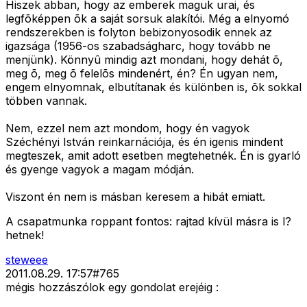
Hiszek abban, hogy az emberek maguk urai, és
legfõképpen õk a saját sorsuk alakítói. Még a elnyomó
rendszerekben is folyton bebizonyosodik ennek az
igazsága (1956-os szabadságharc, hogy tovább ne
menjünk). Könnyû mindig azt mondani, hogy dehát õ,
meg õ, meg õ felelõs mindenért, én? Én ugyan nem,
engem elnyomnak, elbutítanak és különben is, õk sokkal
többen vannak.
Nem, ezzel nem azt mondom, hogy én vagyok
Széchényi István reinkarnációja, és én igenis mindent
megteszek, amit adott esetben megtehetnék. Én is gyarló
és gyenge vagyok a magam módján.
Viszont én nem is másban keresem a hibát emiatt.
A csapatmunka roppant fontos: rajtad kívül másra is l?
hetnek!
steweee
2011.08.29. 17:57
#
765
mégis hozzászólok egy gondolat erejéig :