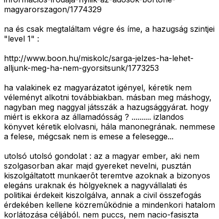
magyarorszagon/1774329
na és csak megtaláltam végre és íme, a hazugság szintjei
"level 1" :
http://www.boon.hu/miskolc/sarga-jelzes-ha-lehet-
alljunk-meg-ha-nem-gyorsitsunk/1773253
ha valakinek ez magyarázatot igényel, kéretik nem
véleményt alkotni továbbiakban. másban meg máshogy,
nagyban meg naggyal játsszák a hazugsággyárat. hogy
miért is ekkora az államadósság ? .......... izlandos
könyvet kéretik elolvasni, hála manonegrának. nemmese
a felese, mégcsak nem is emese a felesegge...
utolsó utolsó gondolat : az a magyar ember, aki nem
szolgasorban akar majd gyereket nevelni, pusztán
kiszolgáltatott munkaerõt teremtve azoknak a bizonyos
elegáns uraknak és hölgyeknek a nagyvállalati és
politikai érdekeit kiszolgálva, annak a civil összefogás
érdekében kellene közremûködnie a mindenkori hatalom
korlátozása céljából. nem puccs, nem nacio-fasiszta