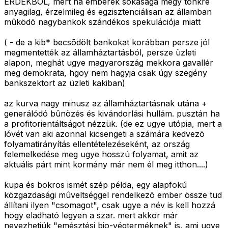
ÉRDEKBÕL, mert ha emberek sokasága megy tönkre
anyagilag, érzelmileg és egzisztenciálisan az államban
mûködõ nagybankok szándékos spekulációja miatt
( - de a kib* becsõdölt bankokat korábban persze jól
megmentették az államháztartásból, persze üzleti
alapon, meghát ugye magyarország mekkora gavallér
meg demokrata, hgoy nem hagyja csak úgy szegény
bankszektort az üzleti kakiban)
az kurva nagy minusz az államháztartásnak utána +
generálódó bûnözés és kivándorlási hullám. pusztán ha
a profitorientáltságot nézzük. (de ez ugye utópia, mert a
lóvét van aki azonnal kicsengeti a számára kedvezõ
folyamatirányítás ellentételezéseként, az ország
felemelkedése meg ugye hosszú folyamat, amit az
aktuális párt mint kormány már nem él meg itthon....)
kupa és bokros ismét szép példa, egy alapfokú
közgazdasági mûveltséggel rendelkezõ ember össze tud
állítani ilyen "csomagot", csak ugye a név is kell hozzá
hogy eladható legyen a szar. mert akkor már
nevezhetjük "emésztési bio-végterméknek" is, ami ugye