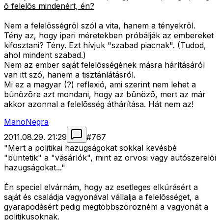
õ felelõs mindenért, én?
Nem a felelõsségrõl szól a vita, hanem a tényekrõl.
Tény az, hogy ipari méretekben próbálják az embereket
kifosztani? Tény. Ezt hívjuk "szabad piacnak". (Tudod,
ahol mindent szabad.)
Nem az ember saját felelõsségének másra hárításáról
van itt szó, hanem a tisztánlátásról.
Mi ez a magyar (?) reflexió, ami szerint nem lehet a
bûnözõre azt mondani, hogy az bûnözõ, mert az már
akkor azonnal a felelõsség áthárítása. Hát nem az!
ManoNegra
2011.08.29. 21:29
#
767
"Mert a politikai hazugságokat sokkal kevésbé
"büntetik" a "vásárlók", mint az orvosi vagy autószerelõi
hazugságokat..."
Én speciel elvárnám, hogy az esetleges elkúrásért a
saját és családja vagyonával vállalja a felelõsséget, a
gyarapodásért pedig megtöbbszörözném a vagyonát a
politikusoknak.