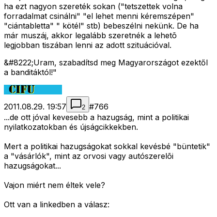
ha ezt nagyon szereték sokan ("tetszettek volna
forradalmat csinálni" "el lehet menni kéremszépen"
"ciántabletta" " kötél" stb) bebeszélni nekünk. De ha
már muszáj, akkor legalább szeretnék a lehetõ
legjobban tiszában lenni az adott szituációval.
&#8222;Uram, szabadítsd meg Magyarországot ezektől
a banditáktól!"
2011.08.29. 19:57
#
766
2
...de ott jóval kevesebb a hazugság, mint a politikai
nyilatkozatokban és újságcikkekben.
Mert a politikai hazugságokat sokkal kevésbé "büntetik"
a "vásárlók", mint az orvosi vagy autószerelõi
hazugságokat...
Vajon miért nem éltek vele?
Ott van a linkedben a válasz: