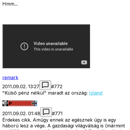
Hmm...
remark
2011.09.02. 13:27
#
772
"Külsõ pénz nélkül" maradt az ország:
Izland
2011.09.02. 01:48
#
771
Érdekes cikk. Amúgy ennek az egésznek úgy is egy
háború lesz a vége. A gazdasági világválság is (mármint