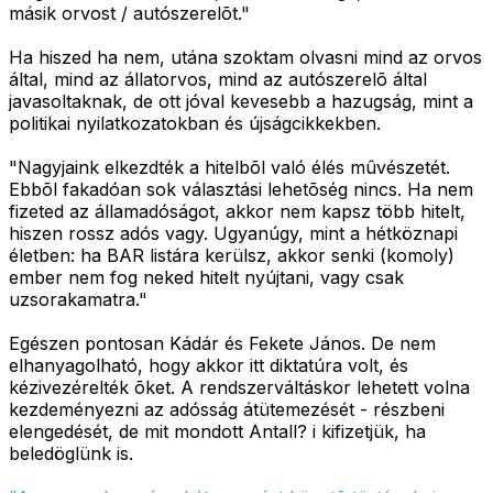
másik orvost / autószerelõt."
Ha hiszed ha nem, utána szoktam olvasni mind az orvos
által, mind az állatorvos, mind az autószerelõ által
javasoltaknak, de ott jóval kevesebb a hazugság, mint a
politikai nyilatkozatokban és újságcikkekben.
"Nagyjaink elkezdték a hitelbõl való élés mûvészetét.
Ebbõl fakadóan sok választási lehetõség nincs. Ha nem
fizeted az államadóságot, akkor nem kapsz több hitelt,
hiszen rossz adós vagy. Ugyanúgy, mint a hétköznapi
életben: ha BAR listára kerülsz, akkor senki (komoly)
ember nem fog neked hitelt nyújtani, vagy csak
uzsorakamatra."
Egészen pontosan Kádár és Fekete János. De nem
elhanyagolható, hogy akkor itt diktatúra volt, és
kézivezérelték õket. A rendszerváltáskor lehetett volna
kezdeményezni az adósság átütemezését - részbeni
elengedését, de mit mondott Antall? i kifizetjük, ha
beledöglünk is.