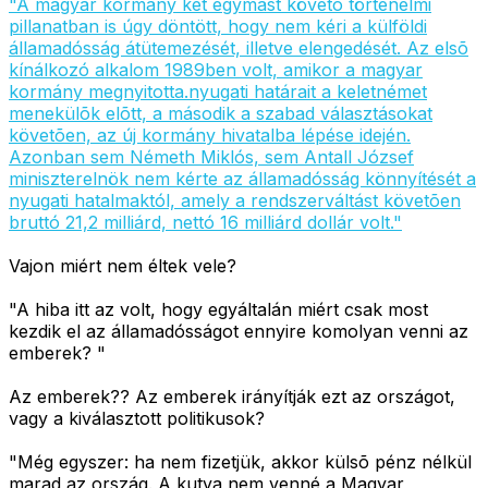
"A magyar kormány két egymást követõ történelmi
pillanatban is úgy döntött, hogy nem kéri a külföldi
államadósság átütemezését, illetve elengedését. Az elsõ
kínálkozó alkalom 1989ben volt, amikor a magyar
kormány megnyitotta.nyugati határait a keletnémet
menekülõk elõtt, a második a szabad választásokat
követõen, az új kormány hivatalba lépése idején.
Azonban sem Németh Miklós, sem Antall József
miniszterelnök nem kérte az államadósság könnyítését a
nyugati hatalmaktól, amely a rendszerváltást követõen
bruttó 21,2 milliárd, nettó 16 milliárd dollár volt."
Vajon miért nem éltek vele?
"A hiba itt az volt, hogy egyáltalán miért csak most
kezdik el az államadósságot ennyire komolyan venni az
emberek? "
Az emberek?? Az emberek irányítják ezt az országot,
vagy a kiválasztott politikusok?
"Még egyszer: ha nem fizetjük, akkor külsõ pénz nélkül
marad az ország. A kutya nem venné a Magyar