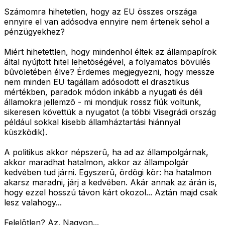
Számomra hihetetlen, hogy az EU összes országa
ennyire el van adósodva ennyire nem értenek sehol a
pénzügyekhez?
Miért hihetettlen, hogy mindenhol éltek az állampapírok
által nyújtott hitel lehetõségével, a folyamatos bõvülés
bûvöletében élve? Érdemes megjegyezni, hogy messze
nem minden EU tagállam adósodott el drasztikus
mértékben, paradok módon inkább a nyugati és déli
államokra jellemzõ - mi mondjuk rossz fiúk voltunk,
sikeresen követtük a nyugatot (a többi Visegrádi ország
például sokkal kisebb államháztartási hiánnyal
küszködik).
A politikus akkor népszerû, ha ad az állampolgárnak,
akkor maradhat hatalmon, akkor az állampolgár
kedvében tud járni. Egyszerû, ördögi kör: ha hatalmon
akarsz maradni, járj a kedvében. Akár annak az árán is,
hogy ezzel hosszú távon kárt okozol... Aztán majd csak
lesz valahogy...
Felelõtlen? Az. Nagyon...