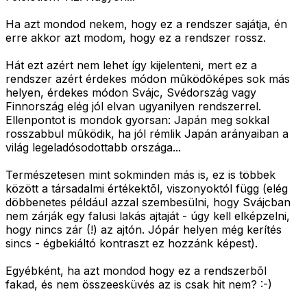
Ha azt mondod nekem, hogy ez a rendszer sajátja, én
erre akkor azt modom, hogy ez a rendszer rossz.
Hát ezt azért nem lehet így kijelenteni, mert ez a
rendszer azért érdekes módon mûködõképes sok más
helyen, érdekes módon Svájc, Svédország vagy
Finnország elég jól elvan ugyanilyen rendszerrel.
Ellenpontot is mondok gyorsan: Japán meg sokkal
rosszabbul mûködik, ha jól rémlik Japán arányaiban a
világ legeladósodottabb országa...
Természetesen mint sokminden más is, ez is többek
között a társadalmi értékektõl, viszonyoktól függ (elég
döbbenetes például azzal szembesülni, hogy Svájcban
nem zárják egy falusi lakás ajtaját - úgy kell elképzelni,
hogy nincs zár (!) az ajtón. Jópár helyen még kerítés
sincs - égbekiáltó kontraszt ez hozzánk képest).
Egyébként, ha azt mondod hogy ez a rendszerbõl
fakad, és nem összeesküvés az is csak hit nem? :-)