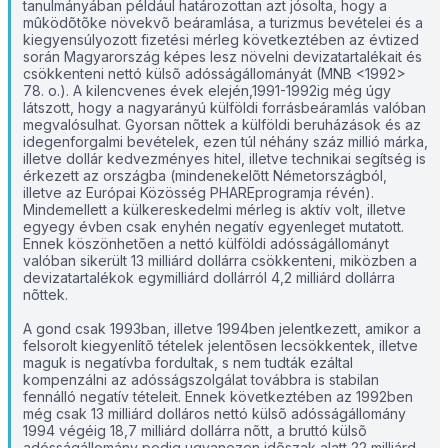
tanulmányában például határozottan azt jósolta, hogy a
mûködõtõke növekvõ beáramlása, a turizmus bevételei és a
kiegyensúlyozott fizetési mérleg következtében az évtized
során Magyarország képes lesz növelni devizatartalékait és
csökkenteni nettó külsõ adósságállományát (MNB <1992>
78. o.). A kilencvenes évek elején,1991-1992­ig még úgy
látszott, hogy a nagyarányú külföldi forrásbeáramlás valóban
megvalósulhat. Gyorsan nõttek a külföldi beruházások és az
idegenforgalmi bevételek, ezen túl néhány száz millió márka,
illetve dollár kedvezményes hitel, illetve technikai segítség is
érkezett az országba (mindenekelõtt Németországból,
illetve az Európai Közösség PHARE­programja révén).
Mindemellett a külkereskedelmi mérleg is aktív volt, illetve
egy­egy évben csak enyhén negatív egyenleget mutatott.
Ennek köszönhetõen a nettó külföldi adósságállományt
valóban sikerült 13 milliárd dollárra csökkenteni, miközben a
devizatartalékok egymilliárd dollárról 4,2 milliárd dollárra
nõttek.
A gond csak 1993­ban, illetve 1994­ben jelentkezett, amikor a
felsorolt kiegyenlítõ tételek jelentõsen lecsökkentek, illetve
maguk is negatívba fordultak, s nem tudták ezáltal
kompenzálni az adósságszolgálat továbbra is stabilan
fennálló negatív tételeit. Ennek következtében az 1992­ben
még csak 13 milliárd dolláros nettó külsõ adósságállomány
1994 végéig 18,7 milliárd dollárra nõtt, a bruttó külsõ
adósságállomány pedig ugyanezen idõszak alatt 22 milliárd