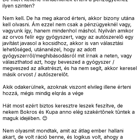
ilyen szinten?
Nem kell. De ha meg akarod érteni, akkor bizony utána
kell olvasni. Ám ezzel nem csak a pénzügyeknél vagy,
vagyunk így, hanem mindenhol máshol. Nyilván amikor
az orvos felír egy gyógyszert, vagy az autószerelõ egy
javítást javasol a kocsidhoz, akkor is van választási
lehetõséged, utánanézel, hogy az adott
gyógyszerrõl/meghibásodásról mit írnak a neten, vagy
választhatod azt, hogy beveszed a gyógyszer /
megveszed az alkatrészt, és ha nem segít, akkor keresel
másik orvost / autószerelõt.
Akik odakerülnek, azoknak viszont elvileg illene érteni
hozzá, mégis mindig elqrás a vége
Hát most ezért biztos keresztre leszek feszítve, de
nekem Bokros és Kupa anno elég szakértõnek tûntek a
maguk idejében. 😊
Nem olyasmit mondtak, amit az átlag ember hallani
akart, de volt ráció benne, és logikus volt, ahogy a