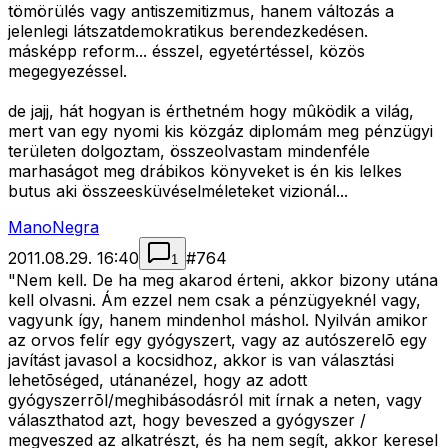
tömörülés vagy antiszemitizmus, hanem változás a
jelenlegi látszatdemokratikus berendezkedésen.
másképp reform... ésszel, egyetértéssel, közös
megegyezéssel.
de jajj, hát hogyan is érthetném hogy mûködik a világ,
mert van egy nyomi kis közgáz diplomám meg pénzügyi
területen dolgoztam, összeolvastam mindenféle
marhaságot meg drábikos könyveket is én kis lelkes
butus aki összeesküvéselméleteket vizionál...
ManoNegra
2011.08.29. 16:40
#
764
1
"Nem kell. De ha meg akarod érteni, akkor bizony utána
kell olvasni. Ám ezzel nem csak a pénzügyeknél vagy,
vagyunk így, hanem mindenhol máshol. Nyilván amikor
az orvos felír egy gyógyszert, vagy az autószerelõ egy
javítást javasol a kocsidhoz, akkor is van választási
lehetõséged, utánanézel, hogy az adott
gyógyszerrõl/meghibásodásról mit írnak a neten, vagy
választhatod azt, hogy beveszed a gyógyszer /
megveszed az alkatrészt, és ha nem segít, akkor keresel