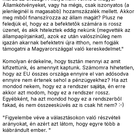
Államkötvényeket, vagy ha mégis, csak iszonyatos (a
jelenleginél is magasabb) hozamszázalék mellett. Akkor
meg mibõl finanszírozza az állam magát? Plusz ne
feledjük el, hogy ez a befektetõk számára is rossz
üzenet, és akik hiteleztek eddig nekünk (megvették az
állampapírjainkat), azok ez után valószínûleg nem
igazán akarnak befektetni újra itthon, nem fogják
támogatni a Magyarországgal való kereskedelmet."
Komolyan érdekelne, hogy tisztán mennyi az amit
kifizettünk, és amennyit kaptunk. Számomra hihetetlen,
hogy az EU összes országa ennyire el van adósodva
ennyire nem értenek sehol a pénzügyekhez? Ha azt
mondod nekem, hogy ez a rendszer sajátja, én erre
akkor azt modom, hogy ez a rendszer rossz.
Egyébként, ha azt mondod hogy ez a rendszerbõl
fakad, és nem összeesküvés az is csak hit nem? :-)
"Figyelembe véve a választásokon való részvételi
arányokat, én azért azt látom, hogy egyre több a
kiábrándult ember. "