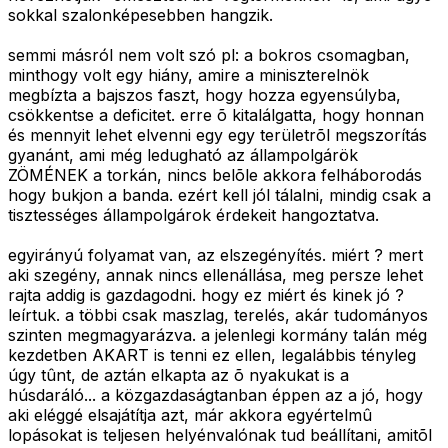
sokkal szalonképesebben hangzik.
semmi másról nem volt szó pl: a bokros csomagban,
minthogy volt egy hiány, amire a miniszterelnök
megbízta a bajszos faszt, hogy hozza egyensúlyba,
csökkentse a deficitet. erre õ kitalálgatta, hogy honnan
és mennyit lehet elvenni egy egy területrõl megszorítás
gyanánt, ami még ledugható az állampolgárök
ZÖMÉNEK a torkán, nincs belõle akkora felháborodás
hogy bukjon a banda. ezért kell jól tálalni, mindig csak a
tisztességes állampolgárok érdekeit hangoztatva.
egyirányú folyamat van, az elszegényítés. miért ? mert
aki szegény, annak nincs ellenállása, meg persze lehet
rajta addig is gazdagodni. hogy ez miért és kinek jó ?
leírtuk. a többi csak maszlag, terelés, akár tudományos
szinten megmagyarázva. a jelenlegi kormány talán még
kezdetben AKART is tenni ez ellen, legalábbis tényleg
úgy tûnt, de aztán elkapta az õ nyakukat is a
húsdaráló... a közgazdaságtanban éppen az a jó, hogy
aki eléggé elsajátítja azt, már akkora egyértelmû
lopásokat is teljesen helyénvalónak tud beállítani, amitõl