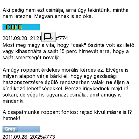
Aki pedig nem ezt csinálja, arra úgy tekintünk, mintha
nem létezne. Megvan ennek is az oka.
2011.09.28. 21:21
#
774
2
Most meg megy a vita, hogy "csak" õszinte volt az illetõ,
vagy kihasználta a saját 15 perc hírnevét arra, hogy a
saját ismertségét növelje.
Amúgy roppant érdekes morális kérdés ez. Elvégre is
milyen alapon várja bárki el, hogy egy gazdasági
haszonszerzésre épülõ rendszerben valaki
ne
éljen a
kínálkozó lehetõségekkel. Persze irigykednek majd rá
sokan, de végül is ugyanazt csinálja, amit amúgy is
mindenki.
A csapatmunka roppant fontos: rajtad kívül másra is l?
hetnek!
2011.09.28. 20:25
#
773