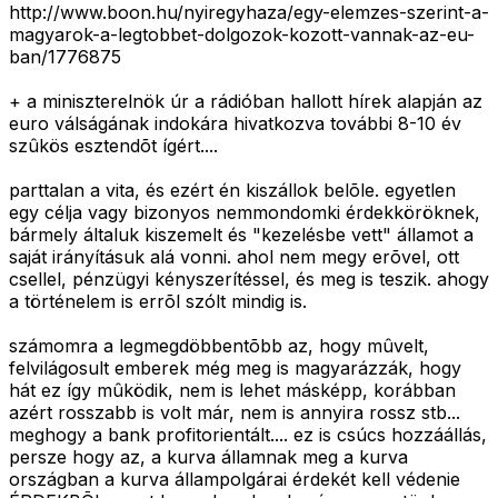
http://www.boon.hu/nyiregyhaza/egy-elemzes-szerint-a-
magyarok-a-legtobbet-dolgozok-kozott-vannak-az-eu-
ban/1776875
+ a miniszterelnök úr a rádióban hallott hírek alapján az
euro válságának indokára hivatkozva további 8-10 év
szûkös esztendõt ígért....
parttalan a vita, és ezért én kiszállok belõle. egyetlen
egy célja vagy bizonyos nemmondomki érdekköröknek,
bármely általuk kiszemelt és "kezelésbe vett" államot a
saját irányításuk alá vonni. ahol nem megy erõvel, ott
csellel, pénzügyi kényszerítéssel, és meg is teszik. ahogy
a történelem is errõl szólt mindig is.
számomra a legmegdöbbentõbb az, hogy mûvelt,
felvilágosult emberek még meg is magyarázzák, hogy
hát ez így mûködik, nem is lehet másképp, korábban
azért rosszabb is volt már, nem is annyira rossz stb...
meghogy a bank profitorientált.... ez is csúcs hozzáállás,
persze hogy az, a kurva államnak meg a kurva
országban a kurva állampolgárai érdekét kell védenie