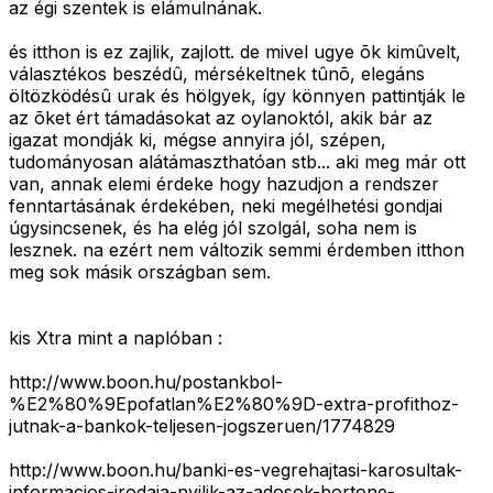
az égi szentek is elámulnának.
és itthon is ez zajlik, zajlott. de mivel ugye õk kimûvelt,
választékos beszédû, mérsékeltnek tûnõ, elegáns
öltözködésû urak és hölgyek, így könnyen pattintják le
az õket ért támadásokat az oylanoktól, akik bár az
igazat mondják ki, mégse annyira jól, szépen,
tudományosan alátámaszthatóan stb... aki meg már ott
van, annak elemi érdeke hogy hazudjon a rendszer
fenntartásának érdekében, neki megélhetési gondjai
úgysincsenek, és ha elég jól szolgál, soha nem is
lesznek. na ezért nem változik semmi érdemben itthon
meg sok másik országban sem.
kis Xtra mint a naplóban :
http://www.boon.hu/postankbol-
%E2%80%9Epofatlan%E2%80%9D-extra-profithoz-
jutnak-a-bankok-teljesen-jogszeruen/1774829
http://www.boon.hu/banki-es-vegrehajtasi-karosultak-
informacios-irodaja-nyilik-az-adosok-bortone-