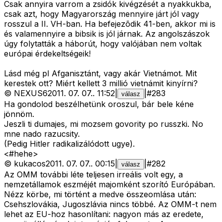
Csak annyira varrom a zsidók kivégzését a nyakkukba,
csak azt, hogy Magyarország mennyire járt jól vagy
rosszul a II. VH-ban. Ha befejezõdik 41-ben, akkor mi is
és valamennyire a bibsik is jól járnak. Az angolszászok
úgy folytatták a háborút, hogy valójában nem voltak
európai érdekeltségeik!
Lásd még pl Afganisztánt, vagy akár Vietnámot. Mit
kerestek ott? Miért kellett 3 millió vietnámit kinyírni?
©
NEXUS6
2011. 07. 07.
.
11:52
|
|
#
283
válasz
Ha gondolod beszélhetünk oroszul, bár bele kéne
jönnöm.
Jeszli ti dumajes, mi mozsem govority po russzki. No
mne nado razucsity.
(Pedig Hitler radikalizálódott ugye).
<#hehe>
©
kukacos
2011. 07. 07.
.
00:15
|
|
#
282
válasz
Az OMM további léte teljesen irreális volt egy, a
nemzetállamok eszméjét majomként szorító Európában.
Nézz körbe, mi történt a medve összeomlása után:
Csehszlovákia, Jugoszlávia nincs többé. Az OMM-t nem
lehet az EU-hoz hasonlítani: nagyon más az eredete,