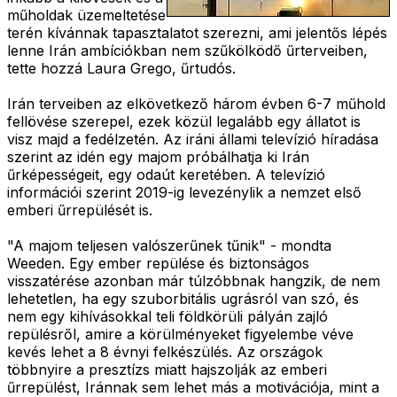
műholdak üzemeltetése
terén kívánnak tapasztalatot szerezni, ami jelentős lépés
lenne Irán ambíciókban nem szűkölködő űrterveiben,
tette hozzá Laura Grego, űrtudós.
Irán terveiben az elkövetkező három évben 6-7 műhold
fellövése szerepel, ezek közül legalább egy állatot is
visz majd a fedélzetén. Az iráni állami televízió híradása
szerint az idén egy majom próbálhatja ki Irán
űrképességeit, egy odaút keretében. A televízió
információi szerint 2019-ig levezénylik a nemzet első
emberi űrrepülését is.
"A majom teljesen valószerűnek tűnik" - mondta
Weeden. Egy ember repülése és biztonságos
visszatérése azonban már túlzóbbnak hangzik, de nem
lehetetlen, ha egy szuborbitális ugrásról van szó, és
nem egy kihívásokkal teli földkörüli pályán zajló
repülésről, amire a körülményeket figyelembe véve
kevés lehet a 8 évnyi felkészülés. Az országok
többnyire a presztízs miatt hajszolják az emberi
űrrepülést, Iránnak sem lehet más a motivációja, mint a