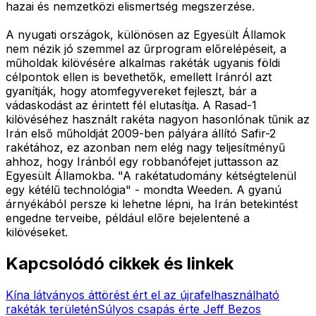
hazai és nemzetközi elismertség megszerzése.
A nyugati országok, különösen az Egyesült Államok
nem nézik jó szemmel az űrprogram előrelépéseit, a
műholdak kilövésére alkalmas rakéták ugyanis földi
célpontok ellen is bevethetők, emellett Iránról azt
gyanítják, hogy atomfegyvereket fejleszt, bár a
vádaskodást az érintett fél elutasítja. A Rasad-1
kilövéséhez használt rakéta nagyon hasonlónak tűnik az
Irán első műholdját 2009-ben pályára állító Safir-2
rakétához, ez azonban nem elég nagy teljesítményű
ahhoz, hogy Iránból egy robbanófejet juttasson az
Egyesült Államokba. "A rakétatudomány kétségtelenül
egy kétélű technológia" - mondta Weeden. A gyanú
árnyékából persze ki lehetne lépni, ha Irán betekintést
engedne terveibe, például előre bejelentené a
kilövéseket.
Kapcsolódó cikkek és linkek
Kína látványos áttörést ért el az újrafelhasználható
rakéták területén
Súlyos csapás érte Jeff Bezos