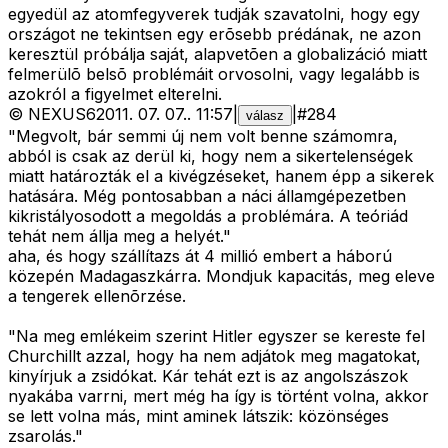
egyedül az atomfegyverek tudják szavatolni, hogy egy
országot ne tekintsen egy erõsebb prédának, ne azon
keresztül próbálja saját, alapvetõen a globalizáció miatt
felmerülõ belsõ problémáit orvosolni, vagy legalább is
azokról a figyelmet elterelni.
©
NEXUS6
2011. 07. 07.
.
11:57
|
|
#
284
válasz
"Megvolt, bár semmi új nem volt benne számomra,
abból is csak az derül ki, hogy nem a sikertelenségek
miatt határozták el a kivégzéseket, hanem épp a sikerek
hatására. Még pontosabban a náci államgépezetben
kikristályosodott a megoldás a problémára. A teóriád
tehát nem állja meg a helyét."
aha, és hogy szállítazs át 4 millió embert a háború
közepén Madagaszkárra. Mondjuk kapacitás, meg eleve
a tengerek ellenõrzése.
"Na meg emlékeim szerint Hitler egyszer se kereste fel
Churchillt azzal, hogy ha nem adjátok meg magatokat,
kinyírjuk a zsidókat. Kár tehát ezt is az angolszászok
nyakába varrni, mert még ha így is történt volna, akkor
se lett volna más, mint aminek látszik: közönséges
zsarolás."