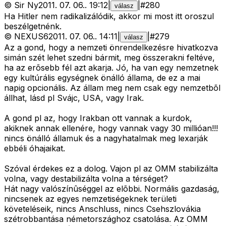
©
Sir Ny
2011. 07. 06.
.
19:12
|
|
#
280
válasz
Ha Hitler nem radikalizálódik, akkor mi most itt oroszul
beszélgetnénk.
©
NEXUS6
2011. 07. 06.
.
14:11
|
|
#
279
válasz
Az a gond, hogy a nemzeti önrendelkezésre hivatkozva
simán szét lehet szedni bármit, meg összerakni feltéve,
ha az erõsebb fél azt akarja. Jó, ha van egy nemzetnek
egy kultúrális egységnek önálló állama, de ez a mai
napig opcionális. Az állam meg nem csak egy nemzetbõl
állhat, lásd pl Svájc, USA, vagy Irak.
A gond pl az, hogy Irakban ott vannak a kurdok,
akiknek annak ellenére, hogy vannak vagy 30 millióan!!!
nincs önálló államuk és a nagyhatalmak meg lexarják
ebbéli óhajaikat.
Szóval érdekes ez a dolog. Vajon pl az OMM stabilizálta
volna, vagy destabilizálta volna a térséget?
Hát nagy valószínûséggel az elõbbi. Normális gazdaság,
nincsenek az egyes nemzetiségeknek területi
követeléseik, nincs Anschluss, nincs Csehszlovákia
szétrobbantása németországhoz csatolása. Az OMM