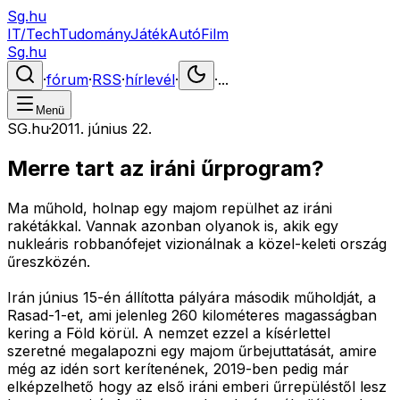
Sg.hu
IT/Tech
Tudomány
Játék
Autó
Film
Sg.hu
·
fórum
·
RSS
·
hírlevél
·
·
...
Menü
SG.hu
·
2011. június 22.
Merre tart az iráni űrprogram?
Ma műhold, holnap egy majom repülhet az iráni
rakétákkal. Vannak azonban olyanok is, akik egy
nukleáris robbanófejet vizionálnak a közel-keleti ország
űreszközén.
Irán június 15-én állította pályára második műholdját, a
Rasad-1-et, ami jelenleg 260 kilométeres magasságban
kering a Föld körül. A nemzet ezzel a kísérlettel
szeretné megalapozni egy majom űrbejuttatását, amire
még az idén sort kerítenének, 2019-ben pedig már
elképzelhető hogy az első iráni emberi űrrepüléstől lesz