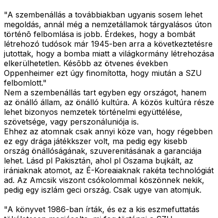
"A szembenállás a továbbiakban ugyanis sosem lehet
megoldás, annál még a nemzetállamok tárgyalásos úton
történõ felbomlása is jobb. Érdekes, hogy a bombát
létrehozó tudósok már 1945-ben arra a következtetésre
jutottak, hogy a bomba miatt a világkormány létrehozása
elkerülhetetlen. Késõbb az ötvenes években
Oppenheimer ezt úgy finomította, hogy miután a SZU
felbomlott."
Nem a szembenállás tart egyben egy országot, hanem
az önálló állam, az önálló kultúra. A közös kultúra része
lehet bizonyos nemzetek történelmi együttélése,
szövetsége, vagy perszonáluniója is.
Ehhez az atomnak csak annyi köze van, hogy régebben
ez egy drága játékkszer volt, ma pedig egy kisebb
ország önállóságának, szuverenitásának a garanciája
lehet. Lásd pl Pakisztán, ahol pl Oszama bujkált, az
irániaknak atomot, az É-Koreaiaknak rakéta technológiát
ad. Az Amcsik viszont csókolommal köszönnek nekik,
pedig egy iszlám geci ország. Csak ugye van atomjuk.
"A könyvet 1986-ban írták, és ez a kis eszmefuttatás