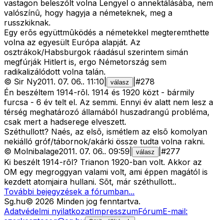
vastagon beleszólt volna Lengyel o annektálásába, nem
valószínû, hogy hagyja a németeknek, meg a
russzkiknak.
Egy erõs együttmûködés a németekkel megteremthette
volna az egyesült Európa alapját. Az
osztrákok/Habsburgok ráadásul szerintem simán
megfúrják Hitlert is, ergo Németország sem
radikalizálódott volna talán.
©
Sir Ny
2011. 07. 06.
.
11:10
|
|
#
278
válasz
Én beszéltem 1914-rõl. 1914 és 1920 közt - bármily
furcsa - 6 év telt el. Az semmi. Ennyi év alatt nem lesz a
térség meghatározó államából huszadrangú probléma,
csak mert a hadserege elveszett.
Széthullott? Naés, az elsõ, ismétlem az elsõ komolyan
nekiálló gróf/tábornok/akárki össze tudta volna rakni.
©
Molnibalage
2011. 07. 06.
.
09:59
|
|
#
277
válasz
Ki beszélt 1914-rõl? Trianon 1920-ban volt. Akkor az
OM egy megroggyan valami volt, ami éppen magától is
kezdett atomjaira hullani. Sõt, már széthullott..
További bejegyzések a fórumban...
Sg
.hu
©
2026
Minden jog fenntartva.
Adatvédelmi nyilatkozat
Impresszum
Fórum
E-mail: