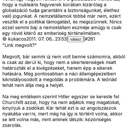
hogy a nukleáris fegyverek korában kizárólag a
globalizáció tudja garantálni a biztonságunkat, élethez
való jogunkat. A nemzetállamok többé már nem, ezért
veszítik el a politikai támogatást, és megszûnnek. Nincs
ezzel semmi baj: a nemzetállam eszméje amúgy is csak
egy rövid kitérõ az emberiség történelmében.
©
kukacos
2011. 07. 06.
.
23:53
|
|
#
281
válasz
"Link megvolt?"
Megvolt, bár semmi új nem volt benne számomra, abból
is csak az derül ki, hogy nem a sikertelenségek miatt
határozták el a kivégzéseket, hanem épp a sikerek
hatására. Még pontosabban a náci államgépezetben
kikristályosodott a megoldás a problémára. A teóriád
tehát nem állja meg a helyét.
Na meg emlékeim szerint Hitler egyszer se kereste fel
Churchillt azzal, hogy ha nem adjátok meg magatokat,
kinyírjuk a zsidókat. Kár tehát ezt is az angolszászok
nyakába varrni, mert még ha így is történt volna, akkor
se lett volna más, mint aminek látszik: közönséges
zsarolás.