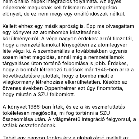
nem önálló népek integrációs folyamata. Az egyes
népeknek maguknak kell felismerni az integráció
elõnyeit, de ez nem megy egy önálló idõszak nélkül.
Kellett ehhez egy másik apróság is. Épp ma olvasgattam
egy könyvet az atombomba készítésének
körülményeirõl. A vége nagyon érdekes: arról filozofál,
hogy a nemzetállamokat lényegében az atomfegyver
léte végzi ki. A szembenállás a továbbiakban ugyanis
sosem lehet megoldás, annál még a nemzetállamok
tárgyalásos úton történõ felbomlása is jobb. Érdekes,
hogy a bombát létrehozó tudósok már 1945-ben arra a
következtetésre jutottak, hogy a bomba miatt a
világkormány létrehozása elkerülhetetlen. Késõbb az
ötvenes években Oppenheimer ezt úgy finomította,
hogy miután a SZU felbomlott.
A könyvet 1986-ban írták, és ez a kis eszmefuttatás
tökéletesen megjósolta, mi fog történni a SZU
összeomlása után. A világméretû integráció felgyorsul, a
szálak összefonódnak.
Tehát egy nagyon fontos érv a globalizáció mellett az,