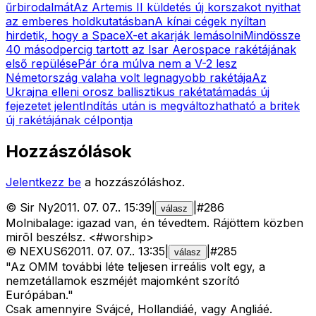
űrbirodalmát
Az Artemis II küldetés új korszakot nyithat
az emberes holdkutatásban
A kínai cégek nyíltan
hirdetik, hogy a SpaceX-et akarják lemásolni
Mindössze
40 másodpercig tartott az Isar Aerospace rakétájának
első repülése
Pár óra múlva nem a V-2 lesz
Németország valaha volt legnagyobb rakétája
Az
Ukrajna elleni orosz ballisztikus rakétatámadás új
fejezetet jelent
Indítás után is megváltozhatható a britek
új rakétájának célpontja
Hozzászólások
Jelentkezz be
a hozzászóláshoz.
©
Sir Ny
2011. 07. 07.
.
15:39
|
|
#
286
válasz
Molnibalage: igazad van, én tévedtem. Rájöttem közben
mirõl beszélsz. <#worship>
©
NEXUS6
2011. 07. 07.
.
13:35
|
|
#
285
válasz
"Az OMM további léte teljesen irreális volt egy, a
nemzetállamok eszméjét majomként szorító
Európában."
Csak amennyire Svájcé, Hollandiáé, vagy Angliáé.