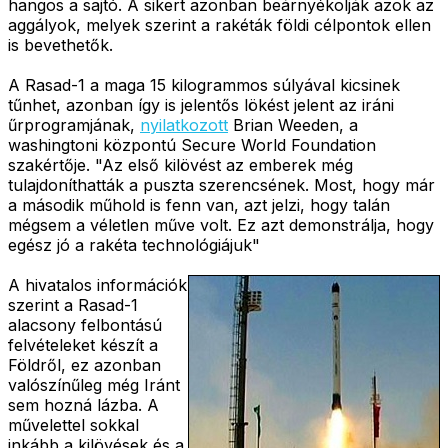
hangos a sajtó. A sikert azonban beárnyékolják azok az
aggályok, melyek szerint a rakéták földi célpontok ellen
is bevethetők.
A Rasad-1 a maga 15 kilogrammos súlyával kicsinek
tűnhet, azonban így is jelentős lökést jelent az iráni
űrprogramjának,
nyilatkozott
Brian Weeden, a
washingtoni központú Secure World Foundation
szakértője. "Az első kilövést az emberek még
tulajdoníthatták a puszta szerencsének. Most, hogy már
a második műhold is fenn van, azt jelzi, hogy talán
mégsem a véletlen műve volt. Ez azt demonstrálja, hogy
egész jó a rakéta technológiájuk"
A hivatalos információk
szerint a Rasad-1
alacsony felbontású
felvételeket készít a
Földről, ez azonban
valószínűleg még Iránt
sem hozná lázba. A
művelettel sokkal
inkább a kilövések és a