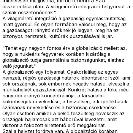
tökéletesen megjósolta, mi fog történni a SZU
összeomlása után. A világméretû integráció felgyorsul, a
szálak összefonódnak."
A világméretû integráció a gazdasági egymásrautaltság
miatt gyorsul. És olyan formában valósul meg, hogy az
a gazdaságot irányító erõknek jó legyen, még ha ez
bizonyos nemzetek, kultúrák pusztulásával is jár.
"Tehát egy nagyon fontos érv a globalizáció mellett az,
hogy a nukleáris fegyverek korában kizárólag a
globalizáció tudja garantálni a biztonságunkat, élethez
való jogunkat."
A globalizáció egy folyamat. Gyakorlatilag az egyes
nemzeti, régiós gazdasági határok lebontásáról szól, ami
sok országnak, sok embernek negatív hatású, elveszti a
munkahelyét egzisztenciáját. Konkrét hatása a tõke még
nagyobb arányú koncentrációja, a társadalmi
különbségek növekedése, a feszültség, a kopnfliktusok
számának növekedése és a biztonság csökkenése.
Olyan esetben amikor a belsõ feszültség növekszik az
országok hajlamosak ezt háborúval levezetni, amit
viszont a fokozott elrettentõ erõ meggátolhat.
Szal a helyzet fordítva van. A globalizáció korában