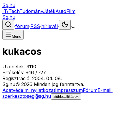
Sg.hu
IT/Tech
Tudomány
Játék
Autó
Film
Sg.hu
·
fórum
·
RSS
·
hírlevél
·
·
...
Menü
kukacos
Üzenetek:
3110
Értékelés:
+
16
/
-
27
Regisztráció:
2004. 04. 08.
Sg
.hu
©
2026
Minden jog fenntartva.
Adatvédelmi nyilatkozat
Impresszum
Fórum
E-mail:
szerkesztoseg@sg.hu
Sütibeállítások