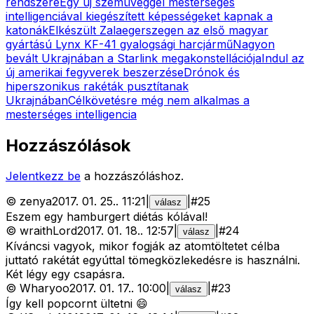
rendszere
Egy új szemüveggel mesterséges
intelligenciával kiegészített képességeket kapnak a
katonák
Elkészült Zalaegerszegen az első magyar
gyártású Lynx KF-41 gyalogsági harcjármű
Nagyon
bevált Ukrajnában a Starlink megakonstellációja
Indul az
új amerikai fegyverek beszerzése
Drónok és
hiperszonikus rakéták pusztítanak
Ukrajnában
Célkövetésre még nem alkalmas a
mesterséges intelligencia
Hozzászólások
Jelentkezz be
a hozzászóláshoz.
©
zenya
2017. 01. 25.
.
11:21
|
|
#
25
válasz
Eszem egy hamburgert diétás kólával!
©
wraithLord
2017. 01. 18.
.
12:57
|
|
#
24
válasz
Kíváncsi vagyok, mikor fogják az atomtöltetet célba
juttató rakétát egyúttal tömegközlekedésre is használni.
Két légy egy csapásra.
©
Wharyoo
2017. 01. 17.
.
10:00
|
|
#
23
válasz
Így kell popcornt ültetni 😄