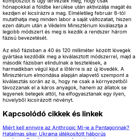
komposztot is úgy tervezték meg, hogy csak
hónapokkal a földbe kerülése után aktivizálja magát és
kezdjen el kicsírázni a mag. Elméletileg február 8-tól
mutathatja meg minden labor a saját változatait, hiszen
ezen dátum után a Védelmi Minisztérium kiválasztja a
legjobb módszert és meg is kezdik a rendszer három
fázisú bevezetését.
Az első fázisban a 40 és 120 milliméter között lövegek
gyártása kezdődik meg a kiválasztott módszerrel, majd a
második fázisban elindulnak a tesztelések, a
harmadikban végül kijut a lőtérre is az új lövedék. A
Minisztérium elmondása alapján alapvető szempont a
kiválasztás során az is, hogy ne csak a környezetből
távozzanak el a káros anyagok, hanem az állatok se
legyenek betegek attól, ha elfogyasztanak egy ilyen,
hüvelyből kicsírázott növényt.
Kapcsolódó cikkek és linkek
Miért kell ennyire az Anthropic MI-je a Pentagonnak?
Hatalmas siker Ukrajna játékosított háborús