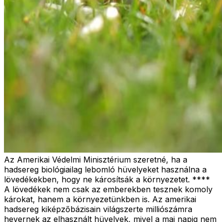
Az Amerikai Védelmi Minisztérium szeretné, ha a
hadsereg biológiailag lebomló hüvelyeket használna a
lövedékekben, hogy ne károsítsák a környezetet. ****
A lövedékek nem csak az emberekben tesznek komoly
károkat, hanem a környezetünkben is. Az amerikai
hadsereg kiképzőbázisain világszerte milliószámra
hevernek az elhasznált hüvelyek, mivel a mai napig nem