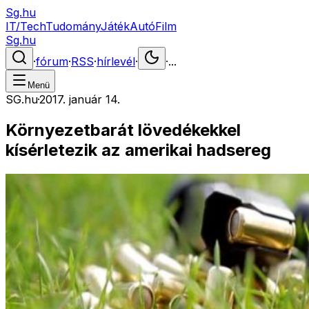
Sg.hu
IT/Tech
Tudomány
Játék
Autó
Film
Sg.hu
·
fórum
·
RSS
·
hírlevél
·
·
...
Menü
SG.hu
·
2017. január 14.
Környezetbarát lövedékekkel
kísérletezik az amerikai hadsereg