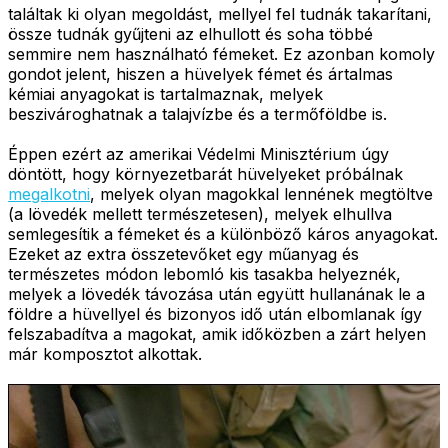
találtak ki olyan megoldást, mellyel fel tudnák takarítani,
össze tudnák gyűjteni az elhullott és soha többé
semmire nem használható fémeket. Ez azonban komoly
gondot jelent, hiszen a hüvelyek fémet és ártalmas
kémiai anyagokat is tartalmaznak, melyek
beszivároghatnak a talajvízbe és a termőföldbe is.
Éppen ezért az amerikai Védelmi Minisztérium úgy
döntött, hogy környezetbarát hüvelyeket próbálnak
megalkotni
, melyek olyan magokkal lennének megtöltve
(a lövedék mellett természetesen), melyek elhullva
semlegesítik a fémeket és a különböző káros anyagokat.
Ezeket az extra összetevőket egy műanyag és
természetes módon lebomló kis tasakba helyeznék,
melyek a lövedék távozása után együtt hullanának le a
földre a hüvellyel és bizonyos idő után elbomlanak így
felszabadítva a magokat, amik időközben a zárt helyen
már komposztot alkottak.