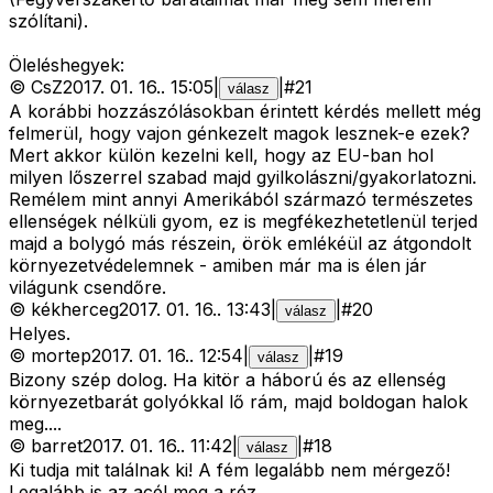
szólítani).
Öleléshegyek:
©
CsZ
2017. 01. 16.
.
15:05
|
|
#
21
válasz
A korábbi hozzászólásokban érintett kérdés mellett még
felmerül, hogy vajon génkezelt magok lesznek-e ezek?
Mert akkor külön kezelni kell, hogy az EU-ban hol
milyen lőszerrel szabad majd gyilkolászni/gyakorlatozni.
Remélem mint annyi Amerikából származó természetes
ellenségek nélküli gyom, ez is megfékezhetetlenül terjed
majd a bolygó más részein, örök emlékéül az átgondolt
környezetvédelemnek - amiben már ma is élen jár
világunk csendőre.
©
kékherceg
2017. 01. 16.
.
13:43
|
|
#
20
válasz
Helyes.
©
mortep
2017. 01. 16.
.
12:54
|
|
#
19
válasz
Bizony szép dolog. Ha kitör a háború és az ellenség
környezetbarát golyókkal lő rám, majd boldogan halok
meg....
©
barret
2017. 01. 16.
.
11:42
|
|
#
18
válasz
Ki tudja mit találnak ki! A fém legalább nem mérgező!
Legalább is az acél meg a réz .