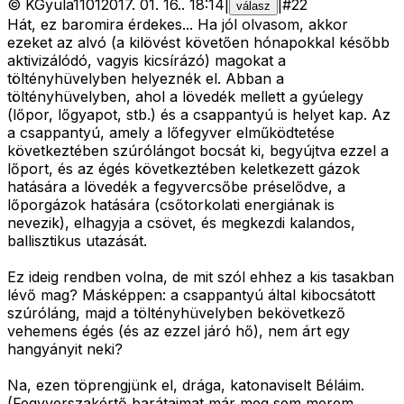
©
KGyula1101
2017. 01. 16.
.
18:14
|
|
#
22
válasz
Hát, ez baromira érdekes... Ha jól olvasom, akkor
ezeket az alvó (a kilövést követően hónapokkal később
aktivizálódó, vagyis kicsírázó) magokat a
töltényhüvelyben helyeznék el. Abban a
töltényhüvelyben, ahol a lövedék mellett a gyúelegy
(lőpor, lőgyapot, stb.) és a csappantyú is helyet kap. Az
a csappantyú, amely a lőfegyver elműködtetése
következtében szúrólángot bocsát ki, begyújtva ezzel a
lőport, és az égés következtében keletkezett gázok
hatására a lövedék a fegyvercsőbe préselődve, a
lőporgázok hatására (csőtorkolati energiának is
nevezik), elhagyja a csövet, és megkezdi kalandos,
ballisztikus utazását.
Ez ideig rendben volna, de mit szól ehhez a kis tasakban
lévő mag? Másképpen: a csappantyú által kibocsátott
szúróláng, majd a töltényhüvelyben bekövetkező
vehemens égés (és az ezzel járó hő), nem árt egy
hangyányit neki?
Na, ezen töprengjünk el, drága, katonaviselt Béláim.
(Fegyverszakértő barátaimat már meg sem merem