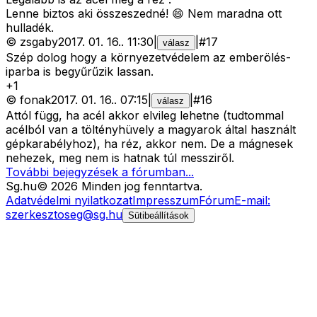
Lenne biztos aki összeszedné! 😄 Nem maradna ott
hulladék.
©
zsgaby
2017. 01. 16.
.
11:30
|
|
#
17
válasz
Szép dolog hogy a környezetvédelem az emberölés-
iparba is begyűrűzik lassan.
+
1
©
fonak
2017. 01. 16.
.
07:15
|
|
#
16
válasz
Attól függ, ha acél akkor elvileg lehetne (tudtommal
acélból van a töltényhüvely a magyarok által használt
gépkarabélyhoz), ha réz, akkor nem. De a mágnesek
nehezek, meg nem is hatnak túl messziről.
További bejegyzések a fórumban...
Sg
.hu
©
2026
Minden jog fenntartva.
Adatvédelmi nyilatkozat
Impresszum
Fórum
E-mail:
szerkesztoseg@sg.hu
Sütibeállítások