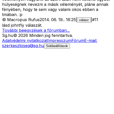
hülyeségnek nevezni a másik véleményét, pláne annak
fényében, hogy te sem vagy valami okos ebben a
tmában. :p
©
Macropus Rufus
2014. 06. 19.
.
16:25
|
|
#
11
válasz
lásd johnfly válaszát.
További bejegyzések a fórumban...
Sg
.hu
©
2026
Minden jog fenntartva.
Adatvédelmi nyilatkozat
Impresszum
Fórum
E-mail:
szerkesztoseg@sg.hu
Sütibeállítások