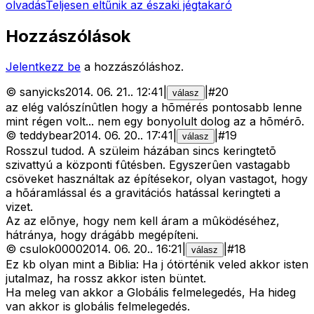
olvadás
Teljesen eltűnik az északi jégtakaró
Hozzászólások
Jelentkezz be
a hozzászóláshoz.
©
sanyicks
2014. 06. 21.
.
12:41
|
|
#
20
válasz
az elég valószínûtlen hogy a hõmérés pontosabb lenne
mint régen volt... nem egy bonyolult dolog az a hõmérõ.
©
teddybear
2014. 06. 20.
.
17:41
|
|
#
19
válasz
Rosszul tudod. A szüleim házában sincs keringtetõ
szivattyú a központi fûtésben. Egyszerûen vastagabb
csöveket használtak az építésekor, olyan vastagot, hogy
a hõáramlással és a gravitációs hatással keringteti a
vizet.
Az az elõnye, hogy nem kell áram a mûködéséhez,
hátránya, hogy drágább megépíteni.
©
csulok0000
2014. 06. 20.
.
16:21
|
|
#
18
válasz
Ez kb olyan mint a Biblia: Ha j ótörténik veled akkor isten
jutalmaz, ha rossz akkor isten büntet.
Ha meleg van akkor a Globális felmelegedés, Ha hideg
van akkor is globális felmelegedés.