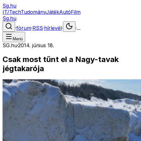
Sg.hu
IT/Tech
Tudomány
Játék
Autó
Film
Sg.hu
·
fórum
·
RSS
·
hírlevél
·
·
...
Menü
SG.hu
·
2014. június 18.
Csak most tűnt el a Nagy-tavak
jégtakarója