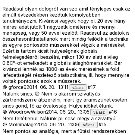
Ráadásul olyan dologról van szó amit tényleges csak az
elmúlt évtizedekben kezdtük komolyabban
tanulmányozni. Kíváncsi vagyok hogy pl. 20 éve hány
mérési adat jutott 1 négyzetkilométerre és mennyi
manapság, vagy 50 évvel ezelõtt. Ráadásul az adatok is
összehasonlíthatatlanok mert mindig fejlõdik a technika
és egyre pontosabb mûszerekkel végzik a méréseket.
Ezért is tartom kicsit hülyeségnek globális
felmelegedésrõl beszélni, mikor 130 év alatt elvileg
0.8C°-ot emelkedett a globális átlaghõmérséklet. Bár
kíváncsi lennék az 1880-as évek méréseinek a föld
lefedettségét részletezõ statisztikáira, ill. hogy mennyire
voltak pontosak azok a mûszerek.
©
gforce9
2014. 06. 20.
.
13:11
|
|
#
17
válasz
Nálunk sincs. 😊 Nem is akarom szivattyús
zártrendszerre átszerelni, mert így áramszünet esetén
sincs gond, fõ az óvatosság. Hülye idõket élünk.
©
WoodrowWilson
2014. 06. 20.
.
13:05
|
|
#
16
válasz
Nem feltétlenül. Nálunk pl. sose megy a szivattyú.
©
Molnibalage
2014. 06. 20.
.
11:06
|
|
#
15
válasz
Nem pontos az analógia, mert a fûtési rendszerekben