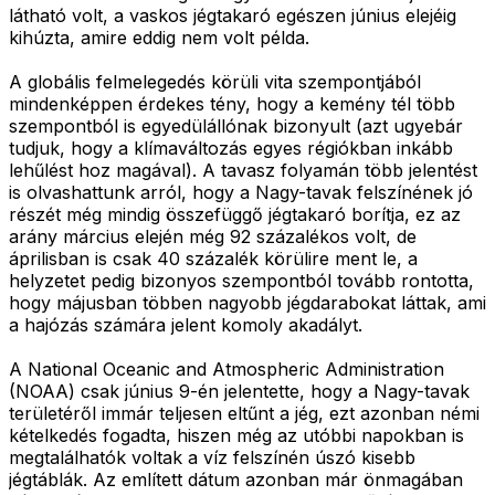
látható volt, a vaskos jégtakaró egészen június elejéig
kihúzta, amire eddig nem volt példa.
A globális felmelegedés körüli vita szempontjából
mindenképpen érdekes tény, hogy a kemény tél több
szempontból is egyedülállónak bizonyult (azt ugyebár
tudjuk, hogy a klímaváltozás egyes régiókban inkább
lehűlést hoz magával). A tavasz folyamán több jelentést
is olvashattunk arról, hogy a Nagy-tavak felszínének jó
részét még mindig összefüggő jégtakaró borítja, ez az
arány március elején még 92 százalékos volt, de
áprilisban is csak 40 százalék körülire ment le, a
helyzetet pedig bizonyos szempontból tovább rontotta,
hogy májusban többen nagyobb jégdarabokat láttak, ami
a hajózás számára jelent komoly akadályt.
A National Oceanic and Atmospheric Administration
(NOAA) csak június 9-én jelentette, hogy a Nagy-tavak
területéről immár teljesen eltűnt a jég, ezt azonban némi
kételkedés fogadta, hiszen még az utóbbi napokban is
megtalálhatók voltak a víz felszínén úszó kisebb
jégtáblák. Az említett dátum azonban már önmagában