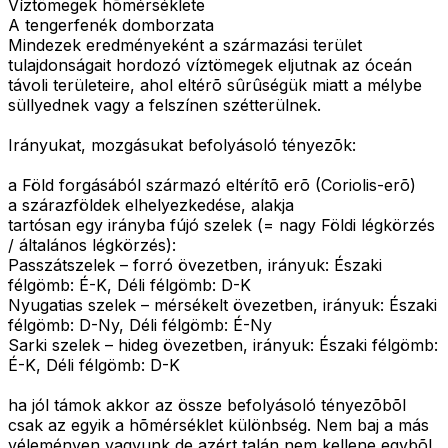
Víztömegek hõmérséklete
A tengerfenék domborzata
Mindezek eredményeként a származási terület
tulajdonságait hordozó víztömegek eljutnak az óceán
távoli területeire, ahol eltérõ sûrûségük miatt a mélybe
süllyednek vagy a felszínen szétterülnek.
Irányukat, mozgásukat befolyásoló tényezõk:
a Föld forgásából származó eltérítõ erõ (Coriolis-erõ)
a szárazföldek elhelyezkedése, alakja
tartósan egy irányba fújó szelek (= nagy Földi légkörzés
/ általános légkörzés):
Passzátszelek – forró övezetben, irányuk: Északi
félgömb: É-K, Déli félgömb: D-K
Nyugatias szelek – mérsékelt övezetben, irányuk: Északi
félgömb: D-Ny, Déli félgömb: É-Ny
Sarki szelek – hideg övezetben, irányuk: Északi félgömb:
É-K, Déli félgömb: D-K
ha jól támok akkor az össze befolyásoló tényezõbõl
csak az egyik a hõmérséklet különbség. Nem baj a más
véleményen vagyunk de azért talán nem kellene egybõl