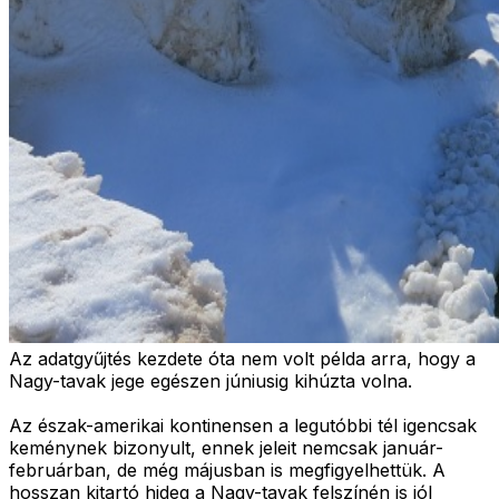
Az adatgyűjtés kezdete óta nem volt példa arra, hogy a
Nagy-tavak jege egészen júniusig kihúzta volna.
Az észak-amerikai kontinensen a legutóbbi tél igencsak
keménynek bizonyult, ennek jeleit nemcsak január-
februárban, de még májusban is megfigyelhettük. A
hosszan kitartó hideg a Nagy-tavak felszínén is jól