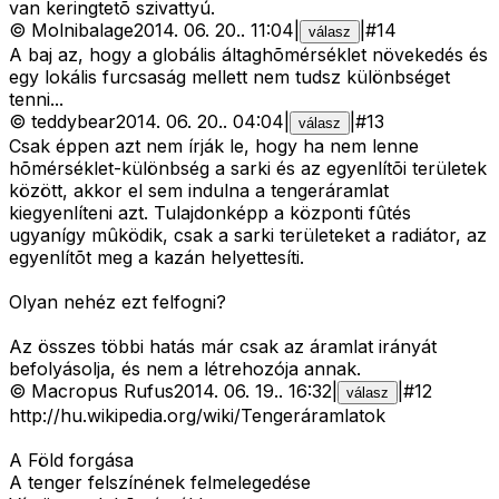
van keringtetõ szivattyú.
©
Molnibalage
2014. 06. 20.
.
11:04
|
|
#
14
válasz
A baj az, hogy a globális áltaghõmérséklet növekedés és
egy lokális furcsaság mellett nem tudsz különbséget
tenni...
©
teddybear
2014. 06. 20.
.
04:04
|
|
#
13
válasz
Csak éppen azt nem írják le, hogy ha nem lenne
hõmérséklet-különbség a sarki és az egyenlítõi területek
között, akkor el sem indulna a tengeráramlat
kiegyenlíteni azt. Tulajdonképp a központi fûtés
ugyanígy mûködik, csak a sarki területeket a radiátor, az
egyenlítõt meg a kazán helyettesíti.
Olyan nehéz ezt felfogni?
Az összes többi hatás már csak az áramlat irányát
befolyásolja, és nem a létrehozója annak.
©
Macropus Rufus
2014. 06. 19.
.
16:32
|
|
#
12
válasz
http://hu.wikipedia.org/wiki/Tengeráramlatok
A Föld forgása
A tenger felszínének felmelegedése