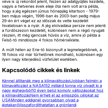
véve is új rekordot jelent, hiszen az adatgyűjtés kezdete,
vagyis a hetvenes évek eleje óta nem volt arra példa,
hogy a jég egészen június hónapjáig kitartson - 1979-
ben május végén, 1996-ban és 2003-ban pedig május
29-én ért véget ez az időszak és vette kezdetét
hivatalosan is a nyár. A jég elolvadása persze nem jelenti
a fürdőszezon kezdetét, különösen nem a régió nyugati
részein, itt még igencsak hűvös a víz, amire jó példa a
Felső-tó mindössze 4 fokos hőmérséklete.
A múlt héten az Erie-tó bizonyult a legmelegebbnek, a
18 fokos víz már tűrhetőnek mondható, különösen egy
ilyen nagy kiterjedésű vízfelület esetében.
Kapcsolódó cikkek és linkek
Kénnel állítanák meg a klímaváltozást
Jobban felméri a
klímaváltozást a NASA
152 milliárd tonna víz olvadt ki a
nagy jéghegyből
10 éven belül komoly változásokat hoz
a klímaváltozás
Nem érheti el az emissziós célokat az
USA
Minden eddiginél gyorsabban olvad a
jégtakaró
Visszafordíthatatlan a grönlandi