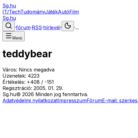
Sg.hu
IT/Tech
Tudomány
Játék
Autó
Film
Sg.hu
·
fórum
·
RSS
·
hírlevél
·
·
...
Menü
teddybear
Város:
Nincs megadva
Üzenetek:
4223
Értékelés:
+
408
/
-
151
Regisztráció:
2005. 01. 29.
Sg
.hu
©
2026
Minden jog fenntartva.
Adatvédelmi nyilatkozat
Impresszum
Fórum
E-mail:
szerkes