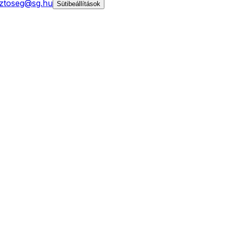
ztoseg@sg.hu
Sütibeállítások