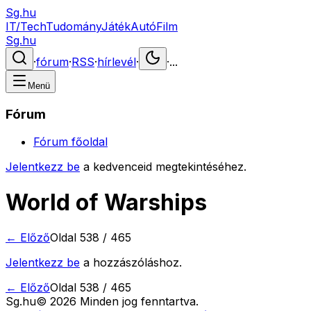
Sg.hu
IT/Tech
Tudomány
Játék
Autó
Film
Sg.hu
·
fórum
·
RSS
·
hírlevél
·
·
...
Menü
Fórum
Fórum főoldal
Jelentkezz be
a kedvenceid megtekintéséhez.
World of Warships
← Előző
Oldal
538
/
465
Jelentkezz be
a hozzászóláshoz.
← Előző
Oldal
538
/
465
Sg
.hu
©
2026
Minden jog fenntartva.