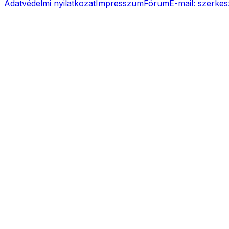
Adatvédelmi nyilatkozat
Impresszum
Fórum
E-mail:
szerkes