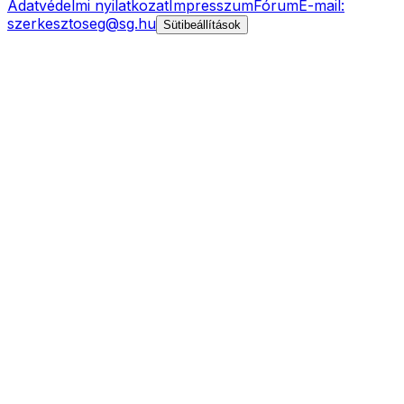
Adatvédelmi nyilatkozat
Impresszum
Fórum
E-mail:
szerkesztoseg@sg.hu
Sütibeállítások