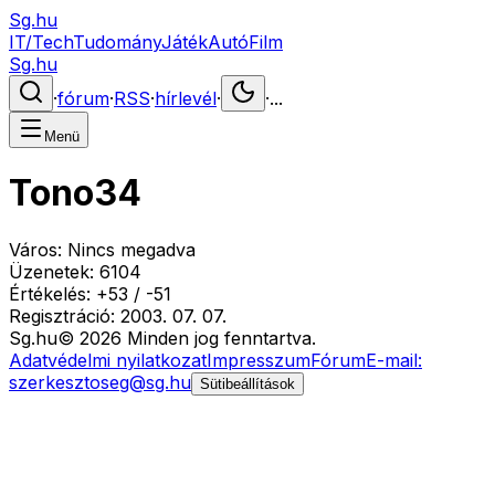
Sg.hu
IT/Tech
Tudomány
Játék
Autó
Film
Sg.hu
·
fórum
·
RSS
·
hírlevél
·
·
...
Menü
Tono34
Város:
Nincs megadva
Üzenetek:
6104
Értékelés:
+
53
/
-
51
Regisztráció:
2003. 07. 07.
Sg
.hu
©
2026
Minden jog fenntartva.
Adatvédelmi nyilatkozat
Impresszum
Fórum
E-mail:
szerkesztoseg@sg.hu
Sütibeállítások