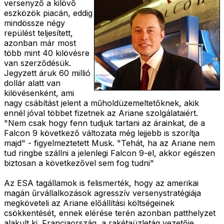
versenyző a kilövő
eszközök piacán, eddig
mindössze négy
repülést teljesített,
azonban már most
több mint 40 kilövésre
van szerződésük.
Jegyzett áruk 60 millió
dollár alatt van
kilövésenként, ami
nagy csábítást jelent a műholdüzemeltetőknek, akik
ennél jóval többet fizetnek az Ariane szolgálataiért.
"Nem csak hogy fenn tudjuk tartani az árainkat, de a
Falcon 9 következő változata még lejjebb is szorítja
majd" - figyelmeztetett Musk. "Tehát, ha az Ariane nem
tud ringbe szállni a jelenlegi Falcon 9-el, akkor egészen
biztosan a következővel sem fog tudni"
Az ESA tagállamok is felismerték, hogy az amerikai
magán űrvállalkozások agresszív versenystratégiája
megköveteli az Ariane előállítási költségeinek
csökkentését, ennek elérése terén azonban patthelyzet
alakult ki. Franciaország, a rakétaüzletág vezetője