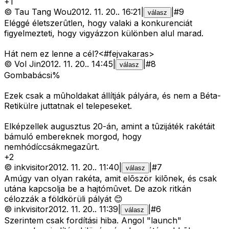
+
1
©
Tau Tang Wou
2012. 11. 20.
.
16:21
|
|
#
9
válasz
Eléggé életszerûtlen, hogy valaki a konkurenciát
figyelmezteti, hogy vigyázzon különben alul marad.
Hát nem ez lenne a cél?<#fejvakaras>
©
Vol Jin
2012. 11. 20.
.
14:45
|
|
#
8
válasz
Gombabácsi%
Ezek csak a mûholdakat állítják pályára, és nem a Béta-
Retikülre juttatnak el telepeseket.
Elképzellek augusztus 20-án, amint a tûzijáték rakétáit
bámuló embereknek morgod, hogy
nemhódíccsákmegazûrt.
+
2
©
inkvisitor
2012. 11. 20.
.
11:40
|
|
#
7
válasz
Amúgy van olyan rakéta, amit elõször kilõnek, és csak
utána kapcsolja be a hajtómûvet. De azok ritkán
célozzák a földkörüli pályát 😊
©
inkvisitor
2012. 11. 20.
.
11:39
|
|
#
6
válasz
Szerintem csak fordítási hiba. Angol "launch"