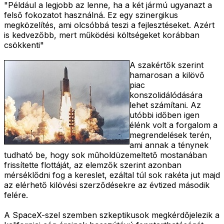
"Például a legjobb az lenne, ha a két jármú ugyanazt a
felső fokozatot használná. Ez egy szinergikus
megközelítés, ami olcsóbbá teszi a fejlesztéseket. Azért
is kedvezőbb, mert működési költségeket korábban
csökkenti"
A szakértők szerint
hamarosan a kilövő
piac
konszolidálódására
lehet számítani. Az
utóbbi időben igen
élénk volt a forgalom a
megrendelések terén,
ami annak a ténynek
tudható be, hogy sok műholdüzemeltető mostanában
frissítette flottáját, az elemzők szerint azonban
mérséklődni fog a kereslet, ezáltal túl sok rakéta jut majd
az elérhető kilövési szerződésekre az évtized második
felére.
A SpaceX-szel szemben szkeptikusok megkérdőjelezik a