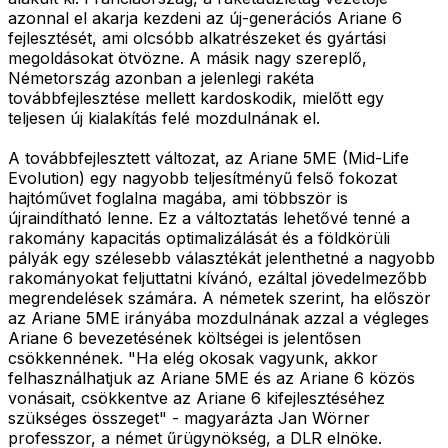
azonnal el akarja kezdeni az új-generációs Ariane 6
fejlesztését, ami olcsóbb alkatrészeket és gyártási
megoldásokat ötvözne. A másik nagy szereplő,
Németország azonban a jelenlegi rakéta
továbbfejlesztése mellett kardoskodik, mielőtt egy
teljesen új kialakítás felé mozdulnának el.
A továbbfejlesztett változat, az Ariane 5ME (Mid-Life
Evolution) egy nagyobb teljesítményű felső fokozat
hajtóművet foglalna magába, ami többször is
újraindítható lenne. Ez a változtatás lehetővé tenné a
rakomány kapacitás optimalizálását és a földkörüli
pályák egy szélesebb választékát jelenthetné a nagyobb
rakományokat feljuttatni kívánó, ezáltal jövedelmezőbb
megrendelések számára. A németek szerint, ha először
az Ariane 5ME irányába mozdulnának azzal a végleges
Ariane 6 bevezetésének költségei is jelentősen
csökkennének. "Ha elég okosak vagyunk, akkor
felhasználhatjuk az Ariane 5ME és az Ariane 6 közös
vonásait, csökkentve az Ariane 6 kifejlesztéséhez
szükséges összeget" - magyarázta Jan Wörner
professzor, a német űrügynökség, a DLR elnöke.