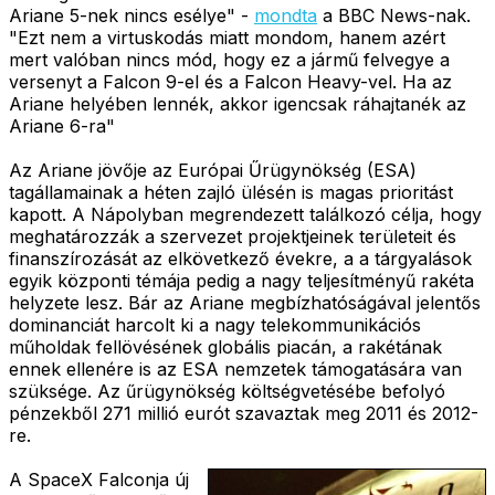
Ariane 5-nek nincs esélye" -
mondta
a BBC News-nak.
"Ezt nem a virtuskodás miatt mondom, hanem azért
mert valóban nincs mód, hogy ez a jármű felvegye a
versenyt a Falcon 9-el és a Falcon Heavy-vel. Ha az
Ariane helyében lennék, akkor igencsak ráhajtanék az
Ariane 6-ra"
Az Ariane jövője az Európai Űrügynökség (ESA)
tagállamainak a héten zajló ülésén is magas prioritást
kapott. A Nápolyban megrendezett találkozó célja, hogy
meghatározzák a szervezet projektjeinek területeit és
finanszírozását az elkövetkező évekre, a a tárgyalások
egyik központi témája pedig a nagy teljesítményű rakéta
helyzete lesz. Bár az Ariane megbízhatóságával jelentős
dominanciát harcolt ki a nagy telekommunikációs
műholdak fellövésének globális piacán, a rakétának
ennek ellenére is az ESA nemzetek támogatására van
szüksége. Az űrügynökség költségvetésébe befolyó
pénzekből 271 millió eurót szavaztak meg 2011 és 2012-
re.
A SpaceX Falconja új