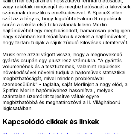
kaliforniai cég árainak hosszútávú fenntarthatóságát,
vagy rakétáik minőségét és megbízhatóságát a kilövések
számának drasztikus emelkedésével. A SpaceX ellen
szól az a tény is, hogy legutóbbi Falcon 9 repülésük
során a rakéta első fokozatának kilenc Merlin
hajtóművéből egy meghibásodott, hamarosan pedig igen
nagy számban kell előállítaniuk ezeket a hajtóműveket,
hogy tartani tudják a rájuk zúduló kilövések ütemtervét.
Musk erre azzal vágott vissza, hogy a megnövekedő
gyártás csupán egy plusz lesz számukra. "A gyártás
volumenének és a tesztüzemek, valamint repülések
növekedésével növelni tudjuk a hajtóművek statisztikai
megbízhatóságát, mivel minden problémával
szembesülünk" - taglalta, saját Merlinjeit a nagy előd, a
Spitfire Merlin hajtóművéhez hasonlítva , melyek
számtalan üzemórát teljesítve váltak egyre
megbízhatóbbá és meghatározóvá a II. Világháború
légicsatáiban.
Kapcsolódó cikkek és linkek