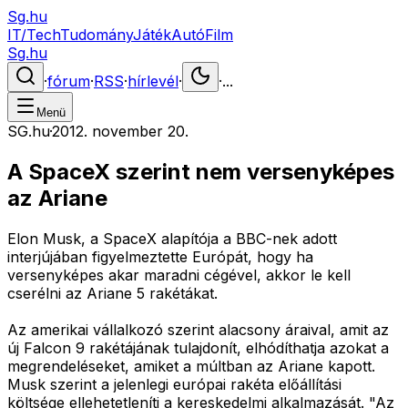
Sg.hu
IT/Tech
Tudomány
Játék
Autó
Film
Sg.hu
·
fórum
·
RSS
·
hírlevél
·
·
...
Menü
SG.hu
·
2012. november 20.
A SpaceX szerint nem versenyképes
az Ariane
Elon Musk, a SpaceX alapítója a BBC-nek adott
interjújában figyelmeztette Európát, hogy ha
versenyképes akar maradni cégével, akkor le kell
cserélni az Ariane 5 rakétákat.
Az amerikai vállalkozó szerint alacsony áraival, amit az
új Falcon 9 rakétájának tulajdonít, elhódíthatja azokat a
megrendeléseket, amiket a múltban az Ariane kapott.
Musk szerint a jelenlegi európai rakéta előállítási
költsége ellehetetleníti a kereskedelmi alkalmazását. "Az