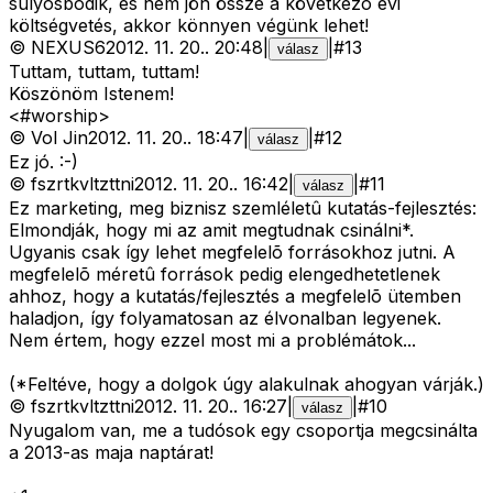
súlyosbodik, és nem jön össze a következõ évi
költségvetés, akkor könnyen végünk lehet!
©
NEXUS6
2012. 11. 20.
.
20:48
|
|
#
13
válasz
Tuttam, tuttam, tuttam!
Köszönöm Istenem!
<#worship>
©
Vol Jin
2012. 11. 20.
.
18:47
|
|
#
12
válasz
Ez jó. :-)
©
fszrtkvltzttni
2012. 11. 20.
.
16:42
|
|
#
11
válasz
Ez marketing, meg biznisz szemléletû kutatás-fejlesztés:
Elmondják, hogy mi az amit megtudnak csinálni*.
Ugyanis csak így lehet megfelelõ forrásokhoz jutni. A
megfelelõ méretû források pedig elengedhetetlenek
ahhoz, hogy a kutatás/fejlesztés a megfelelõ ütemben
haladjon, így folyamatosan az élvonalban legyenek.
Nem értem, hogy ezzel most mi a problémátok...
(*Feltéve, hogy a dolgok úgy alakulnak ahogyan várják.)
©
fszrtkvltzttni
2012. 11. 20.
.
16:27
|
|
#
10
válasz
Nyugalom van, me a tudósok egy csoportja megcsinálta
a 2013-as maja naptárat!