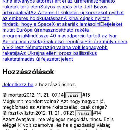
Kína látványos áttörést ért el az újrafelhasználható
rakéták területén
Súlyos csapás érte Jeff Bezos
űrbirodalmát
Az Artemis II küldetés új korszakot nyithat
az emberes holdkutatásban
A kínai cégek nyíltan
hirdetik, hogy a SpaceX-et akarják lemásolni
Életjeleket
mutat Európa újrahasznosítható rakéta-
programja
Mindössze 40 másodpercig tartott az Isar
Aerospace rakétájának első repülése
Pár óra múlva nem
a V-2 lesz Németország valaha volt legnagyobb
rakétája
Az Ukrajna elleni orosz ballisztikus
rakétatámadás új fejezetet jelent
Hozzászólások
Jelentkezz be
a hozzászóláshoz.
©
mortep
2012. 11. 21.
.
07:14
|
|
#
15
válasz
Mégis mit mondott volna? Azt hogy nagyon jó,
megbízható az Ariane rkétacsalád, csak drága?
©
fszrtkvltzttni
2012. 11. 21.
.
01:23
|
|
#
14
válasz
Azért óvatjával, me végleges megoldás nincs. Ez is
eléggé ki volt számolva, és ha a gazdasági válság