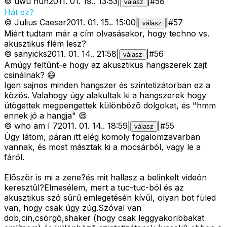
©
uwu hun
2011. 01. 19.
.
13:53
|
|
#
58
válasz
Hát ez?
©
Julius Caesar
2011. 01. 15.
.
15:00
|
|
#
57
válasz
Miért tudtam már a cím olvasásakor, hogy techno vs.
akusztikus flém lesz?
©
sanyicks
2011. 01. 14.
.
21:58
|
|
#
56
válasz
Amúgy feltûnt-e hogy az akusztikus hangszerek zajt
csinálnak? 😄
Igen sajnos minden hangszer és szintetizátorban ez a
közös. Valahogy úgy alakultak ki a hangszerek hogy
ütögettek megpengettek különbözõ dolgokat, és "hmm
ennek jó a hangja" 😄
©
who am I 7
2011. 01. 14.
.
18:59
|
|
#
55
válasz
Úgy látom, páran itt elég komoly fogalomzavarban
vannak, és most másztak ki a mocsárból, vagy le a
fáról.
Elõször is mi a zene?és mit hallasz a belinkelt videón
keresztûl?Elmesélem, mert a tuc-tuc-ból és az
akusztikus szó sûrû emlegetésén kívûl, olyan bot füled
van, hogy csak úgy zúg.Szóval van
dob,cin,csörgõ,shaker (hogy csak leggyakoribbakat