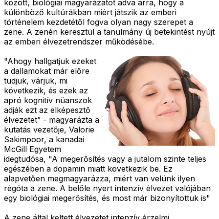
között, biológiai magyarázatot adva arra, hogy a
különböző kultúrákban miért játszik az emberi
történelem kezdetétől fogva olyan nagy szerepet a
zene. A zenén keresztül a tanulmány új betekintést nyújt
az emberi élvezetrendszer működésébe.
"Ahogy hallgatjuk ezeket
a dallamokat már előre
tudjuk, várjuk, mi
következik, és ezek az
apró kognitív nüanszok
adják ezt az elképesztő
élvezetet” - magyarázta a
kutatás vezetője, Valorie
Sakimpoor, a kanadai
McGill Egyetem
idegtudósa, "A megerősítés vagy a jutalom szinte teljes
egészében a dopamin miatt következik be. Ez
alapvetően megmagyarázza, miért van velünk ilyen
régóta a zene. A belőle nyert intenzív élvezet valójában
egy biológiai megerősítés, és most már bizonyítottuk is"
A zene által keltett élvezetet intenzív érzelmi