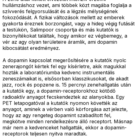
hullámzáshoz vezet, ami többek közt magába foglalja a
szívverés felgyorsulását és a légzés mélységének
fokozódását. A fizikai változások mellett az emberek
gyakorta éreznek borzongást, vagy a hideg végig futását
a testükön, Salimpoor csoportja és más kutatók is
bizonyítékokat találtak, hogy amikor ez végbemegy, a
vér az agy olyan területeire áramlik, ami dopamin
kibocsátást eredményez.
A dopamin kapcsolat megerősítésére a kutatók nyolc
zenerajongót kértek fel egy kísérletre, akik magukkal
hozták a laboratóriumba kedvenc instrumentális
zeneszámaikat is, elsősorban klasszikusokat, de akadt
jazz, rock és popzene is. 15 percnyi zenehallgatás után
a kutatók egy, a dopamin-receptorokhoz kötődő
radioaktív anyagot fecskendeztek az alanyokba. Egy
PET letapogatóval a kutatók nyomon követték az
anyagot, aminek a vérben való körforgása azt jelezte,
hogy az agy rengeteg dopamint szabadított fel,
megkötve minden rendelkezésre álló receptort. Másnap
már nem a kedvenceket hallgatták, ekkor a dopamin-
receptorok teljesen nyitva maradtak.