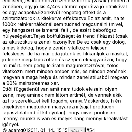
említsem),és különbözõ szintetizátorok (vasak!) ebben a
zenében, egy jó kis 4/4es ütemre operálva jó ritmikával
és egy acapella.Ezenkívûl rengeteg effekt és a
szintetizátorok is kitekerve effektezve.Ez az amit, ha te
1000x reinkarnálódnál sem tudnád megcsinálni (mivel,
egy hangszert se ismertél fel) , de azért beböfögsz
hülyeségeket.Teljes botfülûséget és trendi fikázást (csak
az akusztikus a zene) bizonyítva.De ez csak egy dolog,
a másik dolog, hogy a zenén vitatkozni teljesen
felesleges, de ha már oda jutunk és fikkantjuk a másikat,
jó lenne megalapozottan és szépen elmagyarázni, hogy
mi miért..nem pedig lejáratni magunkat.Szóval, fölös
vitatkozni mert minden ember más, és minden zenének
megvan a maga helye és minden zenei stílusból megvan
a 90% mainstreames xar.
Ettõl függetlenül van amit nem tudok elviselni olyan
zene, meg aminek nem látom értlmét, de vannak akik
azt is szeretik...el kell fogadni, ennyi.Máskérdés, h én
objektíven megtudom magyarázni (saját produceri
tapasztalatomból kifolyolag), hogy mivel pontosan
mennyi munka is van és melyik hang mennyi kreativitást
igényel.
©
adamq01
2011. 01. 14.
.
15:15
|
|
#
54
válasz