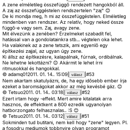
A zene elméletileg összefüggõ rendezett hangokból áll.
A zaj az összefüggéstelen rendszertelen "zaj" 😊
De ki mondja meg, h mi az összefüggéstelen. Elméletileg
mindenben van rendszer. Az relatív, hogy neked össze
függõ-e vagy sem. Zaj, avagy zene.
Mit élvezünk a zenében? Érzelmeket szabadít fel,
hatással van a gondolatainkra stb... végtelen oka lehet.
Ha valakinek az a zene tetszik, ami egyenlõ egy
építkezési zajjal, az ugyan úgy zene.
Ki állsz az építkezésre, kalapálnak, fúrnak, ordibálnak.
Ne lehetne lekottázni? 😊 Akármit le lehet írni
ritmusokkal és hangokkal.
©
adamq01
2011. 01. 14.
.
15:09
|
|
#
53
válasz
Nem akartam skatulyázni, de, ha egy idõsebb ember írja
ezeket a baromságokat akkor az még kevésbé gáz. 😊
©
Tetsuo
2011. 01. 14.
.
03:18
|
|
#
52
válasz
Ezert irtam hogy -effekt. Mert amire kitalatak arra
hasznos, de effektkent a 800 ezredik ugyanolyan
hatborzongato felhasznalas.. :S 😊
©
Tetsuo
2011. 01. 14.
.
03:12
|
|
#
51
válasz
Sokminden tud butitani, nem kell hogy "zene" legyen. Pl.
a fosodru mediumok tobbnyire olyan programot