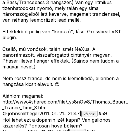
a Bass/Trancebass 3 hangszer.) Van egy ritmikus
tizenhatodokat nyomó, mely talán egy sima
háromszögjelbõl lett keverve, megemelt tranzienssel,
van néhány leamortizált lead mellé.
Effektekbõl pedig van "kapuzó", lásd: Grossbeat VST
plugin.
Cselló, mû vonósok, talán ismét NeXus. A
panorámázott, visszaforgatott cintányér megvan.
Phaser illetve flanger effektek. (Sajnos nem tudom a
magyar nevét.)
Nem rossz trance, de nem is kiemelkedõ, ellenben a
hangzása kicsit elavult. 😊
Ajánlom magamat:
http://www.4shared.com/file/_ys8nOw8/Thomas_Bauer_-
_Trance_Time_3.htm
©
johnsmitheger
2011. 01. 21.
.
21:47
|
|
#
59
válasz
Hol lehet ezt a dopamin izét kapni? Van gallonos
kiszerelés? Pontosan hova bökjem?