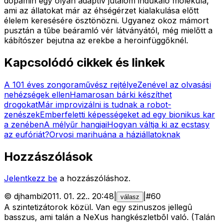
dopamin egy olyan adaptív jutalom indukáló molekula,
ami az állatokat már az éhségérzet kialakulása előtt
élelem keresésére ösztönözni. Ugyanez okoz mámort
pusztán a tűbe beáramló vér látványától, még mielőtt a
kábítószer bejutna az erekbe a heroinfüggőknél.
Kapcsolódó cikkek és linkek
A 101 éves zongoraművész rejtélye
Zenével az olvasási
nehézségek ellen
Hamarosan bárki készíthet
drogokat
Már improvizálni is tudnak a robot-
zenészek
Emberfeletti képességeket ad egy bionikus kar
a zenében
A mélyűr hangjai
Hogyan váltja ki az ecstasy
az eufóriát?
Orvosi marihuána a háziállatoknak
Hozzászólások
Jelentkezz be
a hozzászóláshoz.
©
djhambi
2011. 01. 22.
.
20:48
|
|
#
60
válasz
A szintetizátorok közül. Van egy szinuszos jellegû
basszus, ami talán a NeXus hangkészletbõl való. (Talán