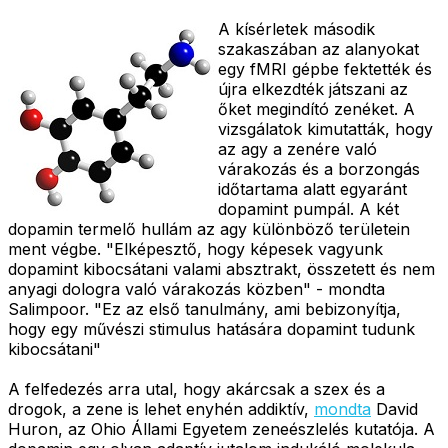
A kísérletek második
szakaszában az alanyokat
egy fMRI gépbe fektették és
újra elkezdték játszani az
őket megindító zenéket. A
vizsgálatok kimutatták, hogy
az agy a zenére való
várakozás és a borzongás
időtartama alatt egyaránt
dopamint pumpál. A két
dopamin termelő hullám az agy különböző területein
ment végbe. "Elképesztő, hogy képesek vagyunk
dopamint kibocsátani valami absztrakt, összetett és nem
anyagi dologra való várakozás közben" - mondta
Salimpoor. "Ez az első tanulmány, ami bebizonyítja,
hogy egy művészi stimulus hatására dopamint tudunk
kibocsátani"
A felfedezés arra utal, hogy akárcsak a szex és a
drogok, a zene is lehet enyhén addiktív,
mondta
David
Huron, az Ohio Állami Egyetem zeneészlelés kutatója. A