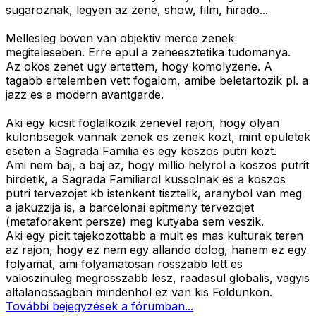
sugaroznak, legyen az zene, show, film, hirado...
Mellesleg boven van objektiv merce zenek
megiteleseben. Erre epul a zeneesztetika tudomanya.
Az okos zenet ugy ertettem, hogy komolyzene. A
tagabb ertelemben vett fogalom, amibe beletartozik pl. a
jazz es a modern avantgarde.
Aki egy kicsit foglalkozik zenevel rajon, hogy olyan
kulonbsegek vannak zenek es zenek kozt, mint epuletek
eseten a Sagrada Familia es egy koszos putri kozt.
Ami nem baj, a baj az, hogy millio helyrol a koszos putrit
hirdetik, a Sagrada Familiarol kussolnak es a koszos
putri tervezojet kb istenkent tisztelik, aranybol van meg
a jakuzzija is, a barcelonai epitmeny tervezojet
(metaforakent persze) meg kutyaba sem veszik.
Aki egy picit tajekozottabb a mult es mas kulturak teren
az rajon, hogy ez nem egy allando dolog, hanem ez egy
folyamat, ami folyamatosan rosszabb lett es
valoszinuleg megrosszabb lesz, raadasul globalis, vagyis
altalanossagban mindenhol ez van kis Foldunkon.
További bejegyzések a fórumban...