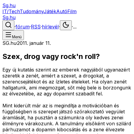
Sg.hu
IT/Tech
Tudomány
Játék
Autó
Film
Sg.hu
·
fórum
·
RSS
·
hírlevél
·
·
...
Menü
SG.hu
·
2011. január 11.
Szex, drog vagy rock'n roll?
Egy új kutatás szerint az emberek nagyjából ugyanazért
szeretik a zenét, amiért a szexet, a drogokat, a
szerencsejátékot és az ízletes ételeket. Ha olyan zenét
hallgatunk, ami megmozgat, sőt még bele is borzongunk
az élvezetébe, az agy dopamint szabadít fel.
Mint kiderült már az is megindítja a motivációban és
függőségben is szerepet játszó szórakoztató vegyület
áramlását, ha pusztán a számunkra oly kedves zenei
élményre várakozunk. A tanulmány elsőként von szilárd
párhuzamot a dopamin kibocsátás és a zene élvezete