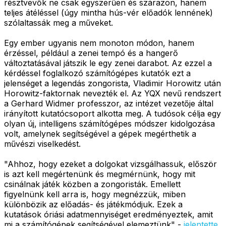
résztvevők ne csak egyszerűen és szárazon, hanem
teljes átéléssel (úgy mintha hús-vér előadók lennének)
szólaltassák meg a műveket.
Egy ember ugyanis nem monoton módon, hanem
érzéssel, például a zenei tempó és a hangerő
változtatásával játszik le egy zenei darabot. Az ezzel a
kérdéssel foglalkozó számítógépes kutatók ezt a
jelenséget a legendás zongorista, Vladimir Horowitz után
Horowitz-faktornak nevezték el. Az YQX nevű rendszert
a Gerhard Widmer professzor, az intézet vezetője által
irányított kutatócsoport alkotta meg. A tudósok célja egy
olyan új, intelligens számítógépes módszer kidolgozása
volt, amelynek segítségével a gépek megérthetik a
művészi viselkedést.
"Ahhoz, hogy ezeket a dolgokat vizsgálhassuk, először
is azt kell megértenünk és megmérnünk, hogy mit
csinálnak játék közben a zongoristák. Emellett
figyelnünk kell arra is, hogy megnézzük, miben
különbözik az előadás- és játékmódjuk. Ezek a
kutatások óriási adatmennyiséget eredményeztek, amit
mi a számítógépek segítségével elemeztünk" -
jelentette