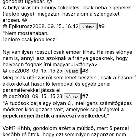
gondolat ugyebar. 😊
A helyesirasom amugy tokeletes, csak neha elgepelek
(laptop ugye), megaztan hasznalom a szlengeket
erosen. 😛
©
Epikurosz
2008. 09. 15.
.
16:42
|
|
#
9
válasz
"Nem mostanaban..
1enlore csak jobb lesz"
Nyilván ilyen rosszul csak ember írhat. Ha más elõnye
nem is, annyi lesz azoknak a fránya gépeknek, hogy
helyesen fognak írni magyarul.<#rinya>
©
dez
2008. 09. 15.
.
15:25
|
|
#
8
válasz
Még csak utánzásról sem lehet beszélni, csak a hasonló
akkordokat hasonló tempóval és egyéb zenei
paraméterekkel játsza el.
©
dez
2008. 09. 15.
.
15:23
|
|
#
7
válasz
"A tudósok célja egy olyan új, intelligens számítógépes
módszer kidolgozása volt, amelynek segítségével
a
gépek megérthetik a mûvészi viselkedést
."
Volt!? Khhh, gondolom azért a múltidõ, mert 5 percel
késõbb rájöttek, hogy ezt semmilyen szponzor nem