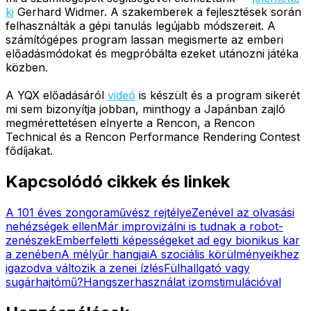
ki
Gerhard Widmer. A szakemberek a fejlesztések során
felhasználták a gépi tanulás legújabb módszereit. A
számítógépes program lassan megismerte az emberi
előadásmódokat és megpróbálta ezeket utánozni játéka
közben.
A YQX előadásáról
videó
is készült és a program sikerét
mi sem bizonyítja jobban, minthogy a Japánban zajló
megmérettetésen elnyerte a Rencon, a Rencon
Technical és a Rencon Performance Rendering Contest
fődíjakat.
Kapcsolódó cikkek és linkek
A 101 éves zongoraművész rejtélye
Zenével az olvasási
nehézségek ellen
Már improvizálni is tudnak a robot-
zenészek
Emberfeletti képességeket ad egy bionikus kar
a zenében
A mélyűr hangjai
A szociális körülményeikhez
igazodva változik a zenei ízlés
Fülhallgató vagy
sugárhajtómű?
Hangszerhasználat izomstimulációval