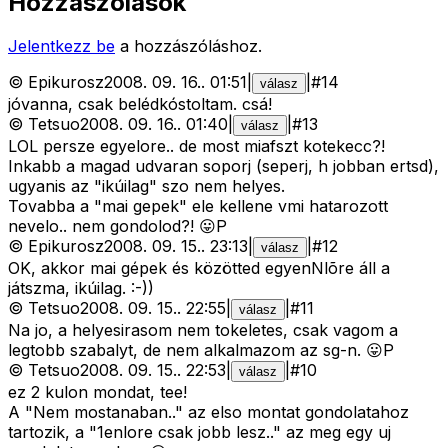
Hozzászólások
Jelentkezz be
a hozzászóláshoz.
©
Epikurosz
2008. 09. 16.
.
01:51
|
|
#
14
válasz
jóvanna, csak belédkóstoltam. csá!
©
Tetsuo
2008. 09. 16.
.
01:40
|
|
#
13
válasz
LOL persze egyelore.. de most miafszt kotekecc?!
Inkabb a magad udvaran soporj (seperj, h jobban ertsd),
ugyanis az "ikúilag" szo nem helyes.
Tovabba a "mai gepek" ele kellene vmi hatarozott
nevelo.. nem gondolod?! 😛P
©
Epikurosz
2008. 09. 15.
.
23:13
|
|
#
12
válasz
OK, akkor mai gépek és közötted egyenNlõre áll a
játszma, ikúilag. :-))
©
Tetsuo
2008. 09. 15.
.
22:55
|
|
#
11
válasz
Na jo, a helyesirasom nem tokeletes, csak vagom a
legtobb szabalyt, de nem alkalmazom az sg-n. 😛P
©
Tetsuo
2008. 09. 15.
.
22:53
|
|
#
10
válasz
ez 2 kulon mondat, tee!
A "Nem mostanaban.." az elso montat gondolatahoz
tartozik, a "1enlore csak jobb lesz.." az meg egy uj