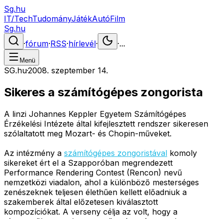
Sg.hu
IT/Tech
Tudomány
Játék
Autó
Film
Sg.hu
·
fórum
·
RSS
·
hírlevél
·
·
...
Menü
SG.hu
·
2008. szeptember 14.
Sikeres a számítógépes zongorista
A linzi Johannes Keppler Egyetem Számítógépes
Érzékelési Intézete által kifejlesztett rendszer sikeresen
szólaltatott meg Mozart- és Chopin-műveket.
Az intézmény a
számítógépes zongoristával
komoly
sikereket ért el a Szapporóban megrendezett
Performance Rendering Contest (Rencon) nevű
nemzetközi viadalon, ahol a különböző mesterséges
zenészeknek teljesen élethűen kellett előadniuk a
szakemberek által előzetesen kiválasztott
kompozíciókat. A verseny célja az volt, hogy a