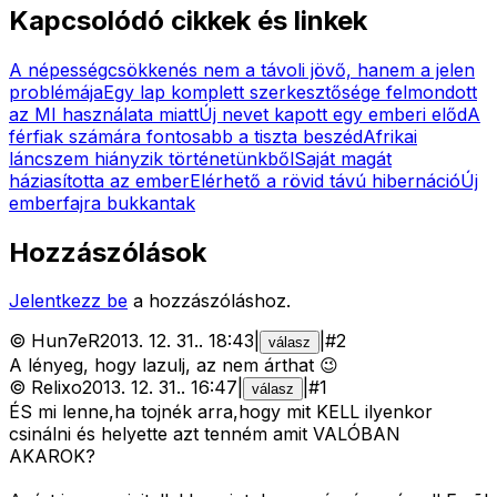
Kapcsolódó cikkek és linkek
A népességcsökkenés nem a távoli jövő, hanem a jelen
problémája
Egy lap komplett szerkesztősége felmondott
az MI használata miatt
Új nevet kapott egy emberi előd
A
férfiak számára fontosabb a tiszta beszéd
Afrikai
láncszem hiányzik történetünkből
Saját magát
háziasította az ember
Elérhető a rövid távú hibernáció
Új
emberfajra bukkantak
Hozzászólások
Jelentkezz be
a hozzászóláshoz.
©
Hun7eR
2013. 12. 31.
.
18:43
|
|
#
2
válasz
A lényeg, hogy lazulj, az nem árthat 😉
©
Relixo
2013. 12. 31.
.
16:47
|
|
#
1
válasz
ÉS mi lenne,ha tojnék arra,hogy mit KELL ilyenkor
csinálni és helyette azt tenném amit VALÓBAN
AKAROK?