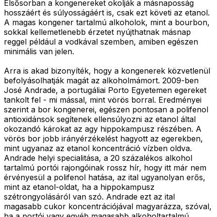
Elsősorban a kongenereket okolják a másnaposság
hosszáért és súlyosságáért is, csak ezt követi az etanol.
A magas kongener tartalmú alkoholok, mint a bourbon,
sokkal kellemetlenebb érzetet nyújthatnak másnap
reggel például a vodkával szemben, amiben egészen
minimális van jelen.
Arra is akad bizonyíték, hogy a kongenerek közvetlenül
befolyásolhatják magát az alkoholmámort. 2009-ben
José Andrade, a portugáliai Porto Egyetemen egereket
tankolt fel - mi mással, mint vörös borral. Eredményei
szerint a bor kongenerei, egészen pontosan a polifenol
antioxidánsok segítenek ellensúlyozni az etanol által
okozandó károkat az agy hippokampusz részében. A
vörös bor jobb irányérzékelést hagyott az egerekben,
mint ugyanaz az etanol koncentráció vízben oldva.
Andrade helyi specialitása, a 20 százalékos alkohol
tartalmú portói rajongóinak rossz hír, hogy itt már nem
érvényesül a polifenol hatása, az ital ugyanolyan erős,
mint az etanol-oldat, ha a hippokampusz
szétrongyolásáról van szó. Andrade ezt az ital
magasabb cukor koncentrációjával magyarázza, szóval,
ha a portói vagy egyéb magasabb alkoholtartalmú