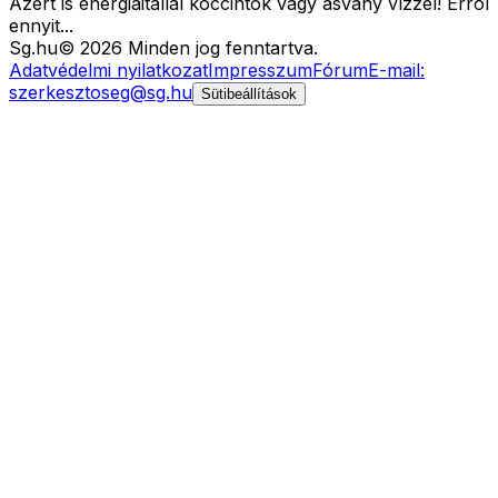
Azért is energiaitallal koccintok vagy ásvány vízzel! Errõl
ennyit...
Sg
.hu
©
2026
Minden jog fenntartva.
Adatvédelmi nyilatkozat
Impresszum
Fórum
E-mail:
szerkesztoseg@sg.hu
Sütibeállítások