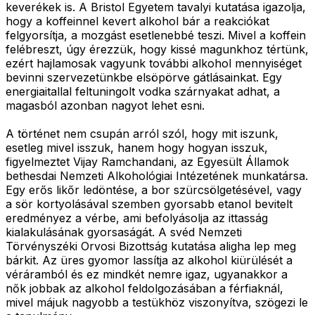
keverékek is. A Bristol Egyetem tavalyi kutatása igazolja,
hogy a koffeinnel kevert alkohol bár a reakciókat
felgyorsítja, a mozgást esetlenebbé teszi. Mivel a koffein
felébreszt, úgy érezzük, hogy kissé magunkhoz tértünk,
ezért hajlamosak vagyunk további alkohol mennyiséget
bevinni szervezetünkbe elsöpörve gátlásainkat. Egy
energiaitallal feltuningolt vodka szárnyakat adhat, a
magasból azonban nagyot lehet esni.
A történet nem csupán arról szól, hogy mit iszunk,
esetleg mivel isszuk, hanem hogy hogyan isszuk,
figyelmeztet Vijay Ramchandani, az Egyesült Államok
bethesdai Nemzeti Alkohológiai Intézetének munkatársa.
Egy erős likőr ledöntése, a bor szürcsölgetésével, vagy
a sör kortyolásával szemben gyorsabb etanol bevitelt
eredményez a vérbe, ami befolyásolja az ittasság
kialakulásának gyorsaságát. A svéd Nemzeti
Törvényszéki Orvosi Bizottság kutatása aligha lep meg
bárkit. Az üres gyomor lassítja az alkohol kiürülését a
véráramból és ez mindkét nemre igaz, ugyanakkor a
nők jobbak az alkohol feldolgozásában a férfiaknál,
mivel májuk nagyobb a testükhöz viszonyítva, szögezi le