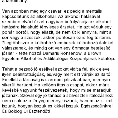
a tanulmány.
Van azonban még egy csavar, ez pedig a mentális
kapcsolatunk az alkohollal. Az alkohol hatásával
szemben elvárt érzet nagyban befolyásolja az alkohol
hatására kialakuló tényleges érzetet. Ha azt várjuk egy
pohár bortól, hogy ellazít, de nem üt ki annyira, mint a
sör vagy a szeszek, akkor pontosan ez is fog történni.
"Legtöbbször a különböző emberek különböző italokat
választanak, és mindig ott van egy önmagát beteljesítő
jóslat" - tette hozzá Damaris Rohsenow, a Brown
Egyetem Alkohol és Addiktológiai Központjának kutatója.
Tehát a pezsgő jó eséllyel azokat vidítja fel, akik eleve
ilyen beállítottságúak, és/vagy mert ezt várják az italtól.
Emellett a társaság is szerepet játszik abban, mennyire
sikerül berúgni. Ha kellően ittas a csapat, akkor máris
kevésbé vagyunk feszélyezettek, hogy mi se maradjuk
józanak. Szóval egy jó tanács a szilveszteri italozáshoz:
nem csak az a lényeg mennyit iszunk, hanem az is, mit
iszunk, hogyan isszuk és kikkel isszuk. Egészségünkre!
És Boldog Új Esztendőt!