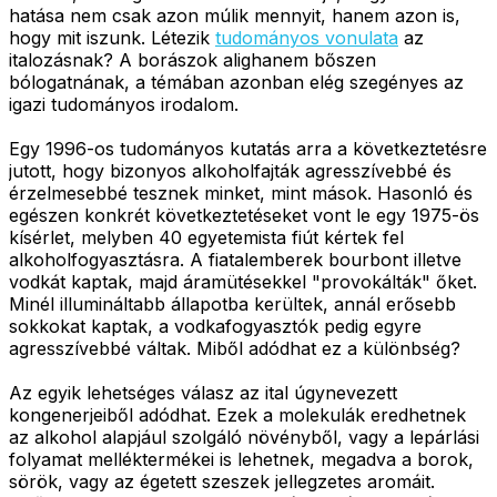
hatása nem csak azon múlik mennyit, hanem azon is,
hogy mit iszunk. Létezik
tudományos vonulata
az
italozásnak? A borászok alighanem bőszen
bólogatnának, a témában azonban elég szegényes az
igazi tudományos irodalom.
Egy 1996-os tudományos kutatás arra a következtetésre
jutott, hogy bizonyos alkoholfajták agresszívebbé és
érzelmesebbé tesznek minket, mint mások. Hasonló és
egészen konkrét következtetéseket vont le egy 1975-ös
kísérlet, melyben 40 egyetemista fiút kértek fel
alkoholfogyasztásra. A fiatalemberek bourbont illetve
vodkát kaptak, majd áramütésekkel "provokálták" őket.
Minél illumináltabb állapotba kerültek, annál erősebb
sokkokat kaptak, a vodkafogyasztók pedig egyre
agresszívebbé váltak. Miből adódhat ez a különbség?
Az egyik lehetséges válasz az ital úgynevezett
kongenerjeiből adódhat. Ezek a molekulák eredhetnek
az alkohol alapjául szolgáló növényből, vagy a lepárlási
folyamat melléktermékei is lehetnek, megadva a borok,
sörök, vagy az égetett szeszek jellegzetes aromáit.