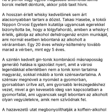
borok mellett döntünk, akkor jobb taxit hívni.
A hosszan érlelt whisky kedvelőinek sem árt
alacsonyabban tartani a dózist. Takasi Hasebe, a tokiói
Nippon Orvosi Egyetem kutatója ugyancsak egerekkel
bizonyította be, hogy a tölgyfahordó, amiben a whisky-t
érlelik, gátolja az alkohol dehidrogenáz enzim munkáját,
ami normál esetben lebontaná az alkoholt a
véráramban. Egy 20 éves whisky-költemény tovább
marad a vérben, mint egy 5 éves.
A szintén kedvelt gin-tonik kombináció másnaposság
generáló hatása is igazolást nyert, amit a városi
legendákkal ellentétben nem a tonik kinin tartalma
magyaráz, sokkal inkább a tonik szénsavtartalma. A
szénsav megnöveli a nyomást a gyomorban,
gyorsabban ürítve azt, ami gyorsabb lerészegedéshez
vezet, mivel a gin kevesebb ideig van kapcsolatban a
gyomorfallal, ami ugyancsak segít lebontani az alkoholt
olyan vegyületekre, amik nem szívódnak fel.
A hazavezető utat megbonyolíthatják a koffein-alkohol