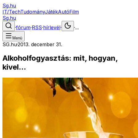
Sg.hu
IT/Tech
Tudomány
Játék
Autó
Film
Sg.hu
·
fórum
·
RSS
·
hírlevél
·
·
...
Menü
SG.hu
·
2013. december 31.
Alkoholfogyasztás: mit, hogyan,
kivel...