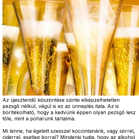
Az újesztendő köszöntése szinte elképzelhetetlen
pezsgő nélkül, végül is ez az ünneplés itala. Az is
borítékolható, hogy a kedvünk éppen olyan pezsgő lesz
tőle, mint a poharunk tartalma.
Mi lenne, ha égetett szesszel koccintanánk, vagy sörrel,
ciderrel, esetleg borral? Mindenki tudja, hogy az alkohol