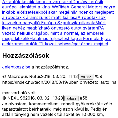
Az autók kezdik kinőni a városokat
Dániával erősíti
európai jelenlétét a kínai WeRide
A General Motors egyre
inkább előfizetésekből akar megélni
Mindenkit meglepett
a robotaxik áramszünet miatti leállása
A robotaxisok
lesznek a hanyatló Európa Szputnyik-pillanata
Miért
ilyen nehéz megbízható önvezető autót gyártani?
A
vezető nélküli drágább, mint a normál, az emberek
mégis kifizetik
Hatalmas fejlesztést kap a Formula E, az
elektromos autók F1-közeli sebességet érnek majd el
Hozzászólások
Jelentkezz be
a hozzászóláshoz.
©
Macropus Rufus
2018. 03. 20.
.
11:13
|
|
#
59
válasz
https://index.hu/tech/2018/03/19/uber_onvezeto_auto_hal
már varható volt.
©
NEXUS6
2018. 03. 02.
.
13:23
|
|
#
58
válasz
Ja olvastam, kommenteltem, rahedli gyökerekről szóló
tapasztalatot beírhatnék, még azon kívül is. Pedig én
aztán tényleg nem vezetek túl sokat év 10 000 km,