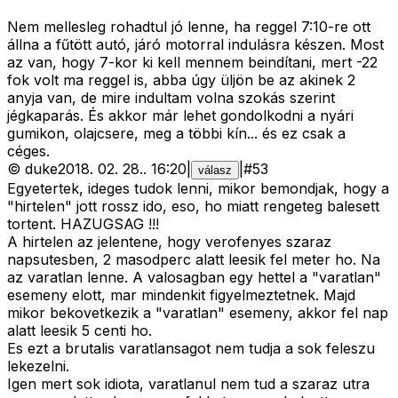
Nem mellesleg rohadtul jó lenne, ha reggel 7:10-re ott
állna a fűtött autó, járó motorral indulásra készen. Most
az van, hogy 7-kor ki kell mennem beindítani, mert -22
fok volt ma reggel is, abba úgy üljön be az akinek 2
anyja van, de mire indultam volna szokás szerint
jégkaparás. És akkor már lehet gondolkodni a nyári
gumikon, olajcsere, meg a többi kín... és ez csak a
céges.
©
duke
2018. 02. 28.
.
16:20
|
|
#
53
válasz
Egyetertek, ideges tudok lenni, mikor bemondjak, hogy a
"hirtelen" jott rossz ido, eso, ho miatt rengeteg balesett
tortent. HAZUGSAG !!!
A hirtelen az jelentene, hogy verofenyes szaraz
napsutesben, 2 masodperc alatt leesik fel meter ho. Na
az varatlan lenne. A valosagban egy hettel a "varatlan"
esemeny elott, mar mindenkit figyelmeztetnek. Majd
mikor bekovetkezik a "varatlan" esemeny, akkor fel nap
alatt leesik 5 centi ho.
Es ezt a brutalis varatlansagot nem tudja a sok feleszu
lekezelni.
Igen mert sok idiota, varatlanul nem tud a szaraz utra