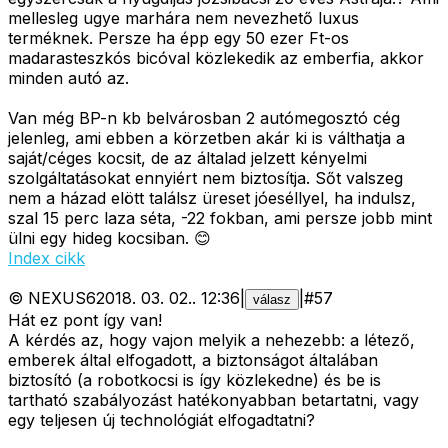
mellesleg ugye marhára nem nevezhető luxus
terméknek. Persze ha épp egy 50 ezer Ft-os
madarasteszkós bicóval közlekedik az emberfia, akkor
minden autó az.
Van még BP-n kb belvárosban 2 autómegosztó cég
jelenleg, ami ebben a körzetben akár ki is válthatja a
saját/céges kocsit, de az általad jelzett kényelmi
szolgáltatásokat ennyiért nem biztosítja. Sőt valszeg
nem a házad elött találsz üreset jóeséllyel, ha indulsz,
szal 15 perc laza séta, -22 fokban, ami persze jobb mint
ülni egy hideg kocsiban. 😊
Index cikk
©
NEXUS6
2018. 03. 02.
.
12:36
|
|
#
57
válasz
Hát ez pont így van!
A kérdés az, hogy vajon melyik a nehezebb: a létező,
emberek által elfogadott, a biztonságot általában
biztosító (a robotkocsi is így közlekedne) és be is
tartható szabályozást hatékonyabban betartatni, vagy
egy teljesen új technológiát elfogadtatni?