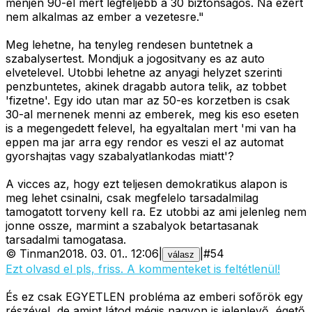
menjen 90-el mert legfeljebb a 30 biztonsagos. Na ezert
nem alkalmas az ember a vezetesre."
Meg lehetne, ha tenyleg rendesen buntetnek a
szabalysertest. Mondjuk a jogositvany es az auto
elvetelevel. Utobbi lehetne az anyagi helyzet szerinti
penzbuntetes, akinek dragabb autora telik, az tobbet
'fizetne'. Egy ido utan mar az 50-es korzetben is csak
30-al mernenek menni az emberek, meg kis eso eseten
is a megengedett felevel, ha egyaltalan mert 'mi van ha
eppen ma jar arra egy rendor es veszi el az automat
gyorshajtas vagy szabalyatlankodas miatt'?
A vicces az, hogy ezt teljesen demokratikus alapon is
meg lehet csinalni, csak megfelelo tarsadalmilag
tamogatott torveny kell ra. Ez utobbi az ami jelenleg nem
jonne ossze, marmint a szabalyok betartasanak
tarsadalmi tamogatasa.
©
Tinman
2018. 03. 01.
.
12:06
|
|
#
54
válasz
Ezt olvasd el pls, friss. A kommenteket is feltétlenül!
És ez csak EGYETLEN probléma az emberi sofőrök egy
részével, de amint látod mégis nagyon is jelenlevő, égető