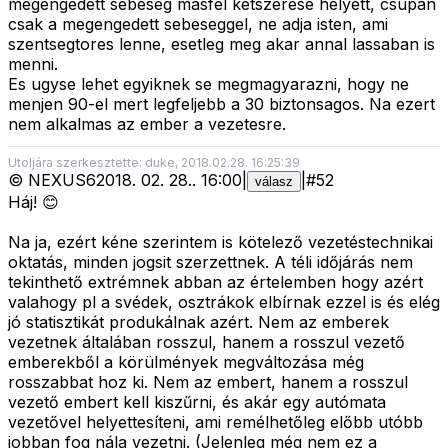
megengedett sebeseg masfel ketszerese helyett, csupan
csak a megengedett sebeseggel, ne adja isten, ami
szentsegtores lenne, esetleg meg akar annal lassaban is
menni.
Es ugyse lehet egyiknek se megmagyarazni, hogy ne
menjen 90-el mert legfeljebb a 30 biztonsagos. Na ezert
nem alkalmas az ember a vezetesre.
Utoljára szerkesztette: duke, 2018.02.28. 16:25:39
©
NEXUS6
2018. 02. 28.
.
16:00
|
|
#
52
válasz
Háj! 😊
Na ja, ezért kéne szerintem is kötelező vezetéstechnikai
oktatás, minden jogsit szerzettnek. A téli időjárás nem
tekinthető extrémnek abban az értelemben hogy azért
valahogy pl a svédek, osztrákok elbírnak ezzel is és elég
jó statisztikát produkálnak azért. Nem az emberek
vezetnek általában rosszul, hanem a rosszul vezető
emberekből a körülmények megváltozása még
rosszabbat hoz ki. Nem az embert, hanem a rosszul
vezető embert kell kiszűrni, és akár egy autómata
vezetővel helyettesíteni, ami remélhetőleg előbb utóbb
jobban fog nála vezetni. (Jelenleg még nem ez a