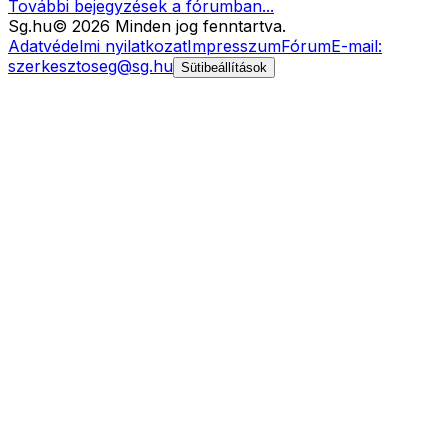
További bejegyzések a fórumban...
Sg
.hu
©
2026
Minden jog fenntartva.
Adatvédelmi nyilatkozat
Impresszum
Fórum
E-mail:
szerkesztoseg@sg.hu
Sütibeállítások