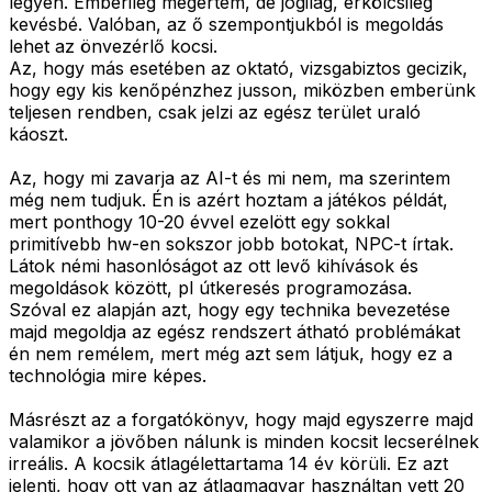
legyen. Emberileg megértem, de jogilag, erkölcsileg
kevésbé. Valóban, az ő szempontjukból is megoldás
lehet az önvezérlő kocsi.
Az, hogy más esetében az oktató, vizsgabiztos gecizik,
hogy egy kis kenőpénzhez jusson, miközben emberünk
teljesen rendben, csak jelzi az egész terület uraló
káoszt.
Az, hogy mi zavarja az AI-t és mi nem, ma szerintem
még nem tudjuk. Én is azért hoztam a játékos példát,
mert ponthogy 10-20 évvel ezelött egy sokkal
primitívebb hw-en sokszor jobb botokat, NPC-t írtak.
Látok némi hasonlóságot az ott levő kihívások és
megoldások között, pl útkeresés programozása.
Szóval ez alapján azt, hogy egy technika bevezetése
majd megoldja az egész rendszert átható problémákat
én nem remélem, mert még azt sem látjuk, hogy ez a
technológia mire képes.
Másrészt az a forgatókönyv, hogy majd egyszerre majd
valamikor a jövőben nálunk is minden kocsit lecserélnek
irreális. A kocsik átlagélettartama 14 év körüli. Ez azt
jelenti, hogy ott van az átlagmagyar használtan vett 20