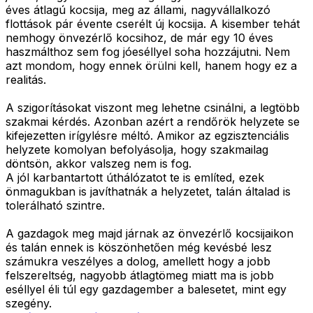
éves átlagú kocsija, meg az állami, nagyvállalkozó
flottások pár évente cserélt új kocsija. A kisember tehát
nemhogy önvezérlő kocsihoz, de már egy 10 éves
haszmálthoz sem fog jóeséllyel soha hozzájutni. Nem
azt mondom, hogy ennek örülni kell, hanem hogy ez a
realitás.
A szigorításokat viszont meg lehetne csinálni, a legtöbb
szakmai kérdés. Azonban azért a rendőrök helyzete se
kifejezetten irígylésre méltó. Amikor az egzisztenciális
helyzete komolyan befolyásolja, hogy szakmailag
döntsön, akkor valszeg nem is fog.
A jól karbantartott úthálózatot te is említed, ezek
önmagukban is javíthatnák a helyzetet, talán általad is
tolerálható szintre.
A gazdagok meg majd járnak az önvezérlő kocsijaikon
és talán ennek is köszönhetően még kevésbé lesz
számukra veszélyes a dolog, amellett hogy a jobb
felszereltség, nagyobb átlagtömeg miatt ma is jobb
eséllyel éli túl egy gazdagember a balesetet, mint egy
szegény.