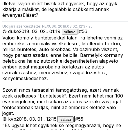
Illetve, vajon miért hiszik azt egyesek, hogy az egyik
kizárja a másikat, de legalább is csökkenti annak
érvényesülését?
Utoljára szerkesztette: NEXUS6, 2018.03.02. 12:37:25
©
duke
2018. 03. 02.
.
01:19
|
|
#
56
válasz
Valodi komoly buntetesekkel talan, ra lehetne venni az
embereket a normalis viselkedesre, letoltendo borton,
millios buntetes, auto elkobzas. Valoszinubb viszont,
hogy parasztlazadas lenne belolle. Barmelyik kormany
belebukna ha az autosok elidegenithetetlen alapveto
emberi jogat megprobalna korlatozni az autos
szorakozashoz, menozeshez, szaguldozashoz,
kenyelmeskedeshez.
Szoval nincs tarsadalmi tamogatottsag, ezert vannak
ezek a jelkepes "buntetesek". Ezert nem lehet mar 100
eve megoldani, mert sokan az autos szorakozas jogat
fontosabbnak tartjak, mint az emberek elethez valo
jogat.
©
kvp
2018. 03. 01.
.
12:15
|
|
#
55
válasz
"Es ugyse lehet egyiknek se megmagyarazni, hogy ne