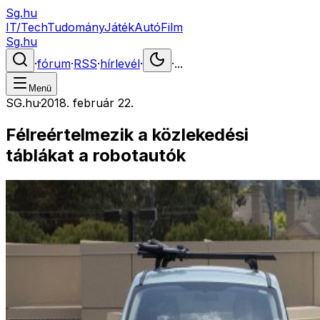
Sg.hu
IT/Tech
Tudomány
Játék
Autó
Film
Sg.hu
·
fórum
·
RSS
·
hírlevél
·
·
...
Menü
SG.hu
·
2018. február 22.
Félreértelmezik a közlekedési
táblákat a robotautók