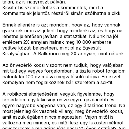
talán, az is nagyrészt pályán.
Kicsit el is szomorítottak a kommentek, mert a
kommentelék jelentős részéről simán szólhatna a cikk.
Ennek ellenére is azt mondom, hogy az, hogy vannak
gyökerek nem azt jelenti hogy mindenki az, és hogy ne
lehetne jelentősen javítani a statisztikát. Nálunk ha jól
emléxem 2X annyian halnak meg 10 000 emberre
vetítve közúti balesetben, mint pl az Egyesült
Királyságban. A Balkánon meg 2X annyian, mint nálunk.
Az önvezérlő kocsi viszont nem tudjuk, hogy valójában
mit tud egy vegyes forgalomban, a tiszta robot forgalom
nálunk kb 100 év múlva megvalósuló utópia. Én ezzel
komolyan nem foglalkoznék bár szeretem a sci-fit.
A robikocsi elterjedésénél vegyük figyelembe, hogy
társadalom egyik kicsiny része egyre gazdagabb és
egyre nagyobb vagyona van, ez egy általános trend. Na
most jelenleg ők vesznek villany, meg önvezérlő kocsit,
amit eszük ágában nincs megosztani. Vajon mitől is
változna meg minden, és mitől lesz egy luxustermékből
egyszercsak a nyugdíjas józsibácsi 20 éves Astrája!? Ami