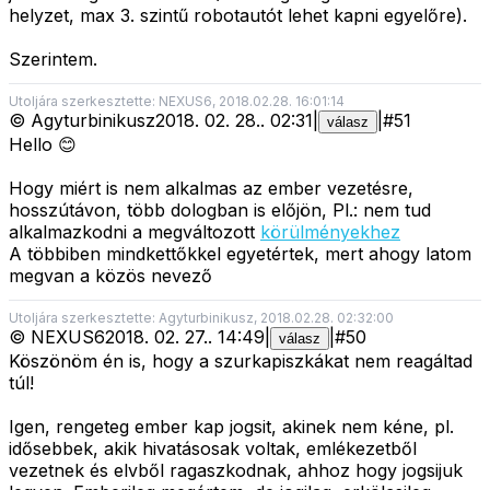
helyzet, max 3. szintű robotautót lehet kapni egyelőre).
Szerintem.
Utoljára szerkesztette: NEXUS6, 2018.02.28. 16:01:14
©
Agyturbinikusz
2018. 02. 28.
.
02:31
|
|
#
51
válasz
Hello 😊
Hogy miért is nem alkalmas az ember vezetésre,
hosszútávon, több dologban is előjön, Pl.: nem tud
alkalmazkodni a megváltozott
körülményekhez
A többiben mindkettőkkel egyetértek, mert ahogy latom
megvan a közös nevező
Utoljára szerkesztette: Agyturbinikusz, 2018.02.28. 02:32:00
©
NEXUS6
2018. 02. 27.
.
14:49
|
|
#
50
válasz
Köszönöm én is, hogy a szurkapiszkákat nem reagáltad
túl!
Igen, rengeteg ember kap jogsit, akinek nem kéne, pl.
idősebbek, akik hivatásosak voltak, emlékezetből
vezetnek és elvből ragaszkodnak, ahhoz hogy jogsijuk