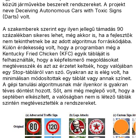
közúti járművekbe beszerelt rendszereket. A projekt
neve Deceiving Autonomous Cars with Toxic Signs
(Darts) volt.
A szakemberek szerint egy ilyen jellegű támadás 90
százalékban sikeres lehet, még akkor is, ha a fejlesztők
nem tekinthetnek be az adott algoritmus forráskódjába.
Külön érdekesség volt, hogy a programban még a
Kentucky Fried Chicken (KFC) egyik tábláját is
felhasználták, hogy a képfelismerő megoldásokat
megtévesszék és azt az érzetet keltsék, hogy valójában
egy Stop-tábláról van szó. Gyakran az is elég volt, ha
minimálisan módosítottak egy táblát vagy annak színeit.
A gépi tanulási algoritmusnak már ilyenkor is gyakran
téves döntést hozott. Sőt, ami még meglepő volt, hogy a
septében elkészített, a valóságban nem is létező táblák
szintén megtévesztették a rendszereket.