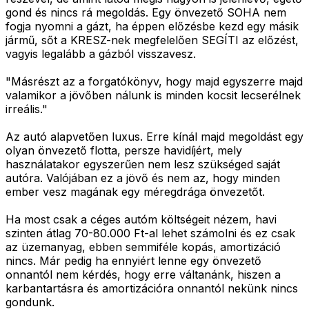
gond és nincs rá megoldás. Egy önvezető SOHA nem
fogja nyomni a gázt, ha éppen előzésbe kezd egy másik
jármű, sőt a KRESZ-nek megfelelően SEGÍTI az előzést,
vagyis legalább a gázból visszavesz.
"Másrészt az a forgatókönyv, hogy majd egyszerre majd
valamikor a jövőben nálunk is minden kocsit lecserélnek
irreális."
Az autó alapvetően luxus. Erre kínál majd megoldást egy
olyan önvezető flotta, persze havidíjért, mely
használatakor egyszerűen nem lesz szükséged saját
autóra. Valójában ez a jövő és nem az, hogy minden
ember vesz magának egy méregdrága önvezetőt.
Ha most csak a céges autóm költségeit nézem, havi
szinten átlag 70-80.000 Ft-al lehet számolni és ez csak
az üzemanyag, ebben semmiféle kopás, amortizáció
nincs. Már pedig ha ennyiért lenne egy önvezető
onnantól nem kérdés, hogy erre váltanánk, hiszen a
karbantartásra és amortizációra onnantól nekünk nincs
gondunk.