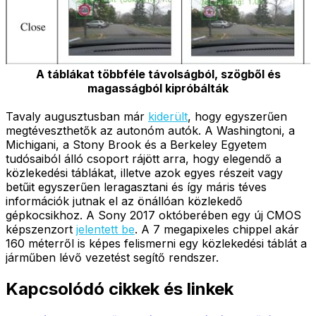
A táblákat többféle távolságból, szögből és
magasságból kipróbálták
Tavaly augusztusban már
kiderült
, hogy egyszerűen
megtéveszthetők az autonóm autók. A Washingtoni, a
Michigani, a Stony Brook és a Berkeley Egyetem
tudósaiból álló csoport rájött arra, hogy elegendő a
közlekedési táblákat, illetve azok egyes részeit vagy
betűit egyszerűen leragasztani és így máris téves
információk jutnak el az önállóan közlekedő
gépkocsikhoz. A Sony 2017 októberében egy új CMOS
képszenzort
jelentett be
. A 7 megapixeles chippel akár
160 méterről is képes felismerni egy közlekedési táblát a
járműben lévő vezetést segítő rendszer.
Kapcsolódó cikkek és linkek