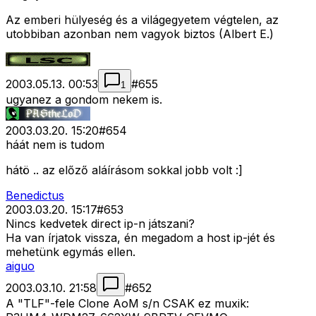
Az emberi hülyeség és a világegyetem végtelen, az
utobbiban azonban nem vagyok biztos (Albert E.)
2003.05.13. 00:53
#
655
1
ugyanez a gondom nekem is.
2003.03.20. 15:20
#
654
háát nem is tudom
hátö .. az előző aláírásom sokkal jobb volt :]
Benedictus
2003.03.20. 15:17
#
653
Nincs kedvetek direct ip-n játszani?
Ha van írjatok vissza, én megadom a host ip-jét és
mehetünk egymás ellen.
aiguo
2003.03.10. 21:58
#
652
A "TLF"-fele Clone AoM s/n CSAK ez muxik: