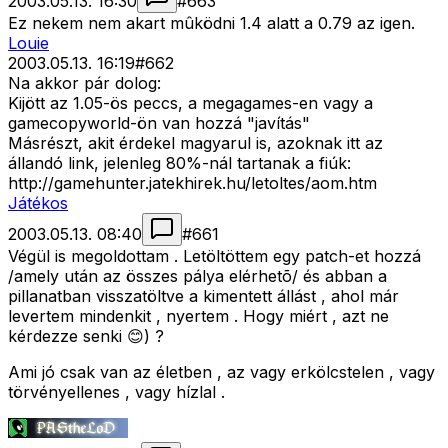
2003.05.13. 16:30
#
663
Ez nekem nem akart mûködni 1.4 alatt a 0.79 az igen.
Louie
2003.05.13. 16:19
#
662
Na akkor pár dolog:
Kijött az 1.05-ös peccs, a megagames-en vagy a
gamecopyworld-ön van hozzá "javítás"
Másrészt, akit érdekel magyarul is, azoknak itt az
állandó link, jelenleg 80%-nál tartanak a fiúk:
http://gamehunter.jatekhirek.hu/letoltes/aom.htm
Játékos
2003.05.13. 08:40
#
661
Végül is megoldottam . Letöltöttem egy patch-et hozzá
/amely után az összes pálya elérhetõ/ és abban a
pillanatban visszatöltve a kimentett állást , ahol már
levertem mindenkit , nyertem . Hogy miért , azt ne
kérdezze senki 😊) ?
Ami jó csak van az életben , az vagy erkölcstelen , vagy
törvényellenes , vagy hízlal .