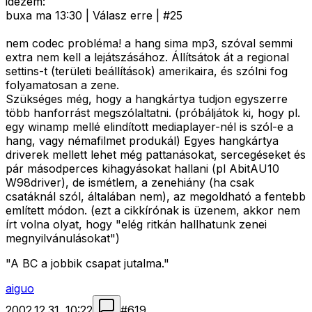
idezem:
buxa ma 13:30 | Válasz erre | #25
nem codec probléma! a hang sima mp3, szóval semmi
extra nem kell a lejátszásához. Állítsátok át a regional
settins-t (területi beállítások) amerikaira, és szólni fog
folyamatosan a zene.
Szükséges még, hogy a hangkártya tudjon egyszerre
több hanforrást megszólaltatni. (próbáljátok ki, hogy pl.
egy winamp mellé elindított mediaplayer-nél is szól-e a
hang, vagy némafilmet produkál) Egyes hangkártya
driverek mellett lehet még pattanásokat, sercegéseket és
pár másodperces kihagyásokat hallani (pl AbitAU10
W98driver), de ismétlem, a zenehiány (ha csak
csatáknál szól, általában nem), az megoldható a fentebb
említett módon. (ezt a cikkírónak is üzenem, akkor nem
írt volna olyat, hogy "elég ritkán hallhatunk zenei
megnyilvánulásokat")
"A BC a jobbik csapat jutalma."
aiguo
2002.12.31. 10:22
#
619