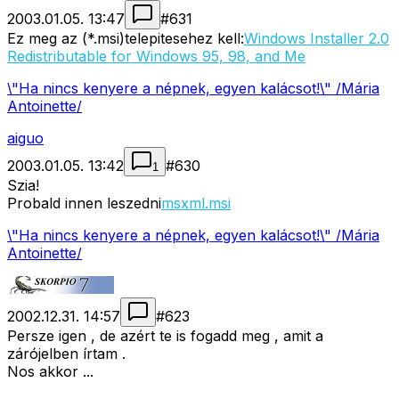
2003.01.05. 13:47
#
631
Ez meg az (*.msi)telepitesehez kell:
Windows Installer 2.0
Redistributable for Windows 95, 98, and Me
\"Ha nincs kenyere a népnek, egyen kalácsot!\" /Mária
Antoinette/
aiguo
2003.01.05. 13:42
#
630
1
Szia!
Probald innen leszedni
msxml.msi
\"Ha nincs kenyere a népnek, egyen kalácsot!\" /Mária
Antoinette/
2002.12.31. 14:57
#
623
Persze igen , de azért te is fogadd meg , amit a
zárójelben írtam .
Nos akkor ...