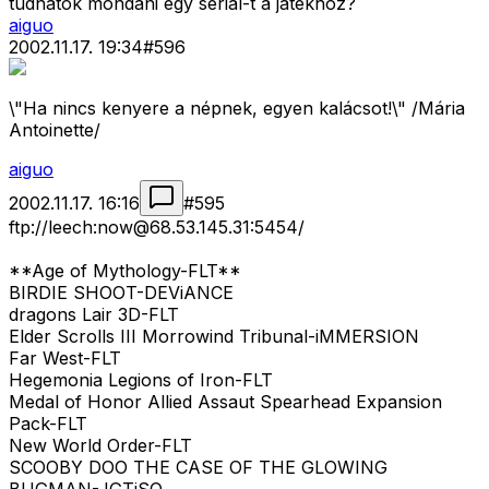
tudnatok mondani egy serial-t a jatekhoz?
aiguo
2002.11.17. 19:34
#
596
\"Ha nincs kenyere a népnek, egyen kalácsot!\" /Mária
Antoinette/
aiguo
2002.11.17. 16:16
#
595
ftp://leech:
now@68.53.145.31
:5454/
**Age of Mythology-FLT**
BIRDIE SHOOT-DEViANCE
dragons Lair 3D-FLT
Elder Scrolls III Morrowind Tribunal-iMMERSION
Far West-FLT
Hegemonia Legions of Iron-FLT
Medal of Honor Allied Assaut Spearhead Expansion
Pack-FLT
New World Order-FLT
SCOOBY DOO THE CASE OF THE GLOWING