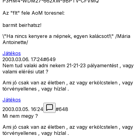
P3HM4-WDM27-662XW-9BPTV-CFVMQ
Az "flt" fele AoM toresnel:
barmit beirhatsz!
\"Ha nincs kenyere a népnek, egyen kalácsot!\" /Mária
Antoinette/
Játékos
2003.03.06. 17:24
#
649
Nem tud valaki adni nekem 21-21-23 pályamentést , vagy
valami elérési utat ?
Ami jó csak van az életben , az vagy erkölcstelen , vagy
törvényellenes , vagy hízlal .
Játékos
2003.03.05. 16:24
#
648
Mi nem megy ?
Ami jó csak van az életben , az vagy erkölcstelen , vagy
törvényellenes , vagy hízlal .