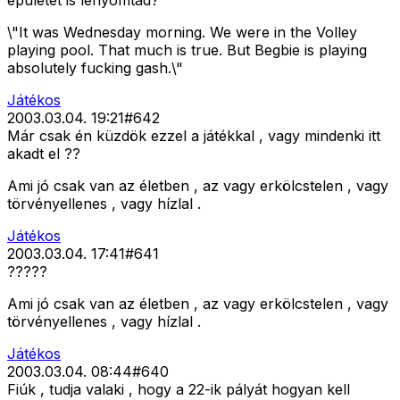
epuletet is lenyomtad?
\"It was Wednesday morning. We were in the Volley
playing pool. That much is true. But Begbie is playing
absolutely fucking gash.\"
Játékos
2003.03.04. 19:21
#
642
Már csak én küzdök ezzel a játékkal , vagy mindenki itt
akadt el ??
Ami jó csak van az életben , az vagy erkölcstelen , vagy
törvényellenes , vagy hízlal .
Játékos
2003.03.04. 17:41
#
641
?????
Ami jó csak van az életben , az vagy erkölcstelen , vagy
törvényellenes , vagy hízlal .
Játékos
2003.03.04. 08:44
#
640
Fiúk , tudja valaki , hogy a 22-ik pályát hogyan kell