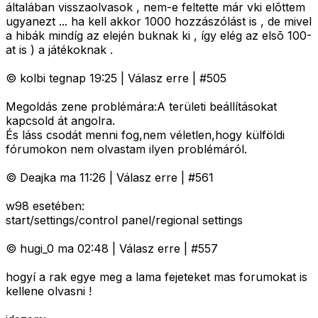
általában visszaolvasok , nem-e feltette már vki elõttem
ugyanezt ... ha kell akkor 1000 hozzászólást is , de mivel
a hibák mindíg az elején buknak ki , így elég az elsõ 100-
at is ) a játékoknak .
© kolbi tegnap 19:25 | Válasz erre | #505
Megoldás zene problémára:A területi beállításokat
kapcsold át angolra.
És láss csodát menni fog,nem véletlen,hogy külföldi
fórumokon nem olvastam ilyen problémáról.
© Deajka ma 11:26 | Válasz erre | #561
w98 esetében:
start/settings/control panel/regional settings
© hugi_0 ma 02:48 | Válasz erre | #557
hogyí a rak egye meg a lama fejeteket mas forumokat is
kellene olvasni !