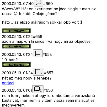
2003.05.13. 07:40
#
660
WwowW!! Hát én szerintem ne jácc single-t mert az
uncsi! 😊 Inkább Onlájn gémeT!
hátö .. az előző aláírásom sokkal jobb volt :]
2003.05.13. 01:24
#
659
azon a map-on ki sincs írva hogy mi az objective.
2003.05.13. 01:24
#
658
1.0-ban?
2003.05.13. 01:24
#
657
2
hát az meg hogy a fenébe?
antijedi
2003.05.13. 01:01
#
656
1
nem tom , nekem ahogy leromboltam a varázslónõ
kastályát, már nem is vittem vissza semi malacot és
megnyertem...