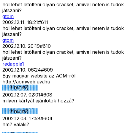
hol lehet letölteni olyan cracket, amivel neten is tudok
játszani?
gtom
2002.12.11. 18:21
#
611
hol lehet letölteni olyan cracket, amivel neten is tudok
játszani?
gtom
2002.12.10. 20:19
#
610
hol lehet letölteni olyan cracket, amivel neten is tudok
játszani?
redapple1
2002.12.10. 06:24
#
609
Egy magyar website az AOM-ról
http://aomweb.uw.hu
2002.12.07. 02:01
#
608
milyen kártyát ajánlotok hozzá?
2002.12.03. 17:58
#
604
hm? valaki?