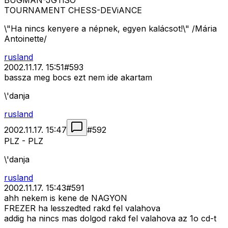
BUGMAN-JGTiSO
TOURNAMENT CHESS-DEViANCE
\"Ha nincs kenyere a népnek, egyen kalácsot!\" /Mária
Antoinette/
rusland
2002.11.17. 15:51
#
593
bassza meg bocs ezt nem ide akartam
\'danja
rusland
2002.11.17. 15:47
#
592
PLZ - PLZ
\'danja
rusland
2002.11.17. 15:43
#
591
ahh nekem is kene de NAGYON
FREZER ha lesszedted rakd fel valahova
addig ha nincs mas dolgod rakd fel valahova az 1o cd-t