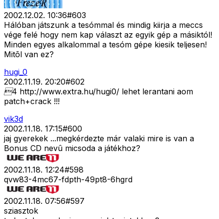
2002.12.02. 10:36
#
603
Hálóban játszunk a tesómmal és mindig kiirja a meccs
vége felé hogy nem kap választ az egyik gép a másiktól!
Minden egyes alkalommal a tesóm gépe kiesik teljesen!
Mitõl van ez?
hugi_0
2002.11.19. 20:20
#
602
4 http://www.extra.hu/hugi0/ lehet lerantani aom
patch+crack !!!
vik3d
2002.11.18. 17:15
#
600
jaj gyerekek ...megkérdezte már valaki mire is van a
Bonus CD nevû micsoda a játékhoz?
2002.11.18. 12:24
#
598
qvw83-4mc67-fdpth-49pt8-6hgrd
2002.11.18. 07:56
#
597
sziasztok