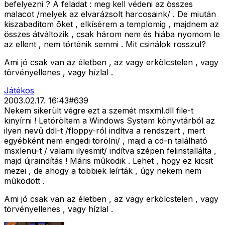
befelyezni ? A feladat : meg kell védeni az összes
malacot /melyek az elvarázsolt harcosaink/ . De miután
kiszabadítom õket , elkísérem a templomig , majdnem az
összes átváltozik , csak három nem és hiába nyomom le
az ellent , nem történik semmi . Mit csinálok rosszul?
Ami jó csak van az életben , az vagy erkölcstelen , vagy
törvényellenes , vagy hízlal .
Játékos
2003.02.17. 16:43
#
639
Nekem sikerült végre ezt a szemét msxml.dll file-t
kinyírni ! Letöröltem a Windows System könyvtárból az
ilyen nevû ddl-t /floppy-ról indítva a rendszert , mert
egyébként nem engedi törölni/ , majd a cd-n található
msxlenu-t / valami ilyesmit/ indítva szépen felinstallálta ,
majd újraindítás ! Máris mûködik . Lehet , hogy ez kicsit
mezei , de ahogy a többiek leírták , úgy nekem nem
mûködött .
Ami jó csak van az életben , az vagy erkölcstelen , vagy
törvényellenes , vagy hízlal .