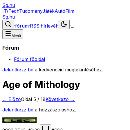
Sg.hu
IT/Tech
Tudomány
Játék
Autó
Film
Sg.hu
·
fórum
·
RSS
·
hírlevél
·
·
...
Menü
Fórum
Fórum főoldal
Jelentkezz be
a kedvenceid megtekintéséhez.
Age of Mithology
← Előző
Oldal
5
/
18
Következő →
Jelentkezz be
a hozzászóláshoz.