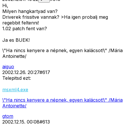
Hi,
Milyen hangkartyad van?
Driverek frissitve vannak? >Ha igen probalj meg
regebbit feltenni!
1.02 patch fent van?
Ja es BUEK!
\"Ha nincs kenyere a népnek, egyen kalácsot!\" /Mária
Antoinette/
aiguo
2002.12.26. 20:27
#
617
Telepitsd ezt:
msxml4.exe
\"Ha nincs kenyere a népnek, egyen kalácsot!\" /Mária
Antoinette/
gtom
2002.12.15. 00:08
#
613