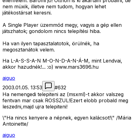
ellenfelem. Baromi jó! Otthon is ki akartam próbálni, de
nem müxik, illetve nem tudom, hogyan lehet
játékostársat keresni.
A Single Player üzemmód megy, vagyis a gép ellen
játszhatok; gondolom nincs telepítési hiba.
Ha van ilyen tapasztalatotok, örülnék, ha
megosztanátok velem.
Ha L-A-S-S-A-N M-O-N-D-A-N-Á-M, mint Lendvai,
akkor hazudnék!... :o) www.mars3696.hu
aiguo
2003.01.05. 13:53
#
632
Ha nemengedi telepiteni az (msxml)-t akkor valszeg
fentvan mar csak ROSSZUL!Ezert elobb probald meg
leszedni,majd ujra telepiteni!
\"Ha nincs kenyere a népnek, egyen kalácsot!\" /Mária
Antoinette/
aiguo