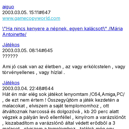
aiguo
2003.03.05. 15:11
#
647
www.gamecopyworld.com
\"Ha nincs kenyere a népnek, egyen kalácsot!\" /Mária
Antoinette/
Játékos
2003.03.05. 08:14
#
645
??????
Ami jó csak van az életben , az vagy erkölcstelen , vagy
törvényellenes , vagy hízlal .
Játékos
2003.03.04. 22:48
#
644
Hát én már elég sok játékot lenyomtam /C64,Amiga,PC/
, de ezt nem értem ! Összegyûjtöm a játék kezdetén a
malacokat , elviszem a saját templomomhoz , ott
átváltoznak harcossá és dolgozóvá , kb 20 perc alatt
végzek a pályán levõ ellenféllel , kinyírom a varázslónõt
, kiszabadítom a varázslónõ által védett erõdbõl a 3
malacot , elviszem a templomhoz , találok még egy