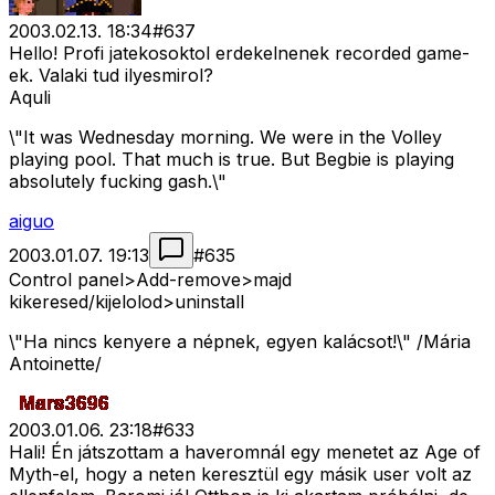
2003.02.13. 18:34
#
637
Hello! Profi jatekosoktol erdekelnenek recorded game-
ek. Valaki tud ilyesmirol?
Aquli
\"It was Wednesday morning. We were in the Volley
playing pool. That much is true. But Begbie is playing
absolutely fucking gash.\"
aiguo
2003.01.07. 19:13
#
635
Control panel>Add-remove>majd
kikeresed/kijelolod>uninstall
\"Ha nincs kenyere a népnek, egyen kalácsot!\" /Mária
Antoinette/
2003.01.06. 23:18
#
633
Hali! Én játszottam a haveromnál egy menetet az Age of
Myth-el, hogy a neten keresztül egy másik user volt az