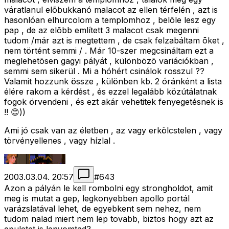
váratlanul elõbukkanó malacot az ellen térfelén , azt is
hasonlóan elhurcolom a templomhoz , belõle lesz egy
pap , de az elõbb említett 3 malacot csak megenni
tudom /már azt is megtettem , de csak felzabáltam õket ,
nem történt semmi / . Már 10-szer megcsináltam ezt a
meglehetõsen gagyi pályát , különbözõ variációkban ,
semmi sem sikerül . Mi a hóhért csinálok rosszul ??
Valamit hozzunk össze , különben kb. 2 óránként a lista
élére rakom a kérdést , és ezzel legalább közútálatnak
fogok örvendeni , és ezt akár vehetitek fenyegetésnek is
!! 😊))
Ami jó csak van az életben , az vagy erkölcstelen , vagy
törvényellenes , vagy hízlal .
2003.03.04. 20:57
#
643
Azon a pályán le kell rombolni egy strongholdot, amit
meg is mutat a gep, legkonyebben apollo portál
varázslatával lehet, de egyebkent sem nehez, nem
tudom nalad miert nem lep tovabb, biztos hogy azt az