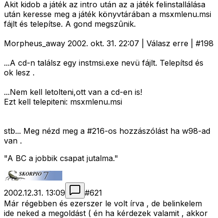
Akit kidob a játék az intro után az a játék felinstallálása
után keresse meg a játék könyvtárában a msxmlenu.msi
fájlt és telepítse. A gond megszûnik.
Morpheus_away 2002. okt. 31. 22:07 | Válasz erre | #198
...A cd-n találsz egy instmsi.exe nevü fájlt. Telepítsd és
ok lesz .
...Nem kell letolteni,ott van a cd-en is!
Ezt kell telepiteni: msxmlenu.msi
stb... Meg nézd meg a #216-os hozzászólást ha w98-ad
van .
"A BC a jobbik csapat jutalma."
2002.12.31. 13:09
#
621
Már régebben és ezerszer le volt írva , de belinkelem
ide neked a megoldást ( én ha kérdezek valamit , akkor