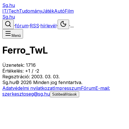
Sg.hu
IT/Tech
Tudomány
Játék
Autó
Film
Sg.hu
·
fórum
·
RSS
·
hírlevél
·
·
...
Menü
Ferro_TwL
Üzenetek:
1716
Értékelés:
+
1
/
-
2
Regisztráció:
2003. 03. 03.
Sg
.hu
©
2026
Minden jog fenntartva.
Adatvédelmi nyilatkozat
Impresszum
Fórum
E-mail:
szerkesztoseg@sg.hu
Sütibeállítások