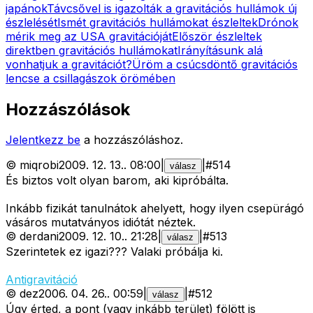
japánok
Távcsővel is igazolták a gravitációs hullámok új
észlelését
Ismét gravitációs hullámokat észleltek
Drónok
mérik meg az USA gravitációját
Először észleltek
direktben gravitációs hullámokat
Irányításunk alá
vonhatjuk a gravitációt?
Üröm a csúcsdöntő gravitációs
lencse a csillagászok örömében
Hozzászólások
Jelentkezz be
a hozzászóláshoz.
©
miqrobi
2009. 12. 13.
.
08:00
|
|
#
514
válasz
És biztos volt olyan barom, aki kipróbálta.
Inkább fizikát tanulnátok ahelyett, hogy ilyen csepürágó
vásáros mutatványos idiótát néztek.
©
derdani
2009. 12. 10.
.
21:28
|
|
#
513
válasz
Szerintetek ez igazi??? Valaki próbálja ki.
Antigravitáció
©
dez
2006. 04. 26.
.
00:59
|
|
#
512
válasz
Úgy érted, a pont (vagy inkább terület) fölött is