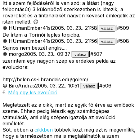
Itt a szem fejlõdésérõl is van szó: a látást (nagy
felbontásút) 3 különbözõ szerkezetben is létezik, a
rovarokét és a tintahalakét nagyon keveset emlegetik az
isten mellett. 😊
©
HUmanEmber41st
2005. 03. 23.
.
21:58
|
|
#
509
válasz
De írtam a Torinói leples topicba..
©
HUmanEmber41st
2005. 03. 23.
.
21:56
|
|
#
508
válasz
Sajnos nem beszél englis....
©
morgo
2005. 03. 23.
.
09:37
|
|
#
507
válasz
szerintem egy nagyon szep es erdekes pelda az
evoluciora:
http://helen.cs-i.brandeis.edu/golem/
©
BiroAndras
2005. 03. 22.
.
10:51
|
|
#
506
válasz
6.
Még egy kis evolúció
Megtetszett ez a cikk, mert az egyik fõ érve az emlõsök
szeme. Ehhez pedig létezik egy számítógépes
szimuláció, ami elég szépen igazolja az evolúció
elméletét.
Sõt, ebben a
cikkben
többek közt még azt is megemlítik,
hogy a természetben ma is megtalálhatók a szem