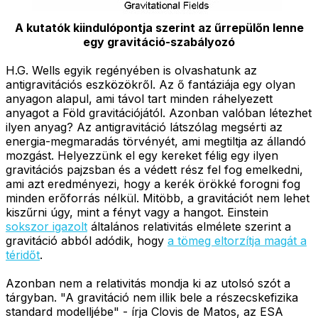
A kutatók kiindulópontja szerint az űrrepülőn lenne
egy gravitáció-szabályozó
H.G. Wells egyik regényében is olvashatunk az
antigravitációs eszközökről. Az ő fantáziája egy olyan
anyagon alapul, ami távol tart minden ráhelyezett
anyagot a Föld gravitációjától. Azonban valóban létezhet
ilyen anyag? Az antigravitáció látszólag megsérti az
energia-megmaradás törvényét, ami megtiltja az állandó
mozgást. Helyezzünk el egy kereket félig egy ilyen
gravitációs pajzsban és a védett rész fel fog emelkedni,
ami azt eredményezi, hogy a kerék örökké forogni fog
minden erőforrás nélkül. Mitöbb, a gravitációt nem lehet
kiszűrni úgy, mint a fényt vagy a hangot. Einstein
sokszor igazolt
általános relativitás elmélete szerint a
gravitáció abból adódik, hogy
a tömeg eltorzítja magát a
téridőt
.
Azonban nem a relativitás mondja ki az utolsó szót a
tárgyban. "A gravitáció nem illik bele a részecskefizika
standard modelljébe" - írja Clovis de Matos, az ESA