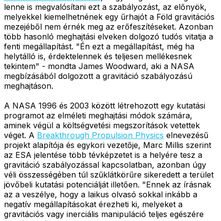
lenne is megvalósítani ezt a szabályozást, az előnyök,
melyekkel kiemelhetnének egy űrhajót a Föld gravitációs
mezejéből nem érnék meg az erőfeszítéseket. Azonban
több hasonló meghajtási elveken dolgozó tudós vitatja a
fenti megállapítást. "Én ezt a megállapítást, még ha
helytálló is, érdektelennek és teljesen mellékesnek
tekintem" - mondta James Woodward, aki a NASA
megbízásából dolgozott a gravitáció szabályozású
meghajtáson.
A NASA 1996 és 2003 között létrehozott egy kutatási
programot az elméleti meghajtási módok számára,
aminek végül a költségvetési megszorítások vetettek
véget. A
Breakthrough Propulsion Physics
elnevezésű
projekt alapítója és egykori vezetője, Marc Millis szerint
az ESA jelentése több tévképzetet is a helyére tesz a
gravitáció szabályozással kapcsolatban, azonban úgy
véli összességében túl szűklátkörűre sikeredett a terület
jövőbeli kutatási potenciálját illetően. "Ennek az írásnak
az a veszélye, hogy a laikus olvasó sokkal inkább a
negatív megállapításokat érezheti ki, melyeket a
gravitációs vagy inerciális manipuláció teljes egészére