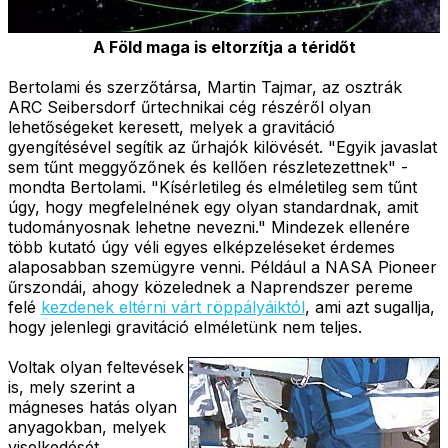
A Föld maga is eltorzítja a téridőt
Bertolami és szerzőtársa, Martin Tajmar, az osztrák
ARC Seibersdorf űrtechnikai cég részéről olyan
lehetőségeket keresett, melyek a gravitáció
gyengítésével segítik az űrhajók kilövését. "Egyik javaslat
sem tűnt meggyőzőnek és kellően részletezettnek" -
mondta Bertolami. "Kísérletileg és elméletileg sem tűnt
úgy, hogy megfelelnének egy olyan standardnak, amit
tudományosnak lehetne nevezni." Mindezek ellenére
több kutató úgy véli egyes elképzeléseket érdemes
alaposabban szemügyre venni. Például a NASA Pioneer
űrszondái, ahogy közelednek a Naprendszer pereme
felé
kezdenek eltérni várt röppályáiktól
, ami azt sugallja,
hogy jelenlegi gravitáció elméletünk nem teljes.
Voltak olyan feltevések
is, mely szerint a
mágneses hatás olyan
anyagokban, melyek
viselkedését