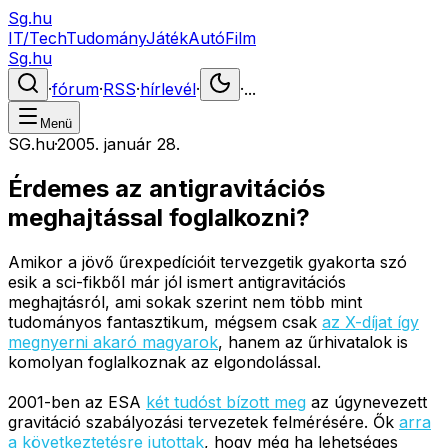
Sg.hu
IT/Tech
Tudomány
Játék
Autó
Film
Sg.hu
·
fórum
·
RSS
·
hírlevél
·
·
...
Menü
SG.hu
·
2005. január 28.
Érdemes az antigravitációs
meghajtással foglalkozni?
Amikor a jövő űrexpedícióit tervezgetik gyakorta szó
esik a sci-fikből már jól ismert antigravitációs
meghajtásról, ami sokak szerint nem több mint
tudományos fantasztikum, mégsem csak
az X-díjat így
megnyerni akaró magyarok
, hanem az űrhivatalok is
komolyan foglalkoznak az elgondolással.
2001-ben az ESA
két tudóst bízott meg
az úgynevezett
gravitáció szabályozási tervezetek felmérésére. Ők
arra
a következtetésre jutottak
, hogy még ha lehetséges