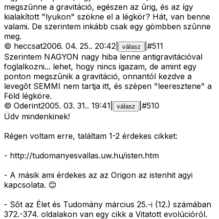
megszûnne a gravitáció, egészen az ûrig, és az így
kialakított "lyukon" szökne el a légkör? Hát, van benne
valami. De szerintem inkább csak egy gömbben szûnne
meg.
©
heccsat
2006. 04. 25.
.
20:42
|
|
#
511
válasz
Szerintem NAGYON nagy hiba lenne antigravitációval
foglalkozni... lehet, hogy nincs igazam, de amint egy
ponton megszûnik a gravitáció, onnantól kezdve a
levegõt SEMMI nem tartja itt, és szépen "leeresztene" a
Föld légköre.
©
Oderint
2005. 03. 31.
.
19:41
|
|
#
510
válasz
Üdv mindenkinek!
Régen voltam erre, találtam 1-2 érdekes cikket:
- http://tudomanyesvallas.uw.hu/isten.htm
- A másik ami érdekes az az Origon az istenhit agyi
kapcsolata. 😊
- Sõt az Élet és Tudomány március 25.-i (12.) számában
372.-374. oldalakon van egy cikk a Vitatott evolúcióról.