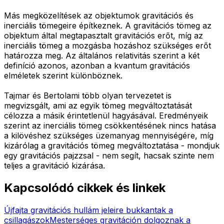
Más megközelítések az objektumok gravitációs és
inerciális tömegeire építkeznek. A gravitációs tömeg az
objektum által megtapasztalt gravitációs erőt, míg az
inerciális tömeg a mozgásba hozáshoz szükséges erőt
határozza meg. Az általános relativitás szerint a két
definíció azonos, azonban a kvantum gravitációs
elméletek szerint különböznek.
Tajmar és Bertolami több olyan tervezetet is
megvizsgált, ami az egyik tömeg megváltoztatását
célozza a másik érintetlenül hagyásával. Eredményeik
szerint az inerciális tömeg csökkentésének nincs hatása
a kilövéshez szükséges üzemanyag mennyiségére, míg
kizárólag a gravitációs tömeg megváltoztatása - mondjuk
egy gravitációs pajzzsal - nem segít, hacsak szinte nem
teljes a gravitáció kizárása.
Kapcsolódó cikkek és linkek
Újfajta gravitációs hullám jeleire bukkantak a
csillagászok
Mesterséges gravitáción dolgoznak a