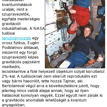
kvantumhatások
uralják, mint a
szupravezetők,
egyfajta mesterséges
gravitációt
indukálhatnak. A NASA
tudósai
tanulmányozták
egy
orosz fizikus, Eugén
Podkletnov állításait,
miszerint egy forgó
szupravezető képes
gravitációs pajzsként
viselkedni,
lecsökkentve a fölé helyezett objektum súlyát körülbelül
2%-kal. A tudósoknak nem sikerült reprodukálni ezt
vagy bármi hasonlót, tette hozzá Tajmar, aki
Bertolamival végül arra a következtetésre jutott, hogy
jelenleg nincs valódi alapja annak, hogy az ilyen
hatásokat komolyan vegyék. Ezzel együtt nem zárják ki
a gravitációs anomáliák lehetőségét a kvantum
anyagokban.