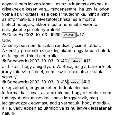
egyedul nem igazan lehet... es az urkutatas ezeknek a
diliseknek a kezen van... mindenesetre, ha ugy fejlodott
volna az urkutatas, es a gepjarmutechnika, mint a mint
az informatika, a felvezetotechnika, es a most a
biotechnologiak, akkor most a nommel a vizonto
csillagkepbe jarnek nyaralni😄
©
Deus Ex
2002. 10. 03.
.
19:39
|
|
#
17
válasz
Üdv.
Amennyiben nem tetszik a rendszer, csinálj jobbat.
Az eddigi proobálkozások leginkább nagy kupac halottat
és felégetett földet generáltak.
©
Bonewerkz
2002. 10. 03.
.
01:40
|
|
#
13
válasz
az biztos, hogy amig Gyors W. Busz, meg a bankarfelek
iranyitjak ezt a Foldet, nem lesz itt normalis urkutatas
sajna..:/
©
Bonewerkz
2002. 10. 03.
.
01:06
|
|
#
12
válasz
elkepzelheto, hogy bekeben tudnak elni mas
letformakkal... csak az a problema, hogy az ember nem
tud egyutt elni masokkal... amig leniggerezik, meg
leciganyozzak egymast, addig varhatjuk, hogy mondjuk
a lila, vagy eppen az ultraibolya szinu lenyek leszaljanak
nalunk...