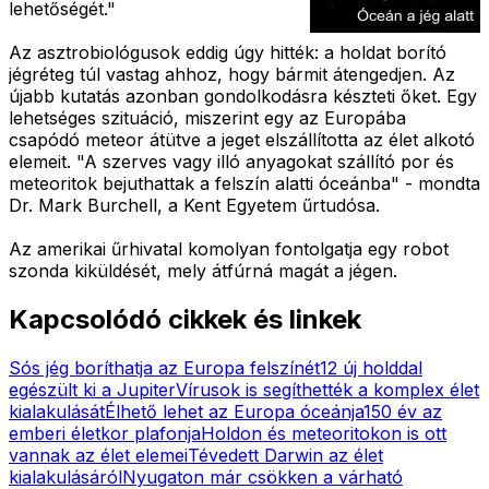
lehetőségét."
Az asztrobiológusok eddig úgy hitték: a holdat borító
jégréteg túl vastag ahhoz, hogy bármit átengedjen. Az
újabb kutatás azonban gondolkodásra készteti őket. Egy
lehetséges szituáció, miszerint egy az Europába
csapódó meteor átütve a jeget elszállította az élet alkotó
elemeit. "A szerves vagy illó anyagokat szállító por és
meteoritok bejuthattak a felszín alatti óceánba" - mondta
Dr. Mark Burchell, a Kent Egyetem űrtudósa.
Az amerikai űrhivatal komolyan fontolgatja egy robot
szonda kiküldését, mely átfúrná magát a jégen.
Kapcsolódó cikkek és linkek
Sós jég boríthatja az Europa felszínét
12 új holddal
egészült ki a Jupiter
Vírusok is segíthették a komplex élet
kialakulását
Élhető lehet az Europa óceánja
150 év az
emberi életkor plafonja
Holdon és meteoritokon is ott
vannak az élet elemei
Tévedett Darwin az élet
kialakulásáról
Nyugaton már csökken a várható