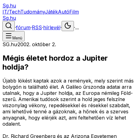
Sg.hu
IT/Tech
Tudomány
Játék
Autó
Film
Sg.hu
·
fórum
·
RSS
·
hírlevél
·
·
...
Menü
SG.hu
·
2002. október 2.
Mégis életet hordoz a Jupiter
holdja?
Újabb lökést kaptak azok a remények, mely szerint más
bolygón is található élet. A Galileo űrszonda adatai arra
utalnak, hogy a Jupiter holdja, az Europa némileg Föld-
szerű. Amerikai tudósok szerint a hold jeges felszíne
viszonylag vékony, repedésekkel és résekkel szabdalt,
ami lehetővé tenné a gázoknak, a hőnek és a szerves
anyagnak, hogy elérjék azt, ami feltehetően víz lehet
odalent.
Dr. Richard Greenberg és az Arizona Egyetemen