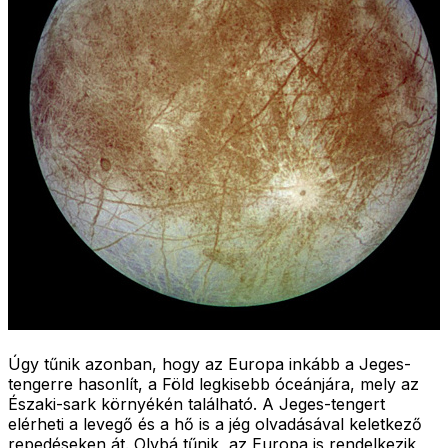
Úgy tűnik azonban, hogy az Europa inkább a Jeges-
tengerre hasonlít, a Föld legkisebb óceánjára, mely az
Északi-sark környékén található. A Jeges-tengert
elérheti a levegő és a hő is a jég olvadásával keletkező
repedéseken át. Olybá tűnik, az Europa is rendelkezik