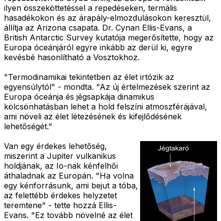
ilyen összeköttetéssel a repedéseken, termális
hasadékokon és az árapály-elmozdulásokon keresztül,
állítja az Arizona csapata. Dr. Cynan Ellis-Evans, a
British Antarctic Survey kutatója megerősítette, hogy az
Europa óceánjáról egyre inkább az derül ki, egyre
kevésbé hasonlítható a Vosztokhoz.
"Termodinamikai tekintetben az élet irtózik az
egyensúlytól" - mondta. "Az új értelmezések szerint az
Europa óceánja és jégsapkája dinamikus
kölcsönhatásban lehet a hold felszíni atmoszférájával,
ami növeli az élet létezésének és kifejlődésének
lehetőségét."
Van egy érdekes lehetőség,
miszerint a Jupiter vulkanikus
holdjának, az Io-nak kénfelhői
áthaladnak az Europán. "Ha volna
egy kénforrásunk, ami bejut a tóba,
az felettébb érdekes helyzetet
teremtene" - tette hozzá Ellis-
Evans. "Ez tovább növelné az élet