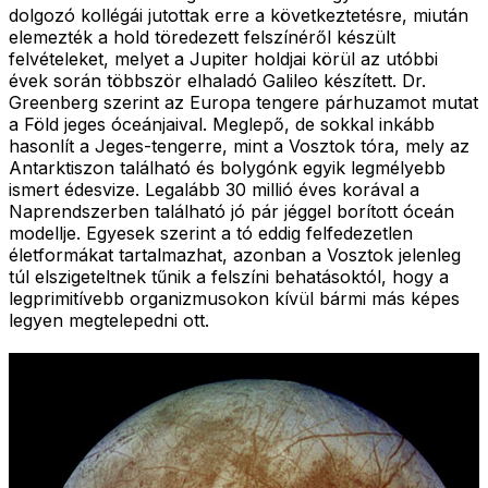
dolgozó kollégái jutottak erre a következtetésre, miután
elemezték a hold töredezett felszínéről készült
felvételeket, melyet a Jupiter holdjai körül az utóbbi
évek során többször elhaladó Galileo készített. Dr.
Greenberg szerint az Europa tengere párhuzamot mutat
a Föld jeges óceánjaival. Meglepő, de sokkal inkább
hasonlít a Jeges-tengerre, mint a Vosztok tóra, mely az
Antarktiszon található és bolygónk egyik legmélyebb
ismert édesvize. Legalább 30 millió éves korával a
Naprendszerben található jó pár jéggel borított óceán
modellje. Egyesek szerint a tó eddig felfedezetlen
életformákat tartalmazhat, azonban a Vosztok jelenleg
túl elszigeteltnek tűnik a felszíni behatásoktól, hogy a
legprimitívebb organizmusokon kívül bármi más képes
legyen megtelepedni ott.