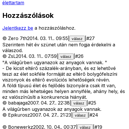
élettartam
Hozzászólások
Jelentkezz be
a hozzászóláshoz.
©
Zero 7th
2014. 03. 11.
.
09:55
|
|
#
27
válasz
Szerintem hét év szünet után nem fogja érdekelni a
válaszod.
©
ZsL
2014. 03. 11.
.
07:59
|
|
#
26
válasz
"A világûrben ugyanazok az anyagok vannak. "
- De kicsit eltérõ százalék-arányban, és ez lehetõvé
teszi az élet sokféle formáját az eltérõ bolygófelszíni
viszonyok és eltérõ evolúciós lehetõségek révén.
A földi típusú élet és fejlõdés bizonyára csak itt van,
minden más lehetséges helyen annyiféle, ahány hely, és
ez valószínûsíti a konkurencia hiányát.
©
babajaga
2007. 04. 27.
.
22:38
|
|
#
25
válasz
A világûrben ugyanazok az anyagok vannak.
©
Epikurosz
2007. 04. 27.
.
21:23
|
|
#
24
válasz
©
Bonewerkz
2002. 10. 04.
.
00:37
|
|
#
19
válasz