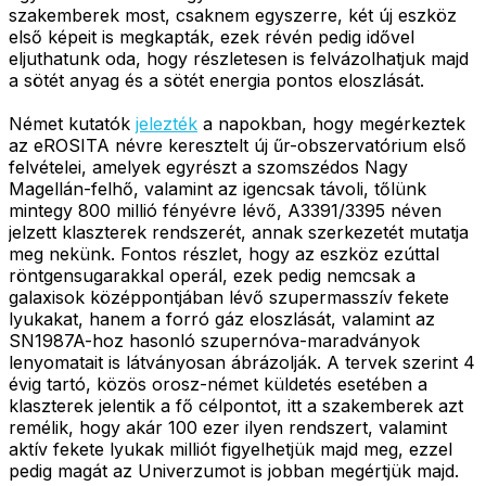
szakemberek most, csaknem egyszerre, két új eszköz
első képeit is megkapták, ezek révén pedig idővel
eljuthatunk oda, hogy részletesen is felvázolhatjuk majd
a sötét anyag és a sötét energia pontos eloszlását.
Német kutatók
jelezték
a napokban, hogy megérkeztek
az eROSITA névre keresztelt új űr-obszervatórium első
felvételei, amelyek egyrészt a szomszédos Nagy
Magellán-felhő, valamint az igencsak távoli, tőlünk
mintegy 800 millió fényévre lévő, A3391/3395 néven
jelzett klaszterek rendszerét, annak szerkezetét mutatja
meg nekünk. Fontos részlet, hogy az eszköz ezúttal
röntgensugarakkal operál, ezek pedig nemcsak a
galaxisok középpontjában lévő szupermasszív fekete
lyukakat, hanem a forró gáz eloszlását, valamint az
SN1987A-hoz hasonló szupernóva-maradványok
lenyomatait is látványosan ábrázolják. A tervek szerint 4
évig tartó, közös orosz-német küldetés esetében a
klaszterek jelentik a fő célpontot, itt a szakemberek azt
remélik, hogy akár 100 ezer ilyen rendszert, valamint
aktív fekete lyukak milliót figyelhetjük majd meg, ezzel
pedig magát az Univerzumot is jobban megértjük majd.