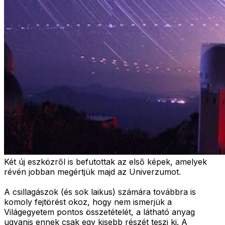
Két új eszközről is befutottak az első képek, amelyek
révén jobban megértjük majd az Univerzumot.
A csillagászok (és sok laikus) számára továbbra is
komoly fejtörést okoz, hogy nem ismerjük a
Világegyetem pontos összetételét, a látható anyag
ugyanis ennek csak egy kisebb részét teszi ki. A