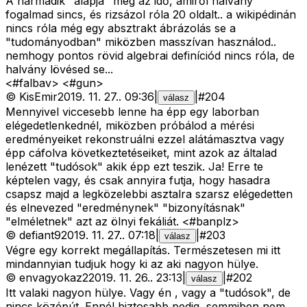
A harmadik "alapja" meg az idő, amiről halvány
fogalmad sincs, és rizsázol róla 20 oldalt.. a wikipédinán
nincs róla még egy absztrakt ábrázolás se a
"tudományodban" miközben masszívan használod..
nemhogy pontos rövid algebrai definíciód nincs róla, de
halvány lövésed se...
<#falbav>
<#gun>
©
KisEmir
2019. 11. 27.
.
09:36
|
|
#
204
válasz
Mennyivel viccesebb lenne ha épp egy laborban
elégedetlenkednél, miközben próbálod a mérési
eredményeiket rekonstruálni ezzel alátámasztva vagy
épp cáfolva következtetéseiket, mint azok az általad
lenézett "tudósok" akik épp ezt teszik. Ja! Erre te
képtelen vagy, és csak annyira futja, hogy hasadra
csapsz majd a legközelebbi asztalra szarsz elégedetten
és elnevezed "eredménynek" "bizonyításnak"
"elméletnek" azt az ölnyi fekáliát. <#banplz>
©
defiant9
2019. 11. 27.
.
07:18
|
|
#
203
válasz
Végre egy korrekt megállapítás. Természetesen mi itt
mindannyian tudjuk hogy ki az aki nagyon hülye.
©
envagyokaz2
2019. 11. 26.
.
23:13
|
|
#
202
válasz
Itt valaki nagyon hülye. Vagy én , vagy a "tudósok", de
nincs középút. Ennél biztosabb pedig, semmiben nem