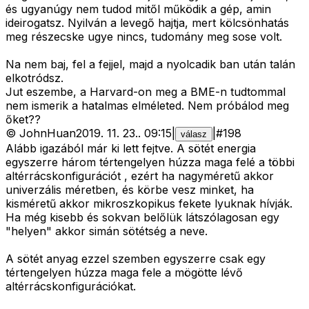
és ugyanúgy nem tudod mitől működik a gép, amin
ideirogatsz. Nyilván a levegő hajtja, mert kölcsönhatás
meg részecske ugye nincs, tudomány meg sose volt.
Na nem baj, fel a fejjel, majd a nyolcadik ban után talán
elkotródsz.
Jut eszembe, a Harvard-on meg a BME-n tudtommal
nem ismerik a hatalmas elméleted. Nem próbálod meg
őket??
©
JohnHuan
2019. 11. 23.
.
09:15
|
|
#
198
válasz
Alább igazából már ki lett fejtve. A sötét energia
egyszerre három tértengelyen húzza maga felé a többi
altérrácskonfigurációt , ezért ha nagyméretű akkor
univerzális méretben, és körbe vesz minket, ha
kisméretű akkor mikroszkopikus fekete lyuknak hívják.
Ha még kisebb és sokvan belőlük látszólagosan egy
"helyen" akkor simán sötétség a neve.
A sötét anyag ezzel szemben egyszerre csak egy
tértengelyen húzza maga fele a mögötte lévő
altérrácskonfigurációkat.