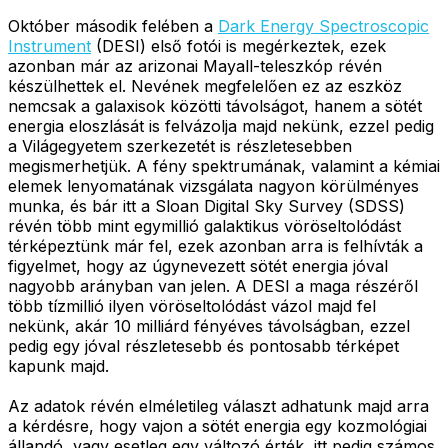
Október második felében a
Dark Energy Spectroscopic
Instrument
(DESI) első fotói is megérkeztek, ezek
azonban már az arizonai Mayall-teleszkóp révén
készülhettek el. Nevének megfelelően ez az eszköz
nemcsak a galaxisok közötti távolságot, hanem a sötét
energia eloszlását is felvázolja majd nekünk, ezzel pedig
a Világegyetem szerkezetét is részletesebben
megismerhetjük. A fény spektrumának, valamint a kémiai
elemek lenyomatának vizsgálata nagyon körülményes
munka, és bár itt a Sloan Digital Sky Survey (SDSS)
révén több mint egymillió galaktikus vöröseltolódást
térképeztünk már fel, ezek azonban arra is felhívták a
figyelmet, hogy az úgynevezett sötét energia jóval
nagyobb arányban van jelen. A DESI a maga részéről
több tízmillió ilyen vöröseltolódást vázol majd fel
nekünk, akár 10 milliárd fényéves távolságban, ezzel
pedig egy jóval részletesebb és pontosabb térképet
kapunk majd.
Az adatok révén elméletileg választ adhatunk majd arra
a kérdésre, hogy vajon a sötét energia egy kozmológiai
állandó, vagy esetleg egy változó érték, itt pedig számos,