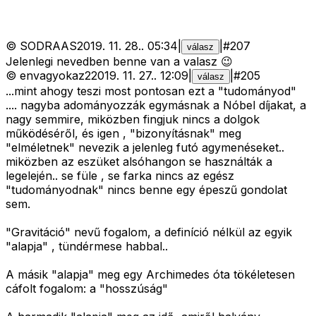
©
SODRAAS
2019. 11. 28.
.
05:34
|
|
#
207
válasz
Jelenlegi nevedben benne van a valasz 😉
©
envagyokaz2
2019. 11. 27.
.
12:09
|
|
#
205
válasz
...mint ahogy teszi most pontosan ezt a "tudományod"
.... nagyba adományozzák egymásnak a Nóbel díjakat, a
nagy semmire, miközben fingjuk nincs a dolgok
működéséről, és igen , "bizonyításnak" meg
"elméletnek" nevezik a jelenleg futó agymenéseket..
miközben az eszüket alsóhangon se használták a
legelején.. se füle , se farka nincs az egész
"tudományodnak" nincs benne egy épeszű gondolat
sem.
"Gravitáció" nevű fogalom, a definíció nélkül az egyik
"alapja" , tündérmese habbal..
A másik "alapja" meg egy Archimedes óta tökéletesen
cáfolt fogalom: a "hosszúság"