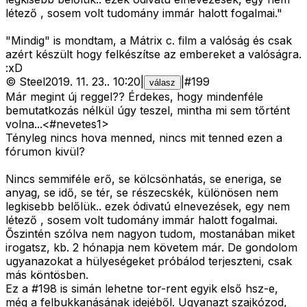
létező , sosem volt tudomány immár halott fogalmai."
"Mindig" is mondtam, a Mátrix c. film a valóság és csak
azért készült hogy felkészítse az embereket a valóságra.
:xD
©
Steel
2019. 11. 23.
.
10:20
|
|
#
199
válasz
Már megint új reggel?? Érdekes, hogy mindenféle
bemutatkozás nélkül úgy teszel, mintha mi sem tőrtént
volna...<#nevetes1>
Tényleg nincs hova menned, nincs mit tenned ezen a
fórumon kivül?
Nincs semmiféle erő, se kölcsönhatás, se eneriga, se
anyag, se idő, se tér, se részecskék, különösen nem
legkisebb belőlük.. ezek ódivatú elnevezések, egy nem
létező , sosem volt tudomány immár halott fogalmai.
Őszintén szólva nem nagyon tudom, mostanában miket
irogatsz, kb. 2 hónapja nem követem már. De gondolom
ugyanazokat a hülyeségeket próbálod terjeszteni, csak
más köntösben.
Ez a #198 is simán lehetne tor-rent egyik első hsz-e,
még a felbukkanásának idejéből. Ugyanazt szajkózod,