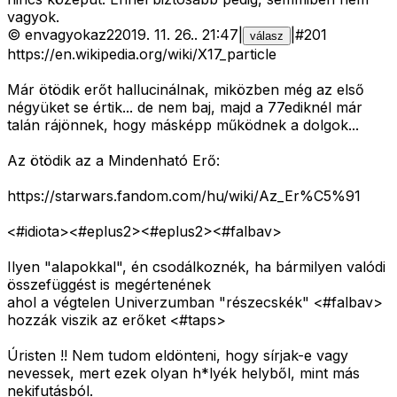
vagyok.
©
envagyokaz2
2019. 11. 26.
.
21:47
|
|
#
201
válasz
https://en.wikipedia.org/wiki/X17_particle
Már ötödik erőt hallucinálnak, miközben még az első
négyüket se értik... de nem baj, majd a 77ediknél már
talán rájönnek, hogy másképp működnek a dolgok...
Az ötödik az a Mindenható Erő:
https://starwars.fandom.com/hu/wiki/Az_Er%C5%91
<#idiota>
<#eplus2>
<#eplus2>
<#falbav>
Ilyen "alapokkal", én csodálkoznék, ha bármilyen valódi
összefüggést is megértenének
ahol a végtelen Univerzumban "részecskék" <#falbav>
hozzák viszik az erőket <#taps>
Úristen !! Nem tudom eldönteni, hogy sírjak-e vagy
nevessek, mert ezek olyan h*lyék helyből, mint más
nekifutásból.