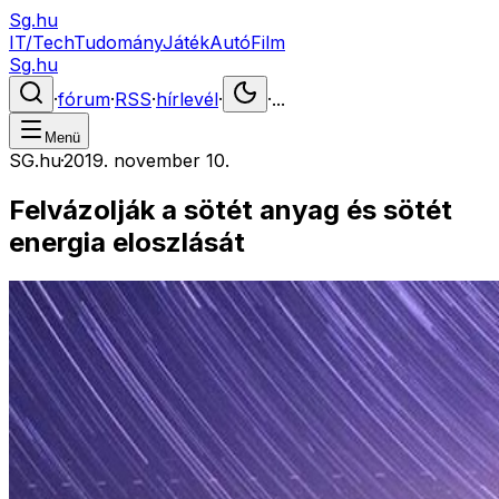
Sg.hu
IT/Tech
Tudomány
Játék
Autó
Film
Sg.hu
·
fórum
·
RSS
·
hírlevél
·
·
...
Menü
SG.hu
·
2019. november 10.
Felvázolják a sötét anyag és sötét
energia eloszlását