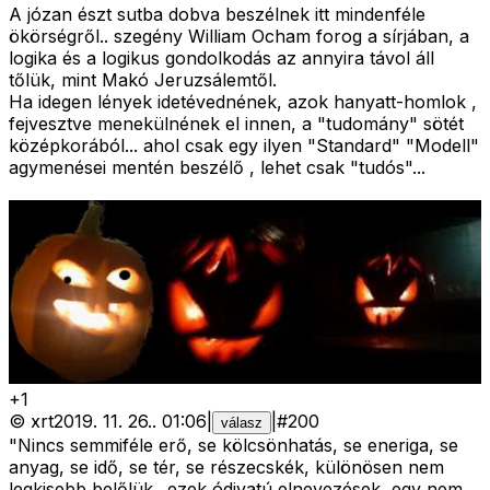
A józan észt sutba dobva beszélnek itt mindenféle
ökörségről.. szegény William Ocham forog a sírjában, a
logika és a logikus gondolkodás az annyira távol áll
tőlük, mint Makó Jeruzsálemtől.
Ha idegen lények idetévednének, azok hanyatt-homlok ,
fejvesztve menekülnének el innen, a "tudomány" sötét
középkorából... ahol csak egy ilyen "Standard" "Modell"
agymenései mentén beszélő , lehet csak "tudós"...
+
1
©
xrt
2019. 11. 26.
.
01:06
|
|
#
200
válasz
"Nincs semmiféle erő, se kölcsönhatás, se eneriga, se
anyag, se idő, se tér, se részecskék, különösen nem
legkisebb belőlük.. ezek ódivatú elnevezések, egy nem