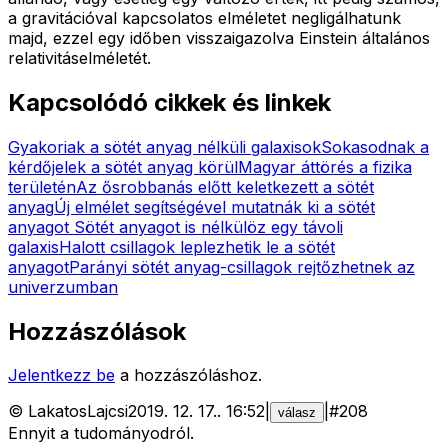
a gravitációval kapcsolatos elméletet negligálhatunk
majd, ezzel egy időben visszaigazolva Einstein általános
relativitáselméletét.
Kapcsolódó cikkek és linkek
Gyakoriak a sötét anyag nélküli galaxisok
Sokasodnak a
kérdőjelek a sötét anyag körül
Magyar áttörés a fizika
területén
Az ősrobbanás előtt keletkezett a sötét
anyag
Új elmélet segítségével mutatnák ki a sötét
anyagot
Sötét anyagot is nélkülöz egy távoli
galaxis
Halott csillagok leplezhetik le a sötét
anyagot
Parányi sötét anyag-csillagok rejtőzhetnek az
univerzumban
Hozzászólások
Jelentkezz be
a hozzászóláshoz.
©
LakatosLajcsi
2019. 12. 17.
.
16:52
|
|
#
208
válasz
Ennyit a tudományodról.