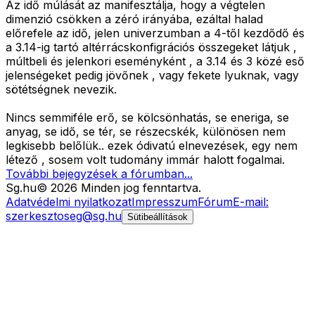
Az idő múlását az manifesztálja, hogy a végtelen
dimenzió csökken a zéró irányába, ezáltal halad
előrefele az idő, jelen univerzumban a 4-től kezdődő és
a 3.14-ig tartó altérrácskonfigrációs összegeket látjuk ,
múltbeli és jelenkori eseményként , a 3.14 és 3 közé eső
jelenségeket pedig jövőnek , vagy fekete lyuknak, vagy
sötétségnek nevezik.
Nincs semmiféle erő, se kölcsönhatás, se eneriga, se
anyag, se idő, se tér, se részecskék, különösen nem
legkisebb belőlük.. ezek ódivatú elnevezések, egy nem
létező , sosem volt tudomány immár halott fogalmai.
További bejegyzések a fórumban...
Sg
.hu
©
2026
Minden jog fenntartva.
Adatvédelmi nyilatkozat
Impresszum
Fórum
E-mail:
szerkesztoseg@sg.hu
Sütibeállítások