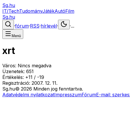
Sg.hu
IT/Tech
Tudomány
Játék
Autó
Film
Sg.hu
·
fórum
·
RSS
·
hírlevél
·
·
...
Menü
xrt
Város:
Nincs megadva
Üzenetek:
651
Értékelés:
+
11
/
-
19
Regisztráció:
2007. 12. 11.
Sg
.hu
©
2026
Minden jog fenntartva.
Adatvédelmi nyilatkozat
Impresszum
Fórum
E-mail:
szerkes