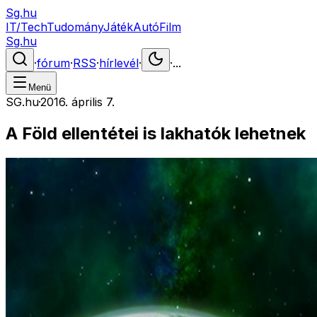
Sg.hu
IT/Tech
Tudomány
Játék
Autó
Film
Sg.hu
·
fórum
·
RSS
·
hírlevél
·
·
...
Menü
SG.hu
·
2016. április 7.
A Föld ellentétei is lakhatók lehetnek