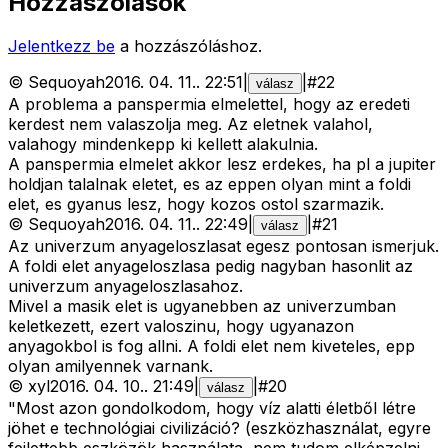
Hozzászólások
Jelentkezz be
a hozzászóláshoz.
©
Sequoyah
2016. 04. 11.
.
22:51
|
|
#
22
válasz
A problema a panspermia elmelettel, hogy az eredeti
kerdest nem valaszolja meg. Az eletnek valahol,
valahogy mindenkepp ki kellett alakulnia.
A panspermia elmelet akkor lesz erdekes, ha pl a jupiter
holdjan talalnak eletet, es az eppen olyan mint a foldi
elet, es gyanus lesz, hogy kozos ostol szarmazik.
©
Sequoyah
2016. 04. 11.
.
22:49
|
|
#
21
válasz
Az univerzum anyageloszlasat egesz pontosan ismerjuk.
A foldi elet anyageloszlasa pedig nagyban hasonlit az
univerzum anyageloszlasahoz.
Mivel a masik elet is ugyanebben az univerzumban
keletkezett, ezert valoszinu, hogy ugyanazon
anyagokbol is fog allni. A foldi elet nem kiveteles, epp
olyan amilyennek varnank.
©
xyl
2016. 04. 10.
.
21:49
|
|
#
20
válasz
"Most azon gondolkodom, hogy víz alatti életből létre
jöhet e technológiai civilizáció? (eszközhasználat, egyre