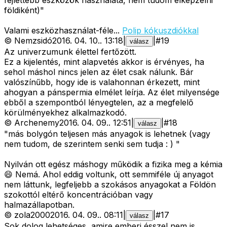
fejlettebb eszközök használata, nem tudom elképzelni
földiként)"
Valami eszközhasználat-féle...
Polip kókuszdiókkal
©
Nemzsidó
2016. 04. 10.
.
13:18
|
|
#
19
válasz
Az univerzumunk élettel fertőzött.
Ez a kijelentés, mint alapvetés akkor is érvényes, ha
sehol máshol nincs jelen az élet csak nálunk. Bár
valószínűbb, hogy ide is valahonnan érkezett, mint
ahogyan a pánspermia elmélet leírja. Az élet milyensége
ebből a szempontból lényegtelen, az a megfelelő
körülményekhez alkalmazkodó.
©
Archenemy
2016. 04. 09.
.
12:51
|
|
#
18
válasz
"más bolygón teljesen más anyagok is lehetnek (vagy
nem tudom, de szerintem senki sem tudja : ) "
Nyilván ott egész máshogy működik a fizika meg a kémia
😄 Nemá. Ahol eddig voltunk, ott semmiféle új anyagot
nem láttunk, legfeljebb a szokásos anyagokat a Földön
szokottól eltérő koncentrációban vagy
halmazállapotban.
©
zola2000
2016. 04. 09.
.
08:11
|
|
#
17
válasz
Sok dolog lehetséges, amire emberi ésszel nem is