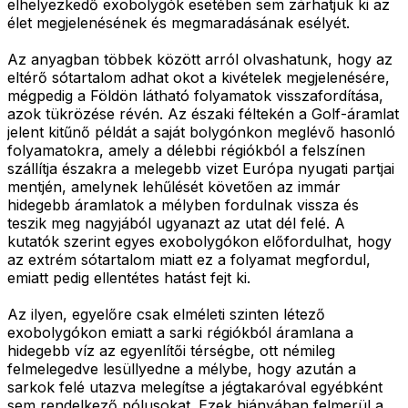
elhelyezkedő exobolygók esetében sem zárhatjuk ki az
élet megjelenésének és megmaradásának esélyét.
Az anyagban többek között arról olvashatunk, hogy az
eltérő sótartalom adhat okot a kivételek megjelenésére,
mégpedig a Földön látható folyamatok visszafordítása,
azok tükrözése révén. Az északi féltekén a Golf-áramlat
jelent kitűnő példát a saját bolygónkon meglévő hasonló
folyamatokra, amely a délebbi régiókból a felszínen
szállítja északra a melegebb vizet Európa nyugati partjai
mentjén, amelynek lehűlését követően az immár
hidegebb áramlatok a mélyben fordulnak vissza és
teszik meg nagyjából ugyanazt az utat dél felé. A
kutatók szerint egyes exobolygókon előfordulhat, hogy
az extrém sótartalom miatt ez a folyamat megfordul,
emiatt pedig ellentétes hatást fejt ki.
Az ilyen, egyelőre csak elméleti szinten létező
exobolygókon emiatt a sarki régiókból áramlana a
hidegebb víz az egyenlítői térségbe, ott némileg
felmelegedve lesüllyedne a mélybe, hogy azután a
sarkok felé utazva melegítse a jégtakaróval egyébként
sem rendelkező pólusokat. Ezek hiányában felmerül a