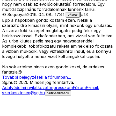
hogy nem csak az evolúciókutatás) forradalom. Egy
multidiszciplináris forradalomnak lennénk tanúi.
©
Sequoyah
2016. 04. 08.
.
17:41
|
|
#
13
válasz
Epp a napokban gondolkoztam ezen. Nekik a
szarazfoldre kimaszni olyan, mint nekunk egy urutazas.
A szarazfold kozepet meglatogatni pedig feler egy
holdraszalassal. Szkafanderben, ami vizzel van feltoltve.
Az urbe kijutas pedig meg egy nagysagrenddel
komplexebb, tobbfokozatu raketa aminek elso fokozata
a vizben mukodik, vagy vizfelszinrol indul, es a konnyu
levego helyett a nehez vizet kell amgukkal cipelni.
.
Na sok ertelme nincs ezen gondolkozni, de erdekes
fantazia😊
További bejegyzések a fórumban...
Sg
.hu
©
2026
Minden jog fenntartva.
Adatvédelmi nyilatkozat
Impresszum
Fórum
E-mail:
szerkesztoseg@sg.hu
Sütibeállítások