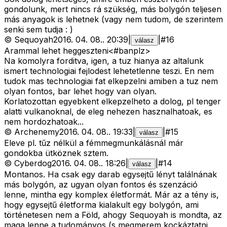
gondolunk, mert nincs rá szükség, más bolygón teljesen
más anyagok is lehetnek (vagy nem tudom, de szerintem
senki sem tudja : )
©
Sequoyah
2016. 04. 08.
.
20:39
|
|
#
16
válasz
Arammal lehet heggeszteni<#banplz>
Na komolyra forditva, igen, a tuz hianya az altalunk
ismert technologiai fejlodest lehetetlenne teszi. En nem
tudok mas technologiai fat elkepzelni amiben a tuz nem
olyan fontos, bar lehet hogy van olyan.
Korlatozottan egyebkent elkepzelheto a dolog, pl tenger
alatti vulkanoknal, de eleg nehezen hasznalhatoak, es
nem hordozhatoak...
©
Archenemy
2016. 04. 08.
.
19:33
|
|
#
15
válasz
Eleve pl. tűz nélkül a fémmegmunkálásnál már
gondokba ütköznek sztem.
©
Cyberdog
2016. 04. 08.
.
18:26
|
|
#
14
válasz
Montanos. Ha csak egy darab egysejtű lényt találnának
más bolygón, az ugyan olyan fontos és szenzáció
lenne, mintha egy komplex életformát. Már az a tény is,
hogy egysejtű életforma kialakult egy bolygón, ami
történetesen nem a Föld, ahogy Sequoyah is mondta, az
maga lenne a tudományos (s megmerem kockáztatni,