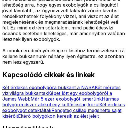
lehetőség arra, hogy egyes exobolygók a csillaguktól
jóval távolabb, az úgynevezett lakható zónán kívül is
rendelkezhetnek folyékony vízzel, ami viszont az élet
megjelenésének és megmaradásának lehetőségét veti
fel. Ez mind extrém sótartalom, mind pedig édesvízi
óceánok esetében lehetséges, már amennyiben valóban
léteznek ilyen exobolygók.
A munka eredményének igazolásához természetesen rá
kellene bukkannunk néhány ilyen égitestre, ez azonban
nem lesz egyszerű.
Kapcsolódó cikkek és linkek
Két érdekes exobolygóra bukkant a NASA
Két méretes
vízivilágra bukkantak
Képet lőtt egy exobolygóról a
James Webb
Már 5 ezer exobolygót ismerünk
Hármas
bolygórendszer alakul egy kettőscsilag körül
Két érdekes
exobolygót detektáltak
Rengeteg csillag megehette saját
kísérőit
Eltérő bolygókon keresik az élet jeleit