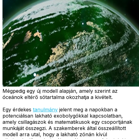
Mégpedig egy új modell alapján, amely szerint az
óceánok eltérő sótartalma okozhatja a kivételt.
Egy érdekes
tanulmány
jelent meg a napokban a
potenciálisan lakható exobolygókkal kapcsolatban,
amely csillagászok és matematikusok egy csoportjának
munkáját összegzi. A szakemberek által összeállított
modell arra utal, hogy a lakható zónán kívül