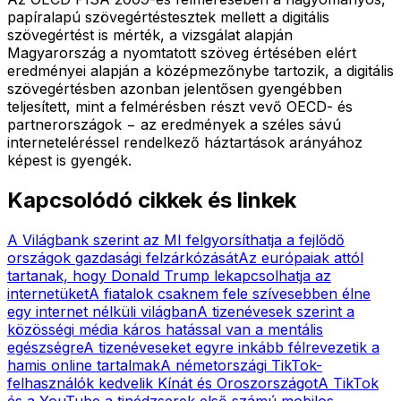
papíralapú szövegértéstesztek mellett a digitális
szövegértést is mérték, a vizsgálat alapján
Magyarország a nyomtatott szöveg értésében elért
eredményei alapján a középmezőnybe tartozik, a digitális
szövegértésben azonban jelentősen gyengébben
teljesített, mint a felmérésben részt vevő OECD- és
partnerországok − az eredmények a széles sávú
interneteléréssel rendelkező háztartások arányához
képest is gyengék.
Kapcsolódó cikkek és linkek
A Világbank szerint az MI felgyorsíthatja a fejlődő
országok gazdasági felzárkózását
Az európaiak attól
tartanak, hogy Donald Trump lekapcsolhatja az
internetüket
A fiatalok csaknem fele szívesebben élne
egy internet nélküli világban
A tizenévesek szerint a
közösségi média káros hatással van a mentális
egészségre
A tizenéveseket egyre inkább félrevezetik a
hamis online tartalmak
A németországi TikTok-
felhasználók kedvelik Kínát és Oroszországot
A TikTok
és a YouTube a tinédzserek első számú mobilos