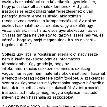
eszközhasználatából sem következik egyértelműen,
hogy jó eszközfelhasználók lennének. A digitális
írástudás és eszközhasználat fejlesztéséhez olyan
pedagógusokra lenne szükség, akik szintén
rendelkeznek ezekkel a kompetenciákkal. Az online
eszközhasználathoz az oktatás vagy a szülők úgy
viszonyulnak, mint ha az elsős gyerekeket az írás és
olvasás tanítása helyett egy tolltartóval szerelnék fel, és
várnák, hogy így majd megtanulnak írni és olvasni −
fogalmazott Ollé.
Soltész úgy látja, a "digitálisan ellenállók" nagy része
nem is kíván bekapcsolódni az információs
társadalomba, úgy gondolja, hogy az
infokommunikációs eszközökre nincs is szükség −
vagyis már régen nem materiális okok miatt nem használ
a felnőtt lakosság közel fele számítógépet. A szakember
szerint az úgynevezett mélyhasználat nagyon hiányzik a
fiatalok internethasználati szokásaiból. Az információs
írástudás azt mutatja meg, hogy a digitálisan írástudó
milyen szinten használja az eszközöket.
Az OECD PISA 2009-es felmérésében a hagyományos,