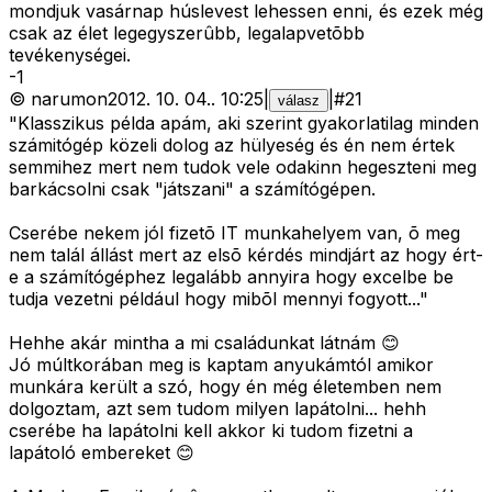
mondjuk vasárnap húslevest lehessen enni, és ezek még
csak az élet legegyszerûbb, legalapvetõbb
tevékenységei.
-
1
©
narumon
2012. 10. 04.
.
10:25
|
|
#
21
válasz
"Klasszikus példa apám, aki szerint gyakorlatilag minden
számitógép közeli dolog az hülyeség és én nem értek
semmihez mert nem tudok vele odakinn hegeszteni meg
barkácsolni csak "játszani" a számítógépen.
Cserébe nekem jól fizetõ IT munkahelyem van, õ meg
nem talál állást mert az elsõ kérdés mindjárt az hogy ért-
e a számítógéphez legalább annyira hogy excelbe be
tudja vezetni például hogy mibõl mennyi fogyott..."
Hehhe akár mintha a mi családunkat látnám 😊
Jó múltkorában meg is kaptam anyukámtól amikor
munkára került a szó, hogy én még életemben nem
dolgoztam, azt sem tudom milyen lapátolni... hehh
cserébe ha lapátolni kell akkor ki tudom fizetni a
lapátoló embereket 😊