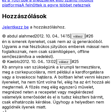
platformja
A felnőttek is egyre többet neteznek
Hozzászólások
Jelentkezz be
a hozzászóláshoz.
©
abdul alahmed
2012. 10. 04.
.
14:15
|
|
#
26
válasz
én is ismerek ilyeneket, csak nem az új generációból.
Ugyanis a mai fészbúkos jútyúbos emberek mással nem
foglalkoznak, nem csak számítógépen, offline
sem(leszámítva a vedelést).
©
Kaeblo
2012. 10. 04.
.
13:02
|
|
#
25
válasz
Kb annyira van szükségünk a krumpli termesztésre,
meg a csirkepucolásra, mint például a kardforgatásra
vagy a lovaskocsi hajtásra. A boltban lehet venni készen
ilyeneket, ha nem tûnt volna fel, elég ha az ért hozzá aki
megtermeli. A fõzés meg elég egyszerû mûvelet,
megnézed neten a recepetet vagy megkérdezed
valamelyik ismerõsödet és el is tudsz készíteni bármit,
csak elhatározás kérdése. Úgyhogy a helyedben nem
aggódnék ilyenek miatt.