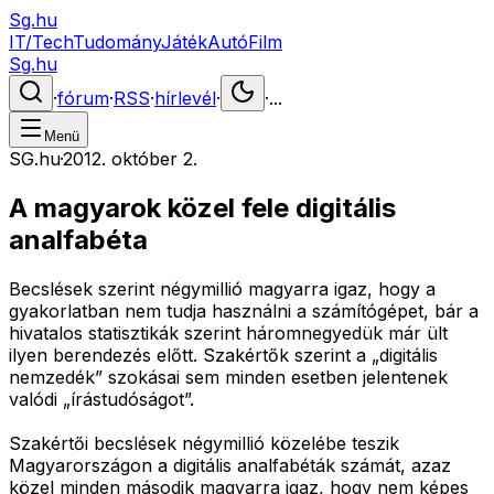
Sg.hu
IT/Tech
Tudomány
Játék
Autó
Film
Sg.hu
·
fórum
·
RSS
·
hírlevél
·
·
...
Menü
SG.hu
·
2012. október 2.
A magyarok közel fele digitális
analfabéta
Becslések szerint négymillió magyarra igaz, hogy a
gyakorlatban nem tudja használni a számítógépet, bár a
hivatalos statisztikák szerint háromnegyedük már ült
ilyen berendezés előtt. Szakértők szerint a „digitális
nemzedék” szokásai sem minden esetben jelentenek
valódi „írástudóságot”.
Szakértői becslések négymillió közelébe teszik
Magyarországon a digitális analfabéták számát, azaz
közel minden második magyarra igaz, hogy nem képes