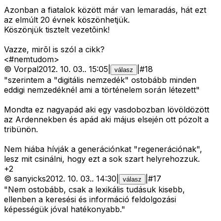
Azonban a fiatalok között már van lemaradás, hát ezt
az elmúlt 20 évnek köszönhetjük.
Köszönjük tisztelt vezetõink!
Vazze, mirõl is szól a cikk?
<#nemtudom>
©
Vorpal
2012. 10. 03.
.
15:05
|
|
#
18
válasz
"szerintem a "digitális nemzedék" ostobább minden
eddigi nemzedéknél ami a történelem során létezett"
Mondta ez nagyapád aki egy vasdobozban lövöldözött
az Ardennekben és apád aki május elsején ott pózolt a
tribünön.
Nem hiába hívják a generációnkat "regenerációnak",
lesz mit csinálni, hogy ezt a sok szart helyrehozzuk.
+
2
©
sanyicks
2012. 10. 03.
.
14:30
|
|
#
17
válasz
"Nem ostobább, csak a lexikális tudásuk kisebb,
ellenben a keresési és információ feldolgozási
képességük jóval hatékonyabb."