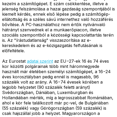
kezelni a számítógépet. E szám csökkentése, illetve a
jelenség felszámolása a hazai gazdaság szempontjából is
kiemelt kérdés, ennek első lépése pedig a számítógép-
ellátottság és a széles sávú internethez való hozzáférés
bővítése. A PC-használathoz nem értők nyilvánvaló
hátrányt szenvednek el a munkaerőpiacon, illetve
szociális szempontból a közösségi kapcsolattartás terén
is. Az "írástudatlanság" visszaszorítása az e-
kereskedelem és az e-közigazgatás felfutásának is
előfeltétele.
Az Eurostat
adatai szerint
az EU−27-ek 16 és 74 éves
kor közötti polgárainak több mint háromnegyede
használt már életében személyi számítógépet, a 16−24
éves korosztályban pedig ennél is magasabb, 96
százalék volt az arány. A 16−74 évesek körében a
legjobb helyzetet (90 százalék feletti arányt)
Svédországban, Dániában, Luxemburgban és
Hollandiában mérték, míg a legrosszabbat Romániában,
ahol e kör fele találkozott már pc-vel, de Bulgáriában
(55 százalék) vagy Görögországban (59 százalék) is
csak hajszállal jobb a helyzet. Magyarországon a