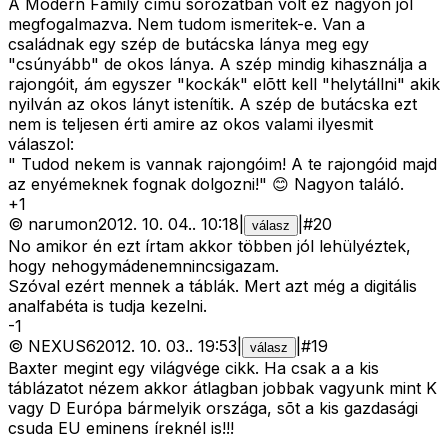
A Modern Family címû sorozatban volt ez nagyon jól
megfogalmazva. Nem tudom ismeritek-e. Van a
családnak egy szép de butácska lánya meg egy
"csúnyább" de okos lánya. A szép mindig kihasználja a
rajongóit, ám egyszer "kockák" elõtt kell "helytállni" akik
nyilván az okos lányt istenítik. A szép de butácska ezt
nem is teljesen érti amire az okos valami ilyesmit
válaszol:
" Tudod nekem is vannak rajongóim! A te rajongóid majd
az enyémeknek fognak dolgozni!" 😊 Nagyon találó.
+
1
©
narumon
2012. 10. 04.
.
10:18
|
|
#
20
válasz
No amikor én ezt írtam akkor többen jól lehülyéztek,
hogy nehogymádenemnincsigazam.
Szóval ezért mennek a táblák. Mert azt még a digitális
analfabéta is tudja kezelni.
-
1
©
NEXUS6
2012. 10. 03.
.
19:53
|
|
#
19
válasz
Baxter megint egy világvége cikk. Ha csak a a kis
táblázatot nézem akkor átlagban jobbak vagyunk mint K
vagy D Európa bármelyik országa, sõt a kis gazdasági
csuda EU eminens íreknél is!!!