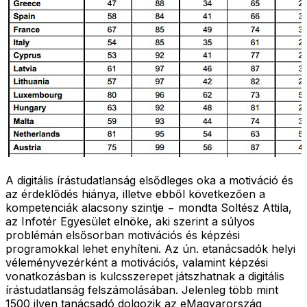
A digitális írástudatlanság elsődleges oka a motiváció és
az érdeklődés hiánya, illetve ebből következően a
kompetenciák alacsony szintje − mondta Soltész Attila,
az Infotér Egyesület elnöke, aki szerint a súlyos
problémán elsősorban motivációs és képzési
programokkal lehet enyhíteni. Az ún. etanácsadók helyi
véleményvezérként a motivációs, valamint képzési
vonatkozásban is kulcsszerepet játszhatnak a digitális
írástudatlanság felszámolásában. Jelenleg több mint
1500 ilyen tanácsadó dolgozik az eMagyarország