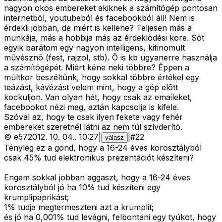
nagyon okos embereket akiknek a számítógép pontosan
internetbõl, youtubeból és facebookból áll! Nem is
érdekli jobban, de miért is kellene? Teljesen más a
munkája, más a hobbija más az érdeklõdési köre. Sõt
egyik barátom egy nagyon intelligens, kifinomult
mûvésznõ (fest, rajzol, stb). Õ is kb ugyanerre használja
a számítógépét. Miért kéne neki többre? Éppen a
múltkor beszéltünk, hogy sokkal többre értékel egy
teázást, kávézást velem mint, hogy a gép elõtt
kockuljon. Van olyan hét, hogy csak az emaileket,
facebookot nézi meg, aztán kapcsolja is kifele.
Szóval az, hogy te csak ilyen fekete vagy fehér
embereket szeretnél látni az nem túl szívderítõ.
©
e57
2012. 10. 04.
.
10:27
|
|
#
22
válasz
Tényleg ez a gond, hogy a 16-24 éves korosztályból
csak 45% tud elektronikus prezentációt készíteni?
Engem sokkal jobban aggaszt, hogy a 16-24 éves
korosztályból jó ha 10% tud készíteni egy
krumplipaprikást;
1% tudja megtermeszteni azt a krumplit;
és jó ha 0,001% tud levágni, felbontani egy tyúkot, hogy