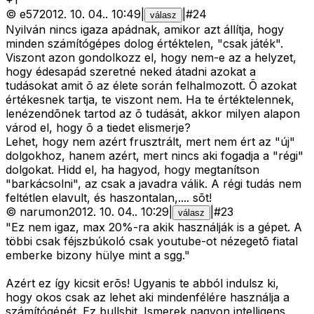
+
1
©
e57
2012. 10. 04.
.
10:49
|
|
#
24
válasz
Nyilván nincs igaza apádnak, amikor azt állítja, hogy
minden számítógépes dolog értéktelen, "csak játék".
Viszont azon gondolkozz el, hogy nem-e az a helyzet,
hogy édesapád szeretné neked átadni azokat a
tudásokat amit õ az élete során felhalmozott. Õ azokat
értékesnek tartja, te viszont nem. Ha te értéktelennek,
lenézendõnek tartod az õ tudását, akkor milyen alapon
várod el, hogy õ a tiedet elismerje?
Lehet, hogy nem azért frusztrált, mert nem ért az "új"
dolgokhoz, hanem azért, mert nincs aki fogadja a "régi"
dolgokat. Hidd el, ha hagyod, hogy megtanítson
"barkácsolni", az csak a javadra válik. A régi tudás nem
feltétlen elavult, és haszontalan,.... sõt!
©
narumon
2012. 10. 04.
.
10:29
|
|
#
23
válasz
"Ez nem igaz, max 20%-ra akik használják is a gépet. A
többi csak féjszbúkoló csak youtube-ot nézegetõ fiatal
emberke bizony hülye mint a sgg."
Azért ez így kicsit erõs! Ugyanis te abból indulsz ki,
hogy okos csak az lehet aki mindenfélére használja a
számítógépét. Ez bullshit. Ismerek nagyon intelligens