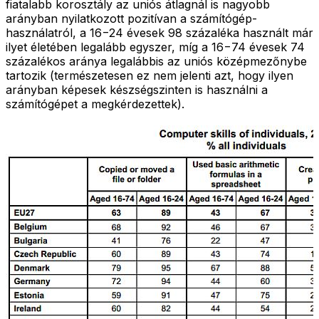
fiatalabb korosztály az uniós átlagnál is nagyobb
arányban nyilatkozott pozitívan a számítógép-
használatról, a 16−24 évesek 98 százaléka használt már
ilyet életében legalább egyszer, míg a 16−74 évesek 74
százalékos aránya legalábbis az uniós középmezőnybe
tartozik (természetesen ez nem jelenti azt, hogy ilyen
arányban képesek készségszinten is használni a
számítógépet a megkérdezettek).