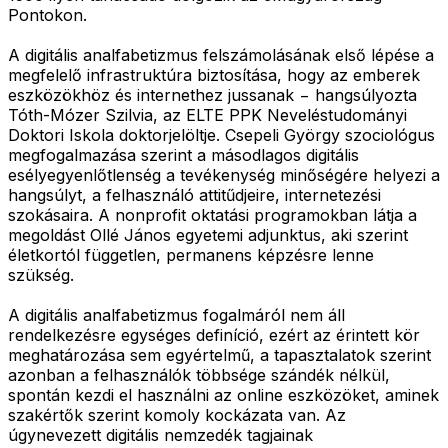
Pontokon.
A digitális analfabetizmus felszámolásának első lépése a
megfelelő infrastruktúra biztosítása, hogy az emberek
eszközökhöz és internethez jussanak − hangsúlyozta
Tóth-Mózer Szilvia, az ELTE PPK Neveléstudományi
Doktori Iskola doktorjelöltje. Csepeli György szociológus
megfogalmazása szerint a másodlagos digitális
esélyegyenlőtlenség a tevékenység minőségére helyezi a
hangsúlyt, a felhasználó attitűdjeire, internetezési
szokásaira. A nonprofit oktatási programokban látja a
megoldást Ollé János egyetemi adjunktus, aki szerint
életkortól független, permanens képzésre lenne
szükség.
A digitális analfabetizmus fogalmáról nem áll
rendelkezésre egységes definíció, ezért az érintett kör
meghatározása sem egyértelmű, a tapasztalatok szerint
azonban a felhasználók többsége szándék nélkül,
spontán kezdi el használni az online eszközöket, aminek
szakértők szerint komoly kockázata van. Az
úgynevezett digitális nemzedék tagjainak