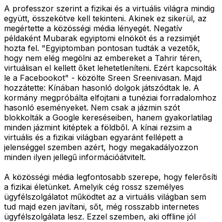
A professzor szerint a fizikai és a virtuális világra mindig
együtt, összekötve kell tekinteni. Akinek ez sikerül, az
megértette a közösségi média lényegét. Negatív
példaként Mubarak egyiptomi elnököt és a rezsimjét
hozta fel. "Egyiptomban pontosan tudták a vezetők,
hogy nem elég megölni az embereket a Tahrir téren,
virtuálisan el kellett őket lehetetleníteni. Ezért kapcsolták
le a Facebookot" - közölte Sreen Sreenivasan. Majd
hozzátette: Kínában hasonló dolgok játszódtak le. A
kormány megpróbálta elfojtani a tunéziai forradalomhoz
hasonló eseményeket. Nem csak a jázmin szót
blokkolták a Google kereséseiben, hanem gyakorlatilag
minden jázmint kitéptek a földből. A kínai rezsim a
virtuális és a fizikai világban egyaránt fellépett a
jelenséggel szemben azért, hogy megakadályozzon
minden ilyen jellegű információátvitelt.
A közösségi média legfontosabb szerepe, hogy felerősíti
a fizikai életünket. Amelyik cég rossz személyes
ügyfélszolgálatot működtet az a virtuális világban sem
tud majd ezen javítani, sőt, még rosszabb internetes
ügyfélszolgálata lesz. Ezzel szemben, aki offline jól