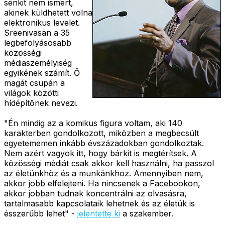
senkit nem ismert,
akinek küldhetett volna
elektronikus levelet.
Sreenivasan a 35
legbefolyásosabb
közösségi
médiaszemélyiség
egyikének számít. Ő
magát csupán a
világok közötti
hídépítőnek nevezi.
"Én mindig az a komikus figura voltam, aki 140
karakterben gondolkozott, miközben a megbecsült
egyetememen inkább évszázadokban gondolkoztak.
Nem azért vagyok itt, hogy bárkit is megtérítsek. A
közösségi médiát csak akkor kell használni, ha passzol
az életünkhöz és a munkánkhoz. Amennyiben nem,
akkor jobb elfelejteni. Ha nincsenek a Facebookon,
akkor jobban tudnak koncentrálni az olvasásra,
tartalmasabb kapcsolataik lehetnek és az életük is
ésszerűbb lehet" -
jelentette ki
a szakember.