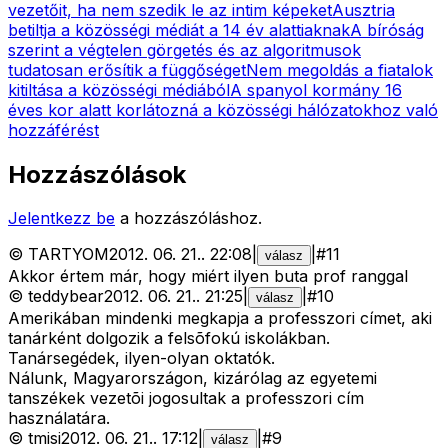
vezetőit, ha nem szedik le az intim képeket
Ausztria
betiltja a közösségi médiát a 14 év alattiaknak
A bíróság
szerint a végtelen görgetés és az algoritmusok
tudatosan erősítik a függőséget
Nem megoldás a fiatalok
kitiltása a közösségi médiából
A spanyol kormány 16
éves kor alatt korlátozná a közösségi hálózatokhoz való
hozzáférést
Hozzászólások
Jelentkezz be
a hozzászóláshoz.
©
TARTYOM
2012. 06. 21.
.
22:08
|
|
#
11
válasz
Akkor értem már, hogy miért ilyen buta prof ranggal
©
teddybear
2012. 06. 21.
.
21:25
|
|
#
10
válasz
Amerikában mindenki megkapja a professzori címet, aki
tanárként dolgozik a felsõfokú iskolákban.
Tanársegédek, ilyen-olyan oktatók.
Nálunk, Magyarországon, kizárólag az egyetemi
tanszékek vezetõi jogosultak a professzori cím
használatára.
©
tmisi
2012. 06. 21.
.
17:12
|
|
#
9
válasz