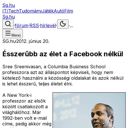
Sg.hu
IT/Tech
Tudomány
Játék
Autó
Film
Sg.hu
·
fórum
·
RSS
·
hírlevél
·
·
...
Menü
SG.hu
·
2012. június 20.
Ésszerűbb az élet a Facebook nélkül
Sree Sreenivasan, a Columbia Business School
professzora azt az álláspontot képviseli, hogy nem
kötelező használni a közösségi oldalakat és azok nélkül
is lehet ésszerű, teljes életet élni.
A New York-i
professzor az elsők
között csatlakozott a
világhálóhoz. Már
1992-ben volt e-mail
címe, pedig akkor még