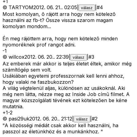
+
1
©
TARTYOM
2012. 06. 21.
.
02:05
|
|
#
4
válasz
Most komolyan, õ rájött arra hogy nem kötelezõ
használni az fb-t? Össze vissza szarom magam
komolyan mondom...
Én meg rájöttem arra, hogy nem kötelezõ minden
nyomoréknek prof rangot adni.
-
1
©
willcox
2012. 06. 20.
.
22:39
|
|
#
3
válasz
Az emberek már akkor is teljes életet éltek, amikor még
számítógép sem volt.
Usákiában egyetemi professzornak kell lenni ahhoz,
hogy valaki ne faszbukozzon?
A világ végtelenül aljas, különösen az usákoknál. Aki
még nem látta, nézze meg az Inside Job címû filmet. A
magyar közszolgálati tévének ezt kötelezõen be kéne
mutatnia.
+
1
-
2
©
pasi29uk
2012. 06. 20.
.
21:12
|
|
#
2
válasz
"A közösségi médiát csak akkor kell használni, ha
passzol az életünkhöz és a munkánkhoz. "