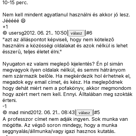
10-15 perc.
Nem kell mindent agyatlanul használni és akkor jó lesz.
Jééééé 😄
+
1
©
usersg
2012. 06. 21.
.
10:50
|
|
#
6
válasz
"azt az álláspontot képviseli, hogy nem kötelezõ
használni a közösségi oldalakat és azok nélkül is lehet
ésszerû, teljes életet élni."
Nyugaton ez valami meglepõ kijelentés? Én pl simán
megvagyok ilyen oldalak nélkül, és semmi hátrányom
nem származik belõle. Ha megkérdezik hol érhetnek el,
megadok egy email címet, és kész. Ha meglepõdnek
hogy dehát miért nem a pofakönyv, akkor megmondom
hogy azért mert nem kell. Ennyi. Álltalában meg szokták
érteni.
-
1
©
mad mind
2012. 06. 21.
.
08:43
|
|
#
5
válasz
A professzor címet nem adják ingyen. Sok munka van
mögötte. Az végsõ soron mindegy, hogy a munka
seggnyalás/állmunka/vagy igazi hasznos kutatás.