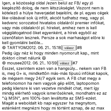
Igen, a közösségi oldal /ezen belül az FB/ egy jó
kiegészítõ dolog, de nem létszükséglet. Viszont nem is
kötelezõ a hülye haverjaidat bejelölni, de pl. egyes cégek
like-olásával sok új infót, akciót tudhatsz meg, vagy pl.
kedvenc sorozatod hivatalos oldaláról premier infókat,
vagy más oldalakról pl. híreket, amihez nem is kell
végiglátogatnod õket egyenként, a hírek egybõl az
üzenõfalon lesznek. Persze a sok marhaságot elõre ki
kell gyomlálni belõle...
©
TARTYOM
2012. 06. 21.
.
15:18
|
|
#
8
válasz
Pedig úgy néz ki hogy minden nyomorult kap., mint
doktori címet nálunk 😄
©
mousee
2012. 06. 21.
.
10:59
|
|
#
7
válasz
Ésszel, szerintem ezen van a hangsúly... nekem van FB
is, meg G+ is, mindkettõn más-más típusú infókat kapok,
de mégsem megy 24/7 egyik sem. A FB chat megy a
telefonomon ha nem vagyok gép elõtt, laptopomon
pedig kliensre ki van vezetve mindkét chat, mert így
mindig elérhetõ vagyok ismerõsöknek, mondhatni ez az
"új MSN", ami 100%-ban leváltotta az SMS-ezést.
Magát a weboldalt kb napi egyszer ha megnyitom,
esténként megnézni hogy mi történt aznap, de az max