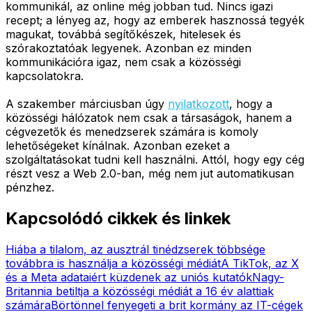
kommunikál, az online még jobban tud. Nincs igazi
recept; a lényeg az, hogy az emberek hasznossá tegyék
magukat, továbbá segítőkészek, hitelesek és
szórakoztatóak legyenek. Azonban ez minden
kommunikációra igaz, nem csak a közösségi
kapcsolatokra.
A szakember márciusban úgy
nyilatkozott
, hogy a
közösségi hálózatok nem csak a társaságok, hanem a
cégvezetők és menedzserek számára is komoly
lehetőségeket kínálnak. Azonban ezeket a
szolgáltatásokat tudni kell használni. Attól, hogy egy cég
részt vesz a Web 2.0-ban, még nem jut automatikusan
pénzhez.
Kapcsolódó cikkek és linkek
Hiába a tilalom, az ausztrál tinédzserek többsége
továbbra is használja a közösségi médiát
A TikTok, az X
és a Meta adataiért küzdenek az uniós kutatók
Nagy-
Britannia betiltja a közösségi médiát a 16 év alattiak
számára
Börtönnel fenyegeti a brit kormány az IT-cégek