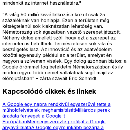
mindenkit az internet használatára."
"A világ 90 millió kisvállalkozása közül csak 25
százaléknak van honlapja. Ezen a területen még
kétségtelenül sok kiaknázatlan lehetőség van.
Németország sok ágazatban vezető szerepet játszott.
Néhány dolog amellett szól, hogy ezt a szerepet az
interneten is betöltheti. Természetesen sok vita és
beszélgetés lesz. Az innováció és az adatvédelem
közötti egyensúly például az a terület, amelyet én
nagyon a szívemen viselek. Egy dolog azonban biztos: a
Google örömmel fog befektetni Németországban és ily
módon egyre több német vállalatnak segít majd az
előrejutásban" - zárta szavait Eric Schmidt.
Kapcsolódó cikkek és linkek
A Google egy napra rendkívül egyszerűvé tette a
műholdfelvételek meghamisítását
Milliárdos perek
áradata fenyegeti a Google-t
Európában
Megnégyszerezte profitját a Google
anyavállalata
A Google egyre inkább bezárja a