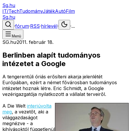
Sg.hu
IT/Tech
Tudomány
Játék
Autó
Film
Sg.hu
·
fórum
·
RSS
·
hírlevél
·
·
...
Menü
SG.hu
·
2011. február 18.
Berlinben alapít tudományos
intézetet a Google
A tengerentúli óriás erősíteni akarja jelenlétét
Európában, ezért a német fővárosban tudományos
intézetet hoznak létre. Eric Schmidt, a Google
vezérigazgatója nyilatkozott a vállalat terveiről.
A Die Welt
interjúvolta
meg
, a vezetőt, aki a
világgazdaságot
megnézve - a
kihívásoktól függetlenül