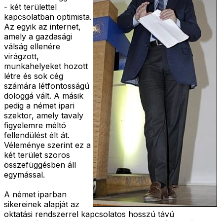
- két területtel
kapcsolatban optimista.
Az egyik az internet,
amely a gazdasági
válság ellenére
virágzott,
munkahelyeket hozott
létre és sok cég
számára létfontosságú
dologgá vált. A másik
pedig a német ipari
szektor, amely tavaly
figyelemre méltó
fellendülést élt át.
Véleménye szerint ez a
két terület szoros
összefüggésben áll
egymással.
A német iparban
sikereinek alapját az
oktatási rendszerrel kapcsolatos hosszú távú