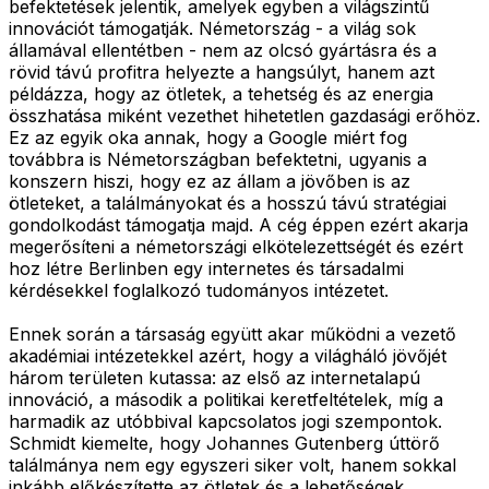
befektetések jelentik, amelyek egyben a világszintű
innovációt támogatják. Németország - a világ sok
államával ellentétben - nem az olcsó gyártásra és a
rövid távú profitra helyezte a hangsúlyt, hanem azt
példázza, hogy az ötletek, a tehetség és az energia
összhatása miként vezethet hihetetlen gazdasági erőhöz.
Ez az egyik oka annak, hogy a Google miért fog
továbbra is Németországban befektetni, ugyanis a
konszern hiszi, hogy ez az állam a jövőben is az
ötleteket, a találmányokat és a hosszú távú stratégiai
gondolkodást támogatja majd. A cég éppen ezért akarja
megerősíteni a németországi elkötelezettségét és ezért
hoz létre Berlinben egy internetes és társadalmi
kérdésekkel foglalkozó tudományos intézetet.
Ennek során a társaság együtt akar működni a vezető
akadémiai intézetekkel azért, hogy a világháló jövőjét
három területen kutassa: az első az internetalapú
innováció, a második a politikai keretfeltételek, míg a
harmadik az utóbbival kapcsolatos jogi szempontok.
Schmidt kiemelte, hogy Johannes Gutenberg úttörő
találmánya nem egy egyszeri siker volt, hanem sokkal
inkább előkészítette az ötletek és a lehetőségek