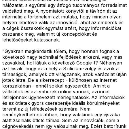
hálózatát, s egyúttal egy átfogó tudományos forradalmat
valósított meg. A nyomtatott könyvtől a távírón át az
internetig a történelem azt mutatja, hogy minden olyan
helyen lehetővé válik az innováció, ahol az emberek és
a cégek összekötik egymást azért, hogy információkat
osszanak meg, valamint új koncepciókat és
lehetőségeket kutassanak.
"Gyakran megkérdezik tőlem, hogy honnan fognak a
következő nagy technikai fejlődések érkezni, vagy más
szavakkal, hol látjuk a következő Google-t? Néhányan
azt hiszik, hogy ez a hely a Szilícium-völgy és azok a
társaságok, amelyek ott virágzanak, azok varázslat útján
jöttek létre. De a sikerrecept - különösen az internet
korszakában - ennél sokkal egyszerűbb. Amint a
vállalatok és az emberek online vannak, azonnal
létrejönnek úgynevezett mérleghatások. Az információk
és az ötletek gyors csereberéje ideális körülményeket
teremt az új felfedezések számára. Nem
reménykedhetünk abban, hogy valakinek egy éjszaka
alatt zseniális ötlete támad. Sem az innovációk, sem a
cégnövekedés nem így valósulnak meg. Ezért bátorítunk