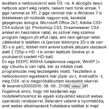
leváltani a netbookokról web OS -re. A döcögõs lassú
netbook azért elég relatív, nekem nem tûnik annak. 1
giga rammal az XP, 2 giga rammal már a Windows 7 is
tökéletesen jól mûködik nagyon sok, kevésbé
gépigényes dologra. Microsoft Office 2k7, Adobe CS3-
CS4 kütyük (pl. Photoshop CS3, Dreamweaver CS4
amiket én használok rajta), és szóval még számos
program nagyon jól elfut rajta, ami nem igényel netet.
Játékokat is találtam rá (persze többnyire 2D-s de van
3D-s is pár), többet mint amivel tudnék játszani utazások
alatt :| 720p-s HD -t is simán lejátszik (kivéve pl. a
youtuberól szedett HD-kat).
Én egy EEEPC 900HA tulajdonosa vagyok, WinXP (+
egy Ubuntu is van rajta, bár az inkább csak
programozás meg tesztelgetés miatt). Teszteltem a
netbookomon egyébként már jópár os-t, AndroidOs -t,
még OSX -el is megpróbálkoztam kevesebb sikerrel.
©
lexandro2000
2010. 08. 09.
.
21:08
|
|
#
1
válasz
Fogalmuk sincs, hogy mit kezdjenek egy
mobiltelefonokhoz és egyéb kütyükhöz készült webes
operációs rendszerrel. Belerakni valamit a nyomtatóba,
amit webes alkalmazások futtatására találtak ki majd