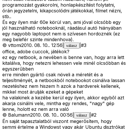
programozást gyakorolni, honlapkészítést folytatni,
órán jegyzetelni, kikapcsolódni játékokkal, filmet nézni,
stb..
És egy ilyen már 60e körül van, ami jóval olcsóbb egy
jól használható notebooknál, ráadásul autó hiányában
egy nagyobb laptopot nem is szívesen hordoznék (ez
meg belefér szinte mindenhova).
©
vttomi
2010. 08. 10.
.
12:56
|
|
#
3
válasz
office, adobe cuccok, játékok?
ez egy netbook, a nevében is benne van, hogy arra lett
kitalálva, hogy netezni lehessen vele minél olcsóbban és
egyszerûbben
erre minden gyártó csak növeli a méretét és a
teljesítményét, a netbookból notebookot csinálva lassan
nezetéshez nem hiszem h azok a hardverek kellenek,
mikkel most árulják ezeket a gépeket
ha valakinek a kezébe kerül egy ilyen, akkor egybõl azt
akarja csinálni vele, mintha egy rendes, "nagy" gép
lenne, holott ez nem arra való
©
Balumann
2010. 08. 10.
.
00:56
|
|
#
2
válasz
Én saját tapasztalatból viszont megerõsítem, hogy
semmi értelme a Windowst vagy akár Ubuntu disztrókat