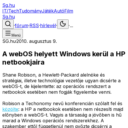
Sg.hu
IT/Tech
Tudomány
Játék
Autó
Film
Sg.hu
·
fórum
·
RSS
·
hírlevél
·
·
...
Menü
SG.hu
·
2010. augusztus 9.
A webOS helyett Windows kerül a HP
netbookjaira
Shane Robison, a Hewlett-Packard alelnöke és
stratégiai, illetve technológiai vezetője ugyan dicsérte a
webOS-t, de kijelentette: az operációs rendszert a
netbookok esetében nem fogják figyelembe venni.
Robison a Techonomy nevű konferencián szólalt fel és
közölte
: a HP a netbookok esetében nem részesíti majd
előnyben a webOS-t. Vagyis a társaság a jövőben is hű
marad a Windows operációs rendszerekhez. A
szakember ettől függetlenül nem győzte dicsérni a