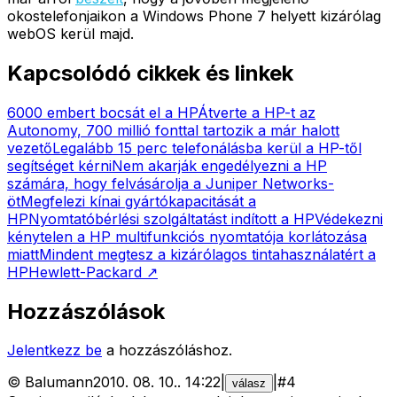
okostelefonjaikon a Windows Phone 7 helyett kizárólag
webOS kerül majd.
Kapcsolódó cikkek és linkek
6000 embert bocsát el a HP
Átverte a HP-t az
Autonomy, 700 millió fonttal tartozik a már halott
vezető
Legalább 15 perc telefonálásba kerül a HP-től
segítséget kérni
Nem akarják engedélyezni a HP
számára, hogy felvásárolja a Juniper Networks-
öt
Megfelezi kínai gyártókapacitását a
HP
Nyomtatóbérlési szolgáltatást indított a HP
Védekezni
kénytelen a HP multifunkciós nyomtatója korlátozása
miatt
Mindent megtesz a kizárólagos tintahasználatért a
HP
Hewlett-Packard
↗
Hozzászólások
Jelentkezz be
a hozzászóláshoz.
©
Balumann
2010. 08. 10.
.
14:22
|
|
#
4
válasz