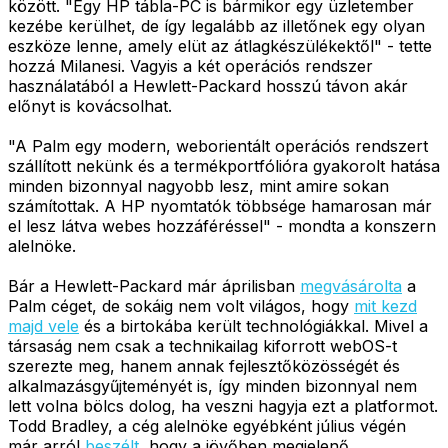
között. "Egy HP tábla-PC is bármikor egy üzletember
kezébe kerülhet, de így legalább az illetőnek egy olyan
eszköze lenne, amely elüt az átlagkészülékektől" - tette
hozzá Milanesi. Vagyis a két operációs rendszer
használatából a Hewlett-Packard hosszú távon akár
előnyt is kovácsolhat.
"A Palm egy modern, weborientált operációs rendszert
szállított nekünk és a termékportfólióra gyakorolt hatása
minden bizonnyal nagyobb lesz, mint amire sokan
számítottak. A HP nyomtatók többsége hamarosan már
el lesz látva webes hozzáféréssel" - mondta a konszern
alelnöke.
Bár a Hewlett-Packard már áprilisban
megvásárolta
a
Palm céget, de sokáig nem volt világos, hogy
mit kezd
majd vele
és a birtokába került technológiákkal. Mivel a
társaság nem csak a technikailag kiforrott webOS-t
szerezte meg, hanem annak fejlesztőközösségét és
alkalmazásgyűjteményét is, így minden bizonnyal nem
lett volna bölcs dolog, ha veszni hagyja ezt a platformot.
Todd Bradley, a cég alelnöke egyébként július végén
már arról
beszélt
, hogy a jövőben megjelenő