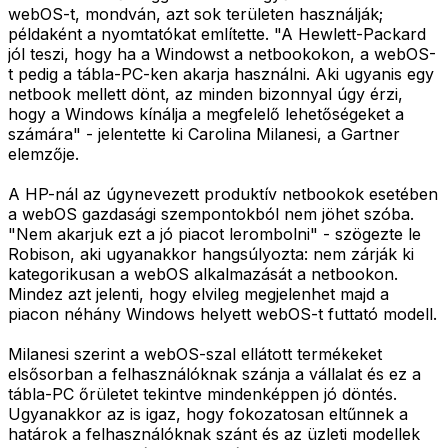
webOS-t, mondván, azt sok területen használják;
példaként a nyomtatókat említette. "A Hewlett-Packard
jól teszi, hogy ha a Windowst a netbookokon, a webOS-
t pedig a tábla-PC-ken akarja használni. Aki ugyanis egy
netbook mellett dönt, az minden bizonnyal úgy érzi,
hogy a Windows kínálja a megfelelő lehetőségeket a
számára" - jelentette ki Carolina Milanesi, a Gartner
elemzője.
A HP-nál az úgynevezett produktív netbookok esetében
a webOS gazdasági szempontokból nem jöhet szóba.
"Nem akarjuk ezt a jó piacot lerombolni" - szögezte le
Robison, aki ugyanakkor hangsúlyozta: nem zárják ki
kategorikusan a webOS alkalmazását a netbookon.
Mindez azt jelenti, hogy elvileg megjelenhet majd a
piacon néhány Windows helyett webOS-t futtató modell.
Milanesi szerint a webOS-szal ellátott termékeket
elsősorban a felhasználóknak szánja a vállalat és ez a
tábla-PC őrületet tekintve mindenképpen jó döntés.
Ugyanakkor az is igaz, hogy fokozatosan eltűnnek a
határok a felhasználóknak szánt és az üzleti modellek