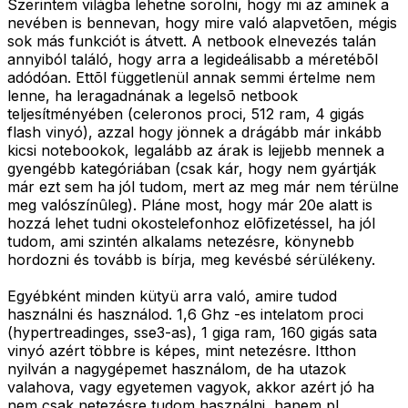
Szerintem világba lehetne sorolni, hogy mi az aminek a
nevében is bennevan, hogy mire való alapvetõen, mégis
sok más funkciót is átvett. A netbook elnevezés talán
annyiból találó, hogy arra a legideálisabb a méretébõl
adódóan. Ettõl függetlenül annak semmi értelme nem
lenne, ha leragadnának a legelsõ netbook
teljesítményében (celeronos proci, 512 ram, 4 gigás
flash vinyó), azzal hogy jönnek a drágább már inkább
kicsi notebookok, legalább az árak is lejjebb mennek a
gyengébb kategóriában (csak kár, hogy nem gyártják
már ezt sem ha jól tudom, mert az meg már nem térülne
meg valószínûleg). Pláne most, hogy már 20e alatt is
hozzá lehet tudni okostelefonhoz elõfizetéssel, ha jól
tudom, ami szintén alkalams netezésre, könynebb
hordozni és tovább is bírja, meg kevésbé sérülékeny.
Egyébként minden kütyü arra való, amire tudod
használni és használod. 1,6 Ghz -es intelatom proci
(hypertreadinges, sse3-as), 1 giga ram, 160 gigás sata
vinyó azért többre is képes, mint netezésre. Itthon
nyilván a nagygépemet használom, de ha utazok
valahova, vagy egyetemen vagyok, akkor azért jó ha
nem csak netezésre tudom használni, hanem pl.