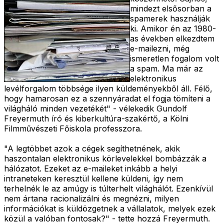
mindezt elsősorban a
spamerek használják
ki. Amikor én az 1980-
as években elkezdtem
e-mailezni, még
ismeretlen fogalom volt
a spam. Ma már az
elektronikus
levélforgalom többsége ilyen küldeményekből áll. Félő,
hogy hamarosan ez a szennyáradat el fogja tömíteni a
világháló minden vezetékét" - vélekedik Gundolf
Freyermuth író és kiberkultúra-szakértő, a Kölni
Filmművészeti Főiskola professzora.
"A legtöbbet azok a cégek segíthetnének, akik
haszontalan elektronikus körlevelekkel bombázzák a
hálózatot. Ezeket az e-maileket inkább a helyi
intraneteken keresztül kellene küldeni, így nem
terhelnék le az amúgy is túlterhelt világhálót. Ezenkívül
nem ártana racionalizálni és megnézni, milyen
információkat is küldözgetnek a vállalatok, melyek ezek
közül a valóban fontosak?" - tette hozzá Freyermuth.