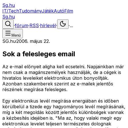
Sg.hu
IT/Tech
Tudomány
Játék
Autó
Film
Sg.hu
·
fórum
·
RSS
·
hírlevél
·
·
...
Menü
SG.hu
·
2006. május 22.
Sok a felesleges email
Az e-mail előnyeit aligha kell ecsetelni. Napjainkban már
nem csak a magánszemélyek használják, de a cégek is
hivatalos leveleiket elektronikus úton bonyolítják.
Azonban szakemberek szerint az e-mailek jelentős
részének megírása felesleges.
Egy elektronikus levél megírása energiában és időben
körülbelül a tizede egy hagyományos levél megírásának,
míg a két megoldás között jelentős különbségek vannak
a kézbesítés idejében is. "Ma az, hogy valaki megír egy
elektronikus levelet teljesen természetes dolognak