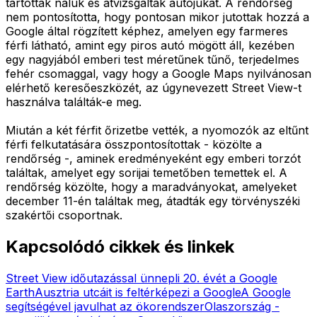
tartottak náluk és átvizsgálták autójukat. A rendőrség
nem pontosította, hogy pontosan mikor jutottak hozzá a
Google által rögzített képhez, amelyen egy farmeres
férfi látható, amint egy piros autó mögött áll, kezében
egy nagyjából emberi test méretűnek tűnő, terjedelmes
fehér csomaggal, vagy hogy a Google Maps nyilvánosan
elérhető keresőeszközét, az úgynevezett Street View-t
használva találták-e meg.
Miután a két férfit őrizetbe vették, a nyomozók az eltűnt
férfi felkutatására összpontosítottak - közölte a
rendőrség -, aminek eredményeként egy emberi torzót
találtak, amelyet egy sorijai temetőben temettek el. A
rendőrség közölte, hogy a maradványokat, amelyeket
december 11-én találtak meg, átadták egy törvényszéki
szakértői csoportnak.
Kapcsolódó cikkek és linkek
Street View időutazással ünnepli 20. évét a Google
Earth
Ausztria utcáit is feltérképezi a Google
A Google
segítségével javulhat az ökorendszer
Olaszország -