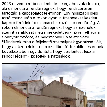
2023 novemberében jelentette be egy hozzátartozója,
aki elmondta a rendőrségnek, hogy rendszeresen
tartották a kapcsolatot telefonon. Egy hosszabb ideig
tartó csend után a rokon gyanús üzeneteket kezdett
kapni a férfi telefonszámáról - közölte a rendőrség. A
rokon elmondta a rendőrségnek, hogy az üzenetek
szerint az áldozat megismerkedett egy nővel, elhagyja
Spanyolországot, és megszabadul a telefonjától.
"Mindezek miatt a feljelentő személynek gyanússá vált,
hogy az üzeneteket nem az eltűnt férfi küldte, és ennek
következtében úgy döntött, hogy bejelentést tesz a
rendőrségen” - közölték a hatóságok.