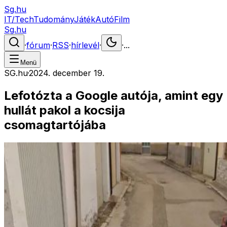
Sg.hu
IT/Tech
Tudomány
Játék
Autó
Film
Sg.hu
·
fórum
·
RSS
·
hírlevél
·
·
...
Menü
SG.hu
·
2024. december 19.
Lefotózta a Google autója, amint egy
hullát pakol a kocsija
csomagtartójába