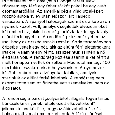
Rutinfelvétel volt, amelyet a Google Street View
rögzített: egy férfi egy fehér táskát pakol be egy autó
csomagtartójába. Az amerikai cég a világ utcaképeit
rögzítő autója 15 év után először járt Tajueco
városában. A spanyol hatóságok szerint ez a kép azon
nyomok között volt, amelyek segítettek elvezetni őket
két emberhez, akiket nemrég tartóztattak le egy tavaly
eltűnt férfi ügyében. A rendőrség közleményében azt
írta, hogy az ország északi részén, Soria tartományban
őrizetbe vettek egy nőt, akit az eltűnt férfi élettársaként
írtak le, valamint egy férfit, aki szerintük szintén a nő
élettársa volt. A rendőrség közlése szerint a két férfit a
múlt hónapban vették őrizetbe a Madridtól mintegy 100
mérföldre északra fekvő helyszíneken. A nyomozók
később emberi maradványokat találtak, amelyek
szerintük az eltűnt férfié lehetnek. A rendőrség nem
azonosította sem az őrizetbe vett személyeket, sem az
áldozatot.
A rendőrség a párost „súlyosbított illegális fogva tartás
bűncselekményének feltételezett elkövetőiként”
jellemezte, és közölte, hogy az áldozat eltűnése és
halála miatt vádat emelnek ellenük. A férfi eltűnését