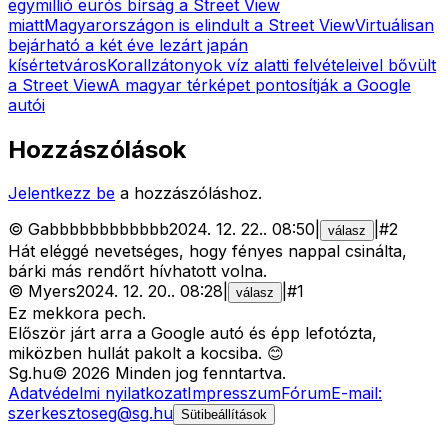
egymillió eurós bírság a Street View
miatt
Magyarországon is elindult a Street View
Virtuálisan
bejárható a két éve lezárt japán
kísértetváros
Korallzátonyok víz alatti felvételeivel bővült
a Street View
A magyar térképet pontosítják a Google
autói
Hozzászólások
Jelentkezz be
a hozzászóláshoz.
©
Gabbbbbbbbbbbb
2024. 12. 22.
.
08:50
|
|
#
2
válasz
Hát eléggé nevetséges, hogy fényes nappal csinálta,
bárki más rendőrt hívhatott volna.
©
Myers
2024. 12. 20.
.
08:28
|
|
#
1
válasz
Ez mekkora pech.
Először járt arra a Google autó és épp lefotózta,
miközben hullát pakolt a kocsiba. 😊
Sg
.hu
©
2026
Minden jog fenntartva.
Adatvédelmi nyilatkozat
Impresszum
Fórum
E-mail:
szerkesztoseg@sg.hu
Sütibeállítások