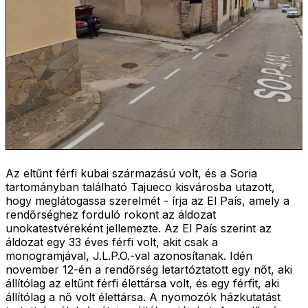
Az eltűnt férfi kubai származású volt, és a Soria
tartományban található Tajueco kisvárosba utazott,
hogy meglátogassa szerelmét - írja az El País, amely a
rendőrséghez forduló rokont az áldozat
unokatestvéreként jellemezte. Az El País szerint az
áldozat egy 33 éves férfi volt, akit csak a
monogramjával, J.L.P.O.-val azonosítanak. Idén
november 12-én a rendőrség letartóztatott egy nőt, aki
állítólag az eltűnt férfi élettársa volt, és egy férfit, aki
állítólag a nő volt élettársa. A nyomozók házkutatást