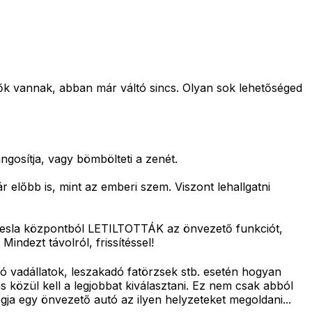
ők vannak, abban már váltó sincs. Olyan sok lehetőséged
ngosítja, vagy bömbölteti a zenét.
 előbb is, mint az emberi szem. Viszont lehallgatni
a Tesla központból LETILTOTTÁK az önvezető funkciót,
indezt távolról, frissítéssel!
ró vadállatok, leszakadó fatörzsek stb. esetén hogyan
közül kell a legjobbat kiválasztani. Ez nem csak abból
ja egy önvezető autó az ilyen helyzeteket megoldani...