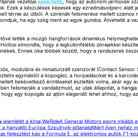
rtjának vezetője
kijelentette
, hogy az autonóm járművek szá
k. Ezek a készülékek képesek egy ezredmásodperc alatt je
kell térnie az útból. A szirénák felismerése mellett számo
mondjuk, ha egy szög ment az egyik gumiba. Átvehetik a vez
lehetővé tették a mozgó hangforrások dinamikus helymeghat
. Hollosi elmondta, hogy a legkülönfélébb zörejekkel készít
mékek. Ennek oka többek között, hogy a rendszerek összet
iós, moduláris és miniatürizált szenzorát (Contact Sensor 
tni egymástól a kopogást, a horpadásokat és a karcolásoka
llett bekövetkező érintéseket észlelték volna, akár egy a
ékben felismerjék a vandalizmust, az utak állapotát, a hang
, hogy egy kopogás az ajtón elegendő lehet ahhoz, hogy azt
i jelenlétét a kínai WeRide
A General Motors egyre inkább el
 a hanyatló Európa Szputnyik-pillanata
Miért ilyen nehéz 
as fejlesztést kap a Formula E, az elektromos autók F1-köz