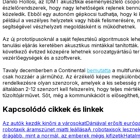
Danilo Hollosi, az IDMT akusztikai eseményészlelő csopo
észlelőrendszerek, hogy nagy lehetőségek rejlenek bennü
közeledik. Ebből egy autonóm gépkocsi tudhatja, hogy ki 
például a veszélyes helyzetek vagy hibák felismerésére, 
segítségével vészhelyzeti megoldásként is működhetnek.
Az új prototípusoknál a saját fejlesztésű algoritmusok 
tanulási eljárás keretében akusztikus mintákkal tanították
következő évtized közepére lehetnek sorozatgyártású ter
vezérlőegységek és a szoftverek.
Tavaly decemberben a Continental
bemutatta
a multifunkc
csak hozzáér a járműhöz. Az érzékelő képes megkülönbözte
rendelkezésre olyan szenzorok, amelyek a kis sebesség me
általában 2-12 szenzort kell felszerelni, hogy teljes mért
tűzoltójárművet. Sőt, még a kommunikációt is elősegítheti
Kapcsolódó cikkek és linkek
Az autók kezdik kinőni a városokat
Dániával erősíti európa
robotaxik áramszünet miatti leállása
A robotaxisok lesznek
drágább, mint a normál, az emberek mégis kifizetik
Hatalm