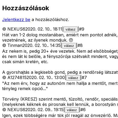
Hozzászólások
Jelentkezz be
a hozzászóláshoz.
©
NEXUS6
2020. 02. 10.
.
18:11
|
|
#
9
válasz
Hát van 1-2 dolog mostanában, amiért nem pontot adnék, h
vezetnének, az ilyenek mondjuk. 😞
©
Tinman
2020. 02. 10.
.
14:35
|
|
#
8
válasz
Az nekem is, pedig 20+ éve vezetek. Nem ad elsőbbséget, j
és nem lát ki belőle, a fényszórója szétvakít mindent, va
csak simán kretén, etc.
A gyorshajtás a legkisebb gond, pedig a rendőrség látsza
©
A1274815
2020. 02. 10.
.
13:00
|
|
#
7
válasz
"Az nem érv, hogy az autonóm nem hallja a mentőt, mert a 
tényleg remek opció..."
Törvény (KRESZ) szerint mentő, tűzoltó, rendőr, speciáli
(melyeknek kéknek és pirosnak kell lennük, a borostyán s
©
NEXUS6
2020. 02. 09.
.
19:15
|
|
#
6
válasz
Igen, ezek többségére már tök jól reagál az önvezérlő. 