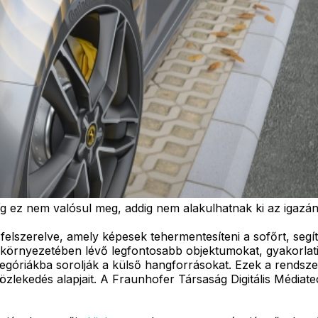
g ez nem valósul meg, addig nem alakulhatnak ki az igazá
lszerelve, amely képesek tehermentesíteni a sofőrt, segíte
i környezetében lévő legfontosabb objektumokat, gyakorl
óriákba sorolják a külső hangforrásokat. Ezek a rendszere
özlekedés alapjait. A Fraunhofer Társaság Digitális Média