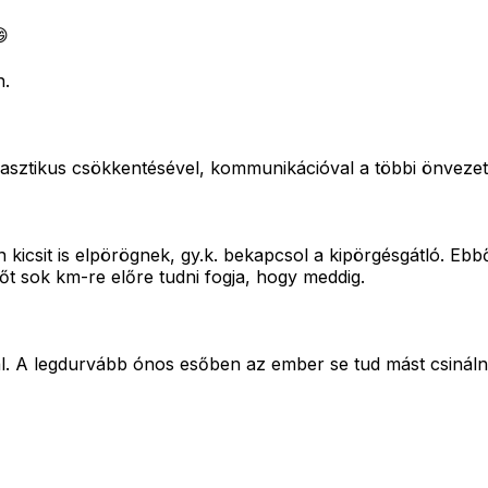
😄
n.
drasztikus csökkentésével, kommunikációval a többi önvezet
csit is elpörögnek, gy.k. bekapcsol a kipörgésgátló. Ebből 
sőt sok km-re előre tudni fogja, hogy meddig.
al. A legdurvább ónos esőben az ember se tud mást csinálni