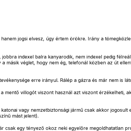
anem jogsi elvesz, úgy értem örökre. Irány a tömegközleked
obbra indexel balra kanyarodik, nem indexel pedig félreáll
gy a másik véglet, hogy nem ég, telefonál közben az út elle
ttevékenysége erre irányul. Rálép a gázra és már nem is lá
mentő villogót viszont használ azt viszont érzékelheti, aká
s katonai vagy nemzetbiztonsági jármű csak akkor jogosult
zínű mást jelent).
Már csak egy tényező okoz neki egyelőre megoldhatatlan pr