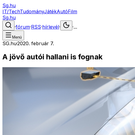
Sg.hu
IT/Tech
Tudomány
Játék
Autó
Film
Sg.hu
·
fórum
·
RSS
·
hírlevél
·
·
...
Menü
SG.hu
·
2020. február 7.
A jövő autói hallani is fognak