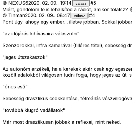
©
NEXUS6
2020. 02. 09.
.
19:14
|
|
#
5
válasz
Miért, gondolom te is lehalkítod a rádiót, amikor tolatsz? 
©
Tinman
2020. 02. 09.
.
08:47
|
|
#
4
válasz
Pont úgy, ahogy egy ember... illetve jobban. Sokkal jobba
"az időjárás kihívásaira válaszolni"
Szenzorokkal, infra kamerával (filléres tétel), sebesség 
"jeges útszakaszok"
Az autonóm érzékeli, ha a kerekek akár csak egy egészen ki
közölt adatokból világosan tudni fogja, hogy jeges az út, 
"ónos eső"
Sebesség drasztikus csökkentése, félreállás vészvillogóv
"továbbá kiugró vadállatok"
Már most drasztikusan jobbak a reflexei, mint neked.