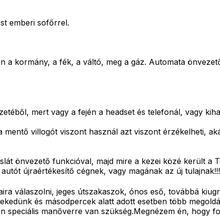
st emberi sofőrrel.
an a kormány, a fék, a váltó, meg a gáz. Automata önvezet
etéből, mert vagy a fején a headset és telefonál, vagy kiha
entő villogót viszont használ azt viszont érzékelheti, akár
eslát önvezető funkcióval, majd mire a kezei közé került 
utót újraértékesítő cégnek, vagy magának az új tulajnak!!! M
aira válaszolni, jeges útszakaszok, ónos eső, továbbá kiug
kedünk és másodpercek alatt adott esetben több megoldás 
yon speciális manőverre van szükség.Megnézem én, hogy fog