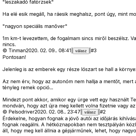
"leszakadó fatörzsek"
Ha elé esik megáll, ha ráesik meghalsz, pont úgy, mint mo
"nagyon speciális manőver"
1m km-t levezettem, de fogalmam sincs miről beszélsz. V
nincs.
©
Tinman
2020. 02. 09.
.
08:41
|
|
#
3
válasz
Pontosan!
Jelenleg is az emberek egy része lószart se hall a környez
Az nem érv, hogy az autonóm nem hallja a mentőt, mert a m
tényleg remek opció...
Mindezt pont akkor, amikor egy ürge vett egy használt T
mondván, hogy azt újra meg kellett volna fizetnie vagy az a
©
Pelsodriver
2020. 02. 08.
.
23:47
|
|
#
2
válasz
Érdekelne, hogyan fognak a jövő autói az időjárás kihívás
fognak reagálni. A hétköznapokban nem tesztpályán közle
áll, hogy meg kell állnia a gépjárműnek, lehet, hogy nag