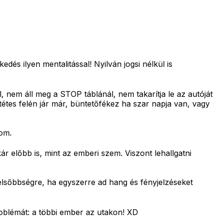
és ilyen mentalitással! Nyilván jogsi nélkül is
, nem áll meg a STOP táblánál, nem takarítja le az autóját
ntétes felén jár már, büntetőfékez ha szar napja van, vagy
tom.
r előbb is, mint az emberi szem. Viszont lehallgatni
 elsőbbségre, ha egyszerre ad hang és fényjelzéseket
oblémát: a többi ember az utakon! XD