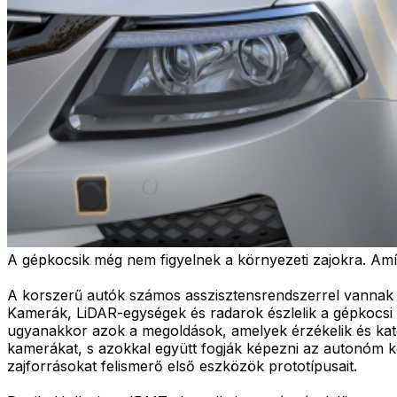
A gépkocsik még nem figyelnek a környezeti zajokra. Amí
A korszerű autók számos asszisztensrendszerrel vannak fe
Kamerák, LiDAR-egységek és radarok észlelik a gépkocs
ugyanakkor azok a megoldások, amelyek érzékelik és kateg
kamerákat, s azokkal együtt fogják képezni az autonóm k
zajforrásokat felismerő első eszközök prototípusait.