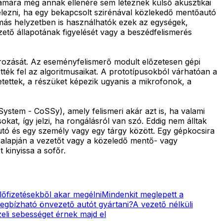
mára még annak ellenére sem léteznek külső akusztikai
lezni, ha egy bekapcsolt szirénával közlekedő mentőautó
s más helyzetben is használhatók ezek az egységek,
ető állapotának figyelését vagy a beszédfelismerés
ározását. Az eseményfelismerő modult előzetesen gépi
ették fel az algoritmusaikat. A prototípusokból várhatóan a
ettek, a részüket képezik ugyanis a mikrofonok, a
System - CoSSy), amely felismeri akár azt is, ha valami
t, így jelzi, ha rongálásról van szó. Eddig nem álltak
utó és egy személy vagy egy tárgy között. Egy gépkocsira
ja alapján a vezetőt vagy a közeledő mentő- vagy
 kinyissa a sofőr.
őfizetésekből akar megélni
Mindenkit meglepett a
megbízható önvezető autót gyártani?
A vezető nélküli
eli sebességet érnek majd el