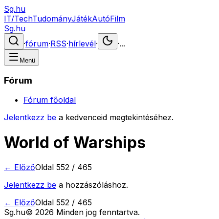
Sg.hu
IT/Tech
Tudomány
Játék
Autó
Film
Sg.hu
·
fórum
·
RSS
·
hírlevél
·
·
...
Menü
Fórum
Fórum főoldal
Jelentkezz be
a kedvenceid megtekintéséhez.
World of Warships
← Előző
Oldal
552
/
465
Jelentkezz be
a hozzászóláshoz.
← Előző
Oldal
552
/
465
Sg
.hu
©
2026
Minden jog fenntartva.