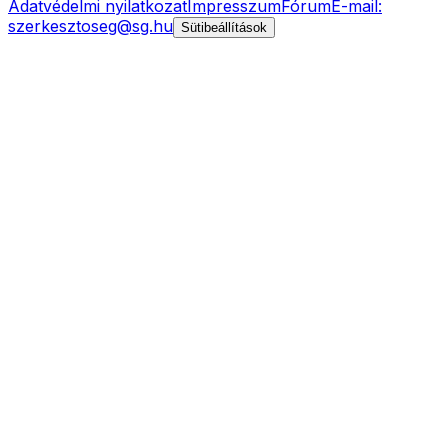
Adatvédelmi nyilatkozat
Impresszum
Fórum
E-mail:
szerkesztoseg@sg.hu
Sütibeállítások