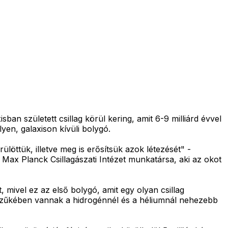
an született csillag körül kering, amit 6-9 milliárd évvel
yen, galaxison kívüli bolygó.
öttük, illetve meg is erősítsük azok létezését" -
ax Planck Csillagászati Intézet munkatársa, aki az okot
t, mivel ez az első bolygó, amit egy olyan csillag
 szűkében vannak a hidrogénnél és a héliumnál nehezebb