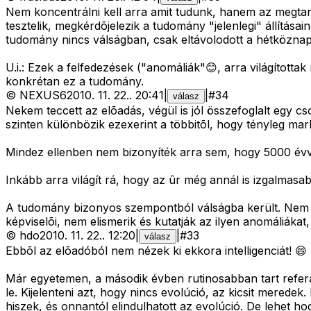
Nem koncentrálni kell arra amit tudunk, hanem az megtan
tesztelik, megkérdõjelezik a tudomány "jelenlegi" állítás
tudomány nincs válságban, csak eltávolodott a hétköznap
U.i.: Ezek a felfedezések ("anomáliák"😊, arra világított
konkrétan ez a tudomány.
©
NEXUS6
2010. 11. 22.
.
20:41
|
|
#
34
válasz
Nekem teccett az elõadás, végül is jól összefoglalt egy 
szinten különbözik ezexerint a többitõl, hogy tényleg mar
Mindez ellenben nem bizonyíték arra sem, hogy 5000 évve
Inkább arra világít rá, hogy az ûr még annál is izgalmasa
A tudomány bizonyos szempontból válságba került. Nem 
képviselõi, nem elismerik és kutatják az ilyen anomáliáka
©
hdo
2010. 11. 22.
.
12:20
|
|
#
33
válasz
Ebbõl az elõadóból nem nézek ki ekkora intelligenciát! 😄
Már egyetemen, a második évben rutinosabban tart referá
le. Kijelenteni azt, hogy nincs evolúció, az kicsit merede
hiszek, és onnantól elindulhatott az evolúció. De lehet ho