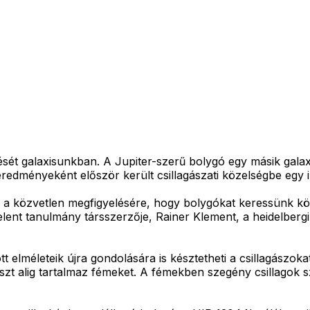
ét galaxisunkban. A Jupiter-szerű bolygó egy másik galaxisb
eredményeként először került csillagászati közelségbe egy il
a közvetlen megfigyelésére, hogy bolygókat keressünk körül
t tanulmány társszerzője, Rainer Klement, a heidelbergi M
tt elméleteik újra gondolására is késztetheti a csillagászoka
szt alig tartalmaz fémeket. A fémekben szegény csillagok