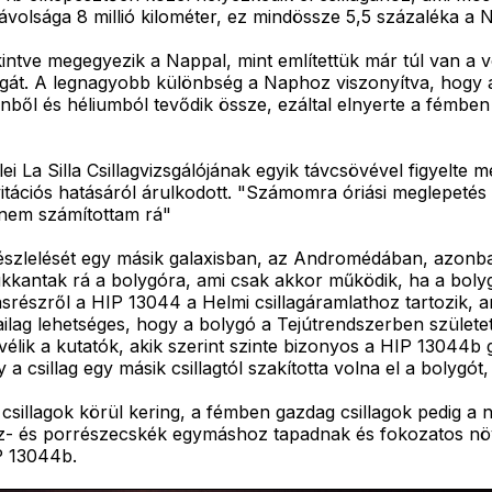
 távolsága 8 millió kilométer, ez mindössze 5,5 százaléka a
kintve megegyezik a Nappal, mint említettük már túl van a 
agát. A legnagyobb különbség a Naphoz viszonyítva, hogy
nből és héliumból tevődik össze, ezáltal elnyerte a fémben
i La Silla Csillagvizsgálójának egyik távcsövével figyelte
vitációs hatásáról árulkodott. "Számomra óriási meglepeté
 nem számítottam rá"
észlelését egy másik galaxisban, az Andromédában, azonban e
kkantak rá a bolygóra, ami csak akkor működik, ha a bolyg
srészről a HIP 13044 a Helmi csillagáramlathoz tartozik, 
ikailag lehetséges, hogy a bolygó a Tejútrendszerben születet
élik a kutatók, akik szerint szinte bizonyos a HIP 13044b 
a csillag egy másik csillagtól szakította volna el a bolygó
illagok körül kering, a fémben gazdag csillagok pedig a na
ló gáz- és porrészecskék egymáshoz tapadnak és fokozatos nö
IP 13044b.