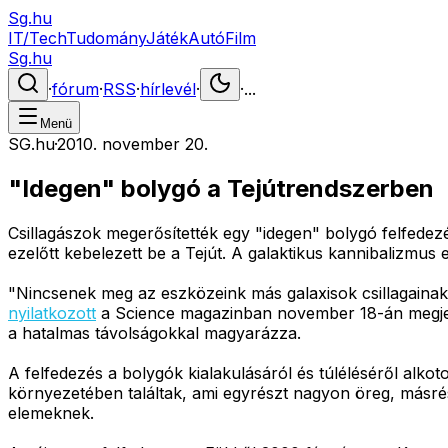
Sg.hu
IT/Tech
Tudomány
Játék
Autó
Film
Sg.hu
·
fórum
·
RSS
·
hírlevél
·
·
...
Menü
SG.hu
·
2010. november 20.
"Idegen" bolygó a Tejútrendszerben
Csillagászok megerősítették egy "idegen" bolygó felfedezés
ezelőtt kebelezett be a Tejút. A galaktikus kannibalizmus 
"Nincsenek meg az eszközeink más galaxisok csillagainak 
nyilatkozott
a Science magazinban november 18-án megjelen
a hatalmas távolságokkal magyarázza.
A felfedezés a bolygók kialakulásáról és túléléséről alkoto
környezetében találtak, ami egyrészt nagyon öreg, másré
elemeknek.