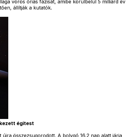
aga vörös óriás fázisát, amibe körülbelül 5 milliárd év
en, állítják a kutatók.
rkezett égitest
újra összezsugorodott. A bolygó 16,2 nap alatt járja