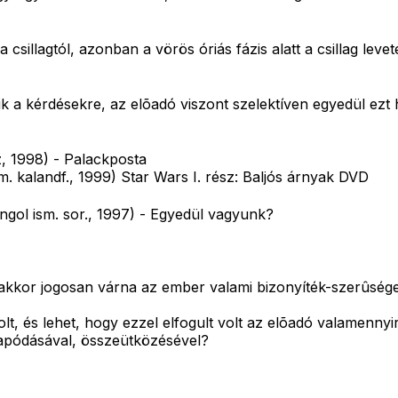
a csillagtól, azonban a vörös óriás fázis alatt a csillag l
k a kérdésekre, az elõadó viszont szelektíven egyedül ezt 
sz, 1998) - Palackposta
am. kalandf., 1999) Star Wars I. rész: Baljós árnyak DVD
gol ism. sor., 1997) - Egyedül vagyunk?
kkor jogosan várna az ember valami bizonyíték-szerûséget.
volt, és lehet, hogy ezzel elfogult volt az elõadó valame
apódásával, összeütközésével?