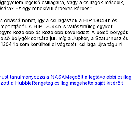
gegyetem legelső csillagaira, vagy a csillagok második,
zására? Ez egy rendkívül érdekes kérdés"
 óriássá nőhet, így a csillagászok a HIP 13044b és
empontjából. A HIP 13044b is valószínűleg egykor
en egyre közelebb és közelebb keveredett. A belső bolygók
első bolygók sorsára jut, míg a Jupiter, a Szaturnusz és
44b sem kerülheti el végzetét, csillaga újra tágulni
zmust tanulmányozza a NASA
Megdőlt a legtávolabbi csillag
ózott a Hubble
Rengeteg csillag megehette saját kísérőit