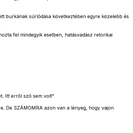
evetett burkának súrlódása következtében egyre közelebb és
hozta fel mindegyik esetben, hatásvadász retorikai
 Itt errõl szó sem volt"
nnyire. De SZÁMOMRA azon van a lényeg, hogy vajon