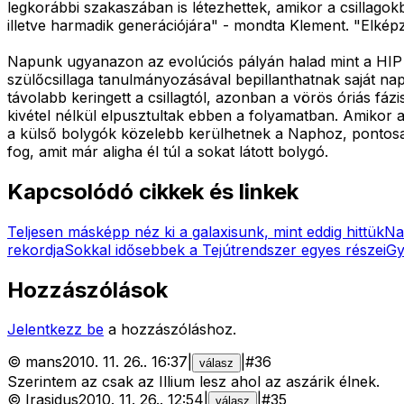
legkorábbi szakaszában is létezhettek, amikor a csillagok
illetve harmadik generációjára" - mondta Klement. "Elké
Napunk ugyanazon az evolúciós pályán halad mint a HIP 13
szülőcsillaga tanulmányozásával bepillanthatnak saját n
távolabb keringett a csillagtól, azonban a vörös óriás fá
kivétel nélkül elpusztultak ebben a folyamatban. Amikor a
a külső bolygók közelebb kerülhetnek a Naphoz, pontosan
fog, amit már aligha él túl a sokat látott bolygó.
Kapcsolódó cikkek és linkek
Teljesen másképp néz ki a galaxisunk, mint eddig hittük
Na
rekordja
Sokkal idősebbek a Tejútrendszer egyes részei
Gy
Hozzászólások
Jelentkezz be
a hozzászóláshoz.
©
mans
2010. 11. 26.
.
16:37
|
|
#
36
válasz
Szerintem az csak az Illium lesz ahol az aszárik élnek.
©
Irasidus
2010. 11. 26.
.
12:54
|
|
#
35
válasz