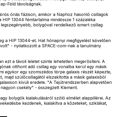
 Nap-Föld távolságnak.
vörös óriás fázison, amikor a Naphoz hasonló csillagok
 a HIP 13044 fémtartalma mindössze 1 százaléka
 legszegényebb, bolygóval rendelkező ismert csillag
 meg a HIP 13044-et. Hat hónapnyi megfigyelést követően
s volt" - nyilatkozott a SPACE-com-nak a tanulmány
zt a távoli leletet szinte lehetetlen megerősíteni. A
ónak otthont adó csillag egy vonalba kerül egy másik
ami egykor egy szomszédos törpe galaxis részét képezte,
t, majd szülőcsillagától elszakította a másik galaxisból
galaxison kívüli eredete. "A Tejútrendszerben alapvetően
t, nagyon csekély" - összegzett Klement.
gy bolygók kialakulásáról szóló elmélet alappillérei. Az
vekedésbe kezdenek, kialakítva a kőzeteket, sziklákat,