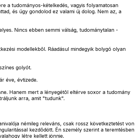
lére a tudományos-kételkedés, vagyis folyamatosan
áttad, és úgy gondolod ez valami új dolog. Nem az, a
 helyes. Nincs ebben semmi válság, tudománytalan -
etkezési modellekbõl. Ráadásul mindegyik bolygó olyan
zínes golyót.
r éve, évtizede.
ne. Hanem mert a lényegétõl eltérve soxor a tudomány
ráljunk arra, amit "tudunk".
nivalója némileg releváns, csak rossz következtetést von
zingularitással kezdõdött. Én személy szerint a teremtésben
lahogy létre kellett jönnie.