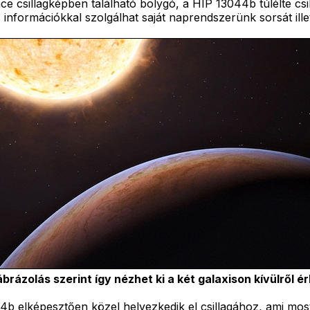
 csillagképben található bolygó, a HIP 13044b túlélte csill
nformációkkal szolgálhat saját naprendszerünk sorsát illető
rázolás szerint így nézhet ki a két galaxison kívülről é
b elképesztően közel helyezkedik el csillagához, ami most 