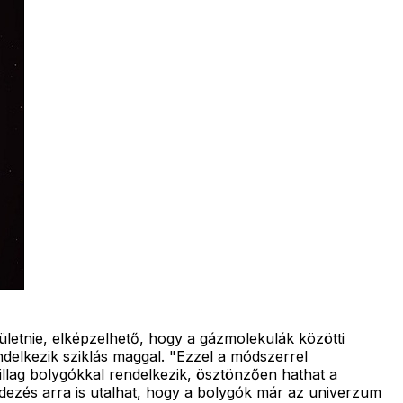
letnie, elképzelhető, hogy a gázmolekulák közötti
endelkezik sziklás maggal. "Ezzel a módszerrel
illag bolygókkal rendelkezik, ösztönzően hathat a
edezés arra is utalhat, hogy a bolygók már az univerzum