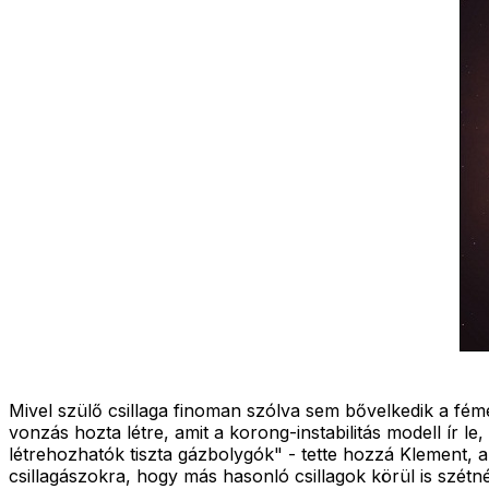
Mivel szülő csillaga finoman szólva sem bővelkedik a fé
vonzás hozta létre, amit a korong-instabilitás modell ír 
létrehozhatók tiszta gázbolygók" - tette hozzá Klement, a
csillagászokra, hogy más hasonló csillagok körül is szét