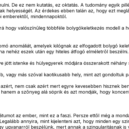
ulni. De ez nem kutatás, ez oktatás. A tudomány egyik pil
ainak helyességét. Az érdekes ebben talán az, hogy ezt megl
i emberektõl, mindennapoktól.
ak rá hogy valószínûleg többféle bolygókeletkezés modell a
csomó anomáliát, amelyek kilógnak az elfogadott bolygó kel
ha nehéz eszek után egy hiteles átfogó elméletrõl beszélni.
 jött istenke és hülyegyerek módjára összerakott néhány s
bb, vagy más szóval kaotikusabb hely, mint azt gondoltuk pá
azért, nem csak azért mert egyre kevesebben hisznek ben
t, hanem a szõnyeg alá söprik és azt mondják, hogy koncent
tumot az ember, mint ez a faszi. Persze ettõl még a monda
k. Legalább annyira, mint kijelenteni azt, hogy minden egy s
gy ugyanarról beszélünk, mert annak a szingularitásnak is va