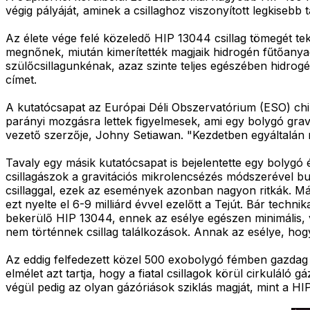
végig pályáját, aminek a csillaghoz viszonyított legkisebb
Az élete vége felé közeledő HIP 13044 csillag tömegét te
megnőnek, miután kimerítették magjaik hidrogén fűtőany
szülőcsillagunkénak, azaz szinte teljes egészében hidrogé
címet.
A kutatócsapat az Európai Déli Obszervatórium (ESO) chile
parányi mozgásra lettek figyelmesek, ami egy bolygó gra
vezető szerzője, Johny Setiawan. "Kezdetben egyáltalán
Tavaly egy másik kutatócsapat is bejelentette egy bolygó 
csillagászok a gravitációs mikrolencsézés módszerével bu
csillaggal, ezek az események azonban nagyon ritkák. Má
ezt nyelte el 6-9 milliárd évvel ezelőtt a Tejút. Bár techn
bekerülő HIP 13044, ennek az esélye egészen minimális, v
nem történnek csillag találkozások. Annak az esélye, hogy 
Az eddig felfedezett közel 500 exobolygó fémben gazdag cs
elmélet azt tartja, hogy a fiatal csillagok körül cirkulá
végül pedig az olyan gázóriások sziklás magját, mint a H