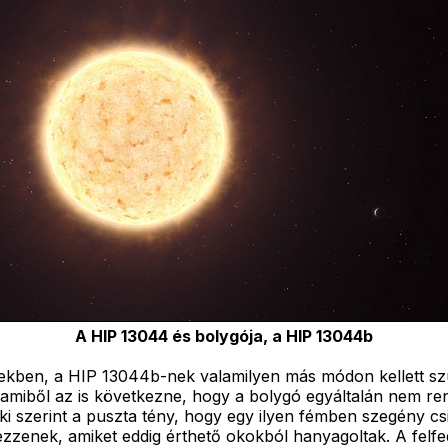
A HIP 13044 és bolygója, a HIP 13044b
mekben, a HIP 13044b-nek valamilyen más módon kellett szü
le, amiből az is következne, hogy a bolygó egyáltalán nem r
ki szerint a puszta tény, hogy egy ilyen fémben szegény cs
nézzenek, amiket eddig érthető okokból hanyagoltak. A felf