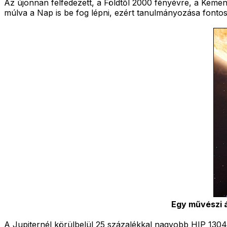
Az újonnan felfedezett, a Földtől 2000 fényévre, a Kemence
múlva a Nap is be fog lépni, ezért tanulmányozása fontos i
Egy művészi áb
A Jupiternél körülbelül 25 százalékkal nagyobb HIP 13044