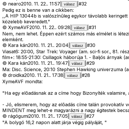
©
nearo
2010. 11. 22.
.
11:57
|
|
#
32
válasz
Pedig ez is benne van a cikkben:
,,A HIP 13044b is valószínûleg egykor távolabb keringett 
közelebb keveredett."
©
XymeAVF
2010. 11. 22.
.
09:28
|
|
#
31
válasz
Nem, nem lehet. Éppen ezért számos más elmélet is létezi
elemként.
©
Kara kán
2010. 11. 21.
.
20:04
|
|
#
30
válasz
Viasat6: 20:00, Star Trek: Voyager (am. sci-fi sor., 81. ré
film+: 18:55-21:30: Csillagok háborúja 1. - Baljós árnyak (
©
Kara kán
2010. 11. 21.
.
19:47
|
|
#
29
válasz
Ma: Disc. Science, 20:10 Stephen Hawking univerzuma (an
©
droidka
2010. 11. 21.
.
17:38
|
|
#
28
válasz
XymeAVF mondta:
"Ha egy elõadásnak az a címe hogy Bizonyíték valamire, a
- Jó, elismerem, hogy az elõadás címe talán provokatív 
MINDENT meg lehet-e magyarázni a nagy égitestek becs
©
rágógumi
2010. 11. 21.
.
17:05
|
|
#
27
válasz
"A bolygó 16,2 napon alatt járja végig pályáját, "