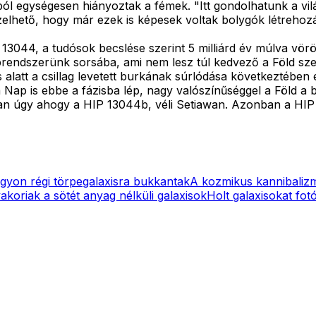
ból egységesen hiányoztak a fémek. "Itt gondolhatunk a vilá
pzelhető, hogy már ezek is képesek voltak bolygók létreho
044, a tudósok becslése szerint 5 milliárd év múlva vörös
aprendszerünk sorsába, ami nem lesz túl kedvező a Föld sz
zis alatt a csillag levetett burkának súrlódása következtéb
 Nap is ebbe a fázisba lép, nagy valószínűséggel a Föld a b
 úgy ahogy a HIP 13044b, véli Setiawan. Azonban a HIP 130
gyon régi törpegalaxisra bukkantak
A kozmikus kannibali
akoriak a sötét anyag nélküli galaxisok
Holt galaxisokat fot