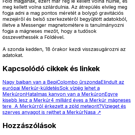
Föld magjának, ezért már rég le kellett volna hűlnie, és
meg kellett volna szilárdulnia. Az átrepülés elvileg meg
fogja adni a mag pontos méretét a bolygó gravitációs
mezejéről és belső szerkezetéről begyűjtött adatokból,
illetve a Messenger magnetométere is tanulmányozni
fogja a mágneses mezőt, hogy a tudósok
összevethessék a Földével.
A szonda kedden, 18 órakor kezdi visszasugározni az
adatokat.
Kapcsolódó cikkek és linkek
Nagy bajban van a BepiColombo űrszonda
Elindult az
európai Merkúr-küldetés
Sok vízjég lehet a
Merkúron
Hatalmas kanyon van a Merkúron
Egyre
kisebb lesz a Merkúr
4 milliárd éves a Merkúr mágneses
tere
A Merkúrról érkezett a zöld meteorit?
Vízjeget és
szerves anyagot is rejthet a Merkúr
Nasa
↗
Hozzászólások