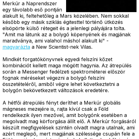
Merkúr a Naprendszer
egy távolabb eső pontján
alakult ki, feltehetőleg a Mars közelében. Nem sokkal
később egy másik sziklás égitesttel történő ütközés
elsöpörte külső rétegeit és a jelenlegi pályájára tolta.
"Amit ma látunk az a bolygó köpenyének és magjának
maradványa, ami valahol máshol alakult ki" -
magyarázta
a New Scientist-nek Vilas.
Mindkét forgatókönyvnek egyedi felszíni kőzet
kombinációt kellett maga mögött hagynia. Az átrepülés
során a Messenger fedélzeti spektrométerei először
fognak méréseket végezni a bolygó felszíni
összetételéről, amiből végre lehet következtetni a
bolygón bekövetkezett változások eredetére.
A hétfői átrepülés fényt deríthet a Merkúr globális
mágneses mezejére is, rajta kívül csak a Föld
rendelkezik ilyen mezővel, amit bolygónk esetében a
megolvadt mag körforgása állít elő. A Merkúr forgásáról
készült megfigyelések szintén olvadt magra utalnak, ami
azért meglepő, mert magjának szélessége csupán fele a