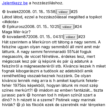
Jelentkezz be
a hozzászóláshoz.
©
bvalek2
2008. 01. 18.
.
15:58
|
|
#
25
válasz
Látod látod, ezzel a hozzászólással megölted a topikot
<#idiota>
©
Epikurosz
2008. 01. 15.
.
10:25
|
|
#
24
válasz
Maga Mér-kúr?
©
kovadam87
2008. 01. 15.
.
04:51
|
|
#
23
válasz
Hát szerintem a Merkúron ott tátong a nagy semmi. A
felszíne ugyan olyan nagy semmibõl áll mint amit már
láttunk. A nagy semmi fennmaradó 55%át fogjuk
megsasolni, de viccet félretéve.. érdekes lesz, mert
mégiscsak lesz pár új képünk és pár új adatunk a
felszínrõl a mágnesesterérõl stb. Kíváncsi leszek h miket
fognak kibogarászni a tudósok az adatokból amik
remélhetõleg visszaérkeznek hozzánk. De olyan
kíváncsi lennék még arra is h amiket kaptunk fekete-
fehér 1975ös képekbõl, hogyan látunk mi most szép
színes merkúrt?! 😄 imádom az emberi fantáziát... tiszta
jurassic park 😄 honnan tod h milyen színût szart a
dínó? h h nézett ki a szeme? Pistinek vagy marinak
hívták? 😄 jó kis fikciók ezek de szeretnék már tényeken