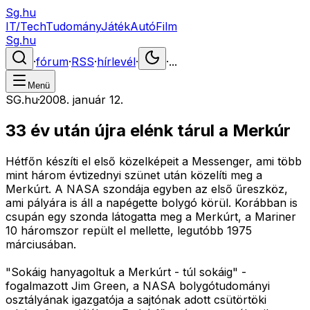
Sg.hu
IT/Tech
Tudomány
Játék
Autó
Film
Sg.hu
·
fórum
·
RSS
·
hírlevél
·
·
...
Menü
SG.hu
·
2008. január 12.
33 év után újra elénk tárul a Merkúr
Hétfőn készíti el első közelképeit a Messenger, ami több
mint három évtizednyi szünet után közelíti meg a
Merkúrt. A NASA szondája egyben az első űreszköz,
ami pályára is áll a napégette bolygó körül. Korábban is
csupán egy szonda látogatta meg a Merkúrt, a Mariner
10 háromszor repült el mellette, legutóbb 1975
márciusában.
"Sokáig hanyagoltuk a Merkúrt - túl sokáig" -
fogalmazott Jim Green, a NASA bolygótudományi
osztályának igazgatója a sajtónak adott csütörtöki