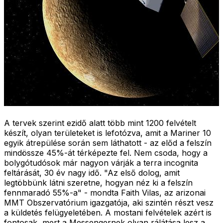
A tervek szerint ezidő alatt több mint 1200 felvételt
készít, olyan területeket is lefotózva, amit a Mariner 10
egyik átrepülése során sem láthatott - az előd a felszín
mindössze 45%-át térképezte fel. Nem csoda, hogy a
bolygótudósok már nagyon várják a terra incognita
feltárását, 30 év nagy idő. "Az első dolog, amit
legtöbbünk látni szeretne, hogyan néz ki a felszín
fennmaradó 55%-a" - mondta Faith Vilas, az arizonai
MMT Obszervatórium igazgatója, aki szintén részt vesz
a küldetés felügyeletében. A mostani felvételek azért is
fontosak, mert a Messengernek olyan rálátása lesz a