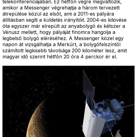
telekonferenciájában. Ez hétfőn végre megváltozik,
amikor a Messenger végrehajtja a három tervezett
átrepülése közül az elsőt, ami a 2011-es pályára
állításban segíti a küldetés irányítóit. 2004-es kilövése
óta egyszer már elrepült az anyabolygó és kétszer a
Vénusz mellett, hogy pályáját finomra hangolja a
legbelső bolygó eléréséhez. A Messenger közel egy
napon át vizsgálhatja a Merkúrt, a bolygófelszíntől
számított legkisebb távolsága 200 kilométer lesz, amit
magyar idő szerint hétfőn 20 óra 4 perckor ér el.