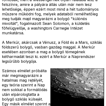
felszínre, amire a pályára állás után már nem lesz
lehetősége, éppen ezért most mind a hét tudományos
műszere működni fog, melyek adataiból remélhetőleg
meg tudják majd magyarázni a bolygó "különös
mivoltát", fogalmazott Sean Solomon, a küldetés
főfelügyelője, a washingtoni Carnegie Intézet
munkatársa.
A Merkúr, akárcsak a Vénusz, a Föld és a Mars, sziklás
földszerű bolygó, vasban gazdag maggal. A Merkúr
esetében azonban a mag a bolygó tömegének
kétharmadát teszi ki. ezért a Merkúr a Naprendszer
legsűrűbb bolygója.
Számos elmélet próbálta
már megmagyarázni a
hatalmas mag rejtélyét,
egy teória szerint a Nap
nem sokkal a formálódás
után elpárologtatta a
bolygó sziklás külsejét.
Egy másik elmélet szerint a