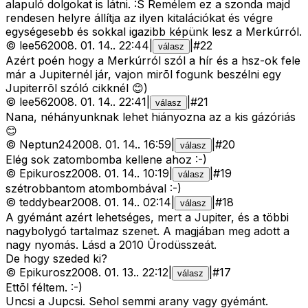
alapuló dolgokat is látni. :S Remélem ez a szonda majd
rendesen helyre állítja az ilyen kitalációkat és végre
egységesebb és sokkal igazibb képünk lesz a Merkúrról.
©
lee56
2008. 01. 14.
.
22:44
|
|
#
22
válasz
Azért poén hogy a Merkúrról szól a hír és a hsz-ok fele
már a Jupiternél jár, vajon mirõl fogunk beszélni egy
Jupiterrõl szóló cikknél 😊)
©
lee56
2008. 01. 14.
.
22:41
|
|
#
21
válasz
Nana, néhányunknak lehet hiányozna az a kis gázóriás
😊
©
Neptun24
2008. 01. 14.
.
16:59
|
|
#
20
válasz
Elég sok zatombomba kellene ahoz :-)
©
Epikurosz
2008. 01. 14.
.
10:19
|
|
#
19
válasz
szétrobbantom atombombával :-)
©
teddybear
2008. 01. 14.
.
02:14
|
|
#
18
válasz
A gyémánt azért lehetséges, mert a Jupiter, és a többi
nagybolygó tartalmaz szenet. A magjában meg adott a
nagy nyomás. Lásd a 2010 Ûrodüsszeát.
De hogy szeded ki?
©
Epikurosz
2008. 01. 13.
.
22:12
|
|
#
17
válasz
Ettõl féltem. :-)
Uncsi a Jupcsi. Sehol semmi arany vagy gyémánt.