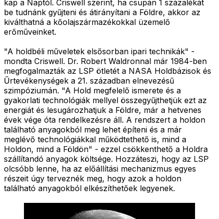
kap a Naptól. Criswell szerint, ha csupán 1 százalékát
be tudnánk gyűjteni és átirányítani a Földre, akkor az
kiválthatná a kőolajszármazékokkal üzemelő
erőműveinket.
"A holdbéli műveletek elsősorban ipari technikák" -
mondta Criswell. Dr. Robert Waldronnal már 1984-ben
megfogalmazták az LSP ötletét a NASA Holdbázisok és
Űrtevékenységek a 21. században elnevezésű
szimpóziumán. "A Hold megfelelő ismerete és a
gyakorlati technológiák mellyel összegyűjthetjük ezt az
energiát és lesugározhatjuk a Földre, már a hetvenes
évek vége óta rendelkezésre áll. A rendszert a holdon
található anyagokból meg lehet építeni és a már
meglévő technológiákkal működtethető is, mind a
Holdon, mind a Földön" - ezzel csökkenthető a Holdra
szállítandó anyagok költsége. Hozzáteszi, hogy az LSP
olcsóbb lenne, ha az előállítási mechanizmus egyes
részeit úgy terveznék meg, hogy azok a holdon
található anyagokból elkészíthetőek legyenek.