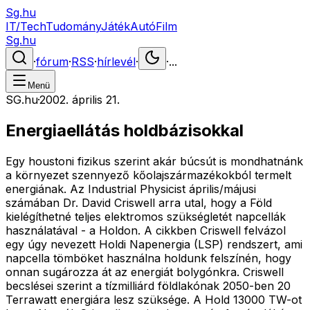
Sg.hu
IT/Tech
Tudomány
Játék
Autó
Film
Sg.hu
·
fórum
·
RSS
·
hírlevél
·
·
...
Menü
SG.hu
·
2002. április 21.
Energiaellátás holdbázisokkal
Egy houstoni fizikus szerint akár búcsút is mondhatnánk
a környezet szennyező kőolajszármazékokból termelt
energiának. Az Industrial Physicist április/májusi
számában Dr. David Criswell arra utal, hogy a Föld
kielégíthetné teljes elektromos szükségletét napcellák
használatával - a Holdon. A cikkben Criswell felvázol
egy úgy nevezett Holdi Napenergia (LSP) rendszert, ami
napcella tömböket használna holdunk felszínén, hogy
onnan sugározza át az energiát bolygónkra. Criswell
becslései szerint a tízmilliárd földlakónak 2050-ben 20
Terrawatt energiára lesz szüksége. A Hold 13000 TW-ot