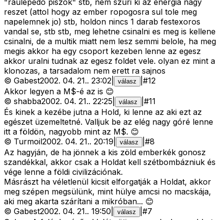
"raulepedo piszok" stb, nem szuri ki az energia nagy
reszet (attol hogy az ember ropogosra sul tole meg
napelemnek jo) stb, holdon nincs 1 darab festexoros
vandal se, stb stb, meg lehetne csinalni es meg is kellene
csinalni, de a multik miatt nem lesz semmi belole, ha meg
megis akkor ha egy csoport kezeben lenne az egesz
akkor uralni tudnak az egesz foldet vele. olyan ez mint a
klonozas, a tarsadalom nem erett ra sajnos
©
Gabest
2002. 04. 21.
.
23:02
|
|
#
12
válasz
Akkor legyen a M$-é az is 😊
©
shabba
2002. 04. 21.
.
22:25
|
|
#
11
válasz
És kinek a kezébe jutna a Hold, ki lenne az aki ezt az
egészet üzemeltetné. Valljuk be az elég nagy góré lenne
itt a földön, nagyobb mint az M$. 😊
©
Turmoil
2002. 04. 21.
.
20:19
|
|
#
8
válasz
Az hagyján, de ha jönnek a kis zöld emberkék gonosz
szandékkal, akkor csak a Holdat kell szétbombázniuk és
vége lenne a földi civilizációnak.
Másrászt ha véletlenül kicsit elforgatják a Holdat, akkor
meg szépen megsülünk, mint hülye amcsi no macskája,
aki meg akarta szárítani a mikróban... 😊
©
Gabest
2002. 04. 21.
.
19:50
|
|
#
7
válasz