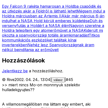
Egy Falcon 9 rakéta hamarosan a Holdba csapódik és
az ütközés akár a Földről is látható lehet
Mégsem indul a
Holdra márciusban az Artemis II
Akár már március 6-án
indulhat a NASA Hold körüli emberes küldetése
Düh és
versenyfutás a Holdért a NASA élén
Nagyon szeretne a
Holdra telepíteni egy atomerőművet a NASA
Kiderült mi
okozta a spanyolországi totális áramkimaradást
Titkos
kommunikációs eszközöket találtak kínai
inverterekben
Nehéz lesz Spanyolországnak áram
nélkül beindítania az erőműveit
Hozzászólások
Jelentkezz be
a hozzászóláshoz.
©
Rive
2002. 04. 24.
.
13:04
|
|
#
45
válasz
>> miert nincs Mo-on monnnyuk szelektiv
hulladekgyujtes??
A villamosmegállóban ma láttam egy embert, aki