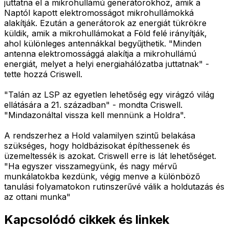
juttatna el a mikrohullámú generátorokhoz, amik a
Naptól kapott elektromosságot mikrohullámokká
alakítják. Ezután a generátorok az energiát tükrökre
küldik, amik a mikrohullámokat a Föld felé irányítják,
ahol különleges antennákkal begyűjthetik. "Minden
antenna elektromossággá alakítja a mikrohullámú
energiát, melyet a helyi energiahálózatba juttatnak" -
tette hozzá Criswell.
"Talán az LSP az egyetlen lehetőség egy virágzó világ
ellátására a 21. században" - mondta Criswell.
"Mindazonáltal vissza kell mennünk a Holdra".
A rendszerhez a Hold valamilyen szintű belakása
szükséges, hogy holdbázisokat építhessenek és
üzemeltessék is azokat. Criswell erre is lát lehetőséget.
"Ha egyszer visszamegyünk, és nagy mérvű
munkálatokba kezdünk, végig menve a különböző
tanulási folyamatokon rutinszerűvé válik a holdutazás és
az ottani munka"
Kapcsolódó cikkek és linkek