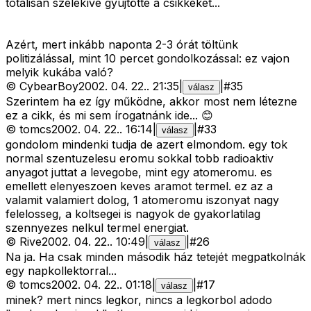
totálisan szelekíve gyûjtötte a csikkeket...
Azért, mert inkább naponta 2-3 órát töltünk
politizálással, mint 10 percet gondolkozással: ez vajon
melyik kukába való?
©
CybearBoy
2002. 04. 22.
.
21:35
|
|
#
35
válasz
Szerintem ha ez így működne, akkor most nem létezne
ez a cikk, és mi sem írogatnánk ide... 😊
©
tomcs
2002. 04. 22.
.
16:14
|
|
#
33
válasz
gondolom mindenki tudja de azert elmondom. egy tok
normal szentuzelesu eromu sokkal tobb radioaktiv
anyagot juttat a levegobe, mint egy atomeromu. es
emellett elenyeszoen keves aramot termel. ez az a
valamit valamiert dolog, 1 atomeromu iszonyat nagy
felelosseg, a koltsegei is nagyok de gyakorlatilag
szennyezes nelkul termel energiat.
©
Rive
2002. 04. 22.
.
10:49
|
|
#
26
válasz
Na ja. Ha csak minden második ház tetejét megpatkolnák
egy napkollektorral...
©
tomcs
2002. 04. 22.
.
01:18
|
|
#
17
válasz
minek? mert nincs legkor, nincs a legkorbol adodo