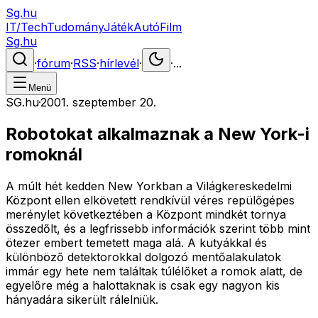
Sg.hu
IT/Tech
Tudomány
Játék
Autó
Film
Sg.hu
·
fórum
·
RSS
·
hírlevél
·
·
...
Menü
SG.hu
·
2001. szeptember 20.
Robotokat alkalmaznak a New York-i
romoknál
A múlt hét kedden New Yorkban a Világkereskedelmi
Központ ellen elkövetett rendkívül véres repülőgépes
merénylet következtében a Központ mindkét tornya
összedőlt, és a legfrissebb információk szerint több mint
ötezer embert temetett maga alá. A kutyákkal és
különböző detektorokkal dolgozó mentőalakulatok
immár egy hete nem találtak túlélőket a romok alatt, de
egyelőre még a halottaknak is csak egy nagyon kis
hányadára sikerült rálelniük.