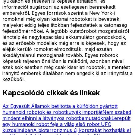
lyukakon és réseken is képesek áthaladni, és
információt sugározni az esetlegesen bennrekedt
emberekről. Egyes források szerint a New York-i
romoknál még olyan katonai robotokat is bevetnek,
melyeket eddig teljes titokban fejlesztettek a katonaság
fejlesztőmérnökei. A legtöbb kutatórobot mozgatásáról
lánctalp és nagykapacitású akkumulátor gondoskodik,
és az erősebb modellek még arra is képesek, hogy az
eléjük kerülő romokat elmozdítsák, majd ezután
akadálytalanul mozogjanak tovább. Egyes robotok
képesek teljesen önállóan is működni, azonban mivel
ezek sok esetben még csak kísérleti robotok, a mentést
irányító emberek általában nem engedik ki az irányítást a
kezükből.
Kapcsolódó cikkek és linkek
Az Egyesült Államok betiltotta a külföldön gyártott
humanoid robotok és robotkutyák importját
Nem szabad
mindent elhinni a látványos robotbemutatóknak
Lerepült
egy humanoid robot feje a világ első robot UFC
küzdelmében
A bioterrorizmus új korszakát hozhatják el