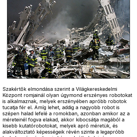
Szakértők elmondása szerint a Világkereskedelmi
Központ romjainál olyan úgymond erszényes robotokat
is alkalmaznak, melyek erszényében apróbb robotok
tucatja fér el. Amíg lehet, addig a nagyobb robot is
szépen halad lefelé a romokban, azonban amikor az a
méreteinél fogva elakad, akkor kibocsátja magából a
kisebb kutatórobotokat, melyek apró méretük, és
alakváltoztató képességeik révén szinte a legapróbb