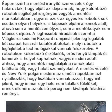
Éppen ezért a mentést irányító szervezetek úgy
határoztak, hogy eljött az ideje annak, hogy különböző
robotok segítségét is igénybe vegyék a mentési
munkálatokban, ugyanis ezek az ügyes kis robotok sok
esetben olyan helyekre is képesek eljutni a romok alatt,
ahová sem a mentőszemélyzet, sem a mentőkutyák nem
képesek eljutni. A legfrissebb híradások szerint a
Világkereskedelmi Központ romjainál jelenleg legalább
két csapat használ kutatórobotokat, mely robotok a
legfejlettebb technológiákkal vannak felszerelve. A
robotokon különböző érzékelők, erős fényű lámpák és
kamerák is helyet kaphatnak, vagyis minden adott
ahhoz, hogy a mentők megtalálják a romok alatt
található élő, vagy halott személyeket. A mentés vezetői
és New York polgármestere az elmúlt napokban azt
nyilatkozták, hogy tisztában vannak azzal, hogy mit
jelent, hogy immár egy hete nem találtak túlélőket,
ennek ellenére az utolsó percig nem kívánják feladni a
reményt.