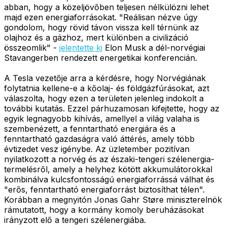
abban, hogy a közeljövőben teljesen nélkülözni lehet
majd ezen energiaforrásokat. "Reálisan nézve úgy
gondolom, hogy rövid távon vissza kell térnünk az
olajhoz és a gázhoz, mert különben a civilizáció
összeomlik" -
jelentette ki
Elon Musk a dél-norvégiai
Stavangerben rendezett energetikai konferencián.
A Tesla vezetője arra a kérdésre, hogy Norvégiának
folytatnia kellene-e a kőolaj- és földgázfúrásokat, azt
válaszolta, hogy ezen a területen jelenleg indokolt a
további kutatás. Ezzel párhuzamosan kifejtette, hogy az
egyik legnagyobb kihívás, amellyel a világ valaha is
szembenézett, a fenntartható energiára és a
fenntartható gazdaságra való áttérés, amely több
évtizedet vesz igénybe. Az üzletember pozitívan
nyilatkozott a norvég és az északi-tengeri szélenergia-
termelésről, amely a helyhez kötött akkumulátorokkal
kombinálva kulcsfontosságú energiaforrássá válhat és
"erős, fenntartható energiaforrást biztosíthat télen".
Korábban a megnyitón Jonas Gahr Støre miniszterelnök
rámutatott, hogy a kormány komoly beruházásokat
irányzott elő a tengeri szélenergiába.