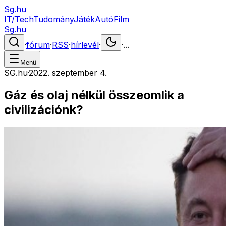
Sg.hu
IT/Tech
Tudomány
Játék
Autó
Film
Sg.hu
·
fórum
·
RSS
·
hírlevél
·
·
...
Menü
SG.hu
·
2022. szeptember 4.
Gáz és olaj nélkül összeomlik a
civilizációnk?