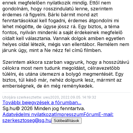
ennek megfelelően nyilatkozik mindíg. Ettől nem
gondolnám, hogy rosszindulatú lenne, szerintem
érdemes rá figyelni. Bárki bármit mond azt
fenntartásokkal kell fogadni, érdemes átgondolni mi
lehet mögötte, de úgyse jössz rá. Egy biztos, a téma
fontos, nyilván mindenki a saját érdekeinek megfelelő
oldalt kell választania. Vannak dolgok amiben egyetlen
helyes oldal létezik, mégis van ellentábor. Remélem nem
járunk úgy, mint a Ne nézz fel című filmben.
Szerintem akkora szarban vagyunk, hogy a hosszútávú
célokra most nem tudunk megoldást, célravezetőbb
túlélni, és utána ütemezni a bolygó megmentését. Egy
biztos, túl késő már, nehéz dolgunk lesz, mármint az
emberiségnek, de én még reménykedek.
Utoljára szerkesztette: uwu2020, 2022.09.05. 14:19:32
További bejegyzések a fórumban...
Sg
.hu
©
2026
Minden jog fenntartva.
Adatvédelmi nyilatkozat
Impresszum
Fórum
E-mail:
szerkesztoseg@sg.hu
Sütibeállítások