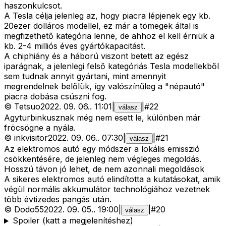
haszonkulcsot.
A Tesla célja jelenleg az, hogy piacra lépjenek egy kb.
20ezer dolláros modellel, ez már a tömegek által is
megfizethető kategória lenne, de ahhoz el kell érniük a
kb. 2-4 milliós éves gyártókapacitást.
A chiphiány és a háború viszont betett az egész
iparágnak, a jelenlegi felső kategóriás Tesla modellekből
sem tudnak annyit gyártani, mint amennyit
megrendelnek belőlük, így valószínűleg a "népautó"
piacra dobása csúszni fog.
©
Tetsuo
2022. 09. 06.
.
11:01
|
|
#
22
válasz
Agyturbinkusznak még nem esett le, különben már
fröcsögne a nyála.
©
inkvisitor
2022. 09. 06.
.
07:30
|
|
#
21
válasz
Az elektromos autó egy módszer a lokális emisszió
csökkentésére, de jelenleg nem végleges megoldás.
Hosszú távon jó lehet, de nem azonnali megoldások
A sikeres elektromos autó elindította a kutatásokat, amik
végül normális akkumulátor technológiához vezetnek
több évtizedes pangás után.
©
Dodo55
2022. 09. 05.
.
19:00
|
|
#
20
válasz
Spoiler (katt a megjelenítéshez)