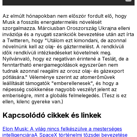
Az elmúlt hónapokban nem először fordult elő, hogy
Musk a fosszilis energiatermelés növelését
szorgalmazza. Márciusban Oroszország Ukrajna elleni
inváziója és a nyugati szankciók bevezetése után azt írta
a Twitteren, hogy "Utálom ezt kimondani, de azonnal
növelnünk kell az olaj- és gáztermelést. A rendkívüli
idők rendkívüli intézkedéseket követelnek meg.
Nyilvánvaló, hogy ez negatívan érintené a Teslát, de a
fenntartható energiamegoldások egyszerűen nem
tudnak azonnal reagálni az orosz olaj- és gázexport
pótlására." Véleménye szerint az atomerőművek
leállítását támogatók "emberellenesek", és hogy a
népesség csökkenése nagyobb veszélyt jelent az
emberiségre, mint a globális felmelegedés. (Tesz is ez
ellen, kilenc gyereke van.)
Kapcsolódó cikkek és linkek
Elon Musk: A világ nincs felkészülve a mesterséges
intelligenciára
A SpaceX történelmi tőzsdei bevezetése