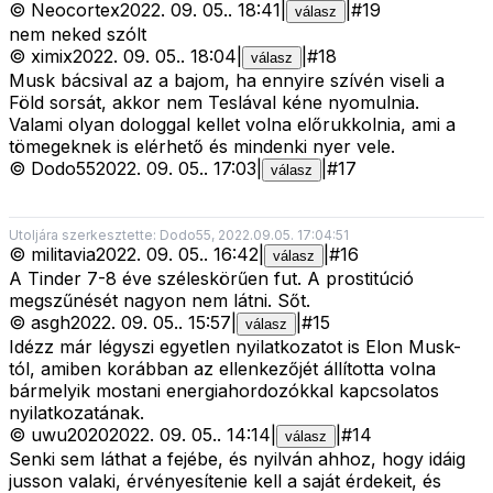
©
Neocortex
2022. 09. 05.
.
18:41
|
|
#
19
válasz
nem neked szólt
©
ximix
2022. 09. 05.
.
18:04
|
|
#
18
válasz
Musk bácsival az a bajom, ha ennyire szívén viseli a
Föld sorsát, akkor nem Teslával kéne nyomulnia.
Valami olyan dologgal kellet volna előrukkolnia, ami a
tömegeknek is elérhető és mindenki nyer vele.
©
Dodo55
2022. 09. 05.
.
17:03
|
|
#
17
válasz
Utoljára szerkesztette: Dodo55, 2022.09.05. 17:04:51
©
militavia
2022. 09. 05.
.
16:42
|
|
#
16
válasz
A Tinder 7-8 éve széleskörűen fut. A prostitúció
megszűnését nagyon nem látni. Sőt.
©
asgh
2022. 09. 05.
.
15:57
|
|
#
15
válasz
Idézz már légyszi egyetlen nyilatkozatot is Elon Musk-
tól, amiben korábban az ellenkezőjét állította volna
bármelyik mostani energiahordozókkal kapcsolatos
nyilatkozatának.
©
uwu2020
2022. 09. 05.
.
14:14
|
|
#
14
válasz
Senki sem láthat a fejébe, és nyilván ahhoz, hogy idáig
jusson valaki, érvényesítenie kell a saját érdekeit, és