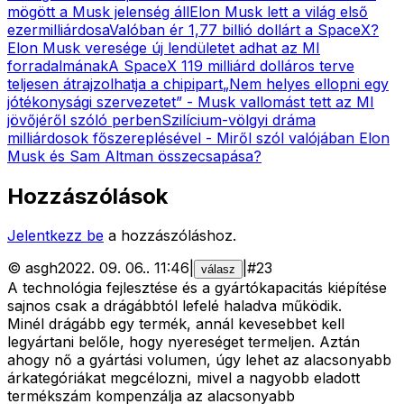
mögött a Musk jelenség áll
Elon Musk lett a világ első
ezermilliárdosa
Valóban ér 1,77 billió dollárt a SpaceX?
Elon Musk veresége új lendületet adhat az MI
forradalmának
A SpaceX 119 milliárd dolláros terve
teljesen átrajzolhatja a chipipart
„Nem helyes ellopni egy
jótékonysági szervezetet” - Musk vallomást tett az MI
jövőjéről szóló perben
Szilícium-völgyi dráma
milliárdosok főszereplésével - Miről szól valójában Elon
Musk és Sam Altman összecsapása?
Hozzászólások
Jelentkezz be
a hozzászóláshoz.
©
asgh
2022. 09. 06.
.
11:46
|
|
#
23
válasz
A technológia fejlesztése és a gyártókapacitás kiépítése
sajnos csak a drágábbtól lefelé haladva működik.
Minél drágább egy termék, annál kevesebbet kell
legyártani belőle, hogy nyereséget termeljen. Aztán
ahogy nő a gyártási volumen, úgy lehet az alacsonyabb
árkategóriákat megcélozni, mivel a nagyobb eladott
termékszám kompenzálja az alacsonyabb