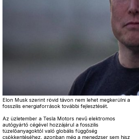
Elon Musk szerint rövid távon nem lehet megkerülni a
fosszilis energiaforrások további fejlesztését.
Az üzletember a Tesla Motors nevű elektromos
autógyártó cégével hozzájárul a fosszilis
tüzelőanyagoktól való globális függőség
csökkentéséhez, azonban még a menedzser sem hisz