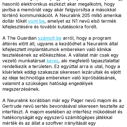
hasonló elektronikus eszközt akar megalkotni, hogy
javítsa a memóriát vagy akár felgyorsítsa a másokkal
történő kommunikációt. A Neuralink 205 millió amerikai
dollár tőkét
vont be
, amelyet az N1 nevű első termék
kifejlesztésére és további kutatásokra fordít.
A The Guardian
számolt be
arról, hogy a program
áttörés előtt áll, ugyanis a kezdődhet a Neuralink által
kifejlesztett implantátumok embereken való klinikai
tesztelésének az előkészítése. A vállalat már csak egy
vezető munkatársat
keres
, aki megfelelő tapasztalattal
rendelkezik a területen. Ez egyúttal arra is utal, hogy a
kísérletek eddigi szakaszai sikeresen lezárultak és eljött
az ideje technológia embereken való kipróbálásának,
valamint a szükséges hatósági engedélyek
megszerzésének.
A Neuralink korábban már egy Pager nevű majom és a
Gertrude nevű sertés bevonásával sikeresen tesztelte az
interfészt. A majom esetében az interfész működését és
hatékonyságát egy egyszerű számítógépes játékkal
mérték és az állat a szoftver irányítását egy