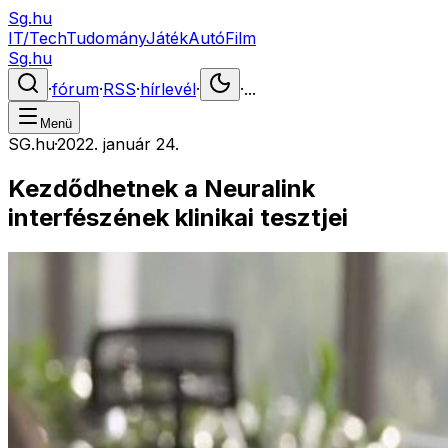
Sg.hu
IT/Tech
Tudomány
Játék
Autó
Film
Sg.hu
·
fórum
·
RSS
·
hírlevél
·
·
...
Menü
SG.hu
·
2022. január 24.
Kezdődhetnek a Neuralink
interfészének klinikai tesztjei