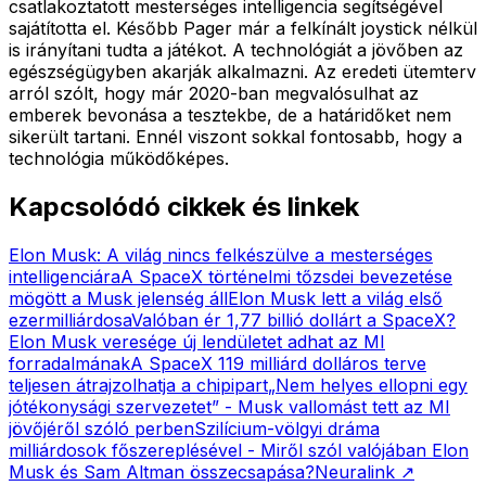
csatlakoztatott mesterséges intelligencia segítségével
sajátította el. Később Pager már a felkínált joystick nélkül
is irányítani tudta a játékot. A technológiát a jövőben az
egészségügyben akarják alkalmazni. Az eredeti ütemterv
arról szólt, hogy már 2020-ban megvalósulhat az
emberek bevonása a tesztekbe, de a határidőket nem
sikerült tartani. Ennél viszont sokkal fontosabb, hogy a
technológia működőképes.
Kapcsolódó cikkek és linkek
Elon Musk: A világ nincs felkészülve a mesterséges
intelligenciára
A SpaceX történelmi tőzsdei bevezetése
mögött a Musk jelenség áll
Elon Musk lett a világ első
ezermilliárdosa
Valóban ér 1,77 billió dollárt a SpaceX?
Elon Musk veresége új lendületet adhat az MI
forradalmának
A SpaceX 119 milliárd dolláros terve
teljesen átrajzolhatja a chipipart
„Nem helyes ellopni egy
jótékonysági szervezetet” - Musk vallomást tett az MI
jövőjéről szóló perben
Szilícium-völgyi dráma
milliárdosok főszereplésével - Miről szól valójában Elon
Musk és Sam Altman összecsapása?
Neuralink
↗