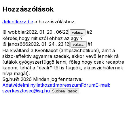
Hozzászólások
Jelentkezz be
a hozzászóláshoz.
©
wobbler
2022. 01. 29.
.
06:22
|
|
#
2
válasz
Kérdés,hogy mit szól ehhez az agy ?
©
janos666
2022. 01. 24.
.
23:12
|
|
#
1
válasz
Ha kiváltaná a Kventiaxot (antipszichotikum), amit a
skizo-affektív agyamra szedek, akkor vevő lennék rá
(utálok gyógyszerfüggő lenni, főleg hogy csak receptre
kapom, tehát a "dealr"-től is függök, aki pszichiáternek
hívja magát).
Sg
.hu
©
2026
Minden jog fenntartva.
Adatvédelmi nyilatkozat
Impresszum
Fórum
E-mail:
szerkesztoseg@sg.hu
Sütibeállítások