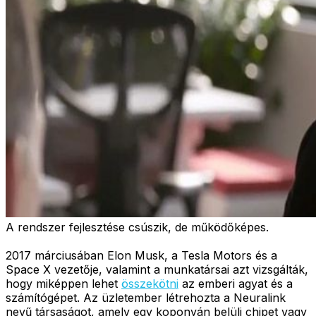
A rendszer fejlesztése csúszik, de működőképes.
2017 márciusában Elon Musk, a Tesla Motors és a
Space X vezetője, valamint a munkatársai azt vizsgálták,
hogy miképpen lehet
összekötni
az emberi agyat és a
számítógépet. Az üzletember létrehozta a Neuralink
nevű társaságot, amely egy koponyán belüli chipet vagy