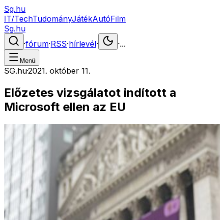
Sg.hu
IT/Tech
Tudomány
Játék
Autó
Film
Sg.hu
·
fórum
·
RSS
·
hírlevél
·
·
...
Menü
SG.hu
·
2021. október 11.
Előzetes vizsgálatot indított a
Microsoft ellen az EU