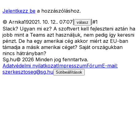
Jelentkezz be
a hozzászóláshoz.
©
Arnika19
2021. 10. 12.
.
07:07
|
|
#
1
válasz
Slack? Ugyan mi ez? A szoftvert kell fejleszteni aztán ha
jobb mint a Teams azt használjuk, nem pedig így keresni
pénzt. De ha egy amerikai cég akkor miért az EU-ban
támadja a másik amerikai céget? Saját országukban
nincs hátrányban?
Sg
.hu
©
2026
Minden jog fenntartva.
Adatvédelmi nyilatkozat
Impresszum
Fórum
E-mail:
szerkesztoseg@sg.hu
Sütibeállítások