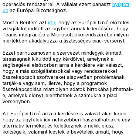
operációs rendszerrel. A vállalat ezért panaszt
nyújtott
be
az Európai Bizottsághoz.
Most a Reuters azt
írta
, hogy az Európai Unió előzetes
vizsgálatot indított az ügyben annak kiderítésére, hogy
Teams integrációja a Microsoft ökorendszerébe milyen
mértékben akadályozza a tisztességes piaci versenyt.
Ezzel párhuzamosan a szervezet mindegyik érintett
társaságnak kiküldött egy kérdőívet, amelynek a
segítségével elsősorban arra a kérdésre vár választ,
hogy a más szolgáltatásokkal vagy rendszerekkel
összekapcsolt szoftvereket alapvetően problémának
tartják-e vagy sem, illetve, hogy a programok
összekapcsolása miatt olyan adatok birtokába juthatnak-
e, amelyek előnyt jelenthetnek a számukra a piaci
versenyben.
Az Európai Unió arra a kérdésre is választ akar kapni,
hogy az ügyfelek így nehezebben használhatnak-e egy
alternatív terméket és keletkeznek-e nekik plusz
költségeik, valamint kiestek-e bevételeik amiatt, hogy