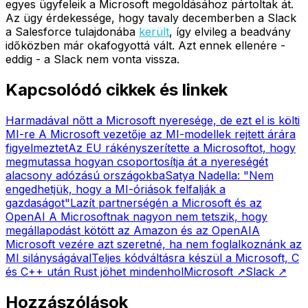
egyes ügyfeleik a Microsoft megoldásához pártoltak át.
Az ügy érdekessége, hogy tavaly decemberben a Slack
a Salesforce tulajdonába
került
, így elvileg a beadvány
időközben már okafogyottá vált. Azt ennek ellenére -
eddig - a Slack nem vonta vissza.
Kapcsolódó cikkek és linkek
Harmadával nőtt a Microsoft nyeresége, de ezt el is költi
MI-re
A Microsoft vezetője az MI-modellek rejtett árára
figyelmeztet
Az EU rákényszerítette a Microsoftot, hogy
megmutassa hogyan csoportosítja át a nyereségét
alacsony adózású országokba
Satya Nadella: "Nem
engedhetjük, hogy a MI-óriások felfalják a
gazdaságot"
Lazít partnerségén a Microsoft és az
OpenAI
A Microsoftnak nagyon nem tetszik, hogy
megállapodást kötött az Amazon és az OpenAI
A
Microsoft vezére azt szeretné, ha nem foglalkoznánk az
MI silányságával
Teljes kódváltásra készül a Microsoft, C
és C++ után Rust jöhet mindenhol
Microsoft
↗
Slack
↗
Hozzászólások