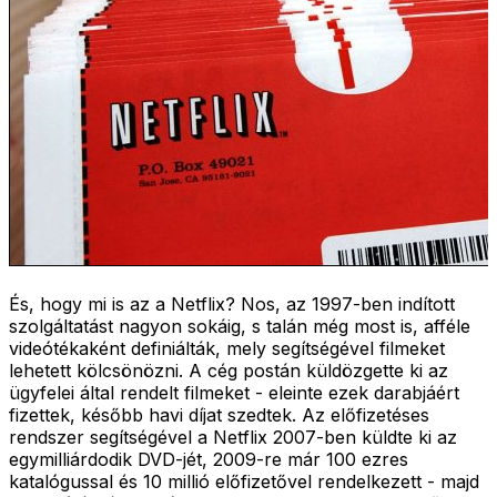
És, hogy mi is az a Netflix? Nos, az 1997-ben indított
szolgáltatást nagyon sokáig, s talán még most is, afféle
videótékaként definiálták, mely segítségével filmeket
lehetett kölcsönözni. A cég postán küldözgette ki az
ügyfelei által rendelt filmeket - eleinte ezek darabjáért
fizettek, később havi díjat szedtek. Az előfizetéses
rendszer segítségével a Netflix 2007-ben küldte ki az
egymilliárdodik DVD-jét, 2009-re már 100 ezres
katalógussal és 10 millió előfizetővel rendelkezett - majd