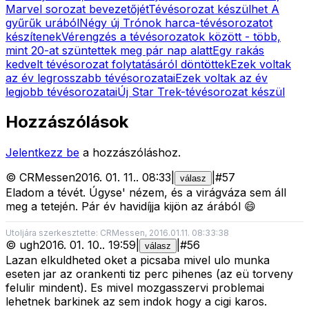
Marvel sorozat bevezetőjét
Tévésorozat készülhet A
gyűrűk urából
Négy új Trónok harca-tévésorozatot
készítenek
Vérengzés a tévésorozatok között - több,
mint 20-at szüntettek meg pár nap alatt
Egy rakás
kedvelt tévésorozat folytatásáról döntöttek
Ezek voltak
az év legrosszabb tévésorozatai
Ezek voltak az év
legjobb tévésorozatai
Új Star Trek-tévésorozat készül
Hozzászólások
Jelentkezz be
a hozzászóláshoz.
©
CRMessen
2016. 01. 11.
.
08:33
|
|
#
57
válasz
Eladom a tévét. Úgyse' nézem, és a virágváza sem áll
meg a tetején. Pár év havidíjja kijön az árából 😄
Utoljára szerkesztette: CRMessen, 2016.01.11. 08:33:38
©
ugh
2016. 01. 10.
.
19:59
|
|
#
56
válasz
Lazan elkuldheted oket a picsaba mivel ulo munka
eseten jar az orankenti tiz perc pihenes (az eü torveny
felulir mindent). Es mivel mozgasszervi problemai
lehetnek barkinek az sem indok hogy a cigi karos.