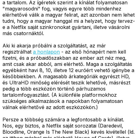
a tartalom. Az ígéretek szerint a kínálat folyamatosan
"magyarosodni" fog, vagyis egyre több mindenhez
elérhetővé válik a magyar felirat, azt azonban nem lehet
tudni, hogy a magyar hanggal mi a helyzet, hogy tervez-
e a Netflix saját szinkronokat gyártani, illetve vásárolni
más csatornáktól.
Aki ki akarja próbálni a szolgáltatást, az már
regisztrálhat
a honlapon
- az első hónapért nem kell
fizetni, és a próbaidőszakban az ember azt néz meg,
amit csak akar abból, ami elérhető. Maga a szolgáltatás
egyébként havi 8, 10, illetve 12 euróért vehető igénybe a
későbbiekben. A magasabb árkategóriák egyrészt HD,
és UltraHD minőség elérését teszik lehetővé, másrészt
pedig a több eszközön történő párhuzamos
tartalomfogyasztást. (A különféle platformokhoz
szükséges alkalmazások a napokban folyamatosan
válnak elérhetővé az adott eszközökön.)
Persze a többség számára a legfontosabb a kínálat.
Nos, egy biztos, a Netflix saját sorozatai (Daredevil,
Bloodline, Orange Is The New Black) kevés kivétellel (ld.