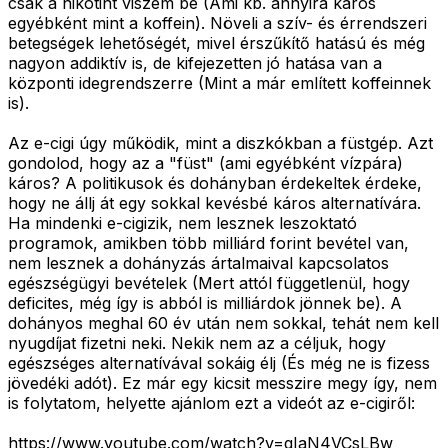
csak a nikotint viszem be (Ami kb. annyira káros
egyébként mint a koffein). Növeli a szív- és érrendszeri
betegségek lehetőségét, mivel érszűkítő hatású és még
nagyon addiktív is, de kifejezetten jó hatása van a
központi idegrendszerre (Mint a már említett koffeinnek
is).
Az e-cigi úgy működik, mint a diszkókban a füstgép. Azt
gondolod, hogy az a "füst" (ami egyébként vízpára)
káros? A politikusok és dohányban érdekeltek érdeke,
hogy ne állj át egy sokkal kevésbé káros alternatívára.
Ha mindenki e-cigizik, nem lesznek leszoktató
programok, amikben több milliárd forint bevétel van,
nem lesznek a dohányzás ártalmaival kapcsolatos
egészségügyi bevételek (Mert attól függetlenül, hogy
deficites, még így is abból is milliárdok jönnek be). A
dohányos meghal 60 év után nem sokkal, tehát nem kell
nyugdíjat fizetni neki. Nekik nem az a céljuk, hogy
egészséges alternatívával sokáig élj (És még ne is fizess
jövedéki adót). Ez már egy kicsit messzire megy így, nem
is folytatom, helyette ajánlom ezt a videót az e-cigiről:
https://www.youtube.com/watch?v=qIaN4VCsLBw