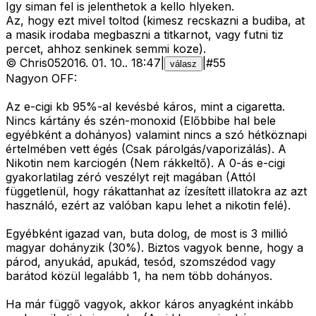
Igy siman fel is jelenthetok a kello hlyeken.
Az, hogy ezt mivel toltod (kimesz recskazni a budiba, at
a masik irodaba megbaszni a titkarnot, vagy futni tiz
percet, ahhoz senkinek semmi koze).
©
Chris05
2016. 01. 10.
.
18:47
|
|
#
55
válasz
Nagyon OFF:
Az e-cigi kb 95%-al kevésbé káros, mint a cigaretta.
Nincs kártány és szén-monoxid (Előbbibe hal bele
egyébként a dohányos) valamint nincs a szó hétköznapi
értelmében vett égés (Csak párolgás/vaporizálás). A
Nikotin nem karciogén (Nem rákkeltő). A 0-ás e-cigi
gyakorlatilag zéró veszélyt rejt magában (Attól
függetlenül, hogy rákattanhat az ízesített illatokra az azt
használó, ezért az valóban kapu lehet a nikotin felé).
Egyébként igazad van, buta dolog, de most is 3 millió
magyar dohányzik (30%). Biztos vagyok benne, hogy a
párod, anyukád, apukád, tesód, szomszédod vagy
barátod közül legalább 1, ha nem több dohányos.
Ha már függő vagyok, akkor káros anyagként inkább