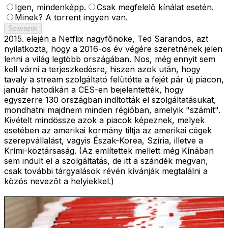
Igen, mindenképp.
Csak megfelelô kínálat esetén.
Minek? A torrent ingyen van.
Szavazok
2015. elején a Netflix nagyfőnöke, Ted Sarandos, azt
nyilatkozta, hogy a 2016-os év végére szeretnének jelen
lenni a világ legtöbb országában. Nos, még ennyit sem
kell várni a terjeszkedésre, hiszen azok után, hogy
tavaly a stream szolgáltató felütötte a fejét pár új piacon,
január hatodikán a CES-en bejelentették, hogy
egyszerre 130 országban indították el szolgáltatásukat,
mondhatni majdnem minden régióban, amelyik "számít".
Kivételt mindössze azok a piacok képeznek, melyek
esetében az amerikai kormány tiltja az amerikai cégek
szerepvállalást, vagyis Észak-Korea, Szíria, illetve a
Krími-köztársaság. (Az említettek mellett még Kínában
sem indult el a szolgáltatás, de itt a szándék megvan,
csak további tárgyalások révén kívánják megtalálni a
közös nevezőt a helyiekkel.)