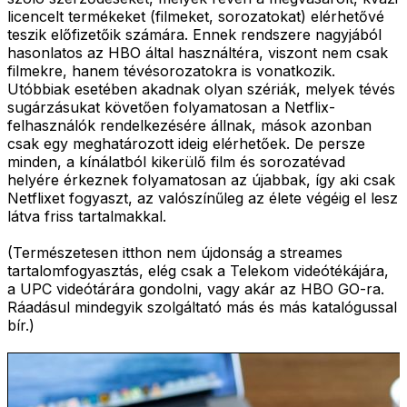
licencelt termékeket (filmeket, sorozatokat) elérhetővé
teszik előfizetőik számára. Ennek rendszere nagyjából
hasonlatos az HBO által használtéra, viszont nem csak
filmekre, hanem tévésorozatokra is vonatkozik.
Utóbbiak esetében akadnak olyan szériák, melyek tévés
sugárzásukat követően folyamatosan a Netflix-
felhasználók rendelkezésére állnak, mások azonban
csak egy meghatározott ideig elérhetőek. De persze
minden, a kínálatból kikerülő film és sorozatévad
helyére érkeznek folyamatosan az újabbak, így aki csak
Netflixet fogyaszt, az valószínűleg az élete végéig el lesz
látva friss tartalmakkal.
(Természetesen itthon nem újdonság a streames
tartalomfogyasztás, elég csak a Telekom videótékájára,
a UPC videótárára gondolni, vagy akár az HBO GO-ra.
Ráadásul mindegyik szolgáltató más és más katalógussal
bír.)