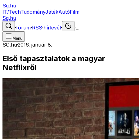
Sg.hu
IT/Tech
Tudomány
Játék
Autó
Film
Sg.hu
·
fórum
·
RSS
·
hírlevél
·
·
...
Menü
SG.hu
·
2016. január 8.
Első tapasztalatok a magyar
Netflixről