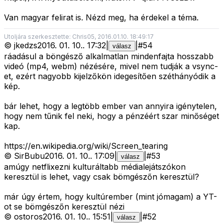
Van magyar felirat is. Nézd meg, ha érdekel a téma.
Utoljára szerkesztette: Chris05, 2016.01.10. 18:49:17
©
jkedzs
2016. 01. 10.
.
17:32
|
|
#
54
válasz
ráadásul a böngésző alkalmatlan mindenfajta hosszabb
videó (mp4, webm) nézésére, mivel nem tudják a vsync-
et, ezért nagyobb kijelzőkön idegesítően széthányódik a
kép.
bár lehet, hogy a legtöbb ember van annyira igénytelen,
hogy nem tűnik fel neki, hogy a pénzéért szar minőséget
kap.
https://en.wikipedia.org/wiki/Screen_tearing
©
SirBubu
2016. 01. 10.
.
17:09
|
|
#
53
válasz
amúgy netflixezni kulturáltabb médialejátszókon
keresztül is lehet, vagy csak bömgészőn keresztül?
már úgy értem, hogy kultúrember (mint jómagam) a YT-
ot se bömgészőn keresztül nézi
©
ostoros
2016. 01. 10.
.
15:51
|
|
#
52
válasz