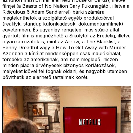
az itthon máshol már elérhető House of Cards), illetve
filmjei (a Beasts of No Nation Cary Fukunagától, illetve a
Ridiculous 6 Adam Sandlerrel) bárki számára
megtekinthetők a szolgáltató egyéb produkcióival
(realityk, standup különkiadások, dokumentumfilmek)
egyetemben. És ugyanígy rengeteg, más stúdió által
gyártott film is megnézhető a Sikolytól az Eredetig, illetve
olyan sorozatok is, mint az Arrow, a The Blacklist, a
Penny Dreadful vagy a How To Get Away with Murder.
Azonban a kínálat mindenképpen csak indulókínálat,
töredéke az amerikainak, ami nem meglepő, hiszen
minden piacra érvényesek bizonyos korlátozások,
melyeket idővel fel fognak oldani, és nagyobb ütemben
bővíthetik az elérhető tartalmak körét.