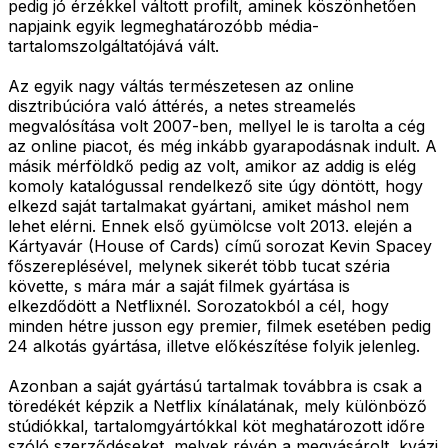
pedig jó érzékkel váltott profilt, aminek köszönhetően
napjaink egyik legmeghatározóbb média-
tartalomszolgáltatójává vált.
Az egyik nagy váltás természetesen az online
disztribúcióra való áttérés, a netes streamelés
megvalósítása volt 2007-ben, mellyel le is tarolta a cég
az online piacot, és még inkább gyarapodásnak indult. A
másik mérföldkő pedig az volt, amikor az addig is elég
komoly katalógussal rendelkező site úgy döntött, hogy
elkezd saját tartalmakat gyártani, amiket máshol nem
lehet elérni. Ennek első gyümölcse volt 2013. elején a
Kártyavár (House of Cards) című sorozat Kevin Spacey
főszereplésével, melynek sikerét több tucat széria
követte, s mára már a saját filmek gyártása is
elkezdődött a Netflixnél. Sorozatokból a cél, hogy
minden hétre jusson egy premier, filmek esetében pedig
24 alkotás gyártása, illetve előkészítése folyik jelenleg.
Azonban a saját gyártású tartalmak továbbra is csak a
töredékét képzik a Netflix kínálatának, mely különböző
stúdiókkal, tartalomgyártókkal köt meghatározott időre
szóló szerződéseket, melyek révén a megvásárolt, kvázi