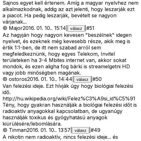
Sajnos egyet kell értenem. Amíg a magyar nyelvhez nem
alkalmazkodnak, addig az azt jelenti, hogy leszarják ezt
a piacot. Ha pedig leszarják, bevételt se nagyon
várjanak...
©
Major
2016. 01. 10.
.
15:14
|
|
#
51
válasz
Az hagyján hogy nagyon kevesen "beszélnek" idegen
nyelvet, és ezeknek még kevesebb része, akik meg is
értik 1:1-ben, de itt nem szabad arról sem
megfeledkeznünk, hogy egyes Telekom, Invitel
területeken ha 3-4 Mbites internet van, akkor sokat
mondok, és ezen aligha fog bárki is streamelgetni HD
vagy jobb minőségben magának.
©
ostoros
2016. 01. 10.
.
14:44
|
|
#
50
válasz
Van felezési ideje. Ezt hívják úgy hogy biológiai felezési
idő.
http://hu.wikipedia.org/wiki/Felez%C3%A9si_id%C5%91
Tény, hogy gyakran használják a biológiai felezési időt is
radioaktív anyagokkal kapcsolatban, de ugyanúgy
használják toxikus és gyógyhatású anyagok
kiürülésére/lebomlására.
©
Tinman
2016. 01. 10.
.
13:57
|
|
#
49
válasz
A nikotin nem radioaktív, nincs felezési ideje... és