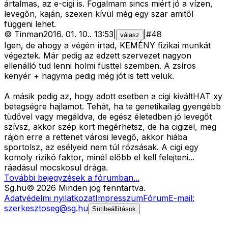
ártalmas, az e-cigi is. Fogalmam sincs miért jó a vízen,
levegőn, kaján, szexen kívül még egy szar amitől
függeni lehet.
©
Tinman
2016. 01. 10.
.
13:53
|
|
#
48
válasz
Igen, de ahogy a végén írtad, KEMÉNY fizikai munkát
végeztek. Már pedig az edzett szervezet nagyon
ellenálló tud lenni holmi füsttel szemben. A zsíros
kenyér + hagyma pedig még jót is tett velük.
A másik pedig az, hogy adott esetben a cigi kiváltHAT xy
betegségre hajlamot. Tehát, ha te genetikailag gyengébb
tüdővel vagy megáldva, de egész életedben jó levegőt
szívsz, akkor szép kort megérhetsz, de ha cigizel, meg
rájön erre a rettenet városi levegő, akkor hiába
sportolsz, az esélyeid nem túl rózsásak. A cigi egy
komoly rizikó faktor, minél előbb el kell felejteni...
ráadásul mocskosul drága.
További bejegyzések a fórumban...
Sg
.hu
©
2026
Minden jog fenntartva.
Adatvédelmi nyilatkozat
Impresszum
Fórum
E-mail:
szerkesztoseg@sg.hu
Sütibeállítások