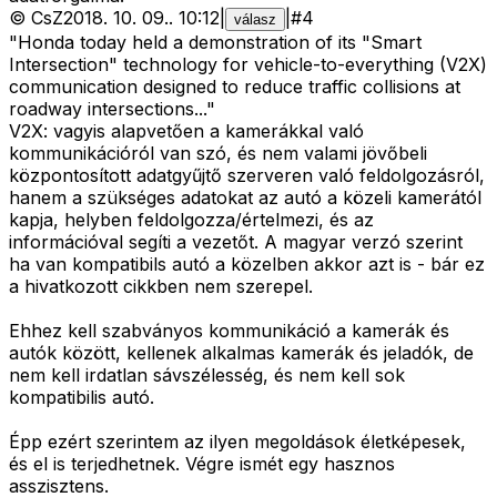
©
CsZ
2018. 10. 09.
.
10:12
|
|
#
4
válasz
"Honda today held a demonstration of its "Smart
Intersection" technology for vehicle-to-everything (V2X)
communication designed to reduce traffic collisions at
roadway intersections..."
V2X: vagyis alapvetően a kamerákkal való
kommunikációról van szó, és nem valami jövőbeli
központosított adatgyűjtő szerveren való feldolgozásról,
hanem a szükséges adatokat az autó a közeli kamerától
kapja, helyben feldolgozza/értelmezi, és az
információval segíti a vezetőt. A magyar verzó szerint
ha van kompatibils autó a közelben akkor azt is - bár ez
a hivatkozott cikkben nem szerepel.
Ehhez kell szabványos kommunikáció a kamerák és
autók között, kellenek alkalmas kamerák és jeladók, de
nem kell irdatlan sávszélesség, és nem kell sok
kompatibilis autó.
Épp ezért szerintem az ilyen megoldások életképesek,
és el is terjedhetnek. Végre ismét egy hasznos
asszisztens.