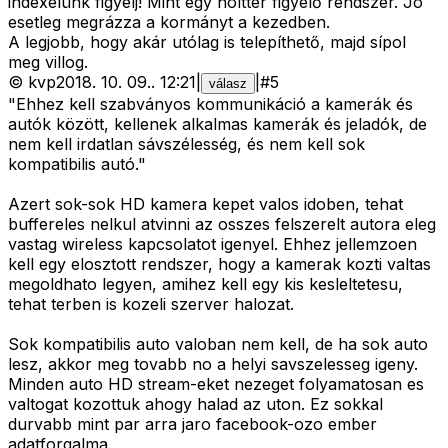
indexelünk figyelj! Mint egy holttér figyelő rendszer. Jó
esetleg megrázza a kormányt a kezedben.
A legjobb, hogy akár utólag is telepíthető, majd sípol
meg villog.
©
kvp
2018. 10. 09.
.
12:21
|
|
#
5
válasz
"Ehhez kell szabványos kommunikáció a kamerák és
autók között, kellenek alkalmas kamerák és jeladók, de
nem kell irdatlan sávszélesség, és nem kell sok
kompatibilis autó."
Azert sok-sok HD kamera kepet valos idoben, tehat
buffereles nelkul atvinni az osszes felszerelt autora eleg
vastag wireless kapcsolatot igenyel. Ehhez jellemzoen
kell egy elosztott rendszer, hogy a kamerak kozti valtas
megoldhato legyen, amihez kell egy kis kesleltetesu,
tehat terben is kozeli szerver halozat.
Sok kompatibilis auto valoban nem kell, de ha sok auto
lesz, akkor meg tovabb no a helyi savszelesseg igeny.
Minden auto HD stream-eket nezeget folyamatosan es
valtogat kozottuk ahogy halad az uton. Ez sokkal
durvabb mint par arra jaro facebook-ozo ember
adatforgalma.