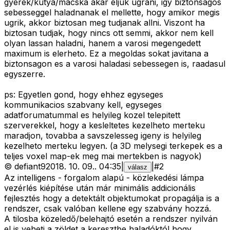
gyerek/kutya/macska akar eljuk ugrani, igy biztonsagos
sebesseggel haladnanak el mellette, hogy amikor megis
ugrik, akkor biztosan meg tudjanak allni. Viszont ha
biztosan tudjak, hogy nincs ott semmi, akkor nem kell
olyan lassan haladni, hanem a varosi megengedett
maximum is elerheto. Ez a megoldas sokat javitana a
biztonsagon es a varosi haladasi sebessegen is, raadasul
egyszerre.
ps: Egyetlen gond, hogy ehhez egyseges
kommunikacios szabvany kell, egyseges
adatforumatummal es helyileg kozel telepitett
szerverekkel, hogy a kesleltetes kezelheto merteku
maradjon, tovabba a savszelesseg igeny is helyileg
kezelheto merteku legyen. (a 3D melysegi terkepek es a
teljes voxel map-ek meg mai mertekben is nagyok)
©
defiant9
2018. 10. 09.
.
04:35
|
|
#
2
válasz
Az intelligens - forgalom alapú - közlekedési lámpa
vezérlés kiépítése után már minimális addicionális
fejlesztés hogy a detektált objektumokat propagálja is a
rendszer, csak valóban kellene egy szabvány hozzá.
A tilosba közeledő/belehajtó esetén a rendszer nyilván
el is veheti a zöldet a keresztbe haladóktól hogy