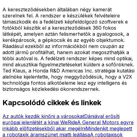
A kereszteződésekben általában négy kamerát
szerelnek fel. A rendszer e készülékek felvételeire
támaszkodik és a fedélzeti képfeldolgozó szoftverek e
fotókból készítik el a kereszteződések 360 fokos
látképét, amelyen aztán felismerhetők a gyalogosok, a
kerékpárosok, a gépkocsik és az egyéb objektumok.
Ráadásul ezekből az információkból nem csupán az
adott jármű profitálhat, hanem azokat megoszthatják a
többi autóval is. A fedélzeti rendszer képes mind optikai,
mind akusztikai figyelmeztetéseket küldeni a sofőröknek.
Ted Klaus, a Honda R&D Americas Inc. stratégiai kutatási
alelnöke kijelentette, hogy meggyőződésük, hogy a V2X
technológia fontos alkotóeleme lesz egy intelligens és
biztonságos közlekedési ökorendszernek.
Kapcsolódó cikkek és linkek
Az autók kezdik kinőni a városokat
Dániával erősíti
európai jelenlétét a kínai WeRide
A General Motors egyre
inkább előfizetésekből akar megélni
Mindenkit meglepett
a robotaxik áramszünet miatti leállása
A robotaxisok