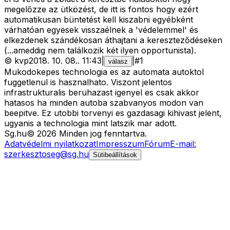
megelőzze az ütközést, de itt is fontos hogy ezért
automatikusan büntetést kell kiszabni egyébként
várhatóan egyesek visszaélnek a 'védelemmel' és
elkezdenek szándékosan áthajtani a kereszteződéseken
(...ameddig nem találkozik két ilyen opportunista).
©
kvp
2018. 10. 08.
.
11:43
|
|
#
1
válasz
Mukodokepes technologia es az automata autoktol
fuggetlenul is hasznalhato. Viszont jelentos
infrastrukturalis beruhazast igenyel es csak akkor
hatasos ha minden autoba szabvanyos modon van
beepitve. Ez utobbi torvenyi es gazdasagi kihivast jelent,
ugyanis a technologia mint latszik mar adott.
Sg
.hu
©
2026
Minden jog fenntartva.
Adatvédelmi nyilatkozat
Impresszum
Fórum
E-mail:
szerkesztoseg@sg.hu
Sütibeállítások