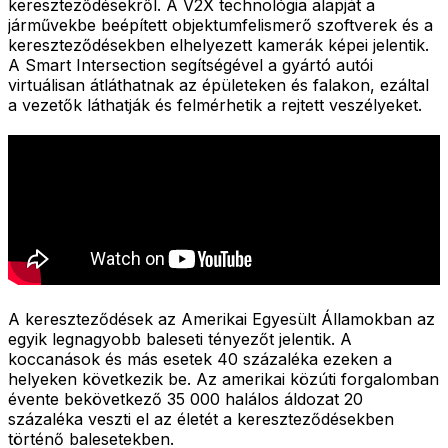
kereszteződésekről. A V2X technológia alapját a
járművekbe beépített objektumfelismerő szoftverek és a
kereszteződésekben elhelyezett kamerák képei jelentik.
A Smart Intersection segítségével a gyártó autói
virtuálisan átláthatnak az épületeken és falakon, ezáltal
a vezetők láthatják és felmérhetik a rejtett veszélyeket.
A kereszteződések az Amerikai Egyesült Államokban az
egyik legnagyobb baleseti tényezőt jelentik. A
koccanások és más esetek 40 százaléka ezeken a
helyeken következik be. Az amerikai közúti forgalomban
évente bekövetkező 35 000 halálos áldozat 20
százaléka veszti el az életét a kereszteződésekben
történő balesetekben.