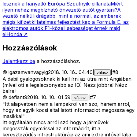
lesznek a hanyatló Európa Szputnyik-pillanata
Miért
ilyen nehéz megbízható önvezető autót gyártani?
A
vezető nélküli drágább, mint a normál, az emberek
mégis kifizetik
Hatalmas fejlesztést kap a Formula E, az
elektromos autók F1-közeli sebességet érnek majd
el
Honda
↗
Hozzászólások
Jelentkezz be
a hozzászóláshoz.
©
igazamvanvagyig
2018. 10. 16.
.
04:40
|
|
#
8
válasz
A debil gyalogosoknak ki kell írni az útra mint Angiában
(mível ott a legalacsonyabb az IQ) Nézz jobbra! Nézz
balra!
©
defiant9
2018. 10. 10.
.
01:59
|
|
#
7
válasz
"Itt alapvetoen nem a lampakrol van szo, hanem arrol,
hogy az egyik kocsi altal latott informaciot megossza egy
masikkal"
Itt egyáltalán nincs arról szó hogy a járművek
megosszák egymással az információt, itt a
kereszteződés infrastruktúrája az ami extra infóval látja