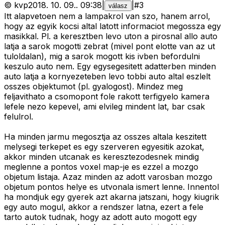
©
kvp
2018. 10. 09.
.
09:38
|
|
#
3
válasz
Itt alapvetoen nem a lampakrol van szo, hanem arrol,
hogy az egyik kocsi altal latott informaciot megossza egy
masikkal. Pl. a keresztben levo uton a pirosnal allo auto
latja a sarok mogotti zebrat (mivel pont elotte van az ut
tuloldalan), mig a sarok mogott kis ivben befordulni
keszulo auto nem. Egy egysegesitett adatterben minden
auto latja a kornyezeteben levo tobbi auto altal eszlelt
osszes objektumot (pl. gyalogost). Mindez meg
feljavithato a csomopont fole rakott terfigyelo kamera
lefele nezo kepevel, ami elvileg mindent lat, bar csak
felulrol.
Ha minden jarmu megosztja az osszes altala keszitett
melysegi terkepet es egy szerveren egyesitik azokat,
akkor minden utcanak es keresztezodesnek mindig
meglenne a pontos voxel map-je es ezzel a mozgo
objetum listaja. Azaz minden az adott varosban mozgo
objetum pontos helye es utvonala ismert lenne. Innentol
ha mondjuk egy gyerek azt akarna jatszani, hogy kiugrik
egy auto mogul, akkor a rendszer latna, ezert a fele
tarto autok tudnak, hogy az adott auto mogott egy