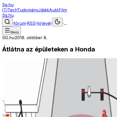
Sg.hu
IT/Tech
Tudomány
Játék
Autó
Film
Sg.hu
·
fórum
·
RSS
·
hírlevél
·
·
...
Menü
SG.hu
·
2018. október 8.
Átlátna az épületeken a Honda