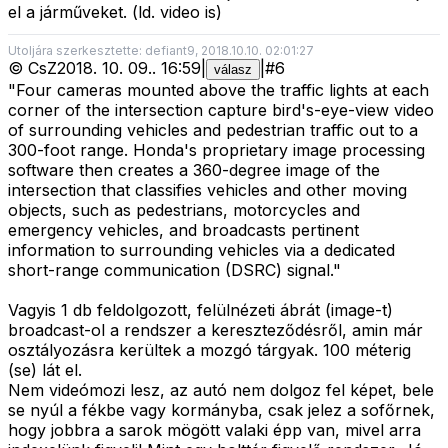
el a járműveket. (ld. video is)
Utoljára szerkesztette: defiant9, 2018.10.10. 02:01:27
©
CsZ
2018. 10. 09.
.
16:59
|
|
#
6
válasz
"Four cameras mounted above the traffic lights at each
corner of the intersection capture bird's-eye-view video
of surrounding vehicles and pedestrian traffic out to a
300-foot range. Honda's proprietary image processing
software then creates a 360-degree image of the
intersection that classifies vehicles and other moving
objects, such as pedestrians, motorcycles and
emergency vehicles, and broadcasts pertinent
information to surrounding vehicles via a dedicated
short-range communication (DSRC) signal."
Vagyis 1 db feldolgozott, felülnézeti ábrát (image-t)
broadcast-ol a rendszer a kereszteződésről, amin már
osztályozásra kerültek a mozgó tárgyak. 100 méterig
(se) lát el.
Nem videómozi lesz, az autó nem dolgoz fel képet, bele
se nyúl a fékbe vagy kormányba, csak jelez a sofőrnek,
hogy jobbra a sarok mögött valaki épp van, mivel arra