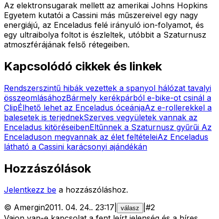
Az elektronsugarak mellett az amerikai Johns Hopkins
Egyetem kutatói a Cassini más műszereivel egy nagy
energiájú, az Enceladus felé irányuló ion-folyamot, és
egy ultraibolya foltot is észleltek, utóbbit a Szaturnusz
atmoszférájának felső rétegeiben.
Kapcsolódó cikkek és linkek
Rendszerszintű hibák vezettek a spanyol hálózat tavalyi
összeomlásához
Bármely kerékpárból e-bike-ot csinál a
Clip
Élhető lehet az Enceladus óceánja
Az e-rollerekkel a
balesetek is terjednek
Szerves vegyületek vannak az
Enceladus kitöréseiben
Eltűnnek a Szaturnusz gyűrűi
Az
Enceladuson megvannak az élet feltételei
Az Enceladus
látható a Cassini karácsonyi ajándékán
Hozzászólások
Jelentkezz be
a hozzászóláshoz.
©
Amergin
2011. 04. 24.
.
23:17
|
|
#
2
válasz
Vajon van-e kapcsolat a fent leírt jelenség és a híres