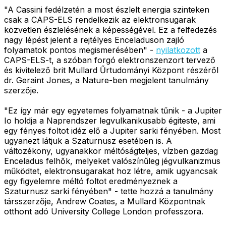
"A Cassini fedélzetén a most észlelt energia szinteken
csak a CAPS-ELS rendelkezik az elektronsugarak
közvetlen észlelésének a képességével. Ez a felfedezés
nagy lépést jelent a rejtélyes Enceladuson zajló
folyamatok pontos megismerésében" -
nyilatkozott
a
CAPS-ELS-t, a szóban forgó elektronszenzort tervező
és kivitelező brit Mullard Űrtudományi Központ részéről
dr. Geraint Jones, a Nature-ben megjelent tanulmány
szerzője.
"Ez így már egy egyetemes folyamatnak tűnik - a Jupiter
Io holdja a Naprendszer legvulkanikusabb égiteste, ami
egy fényes foltot idéz elő a Jupiter sarki fényében. Most
ugyanezt látjuk a Szaturnusz esetében is. A
változékony, ugyanakkor méltóságteljes, vízben gazdag
Enceladus felhők, melyeket valószínűleg jégvulkanizmus
működtet, elektronsugarakat hoz létre, amik ugyancsak
egy figyelemre méltó foltot eredményeznek a
Szaturnusz sarki fényében" - tette hozzá a tanulmány
társszerzője, Andrew Coates, a Mullard Központnak
otthont adó University College London professzora.