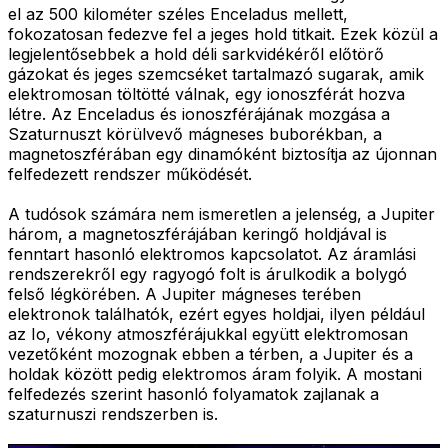
el az 500 kilométer széles Enceladus mellett,
fokozatosan fedezve fel a jeges hold titkait. Ezek közül a
legjelentősebbek a hold déli sarkvidékéről előtörő
gázokat és jeges szemcséket tartalmazó sugarak, amik
elektromosan töltötté válnak, egy ionoszférát hozva
létre. Az Enceladus és ionoszférájának mozgása a
Szaturnuszt körülvevő mágneses buborékban, a
magnetoszférában egy dinamóként biztosítja az újonnan
felfedezett rendszer működését.
A tudósok számára nem ismeretlen a jelenség, a Jupiter
három, a magnetoszférájában keringő holdjával is
fenntart hasonló elektromos kapcsolatot. Az áramlási
rendszerekről egy ragyogó folt is árulkodik a bolygó
felső légkörében. A Jupiter mágneses terében
elektronok találhatók, ezért egyes holdjai, ilyen például
az Io, vékony atmoszférájukkal együtt elektromosan
vezetőként mozognak ebben a térben, a Jupiter és a
holdak között pedig elektromos áram folyik. A mostani
felfedezés szerint hasonló folyamatok zajlanak a
szaturnuszi rendszerben is.