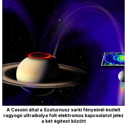
A Cassini által a Szaturnusz sarki fényeinél észlelt
ragyogó ultraibolya folt elektromos kapcsolatot jelez
a két égitest között