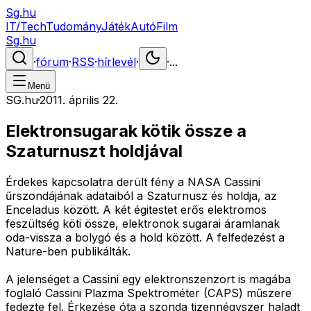
Sg.hu
IT/Tech
Tudomány
Játék
Autó
Film
Sg.hu
·
fórum
·
RSS
·
hírlevél
·
·
...
Menü
SG.hu
·
2011. április 22.
Elektronsugarak kötik össze a
Szaturnuszt holdjával
Érdekes kapcsolatra derült fény a NASA Cassini
űrszondájának adataiból a Szaturnusz és holdja, az
Enceladus között. A két égitestet erős elektromos
feszültség köti össze, elektronok sugarai áramlanak
oda-vissza a bolygó és a hold között. A felfedezést a
Nature-ben publikálták.
A jelenséget a Cassini egy elektronszenzort is magába
foglaló Cassini Plazma Spektrométer (CAPS) műszere
fedezte fel. Érkezése óta a szonda tizennégyszer haladt