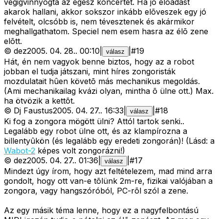
végigvinnyogta az egész koncertet. Ha jó elõadást
akarok hallani, akkor sokszor inkább elõveszek egy jó
felvételt, olcsóbb is, nem tévesztenek és akármikor
meghallgathatom. Speciel nem esem hasra az élõ zene
elõtt.
©
dez
2005. 04. 28.
.
00:10
|
|
#
19
válasz
Hát, én nem vagyok benne biztos, hogy az a robot
jobban el tudja játszani, mint híres zongoristák
mozdulatait hûen követõ más mechanikus megoldás.
(Ami mechanikailag kvázi olyan, mintha õ ülne ott.) Max.
ha ötvözik a kettõt.
©
Dj Faustus
2005. 04. 27.
.
16:33
|
|
#
18
válasz
Ki fog a zongora mögött ülni? Attól tartok senki..
Legalább egy robot ülne ott, és az klampírozna a
billentyûkön (és legalább egy eredeti zongorán)! (Lásd: a
Wabot-2
képes volt zongorázni!)
©
dez
2005. 04. 27.
.
01:36
|
|
#
17
válasz
Mindezt úgy írom, hogy azt feltételezem, mad mind arra
gondolt, hogy ott van-e tõlünk 2m-re, fizikai valójában a
zongora, vagy hangszóróból, PC-rõl szól a zene.
Az egy másik téma lenne, hogy ez a nagyfelbontású