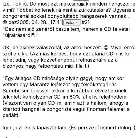
Izé. Tök jó. De most ezt mekcsinájják minden hangszerre
v mi? Többet költenek rá mint a zûrkutatásra? Ugyanis a
zongoránál sokkal bonyolultabb hangszerek vannak..
©
dez
2005. 04. 28.
.
17:41
|
|
#
21
válasz
"Dez nem élõ zenérõl beszéltem, hanem a CD felvétel
"újraírásáról"!"
OK, de akinek válaszoltál, az arról beszélt. 😊 Mivel errõl
szól a cikk. (Az más kérdés, hogy ezt utána CD-n is ki
lehet adni, vagy közvetlenebbül felhasználni az a
bizonyos nagy felbontású midi-file-t.)
"Egy átlagos CD minõsége olyan gagyi, hogy amikor
vettem egy Marantz lejátszót egy felsõkategóriás
Sennheiser fülessel, akkor a korábban élvezhetõnek
tekintett komolyzenei CD-im 80%-át el is felejthettem.
(Viszont van olyan CD-m, amin azt is hallom, ahogy a
kitartott hangnál a zongorista végül finoman felemeli a
pedált)."
Igen, ezt én is tapasztaltam. (És persze jól ismert dolog.
)