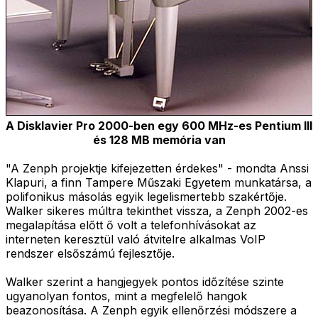
A Disklavier Pro 2000-ben egy 600 MHz-es Pentium III
és 128 MB memória van
"A Zenph projektje kifejezetten érdekes" - mondta Anssi
Klapuri, a finn Tampere Műszaki Egyetem munkatársa, a
polifonikus másolás egyik legelismertebb szakértője.
Walker sikeres múltra tekinthet vissza, a Zenph 2002-es
megalapítása előtt ő volt a telefonhívásokat az
interneten keresztül való átvitelre alkalmas VoIP
rendszer elsőszámú fejlesztője.
Walker szerint a hangjegyek pontos időzítése szinte
ugyanolyan fontos, mint a megfelelő hangok
beazonosítása. A Zenph egyik ellenőrzési módszere a