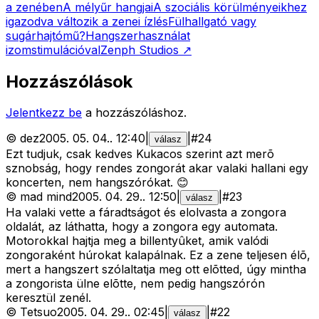
a zenében
A mélyűr hangjai
A szociális körülményeikhez
igazodva változik a zenei ízlés
Fülhallgató vagy
sugárhajtómű?
Hangszerhasználat
izomstimulációval
Zenph Studios
↗
Hozzászólások
Jelentkezz be
a hozzászóláshoz.
©
dez
2005. 05. 04.
.
12:40
|
|
#
24
válasz
Ezt tudjuk, csak kedves Kukacos szerint azt merõ
sznobság, hogy rendes zongorát akar valaki hallani egy
koncerten, nem hangszórókat. 😊
©
mad mind
2005. 04. 29.
.
12:50
|
|
#
23
válasz
Ha valaki vette a fáradtságot és elolvasta a zongora
oldalát, az láthatta, hogy a zongora egy automata.
Motorokkal hajtja meg a billentyûket, amik valódi
zongoraként húrokat kalapálnak. Ez a zene teljesen élõ,
mert a hangszert szólaltatja meg ott elõtted, úgy mintha
a zongorista ülne elõtte, nem pedig hangszórón
keresztül zenél.
©
Tetsuo
2005. 04. 29.
.
02:45
|
|
#
22
válasz