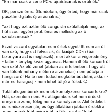
"Én már csak a zene PC-s újraírásának is örülnék."
OK, persze én is. (Gondolom, úgy érted, hogy már csak
pusztán digitális újraírásnak is.)
"azt hogy ezt aztán élõ zongorán szólaltatják meg, az
hót szoc. egyéni probléma és mellesleg az õ
sznobizmusuk."
Ezzel viszont egyátalán nem értek egyet! Itt nem arról
van szó, hogy ezt felveszik, és kiadják CD-n (bár
bizonyára azt is megteszik), mert akkor a végeredmény
- talán - tényleg kvázi ugyanaz. Hanem itt élõ koncertrõl
van szó! Az élõ zenét (abban az értelemben, hogy ott
van tõlünk néhány méterre a zenekar) nem pótolja a
hangszóró! Ha te nem tudod megkülönböztetni, akkor -
már ne haragudj - nem lehet túl jó a füled. 😉
Totál átlegemberek mennek komolyzenei koncertekre?
Hát, szerintem nem. Az átlagembereket nem érdekli
ennyire a zene, fõleg nem a komolyzene. Akit érdekel,
és rendszeresen jár, és úgy általában jobban érdekli a
zene, annak többnyire jobb a füle, mint a "totál