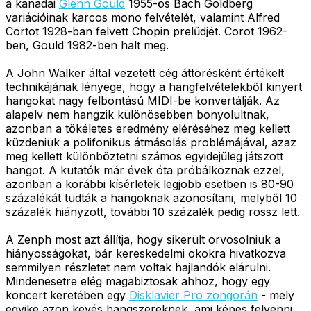
a kanadai
Glenn Gould
1955-ös Bach Goldberg
variációinak karcos mono felvételét, valamint Alfred
Cortot 1928-ban felvett Chopin prelűdjét. Corot 1962-
ben, Gould 1982-ben halt meg.
A John Walker által vezetett cég áttörésként értékelt
technikájának lényege, hogy a hangfelvételekből kinyert
hangokat nagy felbontású MIDI-be konvertálják. Az
alapelv nem hangzik különösebben bonyolultnak,
azonban a tökéletes eredmény eléréséhez meg kellett
küzdeniük a polifonikus átmásolás problémájával, azaz
meg kellett különböztetni számos egyidejűleg játszott
hangot. A kutatók már évek óta próbálkoznak ezzel,
azonban a korábbi kísérletek legjobb esetben is 80-90
százalékát tudták a hangoknak azonosítani, melyből 10
százalék hiányzott, további 10 százalék pedig rossz lett.
A Zenph most azt állítja, hogy sikerült orvosolniuk a
hiányosságokat, bár kereskedelmi okokra hivatkozva
semmilyen részletet nem voltak hajlandók elárulni.
Mindenesetre elég magabiztosak ahhoz, hogy egy
koncert keretében egy
Disklavier Pro zongorán
- mely
egyike azon kevés hangszereknek, ami képes felvenni