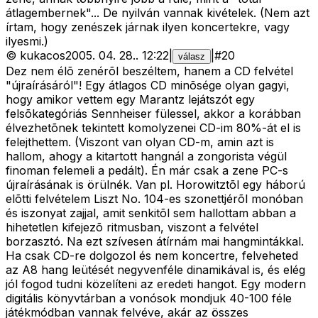
átlagembernek"... De nyilván vannak kivételek. (Nem azt
írtam, hogy zenészek járnak ilyen koncertekre, vagy
ilyesmi.)
©
kukacos
2005. 04. 28.
.
12:22
|
|
#
20
válasz
Dez nem élõ zenérõl beszéltem, hanem a CD felvétel
"újraírásáról"! Egy átlagos CD minõsége olyan gagyi,
hogy amikor vettem egy Marantz lejátszót egy
felsõkategóriás Sennheiser fülessel, akkor a korábban
élvezhetõnek tekintett komolyzenei CD-im 80%-át el is
felejthettem. (Viszont van olyan CD-m, amin azt is
hallom, ahogy a kitartott hangnál a zongorista végül
finoman felemeli a pedált). Én már csak a zene PC-s
újraírásának is örülnék. Van pl. Horowitztõl egy háború
elõtti felvételem Liszt No. 104-es szonettjérõl monóban
és iszonyat zajjal, amit senkitõl sem hallottam abban a
hihetetlen kifejezõ ritmusban, viszont a felvétel
borzasztó. Na ezt szívesen átírnám mai hangmintákkal.
Ha csak CD-re dolgozol és nem koncertre, felveheted
az A8 hang leütését negyvenféle dinamikával is, és elég
jól fogod tudni közelíteni az eredeti hangot. Egy modern
digitális könyvtárban a vonósok mondjuk 40-100 féle
játékmódban vannak felvéve, akár az összes