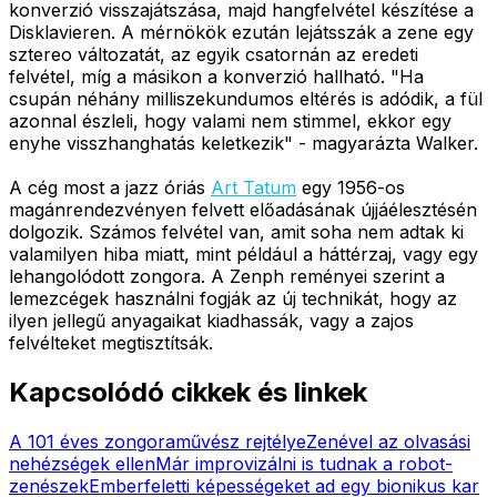
konverzió visszajátszása, majd hangfelvétel készítése a
Disklavieren. A mérnökök ezután lejátsszák a zene egy
sztereo változatát, az egyik csatornán az eredeti
felvétel, míg a másikon a konverzió hallható. "Ha
csupán néhány milliszekundumos eltérés is adódik, a fül
azonnal észleli, hogy valami nem stimmel, ekkor egy
enyhe visszhanghatás keletkezik" - magyarázta Walker.
A cég most a jazz óriás
Art Tatum
egy 1956-os
magánrendezvényen felvett előadásának újjáélesztésén
dolgozik. Számos felvétel van, amit soha nem adtak ki
valamilyen hiba miatt, mint például a háttérzaj, vagy egy
lehangolódott zongora. A Zenph reményei szerint a
lemezcégek használni fogják az új technikát, hogy az
ilyen jellegű anyagaikat kiadhassák, vagy a zajos
felvélteket megtisztítsák.
Kapcsolódó cikkek és linkek
A 101 éves zongoraművész rejtélye
Zenével az olvasási
nehézségek ellen
Már improvizálni is tudnak a robot-
zenészek
Emberfeletti képességeket ad egy bionikus kar