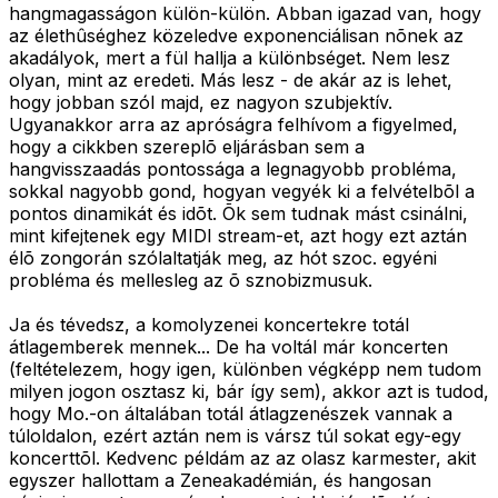
hangmagasságon külön-külön. Abban igazad van, hogy
az élethûséghez közeledve exponenciálisan nõnek az
akadályok, mert a fül hallja a különbséget. Nem lesz
olyan, mint az eredeti. Más lesz - de akár az is lehet,
hogy jobban szól majd, ez nagyon szubjektív.
Ugyanakkor arra az apróságra felhívom a figyelmed,
hogy a cikkben szereplõ eljárásban sem a
hangvisszaadás pontossága a legnagyobb probléma,
sokkal nagyobb gond, hogyan vegyék ki a felvételbõl a
pontos dinamikát és idõt. Õk sem tudnak mást csinálni,
mint kifejtenek egy MIDI stream-et, azt hogy ezt aztán
élõ zongorán szólaltatják meg, az hót szoc. egyéni
probléma és mellesleg az õ sznobizmusuk.
Ja és tévedsz, a komolyzenei koncertekre totál
átlagemberek mennek... De ha voltál már koncerten
(feltételezem, hogy igen, különben végképp nem tudom
milyen jogon osztasz ki, bár így sem), akkor azt is tudod,
hogy Mo.-on általában totál átlagzenészek vannak a
túloldalon, ezért aztán nem is vársz túl sokat egy-egy
koncerttõl. Kedvenc példám az az olasz karmester, akit
egyszer hallottam a Zeneakadémián, és hangosan