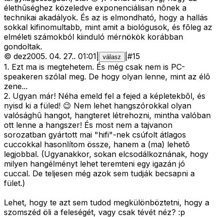
élethûséghez közeledve exponenciálisan nõnek a
technikai akadályok. És az is elmondható, hogy a hallás
sokkal kifinomultabb, mint amit a biológusok, és fõleg az
elméleti számokból kiinduló mérnökök korábban
gondoltak.
©
dez
2005. 04. 27.
.
01:01
|
|
#
15
válasz
1. Ezt ma is megtehetem. És még csak nem is PC-
speakeren szólal meg. De hogy olyan lenne, mint az élõ
zene...
2. Ugyan már! Néha emeld fel a fejed a képletekbõl, és
nyisd ki a füled! 😉 Nem lehet hangszórokkal olyan
valósághû hangot, hangteret létrehozni, mintha valóban
ott lenne a hangszer! És most nem a tajvanon
sorozatban gyártott mai "hifi"-nek csúfolt átlagos
cuccokkal hasonlítom össze, hanem a (ma) lehetõ
legjobbal. (Ugyanakkor, sokan elcsodálkoznának, hogy
milyen hangélményt lehet teremteni egy igazán jó
cuccal. De teljesen még azok sem tudják becsapni a
fület.)
Lehet, hogy te azt sem tudod megkülönböztetni, hogy a
szomszéd öli a feleségét, vagy csak tévét néz? :p