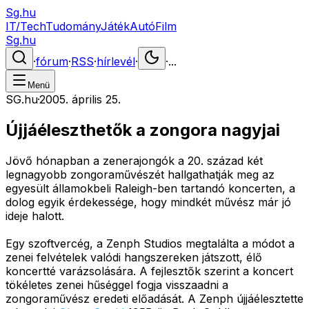
Sg.hu
IT/Tech
Tudomány
Játék
Autó
Film
Sg.hu
·
fórum
·
RSS
·
hírlevél
·
·
...
Menü
SG.hu
·
2005. április 25.
Újjáéleszthetők a zongora nagyjai
Jövő hónapban a zenerajongók a 20. század két
legnagyobb zongoraművészét hallgathatják meg az
egyesült államokbeli Raleigh-ben tartandó koncerten, a
dolog egyik érdekessége, hogy mindkét művész már jó
ideje halott.
Egy szoftvercég, a Zenph Studios megtalálta a módot a
zenei felvételek valódi hangszereken játszott, élő
koncertté varázsolására. A fejlesztők szerint a koncert
tökéletes zenei hűséggel fogja visszaadni a
zongoraművész eredeti előadását. A Zenph újjáélesztette