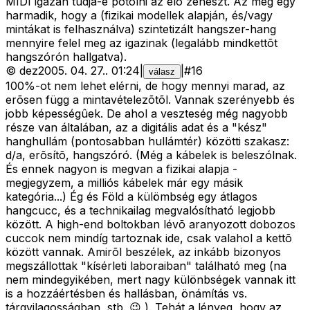
MIDI igazán tudja-e pótolni az élõ zenészt. Az meg egy
harmadik, hogy a (fizikai modellek alapján, és/vagy
mintákat is felhasználva) szintetizált hangszer-hang
mennyire felel meg az igazinak (legalább mindkettõt
hangszórón hallgatva).
©
dez
2005. 04. 27.
.
01:24
|
|
#
16
válasz
100%-ot nem lehet elérni, de hogy mennyi marad, az
erõsen függ a mintavételezõtõl. Vannak szerényebb és
jobb képességûek. De ahol a veszteség még nagyobb
része van általában, az a digitális adat és a "kész"
hanghullám (pontosabban hullámtér) közötti szakasz:
d/a, erõsítõ, hangszóró. (Még a kábelek is beleszólnak.
És ennek nagyon is megvan a fizikai alapja
-
megjegyzem, a milliós kábelek már egy másik
kategória...) Ég és Föld a külömbség egy átlagos
hangcucc, és a technikailag megvalósítható legjobb
között. A high-end boltokban lévõ aranyozott dobozos
cuccok nem mindíg tartoznak ide, csak valahol a kettõ
között vannak. Amirõl beszélek, az inkább bizonyos
megszállottak "kísérleti laboraiban" található meg (na
nem mindegyikében, mert nagy különbségek vannak itt
is a hozzáértésben és hallásban, önámítás vs.
tárgyilagosságban, stb. 😉 ). Tehát a lényeg, hogy az