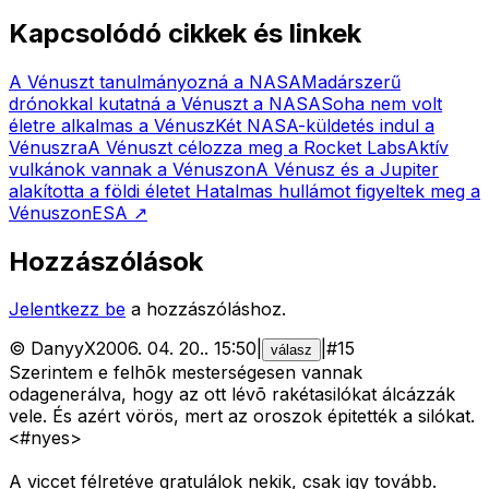
Kapcsolódó cikkek és linkek
A Vénuszt tanulmányozná a NASA
Madárszerű
drónokkal kutatná a Vénuszt a NASA
Soha nem volt
életre alkalmas a Vénusz
Két NASA-küldetés indul a
Vénuszra
A Vénuszt célozza meg a Rocket Labs
Aktív
vulkánok vannak a Vénuszon
A Vénusz és a Jupiter
alakította a földi életet
Hatalmas hullámot figyeltek meg a
Vénuszon
ESA
↗
Hozzászólások
Jelentkezz be
a hozzászóláshoz.
©
DanyyX
2006. 04. 20.
.
15:50
|
|
#
15
válasz
Szerintem e felhõk mesterségesen vannak
odagenerálva, hogy az ott lévõ rakétasilókat álcázzák
vele. És azért vörös, mert az oroszok épitették a silókat.
<#nyes>
A viccet félretéve gratulálok nekik, csak igy tovább.