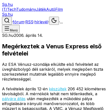
Sg.hu
IT/Tech
Tudomány
Játék
Autó
Film
Sg.hu
·
fórum
·
RSS
·
hírlevél
·
·
...
Menü
SG.hu
·
2006. április 14.
Megérkeztek a Venus Express első
felvételei
Az ESA Vénusz-szondája elküldte első felvételeit az
üvegházbolygó déli sarkáról, melyek meglepően tiszta
szerkezeteket mutatnak legalább ennyire meglepő
részletességgel.
A felvételek április 12-én
készültek
206 452 kilométeres
távolságból. A mérnökök tehát nem tétlenkedtek, a
pályára állás
után megkezdték a működési pálya
elfoglalására irányuló manőversorozatot, és több
műszert is bekapcsoltak. A VMC, a Vénusz Megfigyelő