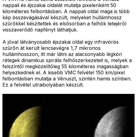
nappali és éjszakai oldalát mutatja pixelenként 50
kilométeres felbontásban. A nappali oldal maga is több
kép összevágásával készült, melyeket hullámhossz
szűrőkkel készítettek és elsősorban a felhők tetejéről
visszaverődő napfényt láthatjuk.
A jóval látványosabb éjszakai oldal egy infravörös
szűrőn át került lencsevégre 1,7 mikronos
hullámhosszon, itt már látni az alacsonyabb légköri
rétegek dinamikus spirális felhőszerkezeteit is, melyek a
felszíntől megközelítőleg 55 kilométeres magasságban
helyezkednek el. A kisebb VMC felvétel 150 km/pixel
felbontásban mutatja a Vénuszt, szintén hamis színben.
Ez a felvétel utraibolyában készült.