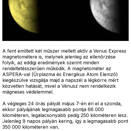
A fent említett két műszer mellett aktív a Venus Express
magnetométere is, melynek jelenleg az ellenőrzése
folyik, az eddigi eredmények szerint minden
rendeltetésszerűen működik. A magnetométer az
ASPERA-val (Űrplazma és Energikus Atom Elemző)
kiegészülve vizsgálja majd a napszél a légkörre mért
közvetlen hatását, mivel a Vénusz nem rendelkezik
mágneses védelemmel.
A végleges 24 órás pályát május 7-én éri el a szonda,
ekkor pályájának legmagasabb pontja 66 000
kilométeren, legalacsonyabb pedig 250 kilométeren lesz.
Jelenleg 9 napos pályán kering, így a legmagasabb pont
350 000 kilométeren van.