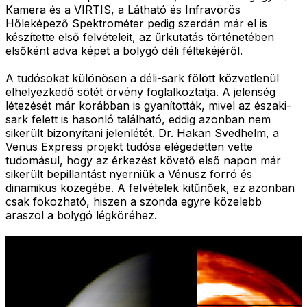
Kamera és a VIRTIS, a Látható és Infravörös
Hőleképező Spektrométer pedig szerdán már el is
készítette első felvételeit, az űrkutatás történetében
elsőként adva képet a bolygó déli féltekéjéről.
A tudósokat különösen a déli-sark fölött közvetlenül
elhelyezkedő sötét örvény foglalkoztatja. A jelenség
létezését már korábban is gyanították, mivel az északi-
sark felett is hasonló található, eddig azonban nem
sikerült bizonyítani jelenlétét. Dr. Hakan Svedhelm, a
Venus Express projekt tudósa elégedetten vette
tudomásul, hogy az érkezést követő első napon már
sikerült bepillantást nyerniük a Vénusz forró és
dinamikus közegébe. A felvételek kitűnőek, ez azonban
csak fokozható, hiszen a szonda egyre közelebb
araszol a bolygó légköréhez.