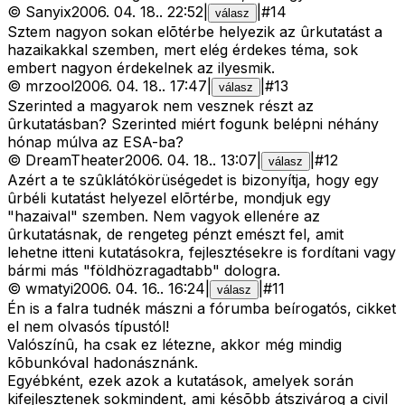
©
Sanyix
2006. 04. 18.
.
22:52
|
|
#
14
válasz
Sztem nagyon sokan elõtérbe helyezik az ûrkutatást a
hazaikakkal szemben, mert elég érdekes téma, sok
embert nagyon érdekelnek az ilyesmik.
©
mrzool
2006. 04. 18.
.
17:47
|
|
#
13
válasz
Szerinted a magyarok nem vesznek részt az
ûrkutatásban? Szerinted miért fogunk belépni néhány
hónap múlva az ESA-ba?
©
DreamTheater
2006. 04. 18.
.
13:07
|
|
#
12
válasz
Azért a te szûklátókörüségedet is bizonyítja, hogy egy
ûrbéli kutatást helyezel elõrtérbe, mondjuk egy
"hazaival" szemben. Nem vagyok ellenére az
ûrkutatásnak, de rengeteg pénzt emészt fel, amit
lehetne itteni kutatásokra, fejlesztésekre is fordítani vagy
bármi más "földhözragadtabb" dologra.
©
wmatyi
2006. 04. 16.
.
16:24
|
|
#
11
válasz
Én is a falra tudnék mászni a fórumba beírogatós, cikket
el nem olvasós típustól!
Valószínû, ha csak ez létezne, akkor még mindig
kõbunkóval hadonásznánk.
Egyébként, ezek azok a kutatások, amelyek során
kifejlesztenek sokmindent, ami késõbb átszivárog a civil