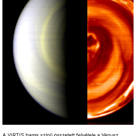
A VIRTIS hamis színű összetett felvétele a Vénusz