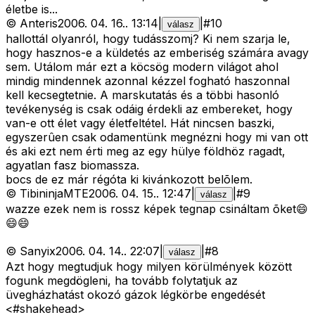
életbe is...
©
Anteris
2006. 04. 16.
.
13:14
|
|
#
10
válasz
hallottál olyanról, hogy tudásszomj? Ki nem szarja le,
hogy hasznos-e a küldetés az emberiség számára avagy
sem. Utálom már ezt a köcsög modern világot ahol
mindig mindennek azonnal kézzel fogható haszonnal
kell kecsegtetnie. A marskutatás és a többi hasonló
tevékenység is csak odáig érdekli az embereket, hogy
van-e ott élet vagy életfeltétel. Hát nincsen baszki,
egyszerûen csak odamentünk megnézni hogy mi van ott
és aki ezt nem érti meg az egy hülye földhöz ragadt,
agyatlan fasz biomassza.
bocs de ez már régóta ki kivánkozott belõlem.
©
TibininjaMTE
2006. 04. 15.
.
12:47
|
|
#
9
válasz
wazze ezek nem is rossz képek tegnap csináltam õket😄
😄😄
©
Sanyix
2006. 04. 14.
.
22:07
|
|
#
8
válasz
Azt hogy megtudjuk hogy milyen körülmények között
fogunk megdögleni, ha tovább folytatjuk az
üvegházhatást okozó gázok légkörbe engedését
<#shakehead>