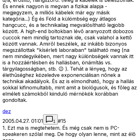
d/a, erõsítõ, hangszóró. (Még a kábelek is beleszólnak.
És ennek nagyon is megvan a fizikai alapja
-
megjegyzem, a milliós kábelek már egy másik
kategória...) Ég és Föld a külömbség egy átlagos
hangcucc, és a technikailag megvalósítható legjobb
között. A high-end boltokban lévõ aranyozott dobozos
cuccok nem mindíg tartoznak ide, csak valahol a kettõ
között vannak. Amirõl beszélek, az inkább bizonyos
megszállottak "kísérleti laboraiban" található meg (na
nem mindegyikében, mert nagy különbségek vannak itt
is a hozzáértésben és hallásban, önámítás vs.
tárgyilagosságban, stb. 😉 ). Tehát a lényeg, hogy az
élethûséghez közeledve exponenciálisan nõnek a
technikai akadályok. És az is elmondható, hogy a hallás
sokkal kifinomultabb, mint amit a biológusok, és fõleg az
elméleti számokból kiinduló mérnökök korábban
gondoltak.
dez
2005.04.27. 01:01
#
15
1
1. Ezt ma is megtehetem. És még csak nem is PC-
speakeren szólal meg. De hogy olyan lenne, mint az élõ