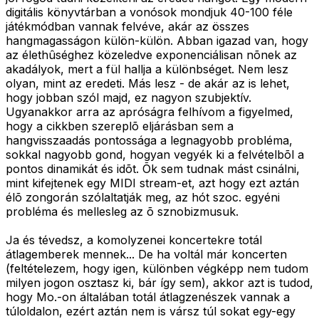
digitális könyvtárban a vonósok mondjuk 40-100 féle
játékmódban vannak felvéve, akár az összes
hangmagasságon külön-külön. Abban igazad van, hogy
az élethûséghez közeledve exponenciálisan nõnek az
akadályok, mert a fül hallja a különbséget. Nem lesz
olyan, mint az eredeti. Más lesz - de akár az is lehet,
hogy jobban szól majd, ez nagyon szubjektív.
Ugyanakkor arra az apróságra felhívom a figyelmed,
hogy a cikkben szereplõ eljárásban sem a
hangvisszaadás pontossága a legnagyobb probléma,
sokkal nagyobb gond, hogyan vegyék ki a felvételbõl a
pontos dinamikát és idõt. Õk sem tudnak mást csinálni,
mint kifejtenek egy MIDI stream-et, azt hogy ezt aztán
élõ zongorán szólaltatják meg, az hót szoc. egyéni
probléma és mellesleg az õ sznobizmusuk.
Ja és tévedsz, a komolyzenei koncertekre totál
átlagemberek mennek... De ha voltál már koncerten
(feltételezem, hogy igen, különben végképp nem tudom
milyen jogon osztasz ki, bár így sem), akkor azt is tudod,
hogy Mo.-on általában totál átlagzenészek vannak a
túloldalon, ezért aztán nem is vársz túl sokat egy-egy