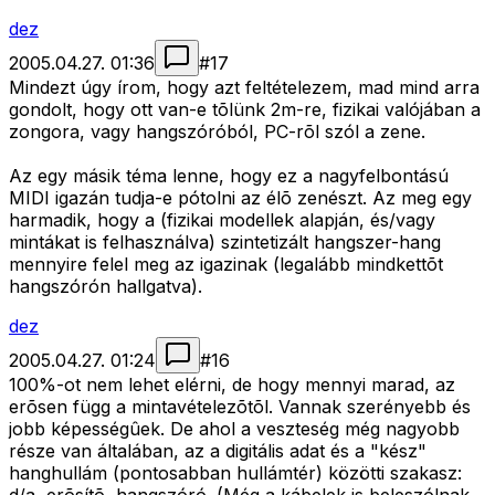
dez
2005.04.27. 01:36
#
17
Mindezt úgy írom, hogy azt feltételezem, mad mind arra
gondolt, hogy ott van-e tõlünk 2m-re, fizikai valójában a
zongora, vagy hangszóróból, PC-rõl szól a zene.
Az egy másik téma lenne, hogy ez a nagyfelbontású
MIDI igazán tudja-e pótolni az élõ zenészt. Az meg egy
harmadik, hogy a (fizikai modellek alapján, és/vagy
mintákat is felhasználva) szintetizált hangszer-hang
mennyire felel meg az igazinak (legalább mindkettõt
hangszórón hallgatva).
dez
2005.04.27. 01:24
#
16
100%-ot nem lehet elérni, de hogy mennyi marad, az
erõsen függ a mintavételezõtõl. Vannak szerényebb és
jobb képességûek. De ahol a veszteség még nagyobb
része van általában, az a digitális adat és a "kész"
hanghullám (pontosabban hullámtér) közötti szakasz: