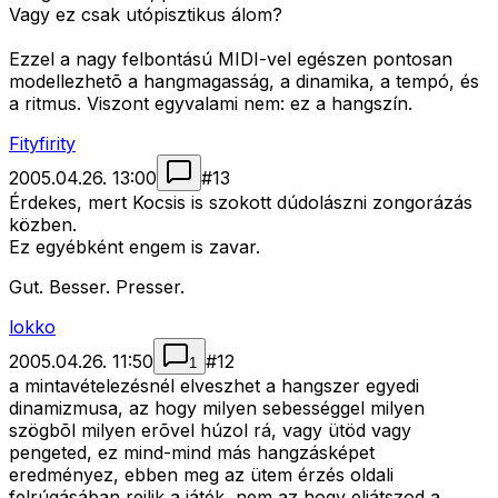
Vagy ez csak utópisztikus álom?
Ezzel a nagy felbontású MIDI-vel egészen pontosan
modellezhetõ a hangmagasság, a dinamika, a tempó, és
a ritmus. Viszont egyvalami nem: ez a hangszín.
Fityfirity
2005.04.26. 13:00
#
13
Érdekes, mert Kocsis is szokott dúdolászni zongorázás
közben.
Ez egyébként engem is zavar.
Gut. Besser. Presser.
lokko
2005.04.26. 11:50
#
12
1
a mintavételezésnél elveszhet a hangszer egyedi
dinamizmusa, az hogy milyen sebességgel milyen
szögbõl milyen erõvel húzol rá, vagy ütöd vagy
pengeted, ez mind-mind más hangzásképet
eredményez, ebben meg az ütem érzés oldali
felrúgásában rejlik a játék, nem az hogy eljátszod a