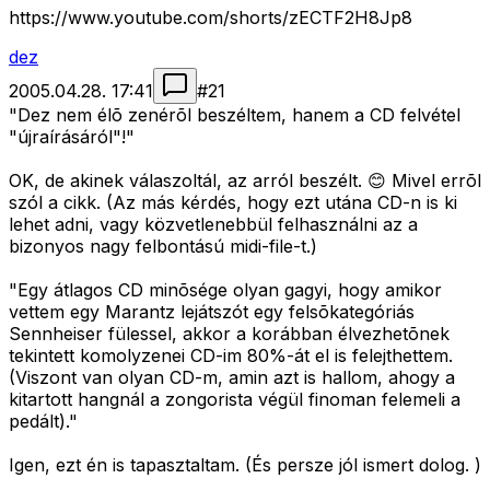
https://www.youtube.com/shorts/zECTF2H8Jp8
dez
2005.04.28. 17:41
#
21
"Dez nem élõ zenérõl beszéltem, hanem a CD felvétel
"újraírásáról"!"
OK, de akinek válaszoltál, az arról beszélt. 😊 Mivel errõl
szól a cikk. (Az más kérdés, hogy ezt utána CD-n is ki
lehet adni, vagy közvetlenebbül felhasználni az a
bizonyos nagy felbontású midi-file-t.)
"Egy átlagos CD minõsége olyan gagyi, hogy amikor
vettem egy Marantz lejátszót egy felsõkategóriás
Sennheiser fülessel, akkor a korábban élvezhetõnek
tekintett komolyzenei CD-im 80%-át el is felejthettem.
(Viszont van olyan CD-m, amin azt is hallom, ahogy a
kitartott hangnál a zongorista végül finoman felemeli a
pedált)."
Igen, ezt én is tapasztaltam. (És persze jól ismert dolog.
)