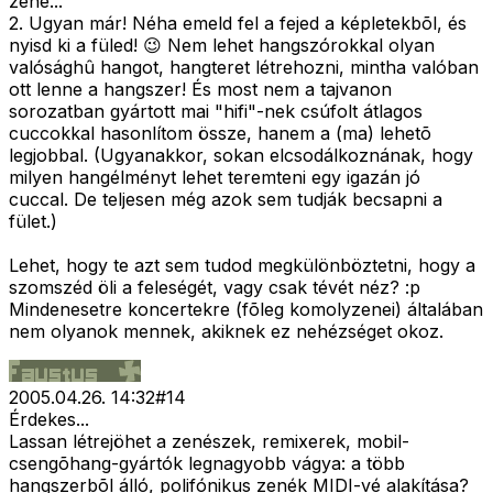
zene...
2. Ugyan már! Néha emeld fel a fejed a képletekbõl, és
nyisd ki a füled! 😉 Nem lehet hangszórokkal olyan
valósághû hangot, hangteret létrehozni, mintha valóban
ott lenne a hangszer! És most nem a tajvanon
sorozatban gyártott mai "hifi"-nek csúfolt átlagos
cuccokkal hasonlítom össze, hanem a (ma) lehetõ
legjobbal. (Ugyanakkor, sokan elcsodálkoznának, hogy
milyen hangélményt lehet teremteni egy igazán jó
cuccal. De teljesen még azok sem tudják becsapni a
fület.)
Lehet, hogy te azt sem tudod megkülönböztetni, hogy a
szomszéd öli a feleségét, vagy csak tévét néz? :p
Mindenesetre koncertekre (fõleg komolyzenei) általában
nem olyanok mennek, akiknek ez nehézséget okoz.
2005.04.26. 14:32
#
14
Érdekes...
Lassan létrejöhet a zenészek, remixerek, mobil-
csengõhang-gyártók legnagyobb vágya: a több
hangszerbõl álló, polifónikus zenék MIDI-vé alakítása?