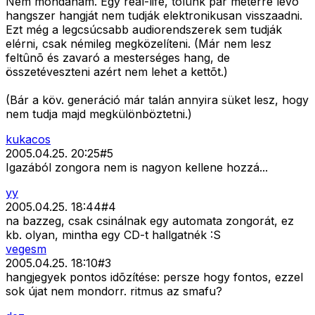
Nem mondanám. Egy real-life, tõlünk pár méterre lévõ
hangszer hangját nem tudják elektronikusan visszaadni.
Ezt még a legcsúcsabb audiorendszerek sem tudják
elérni, csak némileg megközelíteni. (Már nem lesz
feltûnõ és zavaró a mesterséges hang, de
összetéveszteni azért nem lehet a kettõt.)
(Bár a köv. generáció már talán annyira süket lesz, hogy
nem tudja majd megkülönböztetni.)
kukacos
2005.04.25. 20:25
#
5
Igazából zongora nem is nagyon kellene hozzá...
yy
2005.04.25. 18:44
#
4
na bazzeg, csak csinálnak egy automata zongorát, ez
kb. olyan, mintha egy CD-t hallgatnék :S
vegesm
2005.04.25. 18:10
#
3
hangjegyek pontos idõzítése: persze hogy fontos, ezzel
sok újat nem mondorr. ritmus az smafu?