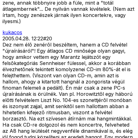
zene, annak többnyire jobb a füle, mint a "totál
átlagembernek"... De nyilván vannak kivételek. (Nem azt
írtam, hogy zenészek járnak ilyen koncertekre, vagy
ilyesmi.)
kukacos
2005.04.28. 12:22
#
20
Dez nem élõ zenérõl beszéltem, hanem a CD felvétel
"újraírásáról"! Egy átlagos CD minõsége olyan gagyi,
hogy amikor vettem egy Marantz lejátszót egy
felsõkategóriás Sennheiser fülessel, akkor a korábban
élvezhetõnek tekintett komolyzenei CD-im 80%-át el is
felejthettem. (Viszont van olyan CD-m, amin azt is
hallom, ahogy a kitartott hangnál a zongorista végül
finoman felemeli a pedált). Én már csak a zene PC-s
újraírásának is örülnék. Van pl. Horowitztõl egy háború
elõtti felvételem Liszt No. 104-es szonettjérõl monóban
és iszonyat zajjal, amit senkitõl sem hallottam abban a
hihetetlen kifejezõ ritmusban, viszont a felvétel
borzasztó. Na ezt szívesen átírnám mai hangmintákkal.
Ha csak CD-re dolgozol és nem koncertre, felveheted
az A8 hang leütését negyvenféle dinamikával is, és elég
jól fogod tudni közelíteni az eredeti hangot. Egy modern