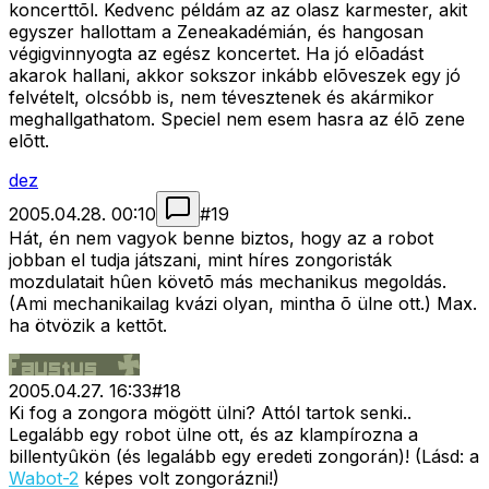
koncerttõl. Kedvenc példám az az olasz karmester, akit
egyszer hallottam a Zeneakadémián, és hangosan
végigvinnyogta az egész koncertet. Ha jó elõadást
akarok hallani, akkor sokszor inkább elõveszek egy jó
felvételt, olcsóbb is, nem tévesztenek és akármikor
meghallgathatom. Speciel nem esem hasra az élõ zene
elõtt.
dez
2005.04.28. 00:10
#
19
Hát, én nem vagyok benne biztos, hogy az a robot
jobban el tudja játszani, mint híres zongoristák
mozdulatait hûen követõ más mechanikus megoldás.
(Ami mechanikailag kvázi olyan, mintha õ ülne ott.) Max.
ha ötvözik a kettõt.
2005.04.27. 16:33
#
18
Ki fog a zongora mögött ülni? Attól tartok senki..
Legalább egy robot ülne ott, és az klampírozna a
billentyûkön (és legalább egy eredeti zongorán)! (Lásd: a
Wabot-2
képes volt zongorázni!)