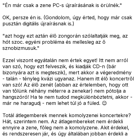
"Én már csak a zene PC-s újraírásának is örülnék."
OK, persze én is. (Gondolom, úgy érted, hogy már csak
pusztán digitális újraírásnak is.)
"azt hogy ezt aztán élõ zongorán szólaltatják meg, az
hót szoc. egyéni probléma és mellesleg az õ
sznobizmusuk."
Ezzel viszont egyátalán nem értek egyet! Itt nem arról
van szó, hogy ezt felveszik, és kiadják CD-n (bár
bizonyára azt is megteszik), mert akkor a végeredmény
- talán - tényleg kvázi ugyanaz. Hanem itt élõ koncertrõl
van szó! Az élõ zenét (abban az értelemben, hogy ott
van tõlünk néhány méterre a zenekar) nem pótolja a
hangszóró! Ha te nem tudod megkülönböztetni, akkor -
már ne haragudj - nem lehet túl jó a füled. 😉
Totál átlegemberek mennek komolyzenei koncertekre?
Hát, szerintem nem. Az átlagembereket nem érdekli
ennyire a zene, fõleg nem a komolyzene. Akit érdekel,
és rendszeresen jár, és úgy általában jobban érdekli a