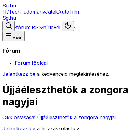
Sg.hu
IT/Tech
Tudomány
Játék
Autó
Film
Sg.hu
·
fórum
·
RSS
·
hírlevél
·
·
...
Menü
Fórum
Fórum főoldal
Jelentkezz be
a kedvenceid megtekintéséhez.
Újjáéleszthetők a zongora
nagyjai
Cikk olvasása:
Újjáéleszthetők a zongora nagyjai
Jelentkezz be
a hozzászóláshoz.