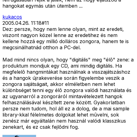
hangokat egymás után ütemben ...
kukacos
2005.04.26. 11:18
#
11
Dez: persze, hogy nem lenne olyan, mint az eredeti,
viszont nagyon közel lenne az eredetihez és nem
kellene hozzá egy millió dolláros zongora, hanem te is
megcsinálhatnád otthon a PC-del.
Mad mind nincs olyan, hogy "digitális" meg "élõ" zene: a
produktum mondjuk egy CD, ami mindig digitális. Ha
megfelelõ hangmintákat használnak a visszajátszáshoz
és a hangok újrakeverése során figyelembe veszik a
zongora sajátságait, akkor elméletben nem lehet
különbséget tenni egy élõ zongora valódi használata és
az ugyanarról a zongoráról mintavételezett hangok
felhasználásával készített zene között. Gyakorlatban
persze nem tudom, hol áll ez a dolog, de a mai sample
library-kkal félelmetes dolgokat lehet mûvelni, sok
zenész már egyáltalán nem használ valódi klasszikus
zenekart, és ez csak fejlõdni fog.