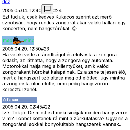
dez
2005.05.04. 12:40
#
24
Ezt tudjuk, csak kedves Kukacos szerint azt merõ
sznobság, hogy rendes zongorát akar valaki hallani egy
koncerten, nem hangszórókat. 😊
2005.04.29. 12:50
#
23
Ha valaki vette a fáradtságot és elolvasta a zongora
oldalát, az láthatta, hogy a zongora egy automata.
Motorokkal hajtja meg a billentyûket, amik valódi
zongoraként húrokat kalapálnak. Ez a zene teljesen élõ,
mert a hangszert szólaltatja meg ott elõtted, úgy mintha
a zongorista ülne elõtte, nem pedig hangszórón
keresztül zenél.
2005.04.29. 02:45
#
22
Izé. Tök jó. De most ezt mekcsinájják minden hangszerre
v mi? Többet költenek rá mint a zûrkutatásra? Ugyanis a
zongoránál sokkal bonyolultabb hangszerek vannak..