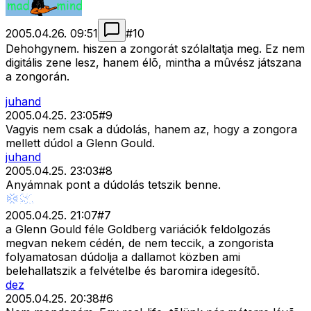
2005.04.26. 09:51
#
10
Dehohgynem. hiszen a zongorát szólaltatja meg. Ez nem
digitális zene lesz, hanem élõ, mintha a mûvész játszana
a zongorán.
juhand
2005.04.25. 23:05
#
9
Vagyis nem csak a dúdolás, hanem az, hogy a zongora
mellett dúdol a Glenn Gould.
juhand
2005.04.25. 23:03
#
8
Anyámnak pont a dúdolás tetszik benne.
2005.04.25. 21:07
#
7
a Glenn Gould féle Goldberg variációk feldolgozás
megvan nekem cédén, de nem teccik, a zongorista
folyamatosan dúdolja a dallamot közben ami
belehallatszik a felvételbe és baromira idegesítõ.
dez
2005.04.25. 20:38
#
6