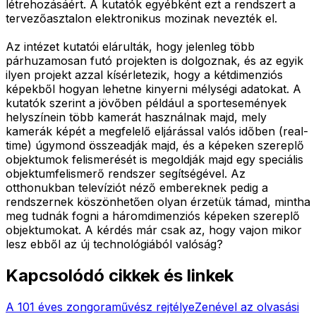
létrehozásáért. A kutatók egyébként ezt a rendszert a
tervezőasztalon elektronikus mozinak nevezték el.
Az intézet kutatói elárulták, hogy jelenleg több
párhuzamosan futó projekten is dolgoznak, és az egyik
ilyen projekt azzal kísérletezik, hogy a kétdimenziós
képekből hogyan lehetne kinyerni mélységi adatokat. A
kutatók szerint a jövőben például a sportesemények
helyszínein több kamerát használnak majd, mely
kamerák képét a megfelelő eljárással valós időben (real-
time) úgymond összeadják majd, és a képeken szereplő
objektumok felismerését is megoldják majd egy speciális
objektumfelismerő rendszer segítségével. Az
otthonukban televíziót néző embereknek pedig a
rendszernek köszönhetően olyan érzetük támad, mintha
meg tudnák fogni a háromdimenziós képeken szereplő
objektumokat. A kérdés már csak az, hogy vajon mikor
lesz ebből az új technológiából valóság?
Kapcsolódó cikkek és linkek
A 101 éves zongoraművész rejtélye
Zenével az olvasási