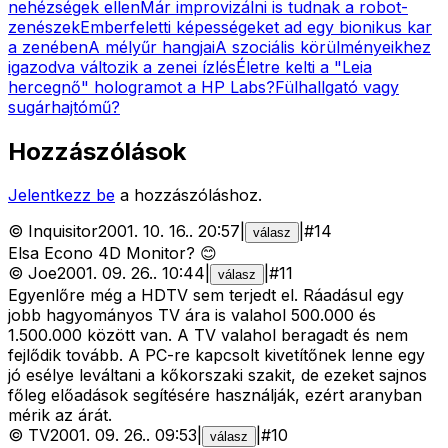
nehézségek ellen
Már improvizálni is tudnak a robot-
zenészek
Emberfeletti képességeket ad egy bionikus kar
a zenében
A mélyűr hangjai
A szociális körülményeikhez
igazodva változik a zenei ízlés
Életre kelti a "Leia
hercegnő" hologramot a HP Labs?
Fülhallgató vagy
sugárhajtómű?
Hozzászólások
Jelentkezz be
a hozzászóláshoz.
©
Inquisitor
2001. 10. 16.
.
20:57
|
|
#
14
válasz
Elsa Econo 4D Monitor? 😊
©
Joe
2001. 09. 26.
.
10:44
|
|
#
11
válasz
Egyenlőre még a HDTV sem terjedt el. Ráadásul egy
jobb hagyományos TV ára is valahol 500.000 és
1.500.000 között van. A TV valahol beragadt és nem
fejlődik tovább. A PC-re kapcsolt kivetítőnek lenne egy
jó esélye leváltani a kőkorszaki szakit, de ezeket sajnos
főleg előadások segítésére használják, ezért aranyban
mérik az árát.
©
TV
2001. 09. 26.
.
09:53
|
|
#
10
válasz