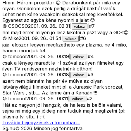
Hmm. Három projektor 😊 Darabonként pár mila egy
olyan. Gondolom ezek pedig a drágábbakból valók.
Lehet nem kéne vacakolni sisakokkal meg kivetítőkkel.
Egyenest az agyba kéne nyomni a jelet 😊
©
CSOCSO
2001. 09. 26.
.
02:31
|
|
#
7
válasz
hm majd errer milyen jo lesz kikötni a ps2t vagy a GC-t😊
©
Mike
2001. 09. 26.
.
01:54
|
|
#
6
válasz
jaja. eloszor legyen megfizetheto egy plazma. ne 4 milio,
hanem mondjuk fel.
©
tomcool
2001. 09. 26.
.
00:19
|
|
#
4
válasz
csak a lényeg maradt le :-) szóval az ilyen filmeket egy
ilyen TV rendszeren nézhetnénk otthon!
©
tomcool
2001. 09. 26.
.
00:18
|
|
#
3
válasz
azért nem bánnám ha pár év múlva az olyan
látványvilágú filmeket mint pl. a Jurassic Park sorozat,
Star Wars , stb.... Az lenne ám a Kánaán!!!!
©
tomcool
2001. 09. 26.
.
00:11
|
|
#
2
válasz
Hát ez nagyon jól hangzik, de ha lesz is belőle valami,
sajna mi még egy jóideig nem tudjuk majd megfizetni (pl:
plasma tv, stb...) :-(
További bejegyzések a fórumban...
Sg
.hu
©
2026
Minden jog fenntartva.