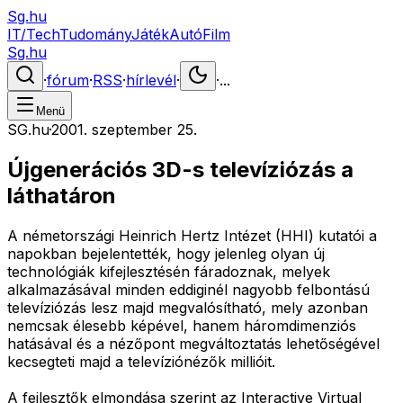
Sg.hu
IT/Tech
Tudomány
Játék
Autó
Film
Sg.hu
·
fórum
·
RSS
·
hírlevél
·
·
...
Menü
SG.hu
·
2001. szeptember 25.
Újgenerációs 3D-s televíziózás a
láthatáron
A németországi Heinrich Hertz Intézet (HHI) kutatói a
napokban bejelentették, hogy jelenleg olyan új
technológiák kifejlesztésén fáradoznak, melyek
alkalmazásával minden eddiginél nagyobb felbontású
televíziózás lesz majd megvalósítható, mely azonban
nemcsak élesebb képével, hanem háromdimenziós
hatásával és a nézőpont megváltoztatás lehetőségével
kecsegteti majd a televíziónézők millióit.
A fejlesztők elmondása szerint az Interactive Virtual