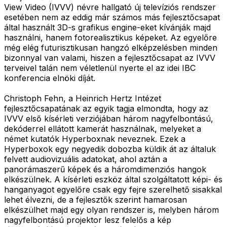
View Video (IVVV) névre hallgató új televíziós rendszer
esetében nem az eddig már számos más fejlesztőcsapat
által használt 3D-s grafikus engine-eket kívánják majd
használni, hanem fotorealisztikus képeket. Az egyelőre
még elég futurisztikusan hangzó elképzelésben minden
bizonnyal van valami, hiszen a fejlesztőcsapat az IVVV
terveivel talán nem véletlenül nyerte el az idei IBC
konferencia elnöki díját.
Christoph Fehn, a Heinrich Hertz Intézet
fejlesztőcsapatának az egyik tagja elmondta, hogy az
IVVV első kísérleti verziójában három nagyfelbontású,
dekóderrel ellátott kamerát használnak, melyeket a
német kutatók Hyperboxnak neveznek. Ezek a
Hyperboxok egy negyedik dobozba küldik át az általuk
felvett audiovizuális adatokat, ahol aztán a
panorámaszerű képek és a háromdimenziós hangok
elkészülnek. A kísérleti eszköz által szolgáltatott képi- és
hanganyagot egyelőre csak egy fejre szerelhető sisakkal
lehet élvezni, de a fejlesztők szerint hamarosan
elkészülhet majd egy olyan rendszer is, melyben három
nagyfelbontású projektor lesz felelős a kép