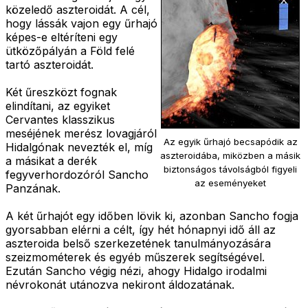
közeledő aszteroidát. A cél,
hogy lássák vajon egy űrhajó
képes-e eltéríteni egy
ütközőpályán a Föld felé
tartó aszteroidát.
Két űreszközt fognak
elindítani, az egyiket
Cervantes klasszikus
meséjének merész lovagjáról
Az egyik űrhajó becsapódik az
Hidalgónak nevezték el, míg
aszteroidába, miközben a másik
a másikat a derék
biztonságos távolságból figyeli
fegyverhordozóról Sancho
az eseményeket
Panzának.
A két űrhajót egy időben lövik ki, azonban Sancho fogja
gyorsabban elérni a célt, így hét hónapnyi idő áll az
aszteroida belső szerkezetének tanulmányozására
szeizmométerek és egyéb műszerek segítségével.
Ezután Sancho végig nézi, ahogy Hidalgo irodalmi
névrokonát utánozva nekiront áldozatának.