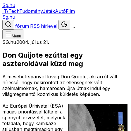
Sg.hu
IT/Tech
Tudomány
Játék
Autó
Film
Sg.hu
·
fórum
·
RSS
·
hírlevél
·
·
...
Menü
SG.hu
·
2004. július 21.
Don Quijote ezúttal egy
aszteroidával küzd meg
A mesebeli spanyol lovag Don Quijote, aki arról vált
híressé, hogy nekirontott az ellenségnek vélt
szélmalmoknak, hamarosan újra útnak indul egy
világmegmentő kozmikus küldetés képében.
Az Európai Űrhivatal (ESA)
magas prioritással látta el a
spanyol tervezetet, melynek
feladata, hogy kamikáze
stílusban megtámadjon egy