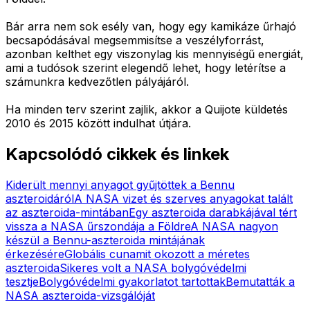
Bár arra nem sok esély van, hogy egy kamikáze űrhajó
becsapódásával megsemmisítse a veszélyforrást,
azonban kelthet egy viszonylag kis mennyiségű energiát,
ami a tudósok szerint elegendő lehet, hogy letérítse a
számunkra kedvezőtlen pályájáról.
Ha minden terv szerint zajlik, akkor a Quijote küldetés
2010 és 2015 között indulhat útjára.
Kapcsolódó cikkek és linkek
Kiderült mennyi anyagot gyűjtöttek a Bennu
aszteroidáról
A NASA vizet és szerves anyagokat talált
az aszteroida-mintában
Egy aszteroida darabkájával tért
vissza a NASA űrszondája a Földre
A NASA nagyon
készül a Bennu-aszteroida mintájának
érkezésére
Globális cunamit okozott a méretes
aszteroida
Sikeres volt a NASA bolygóvédelmi
tesztje
Bolygóvédelmi gyakorlatot tartottak
Bemutatták a
NASA aszteroida-vizsgálóját