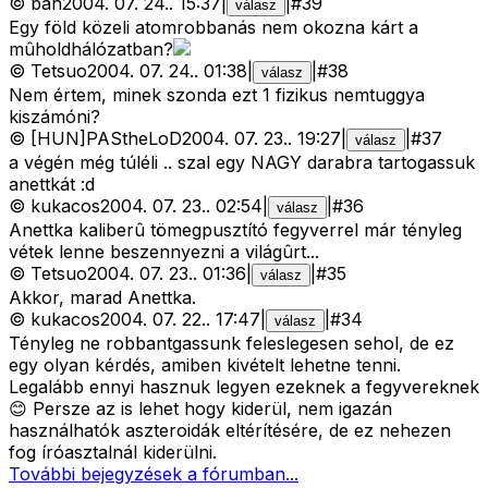
©
bah
2004. 07. 24.
.
15:37
|
|
#
39
válasz
Egy föld közeli atomrobbanás nem okozna kárt a
mûholdhálózatban?
©
Tetsuo
2004. 07. 24.
.
01:38
|
|
#
38
válasz
Nem értem, minek szonda ezt 1 fizikus nemtuggya
kiszámóni?
©
[HUN]PAStheLoD
2004. 07. 23.
.
19:27
|
|
#
37
válasz
a végén még túléli .. szal egy NAGY darabra tartogassuk
anettkát :d
©
kukacos
2004. 07. 23.
.
02:54
|
|
#
36
válasz
Anettka kaliberû tömegpusztító fegyverrel már tényleg
vétek lenne beszennyezni a világûrt...
©
Tetsuo
2004. 07. 23.
.
01:36
|
|
#
35
válasz
Akkor, marad Anettka.
©
kukacos
2004. 07. 22.
.
17:47
|
|
#
34
válasz
Tényleg ne robbantgassunk feleslegesen sehol, de ez
egy olyan kérdés, amiben kivételt lehetne tenni.
Legalább ennyi hasznuk legyen ezeknek a fegyvereknek
😊 Persze az is lehet hogy kiderül, nem igazán
használhatók aszteroidák eltérítésére, de ez nehezen
fog íróasztalnál kiderülni.
További bejegyzések a fórumban...