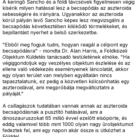
A keringő Sancho és a földi távcsövek figyelmesen végig
kísérik milyen hatással lesz a becsapódás az aszteroida
sebességére és irányára. Ugyanakkor az aszteroida
körül pályán levő Sancho képes lesz megvizsgálni a
becsapódás következtében kilökődő törmelékeket, és
bepillantást nyerhet a belső szerkezetbe.
"Ebből meg fogjuk tudni, hogyan reagál a célpont egy
becsapódásra" - mondta Dr. Alan Harris, a Földközeli
Objektum Küldetés tanácsadó testületének elnöke. "Ha
végiggondoljuk egy veszélyes objektum észlelése és az
ellene való védekezés eseményeinek láncolatát, akkor
egy olyan terület van melyben egyáltalán nincs
tapasztalatunk, ez pedig a közvetlen kölcsönhatás egy
aszteroidával, ami megpróbálja megváltoztatni a
pályáját."
A csillagászok tudatában vannak annak az aszteroida
becsapódásnak a pusztító hatásával, ami a
dinoszauruszokat 65 millió évvel ezelőtt elsöpörte, és
eddig valamivel több mint 1000 olyan nagy űrobjektumot
fedeztek fel, ami egy napon akár össze is ütközhet a
Földdel.