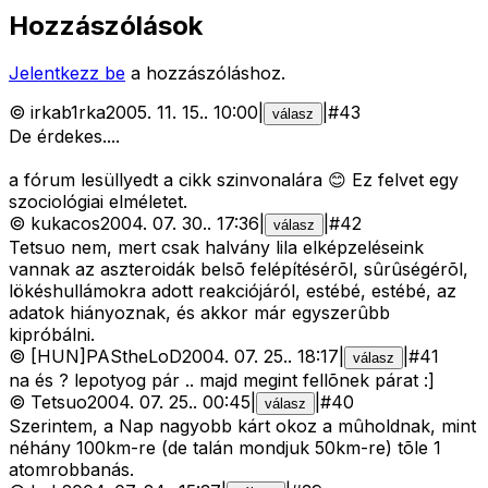
Hozzászólások
Jelentkezz be
a hozzászóláshoz.
©
irkab1rka
2005. 11. 15.
.
10:00
|
|
#
43
válasz
De érdekes....
a fórum lesüllyedt a cikk szinvonalára 😊 Ez felvet egy
szociológiai elméletet.
©
kukacos
2004. 07. 30.
.
17:36
|
|
#
42
válasz
Tetsuo nem, mert csak halvány lila elképzeléseink
vannak az aszteroidák belsõ felépítésérõl, sûrûségérõl,
lökéshullámokra adott reakciójáról, estébé, estébé, az
adatok hiányoznak, és akkor már egyszerûbb
kipróbálni.
©
[HUN]PAStheLoD
2004. 07. 25.
.
18:17
|
|
#
41
válasz
na és ? lepotyog pár .. majd megint fellõnek párat :]
©
Tetsuo
2004. 07. 25.
.
00:45
|
|
#
40
válasz
Szerintem, a Nap nagyobb kárt okoz a mûholdnak, mint
néhány 100km-re (de talán mondjuk 50km-re) tõle 1
atomrobbanás.