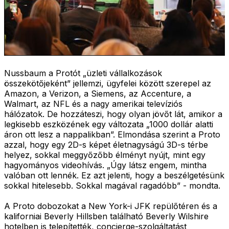
Nussbaum a Protót „üzleti vállalkozások
összekötőjeként” jellemzi, ügyfelei között szerepel az
Amazon, a Verizon, a Siemens, az Accenture, a
Walmart, az NFL és a nagy amerikai televíziós
hálózatok. De hozzáteszi, hogy olyan jövőt lát, amikor a
legkisebb eszközének egy változata „1000 dollár alatti
áron ott lesz a nappalikban”. Elmondása szerint a Proto
azzal, hogy egy 2D-s képet életnagyságú 3D-s térbe
helyez, sokkal meggyőzőbb élményt nyújt, mint egy
hagyományos videohívás. „Úgy látsz engem, mintha
valóban ott lennék. Ez azt jelenti, hogy a beszélgetésünk
sokkal hitelesebb. Sokkal magával ragadóbb” - mondta.
A Proto dobozokat a New York-i JFK repülőtéren és a
kaliforniai Beverly Hillsben található Beverly Wilshire
hotelben is telepítették, concierge-szolgáltatást