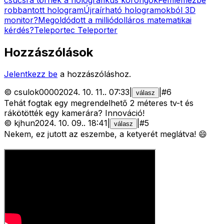
robbantott hologram
Újraírható hologramokból 3D
monitor?
Megoldódott a milliódolláros matematikai
kérdés?
Teleportec Teleporter
Hozzászólások
Jelentkezz be
a hozzászóláshoz.
©
csulok0000
2024. 10. 11.
.
07:33
|
|
#
6
válasz
Tehát fogtak egy megrendelhető 2 méteres tv-t és
rákötötték egy kamerára? Innováció!
©
kjhun
2024. 10. 09.
.
18:41
|
|
#
5
válasz
Nekem, ez jutott az eszembe, a ketyerét meglátva! 😄