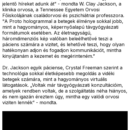
jelentő híreket adunk át” - mondta W. Clay Jackson, a
klinika orvosa, a Tennessee Egyetem Orvosi
Főiskolájának családorvosi és pszichiátriai professzora.
"A Proto hologrammal a betegek élménye sokkal jobb,
mint a hagyományos, képernyőalapú távgyógyászati
formátumok esetében. Az életnagyságú,
háromdimenziós kép valóban beleélhetővé teszi a
páciens számára a vizitet, és lehetővé teszi, hogy olyan
hatékonyan adjon és fogadjon kommunikációt, mintha
kinyújtanám a kezemet és megérinteném.”
Dr. Jackson egyik páciense, Crystal Freeman szerint a
technológia sokkal életképesebb megoldás a vidéki
betegek számára, mint a hagyományos virtuális
látogatások. „Voltak már távgyógyászati konzultációim,
amelyek rendben voltak, de a szolgáltatás néha hiányos,
és nem igazán éreztem úgy, mintha egy valódi orvosi
viziten lennék” - mondta.