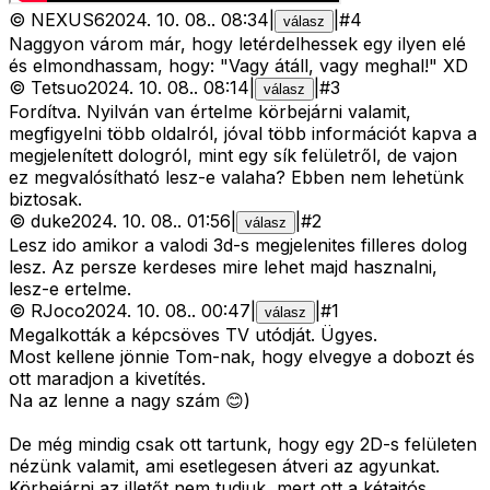
©
NEXUS6
2024. 10. 08.
.
08:34
|
|
#
4
válasz
Naggyon várom már, hogy letérdelhessek egy ilyen elé
és elmondhassam, hogy: "Vagy átáll, vagy meghal!" XD
©
Tetsuo
2024. 10. 08.
.
08:14
|
|
#
3
válasz
Fordítva. Nyilván van értelme körbejárni valamit,
megfigyelni több oldalról, jóval több információt kapva a
megjelenített dologról, mint egy sík felületről, de vajon
ez megvalósítható lesz-e valaha? Ebben nem lehetünk
biztosak.
©
duke
2024. 10. 08.
.
01:56
|
|
#
2
válasz
Lesz ido amikor a valodi 3d-s megjelenites filleres dolog
lesz. Az persze kerdeses mire lehet majd hasznalni,
lesz-e ertelme.
©
RJoco
2024. 10. 08.
.
00:47
|
|
#
1
válasz
Megalkották a képcsöves TV utódját. Ügyes.
Most kellene jönnie Tom-nak, hogy elvegye a dobozt és
ott maradjon a kivetítés.
Na az lenne a nagy szám 😊)
De még mindig csak ott tartunk, hogy egy 2D-s felületen
nézünk valamit, ami esetlegesen átveri az agyunkat.
Körbejárni az illetőt nem tudjuk, mert ott a kétajtós