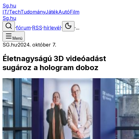
Sg.hu
IT/Tech
Tudomány
Játék
Autó
Film
Sg.hu
·
fórum
·
RSS
·
hírlevél
·
·
...
Menü
SG.hu
·
2024. október 7.
Életnagyságú 3D videóadást
sugároz a hologram doboz