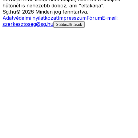
hűtőnél is nehezebb doboz, ami "eltakarja".
Sg
.hu
©
2026
Minden jog fenntartva.
Adatvédelmi nyilatkozat
Impresszum
Fórum
E-mail:
szerkesztoseg@sg.hu
Sütibeállítások