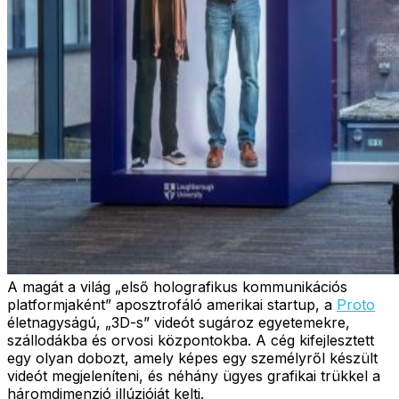
A magát a világ „első holografikus kommunikációs
platformjaként” aposztrofáló amerikai startup, a
Proto
életnagyságú, „3D-s” videót sugároz egyetemekre,
szállodákba és orvosi központokba. A cég kifejlesztett
egy olyan dobozt, amely képes egy személyről készült
videót megjeleníteni, és néhány ügyes grafikai trükkel a
háromdimenzió illúzióját kelti.