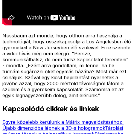
Nussbaum azt mondja, hogy otthon arra használja a
technológiát, hogy összekapcsolja a Los Angelesben élő
gyermekeit a New Jerseyben élő szüleivel. Erre szerinte
a videohívás még nem elég jó. "Persze,
kommunikálhatsz, de nem tudsz kapcsolatot teremteni”
- mondta. „Ezért arra gondoltam, mi lenne, ha be
tudnám sugározni őket egymás házába? Most már ezt
csináljuk. Szóval egy kicsit bepillantást nyerhetek a
jövőbe azzal, hogy 3000 mérföld távolságból látom a
szüleim és a gyerekeim kapcsolatát. Számomra ez az
egyik legnagyszerűbb dolog, amit elérünk.”
Kapcsolódó cikkek és linkek
Egyre közelebb kerülünk a Mátrix megvalósításához
Újabb dimenzióba lépnek a 3D-s hologramok
Tárolási
csúcsra törnek a holografikus korongok
Fémlemezbe