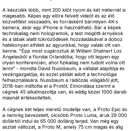
A készülék több, mint 200 kilót nyom és két méternél is
magasabb. Képes egy előre felvett videót és az élő
közvetítést visszaadni, és forrásként bármilyen 4K-s
kamera, akár egy iPhone is használható. Bár a képek
technikailag nem hologramok, a test mögötti árnyékok
és a lábak alatti tükröződések hozzáadásával a doboz
hatékonyan elhiteti az agyunkkal, hogy valaki ott van
benne. "Épp most sugároztuk át William Shatnert Los
Angelesből a floridai Orlandóba, hogy ott legyen egy
olyan konferencián, ahol fizikailag nem tudott volna ott
lenni” - mondta David Nussbaum, a vállalat alapítója és
vezérigazgatója, és ezzel példát adott a technológia
felhasználására. Nussbaum a rádiózás világából jött,
2018-ban indította el a Protót. Elmondása szerint a
cégnek 45 alkalmazottja van, és eddig közel 1000 darab
masinát értékesítettek.
A cégnek két teljes méretű modellje van, a Proto Epic és
a nemrég bevezetett, olcsóbb Proto Luma, áruk 29 000
dollártól indul és 65 000 dollárig terjed. Van még egy
asztali változat, a Proto M, amely 75 cm magas és alig