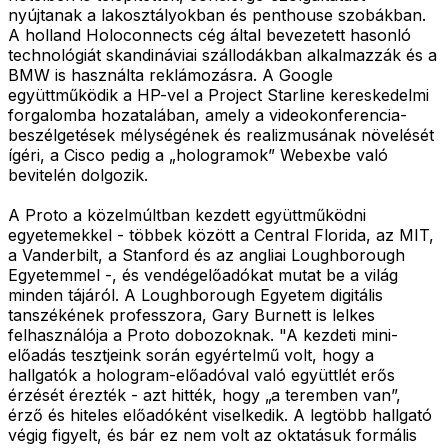
nyújtanak a lakosztályokban és penthouse szobákban.
A holland Holoconnects cég által bevezetett hasonló
technológiát skandináviai szállodákban alkalmazzák és a
BMW is használta reklámozásra. A Google
együttműködik a HP-vel a Project Starline kereskedelmi
forgalomba hozatalában, amely a videokonferencia-
beszélgetések mélységének és realizmusának növelését
ígéri, a Cisco pedig a „hologramok” Webexbe való
bevitelén dolgozik.
A Proto a közelmúltban kezdett együttműködni
egyetemekkel - többek között a Central Florida, az MIT,
a Vanderbilt, a Stanford és az angliai Loughborough
Egyetemmel -, és vendégelőadókat mutat be a világ
minden tájáról. A Loughborough Egyetem digitális
tanszékének professzora, Gary Burnett is lelkes
felhasználója a Proto dobozoknak. "A kezdeti mini-
előadás tesztjeink során egyértelmű volt, hogy a
hallgatók a hologram-előadóval való együttlét erős
érzését érezték - azt hitték, hogy „a teremben van”,
érző és hiteles előadóként viselkedik. A legtöbb hallgató
végig figyelt, és bár ez nem volt az oktatásuk formális