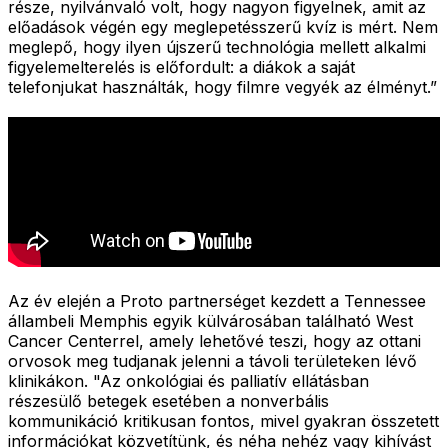
része, nyilvánvaló volt, hogy nagyon figyelnek, amit az
előadások végén egy meglepetésszerű kvíz is mért. Nem
meglepő, hogy ilyen újszerű technológia mellett alkalmi
figyelemelterelés is előfordult: a diákok a saját
telefonjukat használták, hogy filmre vegyék az élményt.”
Az év elején a Proto partnerséget kezdett a Tennessee
állambeli Memphis egyik külvárosában található West
Cancer Centerrel, amely lehetővé teszi, hogy az ottani
orvosok meg tudjanak jelenni a távoli területeken lévő
klinikákon. "Az onkológiai és palliatív ellátásban
részesülő betegek esetében a nonverbális
kommunikáció kritikusan fontos, mivel gyakran összetett
információkat közvetítünk, és néha nehéz vagy kihívást