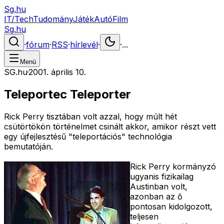
Sg.hu
IT/Tech
Tudomány
Játék
Autó
Film
Sg.hu
·
fórum
·
RSS
·
hírlevél
·
·
...
Menü
SG.hu
·
2001. április 10.
Teleportec Teleporter
Rick Perry tisztában volt azzal, hogy múlt hét
csütörtökön történelmet csinált akkor, amikor részt vett
egy újfejlesztésű "teleportációs" technológia
bemutatóján.
Rick Perry kormányzó
ugyanis fizikailag
Austinban volt,
azonban az ő
pontosan kidolgozott,
teljesen