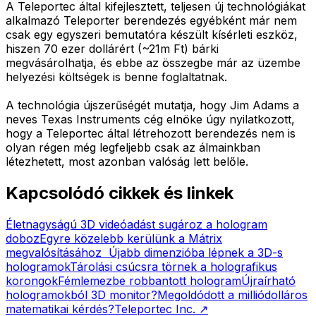
A Teleportec által kifejlesztett, teljesen új technológiákat
alkalmazó Teleporter berendezés egyébként már nem
csak egy egyszeri bemutatóra készült kísérleti eszköz,
hiszen 70 ezer dollárért (~21m Ft) bárki
megvásárolhatja, és ebbe az összegbe már az üzembe
helyezési költségek is benne foglaltatnak.
A technológia újszerűségét mutatja, hogy Jim Adams a
neves Texas Instruments cég elnöke úgy nyilatkozott,
hogy a Teleportec által létrehozott berendezés nem is
olyan régen még legfeljebb csak az álmainkban
létezhetett, most azonban valóság lett belőle.
Kapcsolódó cikkek és linkek
Életnagyságú 3D videóadást sugároz a hologram
doboz
Egyre közelebb kerülünk a Mátrix
megvalósításához
Újabb dimenzióba lépnek a 3D-s
hologramok
Tárolási csúcsra törnek a holografikus
korongok
Fémlemezbe robbantott hologram
Újraírható
hologramokból 3D monitor?
Megoldódott a milliódolláros
matematikai kérdés?
Teleportec Inc.
↗