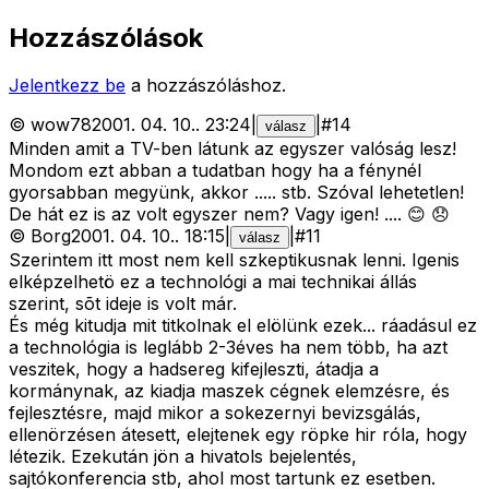
Hozzászólások
Jelentkezz be
a hozzászóláshoz.
©
wow78
2001. 04. 10.
.
23:24
|
|
#
14
válasz
Minden amit a TV-ben látunk az egyszer valóság lesz!
Mondom ezt abban a tudatban hogy ha a fénynél
gyorsabban megyünk, akkor ..... stb. Szóval lehetetlen!
De hát ez is az volt egyszer nem? Vagy igen! .... 😊 😞
©
Borg
2001. 04. 10.
.
18:15
|
|
#
11
válasz
Szerintem itt most nem kell szkeptikusnak lenni. Igenis
elképzelhetö ez a technológi a mai technikai állás
szerint, sõt ideje is volt már.
És még kitudja mit titkolnak el elölünk ezek... ráadásul ez
a technológia is leglább 2-3éves ha nem több, ha azt
veszitek, hogy a hadsereg kifejleszti, átadja a
kormánynak, az kiadja maszek cégnek elemzésre, és
fejlesztésre, majd mikor a sokezernyi bevizsgálás,
ellenörzésen átesett, elejtenek egy röpke hir róla, hogy
létezik. Ezekután jön a hivatols bejelentés,
sajtókonferencia stb, ahol most tartunk ez esetben.