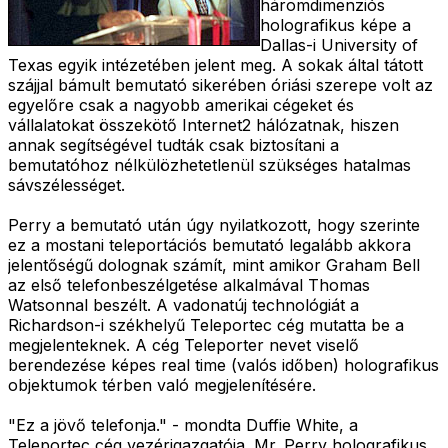
háromdimenziós
holografikus képe a
Dallas-i University of
Texas egyik intézetében jelent meg. A sokak által tátott
szájjal bámult bemutató sikerében óriási szerepe volt az
egyelőre csak a nagyobb amerikai cégeket és
vállalatokat összekötő Internet2 hálózatnak, hiszen
annak segítségével tudták csak biztosítani a
bemutatóhoz nélkülözhetetlenül szükséges hatalmas
sávszélességet.
Perry a bemutató után úgy nyilatkozott, hogy szerinte
ez a mostani teleportációs bemutató legalább akkora
jelentőségű dolognak számít, mint amikor Graham Bell
az első telefonbeszélgetése alkalmával Thomas
Watsonnal beszélt. A vadonatúj technológiát a
Richardson-i székhelyű Teleportec cég mutatta be a
megjelenteknek. A cég Teleporter nevet viselő
berendezése képes real time (valós időben) holografikus
objektumok térben való megjelenítésére.
"Ez a jövő telefonja." - mondta Duffie White, a
Teleportec cég vezérigazgatója. Mr. Perry holografikus