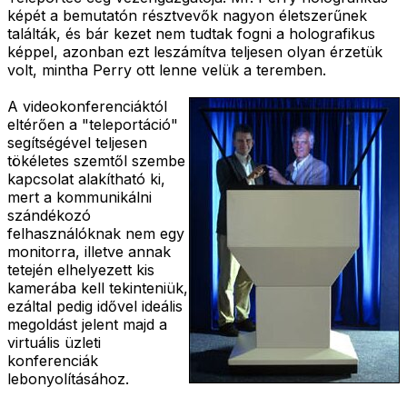
képét a bemutatón résztvevők nagyon életszerűnek
találták, és bár kezet nem tudtak fogni a holografikus
képpel, azonban ezt leszámítva teljesen olyan érzetük
volt, mintha Perry ott lenne velük a teremben.
A videokonferenciáktól
eltérően a "teleportáció"
segítségével teljesen
tökéletes szemtől szembe
kapcsolat alakítható ki,
mert a kommunikálni
szándékozó
felhasználóknak nem egy
monitorra, illetve annak
tetején elhelyezett kis
kamerába kell tekinteniük,
ezáltal pedig idővel ideális
megoldást jelent majd a
virtuális üzleti
konferenciák
lebonyolításához.